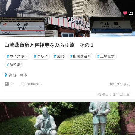
摂
津
21
高
槻
・
島
山崎蒸留所と南禅寺をぶらり旅 その１
本
#
ウイスキー
#
グルメ
#
京都
#
山崎蒸留所
#
工場見学
伊
#
新幹線
丹
空
高槻・島本
港
28
2018/08/20～
by 1971さん
・
豊
投稿日：１年以上前
中
・
吹
田
箕