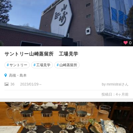
大
阪
市
門
真
・
0
守
口
サントリー山崎蒸留所 工場見学
・
東
#
サントリー
#
工場見学
#
山崎蒸留所
大
阪
高槻・島本
・
36
2023/01/29～
by mrmistralさん
八
尾
投稿日：4ヶ月前
高
槻
・
茨
木