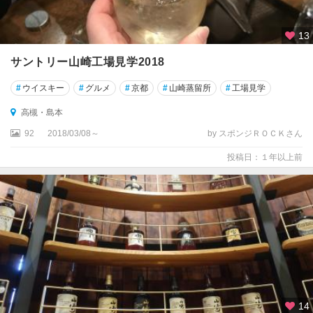
13
サントリー山崎工場見学2018
#
ウイスキー
#
グルメ
#
京都
#
山崎蒸留所
#
工場見学
高槻・島本
92
2018/03/08～
by スポンジＲＯＣＫさん
投稿日：１年以上前
14