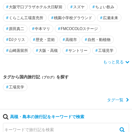
#
大阪守口プラザホテル大日駅前
#
スズヤ
#
ちょい飲み
#
くらこん工場直売所
#
桃園小学校グラウンド
#
広瀬未来
#
原田真二
#
中本マリ
#
FMCOCOLOステージ
#
DJクリス
#
歴史・芸術
#
高槻市
#
自然・動植物
#
山崎蒸留所
#
大阪・高槻
#
サントリー
#
工場見学
もっと見る
タグから国内旅行記
を探す
（ブログ）
#
工場見学
タグ一覧
高槻・島本の旅行記をキーワードで検索