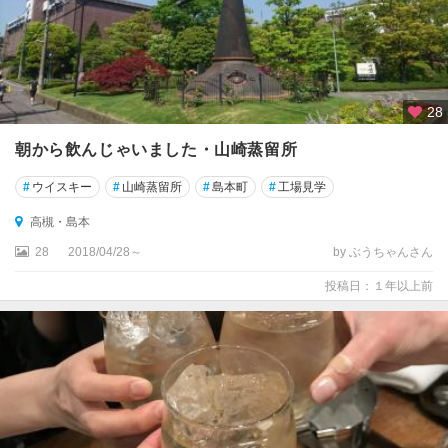
長
野
28
朝から飲んじゃいました・山崎蒸留所
#
ウイスキー
#
山崎蒸留所
#
島本町
#
工場見学
高槻・島本
28
2018/04/28～
by ぶうちゃんさん
投稿日：１年以上前