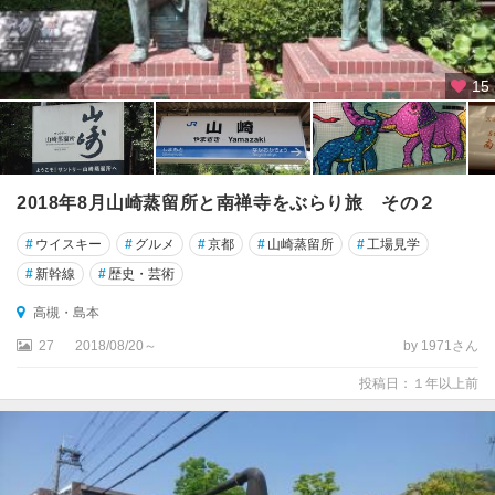
面
・
能
勢
15
関
西
空
港
2018年8月山崎蒸留所と南禅寺をぶらり旅 その２
・
堺
#
ウイスキー
#
グルメ
#
京都
#
山崎蒸留所
#
工場見学
・
#
新幹線
#
歴史・芸術
岸
和
高槻・島本
田
27
2018/08/20～
by 1971さん
富
投稿日：１年以上前
田
林
・
河
内