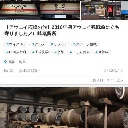
【アウェイ応援の旅】2018年初アウェイ観戦前に立ち
寄りました／山崎蒸留所
#
ウイスキー
#
グルメ
#
サッカー
#
スポーツ観戦
#
山崎蒸留所
#
工場見学
#
京都
#
にしん蕎麦
#
新幹線
高槻・島本
24
2018/03/03～
by 1971さん
投稿日：１年以上前