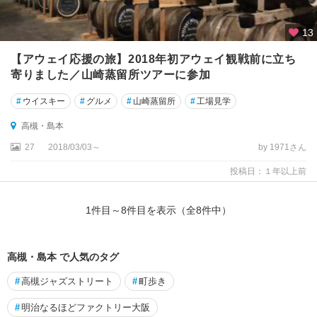
13
【アウェイ応援の旅】2018年初アウェイ観戦前に立ち
寄りました／山崎蒸留所ツアーに参加
#
ウイスキー
#
グルメ
#
山崎蒸留所
#
工場見学
高槻・島本
27
2018/03/03～
by 1971さん
投稿日：１年以上前
1
件目～
8
件目を表示（全
8
件中）
高槻・島本 で人気のタグ
#
高槻ジャズストリート
#
町歩き
#
明治なるほどファクトリー大阪