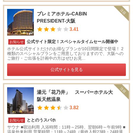
注目
プレミアホテル-CABIN
PRESIDENT-大阪
3.41
公式サイト限定！スペシャルタイムセール開催中
お知らせ
ホテル公式サイトだけのお得なプランが10日間限定で登場！ 2
種類のスペシャルプランをご用意しておりますので、大阪への
ご旅行・ご出張を計画中の方はぜひお見...
公式サイトを見る
注目
湯元「花乃井」 スーパーホテル大
阪天然温泉
3.82
ととのうスパホ
お知らせ
サウナ ■宿泊利用 入浴時間：11時～25時、翌朝6時～午前9時 ■
温泉外来利用 営業時間：11時～24時（最終入館23時・24時退