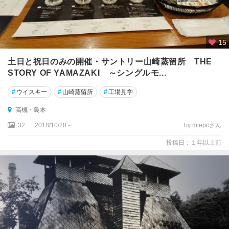
・
寝
屋
川
15
・
枚
土日と祝日のみの開催・サントリー山崎蒸留所 THE
方
STORY OF YAMAZAKI ～シングルモ...
#
ウイスキー
#
山崎蒸留所
#
工場見学
寝
屋
高槻・島本
川
・
32
2018/10/20～
by miepcさん
枚
投稿日：１年以上前
方
・
交
野
茨
木
・