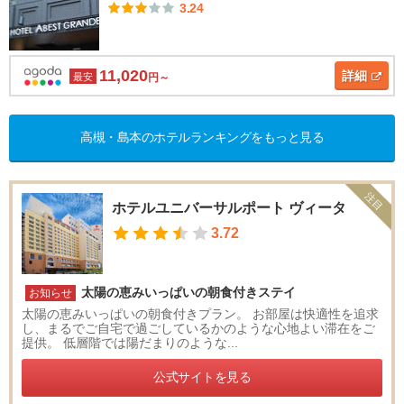
3.24
11,020
詳細
最安
円～
高槻・島本のホテルランキングをもっと見る
注目
ホテルユニバーサルポート ヴィータ
3.72
太陽の恵みいっぱいの朝食付きステイ
お知らせ
太陽の恵みいっぱいの朝食付きプラン。 お部屋は快適性を追求
し、まるでご自宅で過ごしているかのような心地よい滞在をご
提供。 低層階では陽だまりのような...
公式サイトを見る