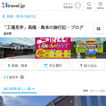
ログイン
新規登録
閉
検索
MENU
じ
る
高槻・島本の旅行記
「工場見学」高槻・島本の旅行記・ブログ
全8件
大
# 高槻ジャズストリ
# 明治なるほどファ
# 町歩き
阪
ート
クトリー大阪
へ
戻
る
高槻・島本
月を選択
絞り込み
大
×
#
工場見学
阪
す
旅行時期 新しい順
8
件
(1ページ目)
べ
て