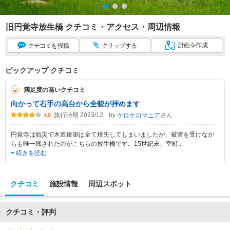
旧円覚寺放生橋 クチコミ・アクセス・周辺情報
計画
を作成
クチコミ
を投稿
クリップ
する
ピックアップ クチコミ
満足度の高いクチコミ
向かって右手の高台から全貌が拝めます
旅行時期 2023/12
by
さん
ケロケロマニア
4.0
円覚寺は戦災で木造建築は全て焼失してしまいましたが、被害を受けなが
らも唯一残されたのがこちらの放生橋です。15世紀末、室町
...
続きを読む
クチコミ
施設情報
周辺スポット
クチコミ・評判