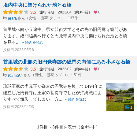
境内中央に架けられた池と石橋
3.5
旅行時期：2023/04（約3年前）
0
by
さん（女性）
那覇 クチコミ：137件
arara
首里城へ向かう途中、県立芸術大学とその先の旧円覚寺総門があ
ります。総門脇奥へ行くと円覚寺境内中央に架けられた池と石橋
を見る
...
続きを読む
投稿日:2023/05/18
首里城の北側の旧円覚寺跡の総門の内側にある小さな石橋
3.5
旅行時期：2023/02（約4年前）
0
by
さん（男性）
那覇 クチコミ：51件
ぬいぬい
琉球王家の尚真王が鎌倉の円覚寺を模して1494年に
建立した円覚寺は王家の菩提寺でしたが沖縄戦によ
りすべて焼失してしまい、方
...
続きを読む
投稿日:2023/04/03
1
1件目～3件目を表示（全4件中）