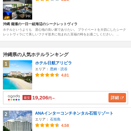
PR
沖縄 備瀬の一日一組海辺のシークレットヴィラ
ホテルというよりも 居心地の良い家でありたい。 プライベートを大切にしたシーク
レットヴィラにて美しいフクギ並木に包まれた至福の時をお過ごしください。 ...
沖縄県の人気ホテルランキング
ホテル日航アリビラ
1
エリア：
恩納・読谷
4.81
19,206
詳細
最安
円～
ANAインターコンチネンタル石垣リゾート
2
エリア：
石垣島
4.58