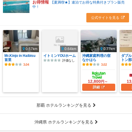
お得情報
【夏満喫★】連泊でお得な特典付きプラン販売
中！
公式サイトを見る
0.57km
0.64km
0.77km
Mr.Kinjo in Haibisu
イトミンYOUホーム
沖縄家庭料理の宿
ダブル
首里
なかはら
トン那
評価なし
3.04
3.02
12,800
13
円～
詳細
那覇 ホテルランキングを見る
沖縄県 ホテルランキングを見る