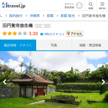
ログイン
新規登録
検索
MENU
ム
国内旅行
沖縄県
那覇
那覇 観光
旧円覚寺放生橋
旧円覚寺放生橋
名所・史跡
3.30
アクセス
4件のクチコミ
施設情報・クチコミ
写真
地図・周辺情報