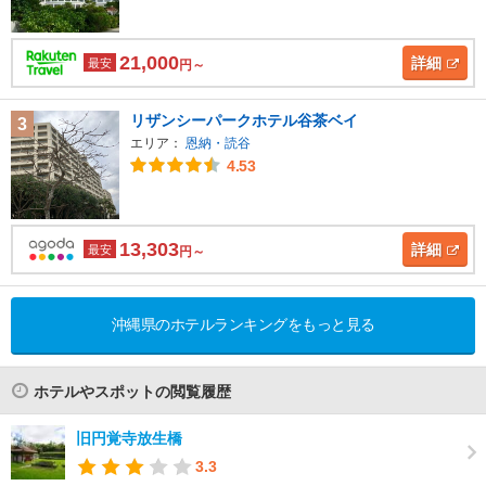
21,000
詳細
最安
円～
リザンシーパークホテル谷茶ベイ
3
エリア：
恩納・読谷
4.53
13,303
詳細
最安
円～
沖縄県のホテルランキングをもっと見る
ホテルやスポットの閲覧履歴
旧円覚寺放生橋
3.3