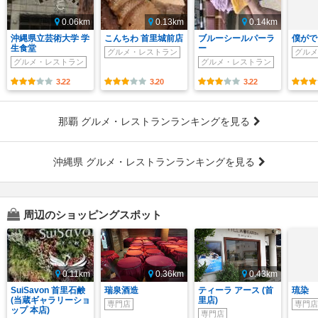
0.06km
0.13km
0.14km
沖縄県立芸術大学 学
こんちわ 首里城前店
ブルーシールパーラ
僕がで
生食堂
ー
グルメ・レストラン
グルメ
グルメ・レストラン
グルメ・レストラン
3.22
3.20
3.22
那覇 グルメ・レストランランキングを見る
沖縄県 グルメ・レストランランキングを見る
周辺のショッピングスポット
0.11km
0.36km
0.43km
SuiSavon 首里石鹸
瑞泉酒造
ティーラ アース (首
琉染
(当蔵ギャラリーショ
里店)
専門店
専門店
ップ 本店)
専門店