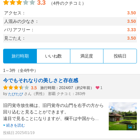
3.3
（4件のクチコミ）
アクセス：
3.50
人混みの少なさ：
3.50
バリアフリー：
3.33
見ごたえ：
3.50
旅行時期
いいね数
満足度
投稿日
1～3件（全4件中）
今でもそれなりの美しさと存在感
3.5
旅行時期：2024/07（約2年前）
1
by
さん（男性）
那覇 クチコミ：283件
たびたび
旧円覚寺放生橋は、旧円覚寺の山門を右手の方から
回り込むと見ることができます。
遠目で見ることになりますが、欄干は中国から
...
続きを読む
1
投稿日:2025/01/19