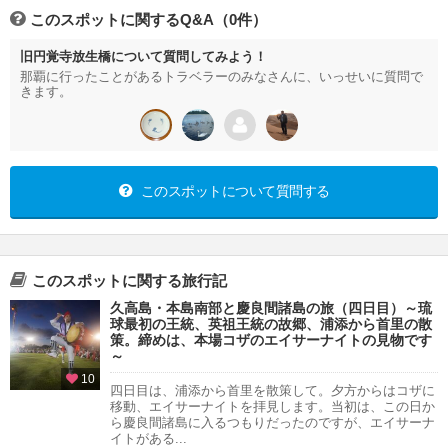
このスポットに関するQ&A（0件）
旧円覚寺放生橋について質問してみよう！
那覇に行ったことがあるトラベラーのみなさんに、いっせいに質問で
きます。
このスポットについて質問する
このスポットに関する旅行記
久高島・本島南部と慶良間諸島の旅（四日目）～琉
球最初の王統、英祖王統の故郷、浦添から首里の散
策。締めは、本場コザのエイサーナイトの見物です
～
10
四日目は、浦添から首里を散策して。夕方からはコザに
移動、エイサーナイトを拝見します。当初は、この日か
ら慶良間諸島に入るつもりだったのですが、エイサーナ
イトがある...