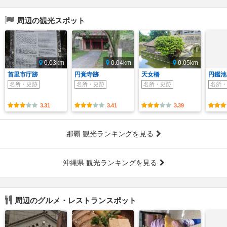
周辺の観光スポット
0.03km
0.04km
0.05km
首里市庁跡
円覚寺跡
天女橋
円鑑池
名所・史跡
名所・史跡
名所・史跡
名所・
3.31
3.41
3.39
那覇 観光ランキングを見る
沖縄県 観光ランキングを見る
周辺のグルメ・レストランスポット