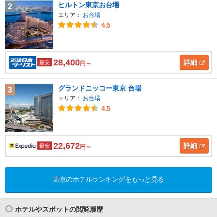
ヒルトン東京お台場
2
エリア：
お台場
4.5
28,400
詳細
最安
円～
グランドニッコー東京 台場
3
エリア：
お台場
4.5
22,672
詳細
最安
円～
東京のホテルランキングをもっと見る
ホテルやスポットの閲覧履歴