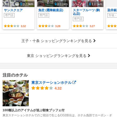
0.23km
1.01km
1.01km
サンスクエア
魚壮 (霜降銀座店)
スターフルーツ (駒
染井銀
込店)
専門店
専門店
市場・
専門店
3.32
3.28
3.27
王子・十条 ショッピングランキングを見る
東京 ショッピングランキングを見る
注目のホテル
東京ステーションホテル
4.32
PR
100種以上のアイテムが並ぶ朝食ブッフェ付
東京ステーションホテルでのご宿泊で生じるCO2排出は、ホテル負担でカーボン・オ