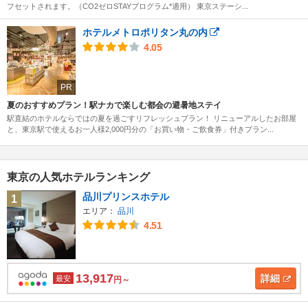
フセットされます。（CO2ゼロSTAYプログラム*適用） 東京ステーシ...
ホテルメトロポリタン丸の内
4.05
PR
夏のおすすめプラン！駅ナカで楽しむ都会の避暑地ステイ
駅直結のホテルならではの夏を過ごすリフレッシュプラン！ リニューアルしたお部屋
と、東京駅で使えるお一人様2,000円分の「お買い物・ご飲食券」付きプラン...
東京の人気ホテルランキング
品川プリンスホテル
1
エリア：
品川
4.51
13,917
詳細
最安
円～