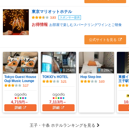
東京マリオットホテル
スポンサー提供
3.93
お得情報
お部屋で楽しむスパークリングワインとご朝食
公式サイトを見る
0.16km
0.25km
0.28km
Tokyo Guest House
TOKIO's HOTEL
Hop Step Inn
東横イ
Ouji Music Lounge
王子駅
3.21
3.03
3.17
4,715
7,113
10
円～
円～
詳細
詳細
王子・十条 ホテルランキングを見る