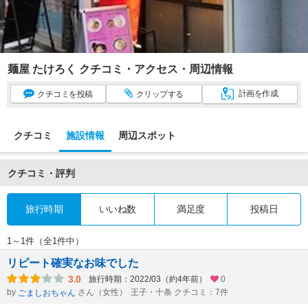
麺屋 たけろく クチコミ・アクセス・周辺情報
計画
を作成
クチコミ
を投稿
クリップ
する
クチコミ
施設情報
周辺スポット
クチコミ・評判
旅行時期
いいね数
満足度
投稿日
1～1件（全1件中）
リピート確実なお味でした
3.0
旅行時期：2022/03（約4年前）
0
by
さん（女性）
王子・十条 クチコミ：7件
ごましおちゃん