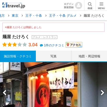
ログイン
新規登録
検索
MENU
地方
東京
王子・十条
王子・十条 グルメ
麺屋 たけろく
※麺屋 たけろくは閉鎖しました
麺屋 たけろく
グルメ・レストラン
3.04
アクセス
1件のクチコミ
施設情報・クチコミ
写真
地図・周辺情報