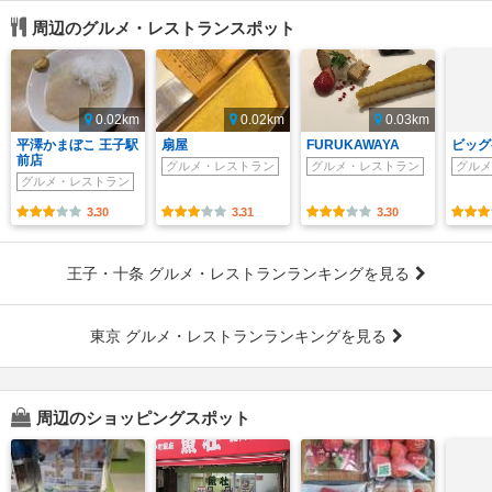
周辺のグルメ・レストランスポット
0.02km
0.02km
0.03km
平澤かまぼこ 王子駅
扇屋
FURUKAWAYA
ビッグ
前店
グルメ・レストラン
グルメ・レストラン
グルメ
グルメ・レストラン
3.30
3.31
3.30
王子・十条 グルメ・レストランランキングを見る
東京 グルメ・レストランランキングを見る
周辺のショッピングスポット