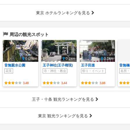
東京 ホテルランキングを見る
周辺の観光スポット
0.08km
0.1km
0.1km
音無親水公園
王子神社(王子権現)
王子田楽
音無橋
花見
寺・神社・教会
祭り・イベント
名所・
3.48
3.44
3.08
王子・十条 観光ランキングを見る
東京 観光ランキングを見る