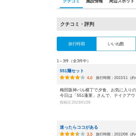
クチコミ
施設情報
周辺スポット
クチコミ・評判
旅行時期
いいね数
1～3件（全3件中）
551麺セット
4.0
旅行時期：2022/11（
梅田阪神バル横丁で夕食、お気に入り
今日は「551蓬莱」さんで、テイクア
投稿日:2023/01/28
迷ったらココがある
3.5
旅行時期：2022/08（