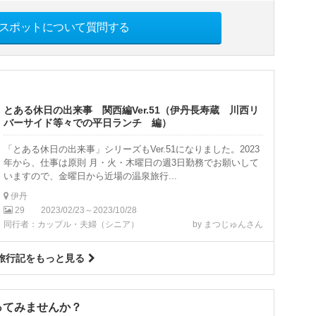
スポットについて質問する
とある休日の出来事 関西編Ver.51（伊丹長寿蔵 川西リ
バーサイド等々での平日ランチ 編）
「とある休日の出来事」シリーズもVer.51になりました。2023
年から、仕事は原則 月・火・木曜日の週3日勤務でお願いして
いますので、金曜日から近場の温泉旅行...
伊丹
29
2023/02/23～2023/10/28
同行者：カップル・夫婦（シニア）
by まつじゅんさん
旅行記をもっと見る
ってみませんか？