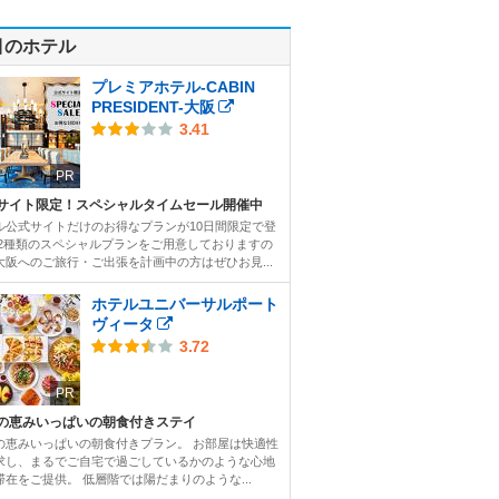
目のホテル
プレミアホテル-CABIN
PRESIDENT-大阪
3.41
PR
サイト限定！スペシャルタイムセール開催中
ル公式サイトだけのお得なプランが10日間限定で登
 2種類のスペシャルプランをご用意しておりますの
大阪へのご旅行・ご出張を計画中の方はぜひお見...
ホテルユニバーサルポート
ヴィータ
3.72
PR
の恵みいっぱいの朝食付きステイ
の恵みいっぱいの朝食付きプラン。 お部屋は快適性
求し、まるでご自宅で過ごしているかのような心地
滞在をご提供。 低層階では陽だまりのような...