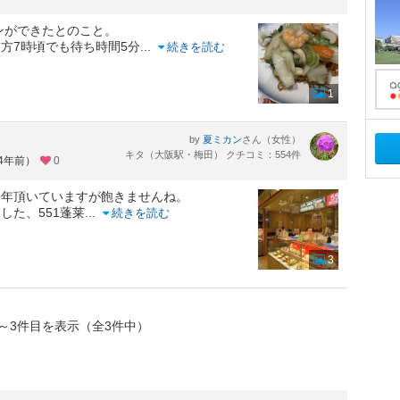
ンができたとのこと。
方7時頃でも待ち時間5分
...
続きを読む
1
by
さん（女性）
夏ミカン
キタ（大阪駅・梅田） クチコミ：554件
約4年前）
0
長年頂いていますが飽きませんね。
した、551蓬莱
...
続きを読む
3
～3件目を表示（全3件中）