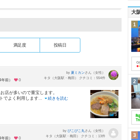
大
1
満足度
投稿日
by
さん（女性）
夏ミカン
キタ（大阪駅・梅田） クチコミ：554件
約4年前）
0
2
のお店が多いので重宝します。
ウトでよく利用します
...
続きを読む
3
by
さん（女性）
ぴこぴこ丸
3
キタ（大阪駅・梅田） クチコミ：13件
約4年前）
0