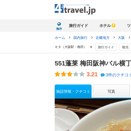
旅行ガイド
ホテル
ツ
海外
ホーム
国内旅行
近畿地方
大阪
×
キタ（大阪駅・梅田）
旅行ガイド
観光
551蓬莱 梅田阪神バル横
3.21
3件のクチコ
施設情報・クチコミ
写真