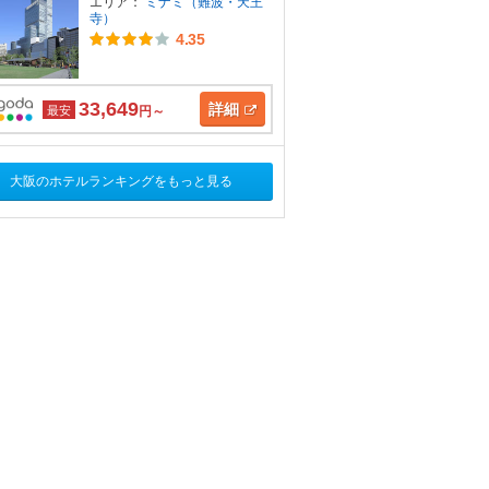
エリア：
ミナミ（難波・天王
寺）
4.35
33,649
詳細
最安
円～
大阪のホテルランキングをもっと見る