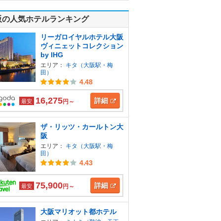
阪の人気ホテルランキング
リーガロイヤルホテル大阪
ヴィニェットコレクション
by IHG
エリア：
キタ（大阪駅・梅
田）
4.48
16,275
詳細
最安
円～
ザ・リッツ・カールトン大
阪
エリア：
キタ（大阪駅・梅
田）
4.43
75,900
詳細
最安
円～
大阪マリオット都ホテル