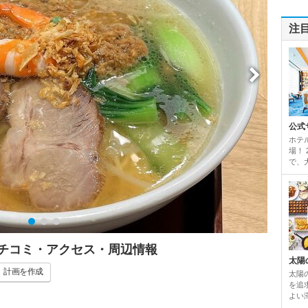
注
公式
ホテ
場！
で、
 クチコミ・アクセス・周辺情報
太陽
計画
を作成
太陽
を追
よい