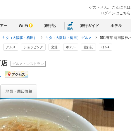
ゲストさん、
こんにちは
ログインはこちら
アー
Wi-Fi
旅行記
旅行ガイド
ホテル
国内
キタ（大阪駅・梅田）
キタ（大阪駅・梅田） グルメ
551蓬莱 梅田阪神
グルメ
ショッピング
交通
ホテル
旅行記
Q＆A
丁店
グルメ・レストラン
ミ
アクセス
地図・周辺情報