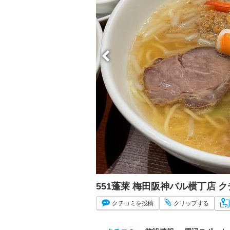
551蓬莱 梅田阪神バル横丁店
クチコミ
を投稿
クリップ
する