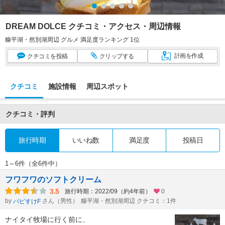
DREAM DOLCE クチコミ・アクセス・周辺情報
糠平湖・然別湖周辺 グルメ 満足度ランキング 1位
計画
を作成
クチコミ
を投稿
クリップ
する
クチコミ
施設情報
周辺スポット
クチコミ・評判
旅行時期
いいね数
満足度
投稿日
1～6件（全6件中）
フワフワのソフトクリーム
3.5
旅行時期：2022/09（約4年前）
0
by
さん（男性）
糠平湖・然別湖周辺 クチコミ：1件
パピすけF
ナイタイ牧場に行く前に、