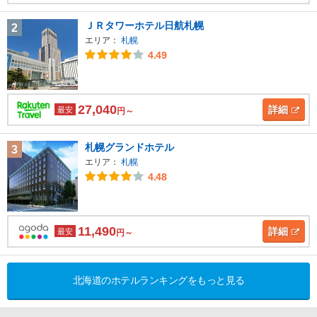
ＪＲタワーホテル日航札幌
2
エリア：
札幌
4.49
27,040
詳細
最安
円～
札幌グランドホテル
3
エリア：
札幌
4.48
11,490
詳細
最安
円～
北海道のホテルランキングをもっと見る