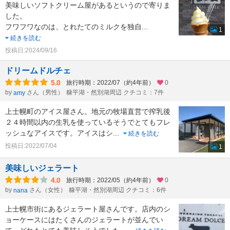
美味しいソフトクリーム屋があるというので寄りま
した。
フワフワなのは、とれたてのミルクを独自
...
1
続きを読む
投稿日:2024/09/16
ドリームドルチェ
5.0
旅行時期：2022/07（約4年前）
0
by
さん（男性）
糠平湖・然別湖周辺 クチコミ：7件
amy
上士幌町のアイス屋さん。地元の牧場直営で搾乳後
２４時間以内の生乳を使っているそうでとてもフレ
ッシュなアイスです。アイスはシ
...
続きを読む
投稿日:2022/07/04
1
美味しいジェラート
4.0
旅行時期：2022/05（約4年前）
0
by
さん（女性）
糠平湖・然別湖周辺 クチコミ：6件
nana
上士幌市街にあるジェラート屋さんです。店内のシ
ョーケースにはたくさんのジェラートが並んでい