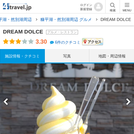
ログイン
新規登録
検索
MENU
平湖・然別湖周辺
糠平湖・然別湖周辺 グルメ
DREAM DOLCE
DREAM DOLCE
グルメ・レストラン
3.30
アクセス
6件のクチコミ
施設情報・クチコミ
写真
地図・周辺情報