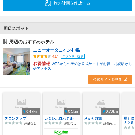
旅の計画を作成する
周辺スポット
周辺のおすすめホテル
ニューオータニイン札幌
スポンサー提供
4.14
お得情報
WEBからの予約は公式サイトがお得！札幌駅から
好アクセス！
公式サイトを見る
0.47km
0.5km
0.73km
チロンヌップ
カミシホロホテル
さかた旅館
星と自
ぶとむ
評価なし
評価なし
評価なし