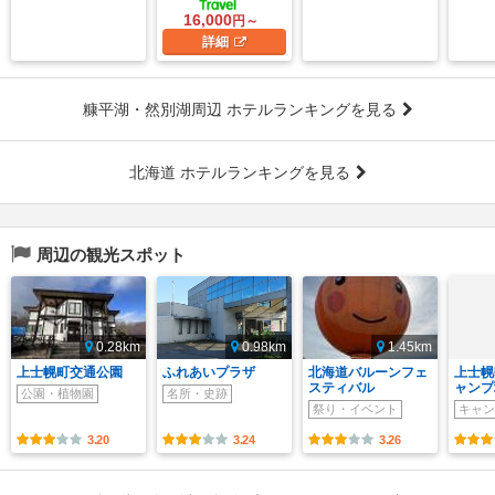
16,000
円～
詳細
糠平湖・然別湖周辺 ホテルランキングを見る
北海道 ホテルランキングを見る
周辺の観光スポット
0.28km
0.98km
1.45km
上士幌町交通公園
ふれあいプラザ
北海道バルーンフェ
上士幌
スティバル
ャンプ
公園・植物園
名所・史跡
祭り・イベント
キャン
3.20
3.24
3.26