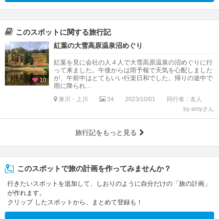
このスポットに関する旅行記
紅葉の大雪高原温泉沼めぐり
紅葉を見に会社の人４人で大雪高原温泉の沼めぐりに行
って来ました。午後からは雨予報で天気を心配しました
が、午前中はとてもいい行楽日和でした。帰りの途中で
10
雨に降られ...
東川・上川
34
2023/10/01
同行者：友人
by amyさん
旅行記をもっと見る
このスポットで旅の計画を作ってみませんか？
行きたいスポットを追加して、しおりのように自分だけの「旅の計画」
が作れます。
クリップ したスポットから、まとめて登録も！