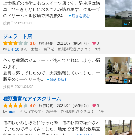
上士幌町の市街にあるスイーツ店です。駐車場は満
車、ひっきりなしにお客さんが訪れます。グループ
のドリームヒル牧場で搾乳後24
...
続きを読む
投稿日:2022/02/08
8
ジェラート店
3.0
旅行時期：2021/07（約5年前）
0
by
さん（女性）
糠平湖・然別湖周辺 クチコミ：9件
いむ16
色んな種類のジェラートがあってどれにしようか悩
みます。
夏真っ盛りでしたので、大変混雑していました。十
勝産のシーベリーを
...
続きを読む
1
投稿日:2021/09/05
種類豊富なアイスクリーム
4.0
旅行時期：2021/04（約5年前）
5
by
さん（非公開）
糠平湖・然別湖周辺 クチコミ：7件
arurun
道の駅かみしほろに行った際、道の駅内で紹介され
ていたので行ってみました。地元では有名な牧場直