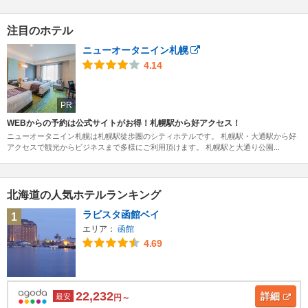
注目のホテル
ニューオータニイン札幌
4.14
PR
WEBからの予約は公式サイトがお得！札幌駅から好アクセス！
ニューオータニイン札幌は札幌駅徒歩圏のシティホテルです。 札幌駅・大通駅から好
アクセスで観光からビジネスまで多様にご利用頂けます。 札幌駅と大通り公園...
北海道の人気ホテルランキング
ラビスタ函館ベイ
1
エリア：
函館
4.69
22,232
詳細
最安
円～