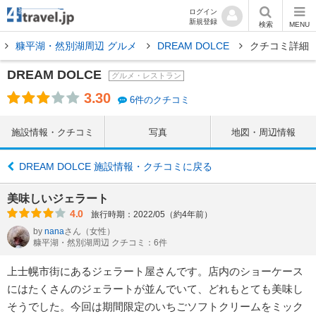
ログイン
新規登録
検索
MENU
糠平湖・然別湖周辺 グルメ
DREAM DOLCE
クチコミ詳細
DREAM DOLCE
グルメ・レストラン
3.30
6件のクチコミ
施設情報・クチコミ
写真
地図・周辺情報
DREAM DOLCE 施設情報・クチコミに戻る
美味しいジェラート
4.0
旅行時期：2022/05（約4年前）
by
nana
さん
（女性）
糠平湖・然別湖周辺 クチコミ：6件
上士幌市街にあるジェラート屋さんです。店内のショーケース
にはたくさんのジェラートが並んでいて、どれもとても美味し
そうでした。今回は期間限定のいちごソフトクリームをミック