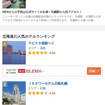
PR
WEBからの予約は公式サイトがお得！札幌駅から好アクセス！
ニューオータニイン札幌は札幌駅徒歩圏のシティホテルです。 札幌駅・大通駅から好
アクセスで観光からビジネスまで多様にご利用頂けます。 札幌駅と大通り公園...
北海道の人気ホテルランキング
ラビスタ函館ベイ
1
エリア：
函館
4.69
22,232
詳細
最安
円～
ＪＲタワーホテル日航札幌
2
エリア：
札幌
4.49