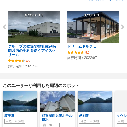
前のクチコミ
次のクチコミ
グループの牧場で搾乳後24時
ドリームドルチェ
間以内の生乳を使うアイスク
5.0
リーム
旅行時期：2022/07
4.5
旅行時期：2021/08
このユーザーが利用した周辺のスポット
糠平湖
然別湖畔温泉ホテル
然別湖
タウシ
風水
自然・景勝地
自然・景勝地
自然・
宿・ホテル