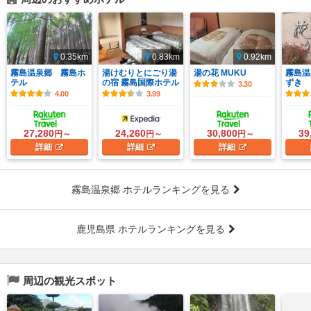
0.35km
0.83km
0.92km
霧島温泉郷 霧島ホ
湯けむりとにごり湯
湯の花 MUKU
霧島温
テル
の宿 霧島国際ホテル
ずき
3.30
4.00
3.99
27,280
24,260
30,800
39
円～
円～
円～
詳細
詳細
詳細
霧島温泉郷 ホテルランキングを見る
鹿児島県 ホテルランキングを見る
周辺の観光スポット