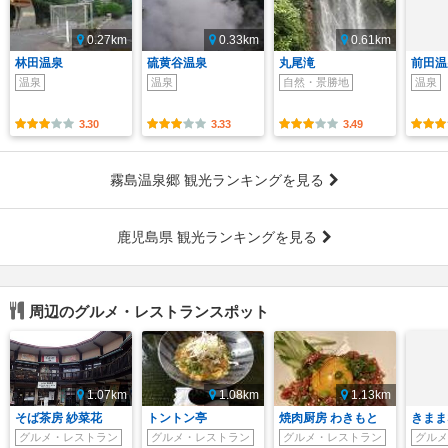
0.27km
0.33km
0.61km
林田温泉
硫黄谷温泉
丸尾滝
前田温
温泉
温泉
自然・景勝地
温泉
3.30
3.33
3.49
霧島温泉郷 観光ランキングを見る
鹿児島県 観光ランキングを見る
周辺のグルメ・レストランスポット
1.07km
1.08km
1.13km
そば茶房 紗菜花
トントン亭
焼肉厨房 わきもと
きまま
グルメ・レストラン
グルメ・レストラン
グルメ・レストラン
グルメ