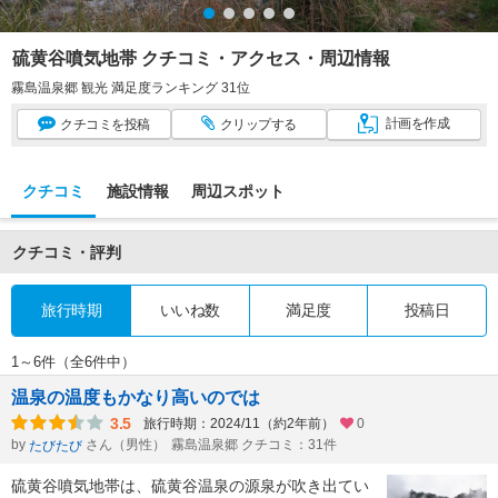
硫黄谷噴気地帯 クチコミ・アクセス・周辺情報
霧島温泉郷 観光 満足度ランキング 31位
計画
を作成
クチコミ
を投稿
クリップ
する
クチコミ
施設情報
周辺スポット
クチコミ・評判
旅行時期
いいね数
満足度
投稿日
1～6件（全6件中）
温泉の温度もかなり高いのでは
3.5
旅行時期：2024/11（約2年前）
0
by
さん（男性）
霧島温泉郷 クチコミ：31件
たびたび
硫黄谷噴気地帯は、硫黄谷温泉の源泉が吹き出てい