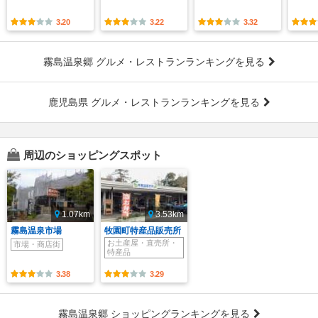
3.20
3.22
3.32
霧島温泉郷 グルメ・レストランランキングを見る
鹿児島県 グルメ・レストランランキングを見る
周辺のショッピングスポット
1.07km
3.53km
霧島温泉市場
牧園町特産品販売所
お土産屋・直売所・
市場・商店街
特産品
3.38
3.29
霧島温泉郷 ショッピングランキングを見る