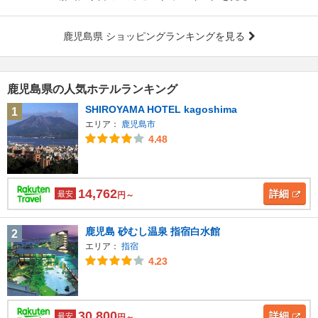
鹿児島県 ショッピングランキングを見る
鹿児島県の人気ホテルランキング
SHIROYAMA HOTEL kagoshima
1
エリア：
鹿児島市
4.48
14,762
詳細
最安
円～
鹿児島 砂むし温泉 指宿白水館
2
エリア：
指宿
4.23
30,800
詳細
最安
円～