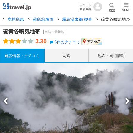
ログイン
新規登録
検索
MENU
鹿児島県
霧島温泉郷
霧島温泉郷 観光
硫黄谷噴気地帯
硫黄谷噴気地帯
自然・景勝地
3.30
アクセス
6件のクチコミ
施設情報・クチコミ
写真
地図・周辺情報