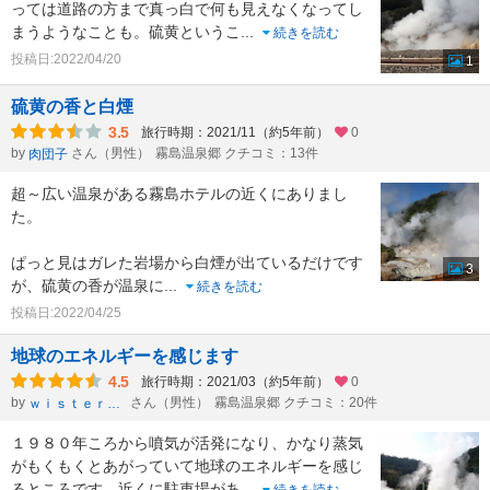
っては道路の方まで真っ白で何も見えなくなってし
まうようなことも。硫黄というこ
...
続きを読む
投稿日:2022/04/20
1
硫黄の香と白煙
3.5
旅行時期：2021/11（約5年前）
0
by
さん（男性）
霧島温泉郷 クチコミ：13件
肉団子
超～広い温泉がある霧島ホテルの近くにありまし
た。
ぱっと見はガレた岩場から白煙が出ているだけです
3
が、硫黄の香が温泉に
...
続きを読む
投稿日:2022/04/25
地球のエネルギーを感じます
4.5
旅行時期：2021/03（約5年前）
0
by
さん（男性）
霧島温泉郷 クチコミ：20件
ｗｉｓｔｅｒｉａ
１９８０年ころから噴気が活発になり、かなり蒸気
がもくもくとあがっていて地球のエネルギーを感じ
るところです。近くに駐車場があ
...