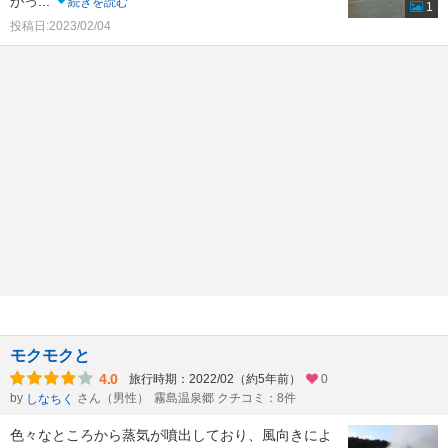
がっ
...
続きを読む
1
投稿日:2023/02/04
モクモクと
4.0
旅行時期：2022/02（約5年前）
0
by
さん（男性）
霧島温泉郷 クチコミ：8件
しなちく
色々なところから蒸気が噴出しており、風向きによ