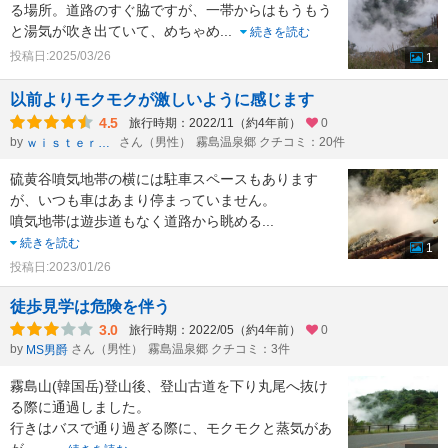
る場所。道路のすぐ脇ですが、一帯からはもうもう
と湯気が吹き出ていて、めちゃめ
...
続きを読む
投稿日:2025/03/26
1
以前よりモクモクが激しいように感じます
4.5
旅行時期：2022/11（約4年前）
0
by
さん（男性）
霧島温泉郷 クチコミ：20件
ｗｉｓｔｅｒｉａ
硫黄谷噴気地帯の横には駐車スペースもあります
が、いつも車はあまり停まっていません。
噴気地帯は遊歩道もなく道路から眺める
...
続きを読む
1
投稿日:2023/01/26
徒歩見学は危険を伴う
3.0
旅行時期：2022/05（約4年前）
0
by
さん（男性）
霧島温泉郷 クチコミ：3件
MS男爵
霧島山(韓国岳)登山後、登山古道を下り丸尾へ抜け
る際に通過しました。
行きはバスで通り過ぎる際に、モクモクと蒸気があ