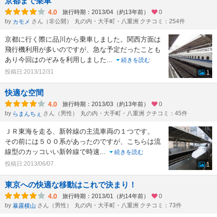
京都まで乗車
4.0
旅行時期：2013/04（約13年前）
0
by
さん（非公開）
丸の内・大手町・八重洲 クチコミ：254件
カモメ
京都に行く際に品川から乗車しました。関西方面は
飛行機利用が多いのですが、急な予定だったことも
あり今回はのぞみを利用しました
...
続きを読む
投稿日:2013/12/31
1
快適な空間
4.0
旅行時期：2013/03（約13年前）
0
by
さん（男性）
丸の内・大手町・八重洲 クチコミ：45件
らまんちぇ
ＪＲ東海を走る、新幹線の主流車両の１つです。
その前には５００系があったのですが、こちらは流
線型のカッコいい新幹線で時速
...
続きを読む
投稿日:2013/06/07
1
東京への快適な移動はこれで決まり！
4.0
旅行時期：2013/01（約14年前）
0
by
さん（男性）
丸の内・大手町・八重洲 クチコミ：73件
暴露横山