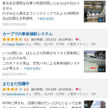
東京名古屋間を仕事で何度利用したかもはや分かり
ません
のぞみなら東京までノンストップでおよそ1時間20
分は比類なき利便性
...
続きを読む
1
投稿日:2014/12/03
カーブでの車体傾斜システム
4.5
旅行時期：2011/12（約15年前）
1
by
さん（男性）
丸の内・大手町・八重洲 クチコミ：4件
Happy Station
いつの間にか、ほとんどの列車がＮ７００系車両に
なったのぞみ号。
このＮ７００系は、空気バネによる車体傾斜システ
ムが導入さ
...
続きを読む
2
投稿日:2013/06/14
まだまだ活躍中
3.5
旅行時期：2011/08（約15年前）
0
by
さん（男性）
丸の内・大手町・八重洲 クチコミ：5件
GreenExpress
N700に押され、活躍の場がだいぶ少なくなっては来
ましたが、まだまだ現役です。N700と比べ、車体傾