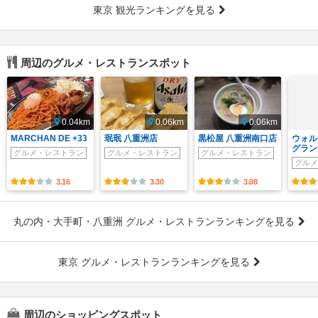
東京 観光ランキングを見る
周辺のグルメ・レストランスポット
0.04km
0.06km
0.06km
MARCHAN DE +33
珉珉 八重洲店
黒松屋 八重洲南口店
ウォル
グラン
グルメ・レストラン
グルメ・レストラン
グルメ・レストラン
グルメ
3.16
3.30
3.08
丸の内・大手町・八重洲 グルメ・レストランランキングを見る
東京 グルメ・レストランランキングを見る
周辺のショッピングスポット