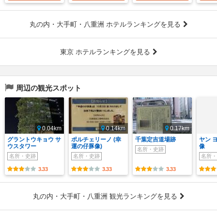
丸の内・大手町・八重洲 ホテルランキングを見る
東京 ホテルランキングを見る
周辺の観光スポット
0.04km
0.14km
0.17km
グラントウキョウ サ
ポルチェリーノ (幸
千葉定吉道場跡
ヤン 
ウスタワー
運の仔豚像)
像
名所・史跡
名所・史跡
名所・史跡
名所・
3.33
3.33
3.33
丸の内・大手町・八重洲 観光ランキングを見る