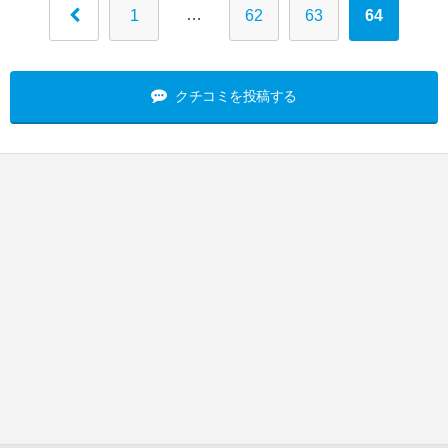
…
1
62
63
64
クチコミを投稿する