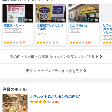
0.09km
0.14km
0.14km
京葉ストリート
八重洲ブックセンタ
はとマルシェ
リラッ
ー本店
(東京
市場・商店街
専門店
トリー
専門店
専門店
3.45
3.44
3.30
丸の内・大手町・八重洲 ショッピングランキングを見る
東京 ショッピングランキングを見る
注目のホテル
ホテルメトロポリタン丸の内
4.05