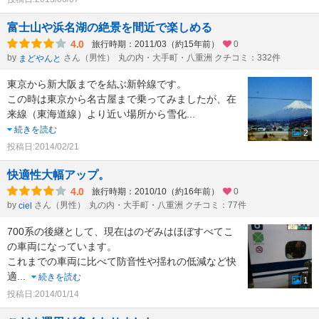
富士山や浜名湖の絶景を間近で楽しめる
4.0
旅行時期：2011/03（約15年前）
0
by
さん（男性）
丸の内・大手町・八重洲 クチコミ：332件
まどやんと
東京から新大阪までを結ぶ新幹線です。
この時は東京から名古屋まで乗ってみましたが、在
来線（東海道線）より近い場所から雪化
...
続きを読む
2
投稿日:2014/02/21
快適性大幅アップ。
4.0
旅行時期：2010/10（約16年前）
0
by
さん（男性）
丸の内・大手町・八重洲 クチコミ：77件
ciel
700系の後継として、現在はのぞみはほぼすべてこ
の車両になっています。
これまでの車両に比べて防音性や揺れの低減など快
適
...
続きを読む
1
投稿日:2014/01/14