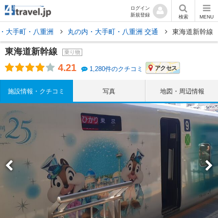
ログイン
新規登録
検索
MENU
・大手町・八重洲
丸の内・大手町・八重洲 交通
東海道新幹線
東海道新幹線
乗り物
4.21
アクセス
1,280件のクチコミ
施設情報・クチコミ
写真
地図・周辺情報