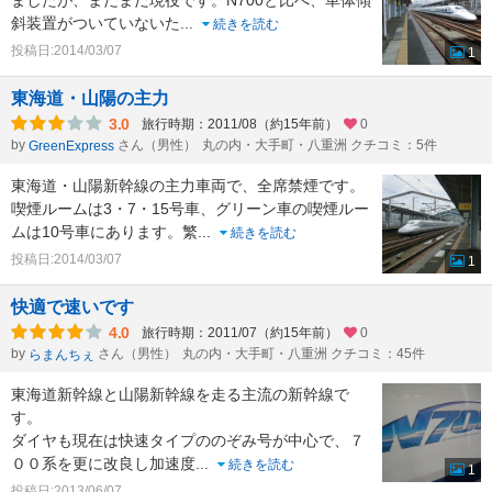
斜装置がついていないた
...
続きを読む
投稿日:2014/03/07
1
東海道・山陽の主力
3.0
旅行時期：2011/08（約15年前）
0
by
さん（男性）
丸の内・大手町・八重洲 クチコミ：5件
GreenExpress
東海道・山陽新幹線の主力車両で、全席禁煙です。
喫煙ルームは3・7・15号車、グリーン車の喫煙ルー
ムは10号車にあります。繁
...
続きを読む
投稿日:2014/03/07
1
快適で速いです
4.0
旅行時期：2011/07（約15年前）
0
by
さん（男性）
丸の内・大手町・八重洲 クチコミ：45件
らまんちぇ
東海道新幹線と山陽新幹線を走る主流の新幹線で
す。
ダイヤも現在は快速タイプののぞみ号が中心で、７
００系を更に改良し加速度
...
続きを読む
1
投稿日:2013/06/07