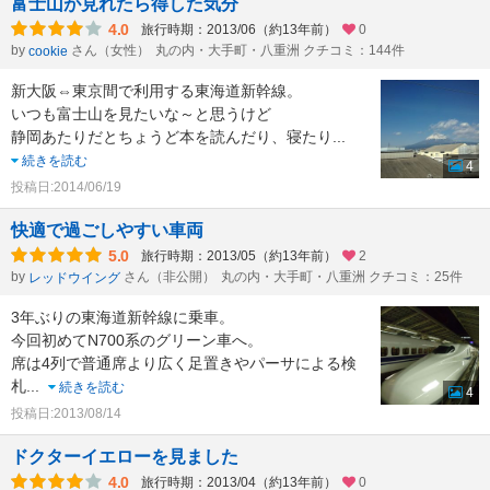
富士山が見れたら得した気分
4.0
旅行時期：2013/06（約13年前）
0
by
さん（女性）
丸の内・大手町・八重洲 クチコミ：144件
cookie
新大阪⇔東京間で利用する東海道新幹線。
いつも富士山を見たいな～と思うけど
静岡あたりだとちょうど本を読んだり、寝たり
...
続きを読む
4
投稿日:2014/06/19
快適で過ごしやすい車両
5.0
旅行時期：2013/05（約13年前）
2
by
さん（非公開）
丸の内・大手町・八重洲 クチコミ：25件
レッドウイング
3年ぶりの東海道新幹線に乗車。
今回初めてN700系のグリーン車へ。
席は4列で普通席より広く足置きやパーサによる検
札
...
続きを読む
4
投稿日:2013/08/14
ドクターイエローを見ました
4.0
旅行時期：2013/04（約13年前）
0