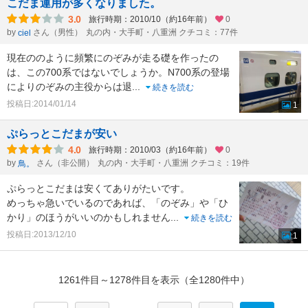
こだま運用が多くなりました。
3.0
旅行時期：2010/10（約16年前）
0
by
さん（男性）
丸の内・大手町・八重洲 クチコミ：77件
ciel
現在ののように頻繁にのぞみが走る礎を作ったの
は、この700系ではないでしょうか。N700系の登場
によりのぞみの主役からは退
...
続きを読む
投稿日:2014/01/14
1
ぷらっとこだまが安い
4.0
旅行時期：2010/03（約16年前）
0
by
さん（非公開）
丸の内・大手町・八重洲 クチコミ：19件
鳥。
ぷらっとこだまは安くてありがたいです。
めっちゃ急いでいるのであれば、「のぞみ」や「ひ
かり」のほうがいいのかもしれません
...
続きを読む
投稿日:2013/12/10
1
1261件目～1278件目を表示（全1280件中）