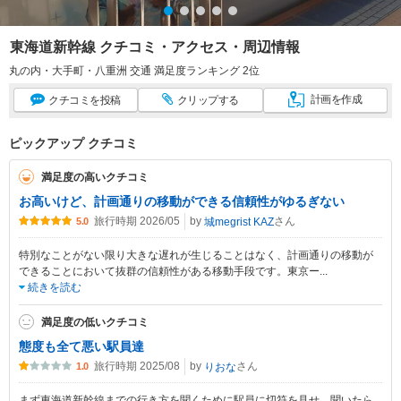
東海道新幹線 クチコミ・アクセス・周辺情報
丸の内・大手町・八重洲 交通 満足度ランキング 2位
計画
を作成
クチコミ
を投稿
クリップ
する
ピックアップ クチコミ
満足度の高いクチコミ
お高いけど、計画通りの移動ができる信頼性がゆるぎない
旅行時期 2026/05
by
さん
城megrist KAZ
5.0
特別なことがない限り大きな遅れが生じることはなく、計画通りの移動が
できることにおいて抜群の信頼性がある移動手段です。東京ー
...
続きを読む
満足度の低いクチコミ
態度も全て悪い駅員達
旅行時期 2025/08
by
さん
りおな
1.0
まず東海道新幹線までの行き方を聞くために駅員に切符を見せ、聞いたら