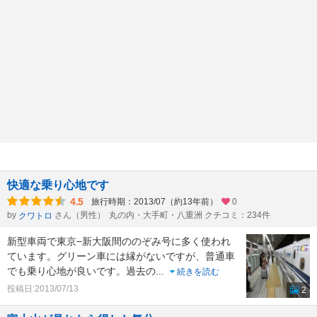
快適な乗り心地です
4.5
旅行時期：2013/07（約13年前）
0
by
さん（男性）
丸の内・大手町・八重洲 クチコミ：234件
クワトロ
新型車両で東京−新大阪間ののぞみ号に多く使われ
ています。グリーン車には縁がないですが、普通車
でも乗り心地が良いです。過去の
...
続きを読む
投稿日:2013/07/13
2