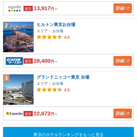
13,917
詳細
最安
円～
ヒルトン東京お台場
2
エリア：
お台場
4.5
28,400
詳細
最安
円～
グランドニッコー東京 台場
3
エリア：
お台場
4.5
22,672
詳細
最安
円～
東京のホテルランキングをもっと見る