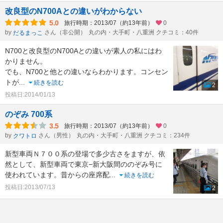
改良型のN700Aとの違いがわからない
5.0
旅行時期：2013/07（約13年前）
0
by
さん（非公開）
丸の内・大手町・八重洲 クチコミ：40件
だるまっこ
N700と改良型のN700Aとの違いが素人の私にはわ
かりません。
でも、N700と他との違いならわかります。コンセン
トが
...
続きを読む
2
投稿日:2014/01/13
のぞみ 700系
3.5
旅行時期：2013/07（約13年前）
0
by
さん（男性）
丸の内・大手町・八重洲 クチコミ：234件
クワトロ
新型車両Ｎ７００系の登場で多少古さをますが、依
然として、新型車両で東京−新大阪間ののぞみ号に
使われています。昔からの座席配
...
続きを読む
投稿日:2013/07/13
2