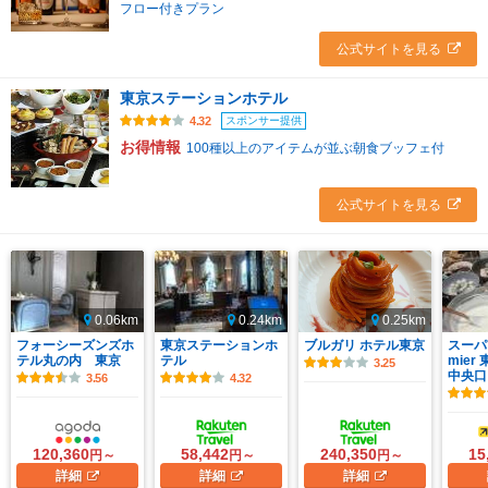
フロー付きプラン
公式サイトを見る
東京ステーションホテル
スポンサー提供
4.32
お得情報
100種以上のアイテムが並ぶ朝食ブッフェ付
公式サイトを見る
0.06km
0.24km
0.25km
フォーシーズンズホ
東京ステーションホ
ブルガリ ホテル東京
スーパ
テル丸の内 東京
テル
mier
3.25
中央口
3.56
4.32
120,360
58,442
240,350
15
円～
円～
円～
詳細
詳細
詳細