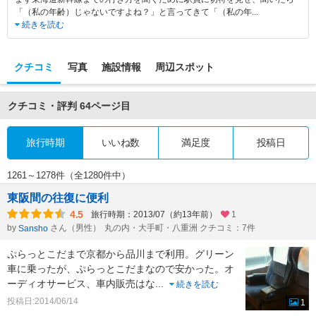
「（私の年齢）じゃないですよね？」と言ってきて「（私の年
...
続きを読む
クチコミ
写真
施設情報
周辺スポット
クチコミ・評判
64ページ目
旅行時期
いいね数
満足度
投稿日
1261～1278件（全1280件中）
東阪間の往復に便利
4.5
旅行時期：2013/07（約13年前）
1
by
さん（男性）
丸の内・大手町・八重洲 クチコミ：7件
Sansho
ぷらっとこだまで京都から品川まで利用。グリーン
車に乗ったが、ぷらっとこだまなので安かった。オ
ーディオサービス、車内販売はな
...
続きを読む
投稿日:2014/06/14
1