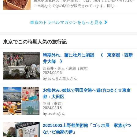
東京駅改札内の「駅弁屋 祭」では、地方でしか食べられない
ご当地ならではの駅弁が販売されています。同じ...
東京のトラベルマガジンをもっと見る
東京でこの時期人気の旅行記
時期外れ、藤に牡丹に初詣 《 東京都・西新
井大師 》
西新井・舎人・綾瀬（東京）
2024/09/06
by
ねんきん老人さん
お盆休み♪姉妹で羽田空港へ遊びにゆく☆東京
都：大田区
羽田（東京）
2024/08/15
by
usakoさん
20251003上野都美術館「ゴッホ展 家族がつ
ないだ画家の夢」