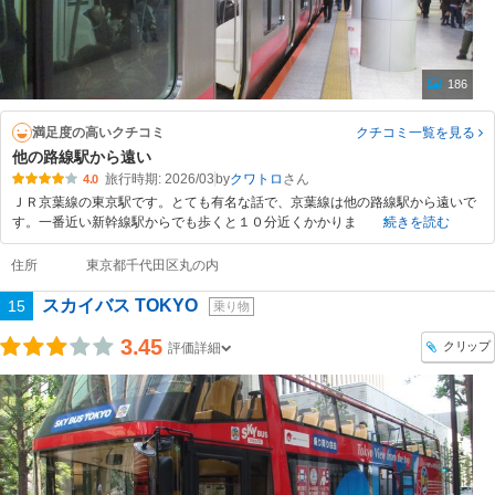
186
満足度の高いクチコミ
クチコミ一覧
を見る
他の路線駅から遠い
旅行時期: 2026/03
by
クワトロ
4.0
ＪＲ京葉線の東京駅です。とても有名な話で、京葉線は他の路線駅から遠いで
す。一番近い新幹線駅からでも歩くと１０分近くかかりま
続きを読む
住所
東京都千代田区丸の内
スカイバス TOKYO
15
乗り物
3.45
クリップ
評価詳細