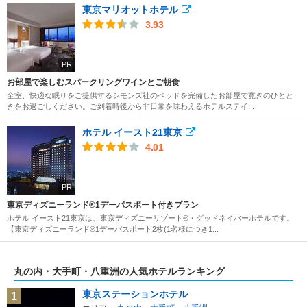
東京マリオットホテル
3.93
PR
お部屋で楽しむスパークリングワインとご朝食
全室、快適な眠りをご提供するシモンズ社のベッドを完備したお部屋で寛ぎのひとと
きをお過ごしください。ご到着時後から非日常を味わえるホテルステイ...
ホテル イースト21東京
4.01
PR
東京ディズニーランド®1デーパスポート付きプラン
ホテル イースト21東京は、東京ディズニーリゾート®・グッドネイバーホテルです。
【東京ディズニーランド®1デーパスポート2枚(1名様につき1...
丸の内・大手町・八重洲の人気ホテルランキング
東京ステーションホテル
1