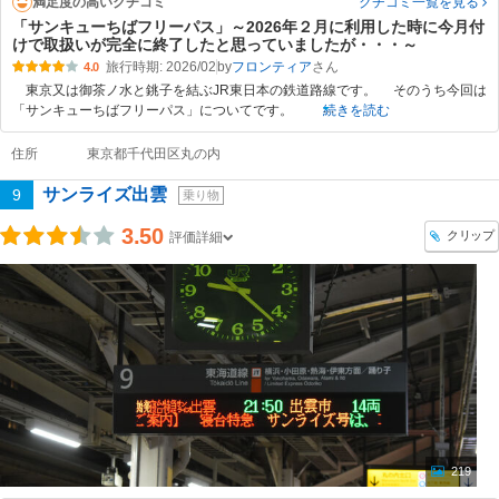
満足度の高いクチコミ
クチコミ一覧
を見る
「サンキューちばフリーパス」～2026年２月に利用した時に今月付
けで取扱いが完全に終了したと思っていましたが・・・～
旅行時期: 2026/02
by
フロンティア
4.0
東京又は御茶ノ水と銚子を結ぶJR東日本の鉄道路線です。 そのうち今回は
「サンキューちばフリーパス」についてです。
続きを読む
住所
東京都千代田区丸の内
サンライズ出雲
9
乗り物
3.50
クリップ
評価詳細
219