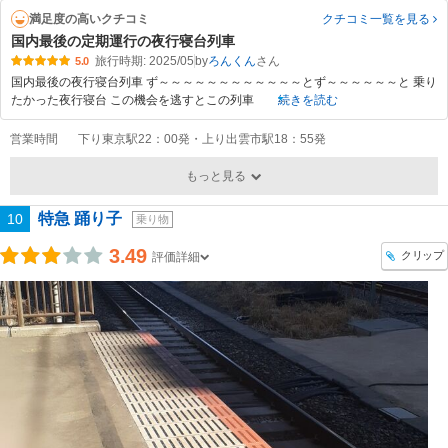
満足度の高いクチコミ
クチコミ一覧
を見る
国内最後の定期運行の夜行寝台列車
旅行時期: 2025/05
by
ろんくん
5.0
国内最後の夜行寝台列車 ず～～～～～～～～～～～～とず～～～～～～と 乗り
たかった夜行寝台 この機会を逃すとこの列車
続きを読む
営業時間
下り東京駅22：00発・上り出雲市駅18：55発
もっと見る
特急 踊り子
10
乗り物
3.49
クリップ
評価詳細