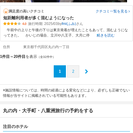
満足度の高いクチコミ
クチコミ一覧
を見る
短距離利用者が多く混むようになった
旅行時期: 2025/03
by
fmi(ふみ)
4.0
午前中の上りと午後の下りは東京発着が増えたこともあって、混むようにな
ってきた。 かいじの場合、立川や八王子、大月に停
続きを読む
住所
東京都千代田区丸の内一丁目
1件目～20件目
を表示
（全32件中）
1
2
※施設情報については、時間の経過による変化などにより、必ずしも正確でない
情報が当サイトに掲載されている可能性もあります。
丸の内・大手町・八重洲旅行の予約をする
注目のホテル