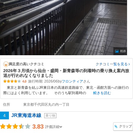
818
満足度の高いクチコミ
クチコミ一覧
を見る
2026年３月頃から仙台・盛岡・新青森等の到着時の乗り換え案内放
送が行われなくなりました
旅行時期: 2026/06
by
フロンティア
4.0
東京と新青森を結ぶJR東日本の高速鉄道路線で、東北・函館方面への旅行の
際にはよく利用しています。 そのうち駅到着時の
続きを読む
住所
東京都千代田区丸の内一丁目
JR東海道本線
4
乗り物
3.83
クリップ
評価詳細