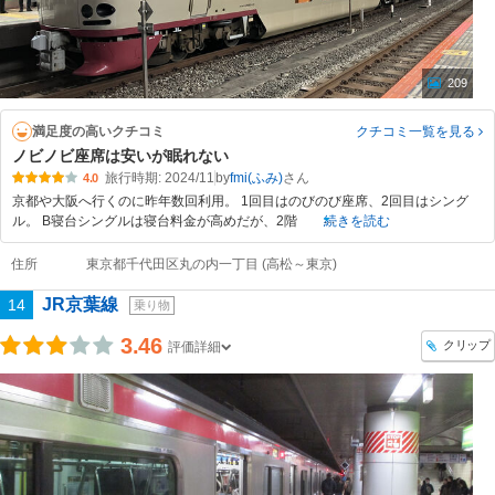
209
満足度の高いクチコミ
クチコミ一覧
を見る
ノビノビ座席は安いが眠れない
旅行時期: 2024/11
by
fmi(ふみ)
4.0
京都や大阪へ行くのに昨年数回利用。 1回目はのびのび座席、2回目はシング
ル。 B寝台シングルは寝台料金が高めだが、2階
続きを読む
住所
東京都千代田区丸の内一丁目 (高松～東京)
JR京葉線
14
乗り物
3.46
クリップ
評価詳細