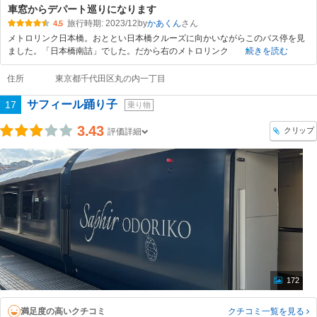
車窓からデパート巡りになります
旅行時期: 2023/12
by
かあくん
4.5
メトロリンク日本橋。おととい日本橋クルーズに向かいながらこのバス停を見
ました。「日本橋南詰」でした。だから右のメトロリンク
続きを読む
住所
東京都千代田区丸の内一丁目
サフィール踊り子
17
乗り物
3.43
クリップ
評価詳細
172
満足度の高いクチコミ
クチコミ一覧
を見る