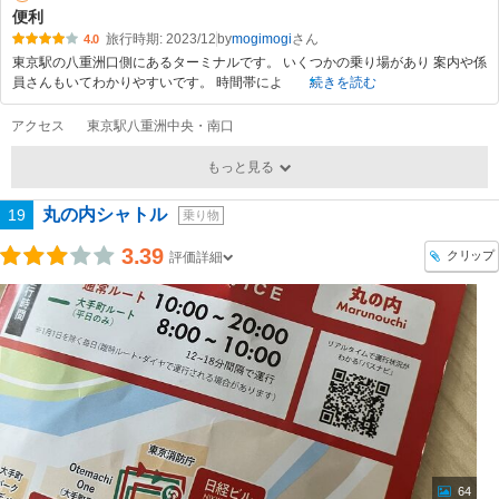
便利
旅行時期: 2023/12
by
mogimogi
4.0
東京駅の八重洲口側にあるターミナルです。 いくつかの乗り場があり 案内や係
員さんもいてわかりやすいです。 時間帯によ
続きを読む
アクセス
東京駅八重洲中央・南口
もっと見る
丸の内シャトル
19
乗り物
3.39
クリップ
評価詳細
64