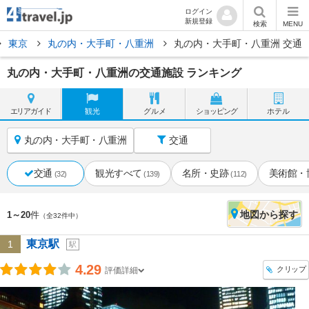
ログイン
新規登録
検索
MENU
東京
丸の内・大手町・八重洲
丸の内・大手町・八重洲 交通
丸の内・大手町・八重洲の交通施設 ランキング
エリア
ガイド
観光
グルメ
ショッピング
ホテル
丸の内・大手町・八重洲
交通
交通
観光すべて
名所・史跡
美術館・
(32)
(139)
(112)
地図
から探す
1～20
件
（全32件中）
東京駅
1
駅
4.29
クリップ
評価詳細