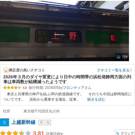
728
満足度の高いクチコミ
クチコミ一覧
を見る
2026年３月のダイヤ変更により日中の時間帯の浜松発静岡方面の列
車は車両数が結構減ったようです
旅行時期: 2026/05
by
フロンティア
4.0
東京と兵庫県の神戸を結ぶJRの鉄道路線です。 そのうち今回は静岡地区に
ついてです。 浜松から乗車する場合、従来、
続きを読む
住所
東京都千代田区丸の内
上越新幹線
5
乗り物
3.81
クリップ
評価詳細