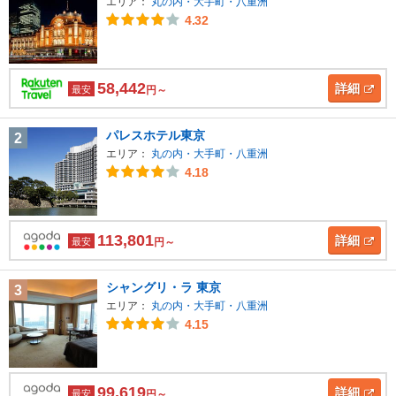
エリア：
丸の内・大手町・八重洲
4.32
58,442
詳細
最安
円～
パレスホテル東京
2
エリア：
丸の内・大手町・八重洲
4.18
113,801
詳細
最安
円～
シャングリ・ラ 東京
3
エリア：
丸の内・大手町・八重洲
4.15
99,619
詳細
最安
円～