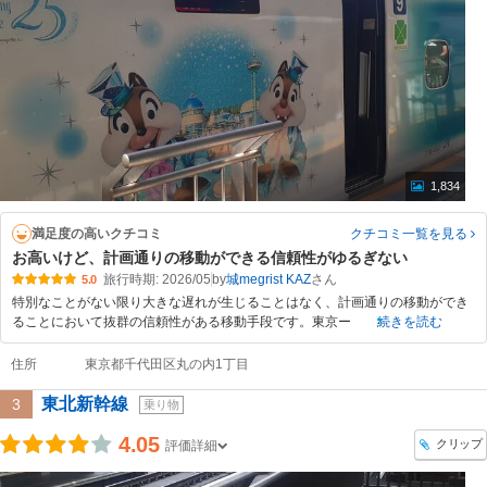
1,834
満足度の高いクチコミ
クチコミ一覧
を見る
お高いけど、計画通りの移動ができる信頼性がゆるぎない
旅行時期: 2026/05
by
城megrist KAZ
5.0
特別なことがない限り大きな遅れが生じることはなく、計画通りの移動ができ
ることにおいて抜群の信頼性がある移動手段です。東京ー
続きを読む
住所
東京都千代田区丸の内1丁目
東北新幹線
3
乗り物
4.05
クリップ
評価詳細