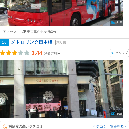
118
アクセス
JR東京駅から徒歩3分
メトロリンク日本橋
16
乗り物
3.44
クリップ
評価詳細
108
満足度の高いクチコミ
クチコミ一覧
を見る