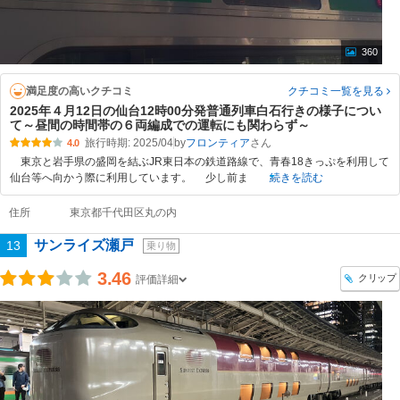
360
満足度の高いクチコミ
クチコミ一覧
を見る
2025年４月12日の仙台12時00分発普通列車白石行きの様子につい
て～昼間の時間帯の６両編成での運転にも関わらず～
旅行時期: 2025/04
by
フロンティア
4.0
東京と岩手県の盛岡を結ぶJR東日本の鉄道路線で、青春18きっぷを利用して
仙台等へ向かう際に利用しています。 少し前ま
続きを読む
住所
東京都千代田区丸の内
サンライズ瀬戸
13
乗り物
3.46
クリップ
評価詳細