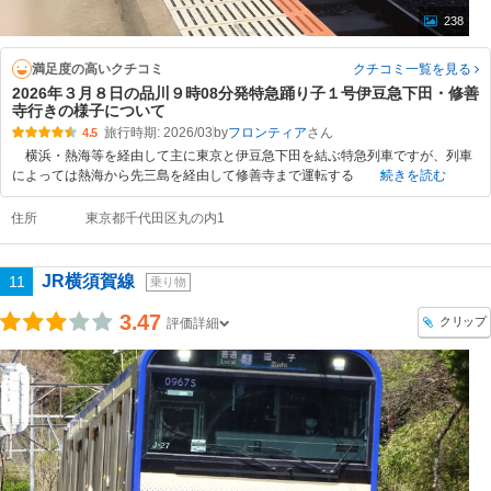
238
満足度の高いクチコミ
クチコミ一覧
を見る
2026年３月８日の品川９時08分発特急踊り子１号伊豆急下田・修善
寺行きの様子について
旅行時期: 2026/03
by
フロンティア
4.5
横浜・熱海等を経由して主に東京と伊豆急下田を結ぶ特急列車ですが、列車
によっては熱海から先三島を経由して修善寺まで運転する
続きを読む
住所
東京都千代田区丸の内1
JR横須賀線
11
乗り物
3.47
クリップ
評価詳細