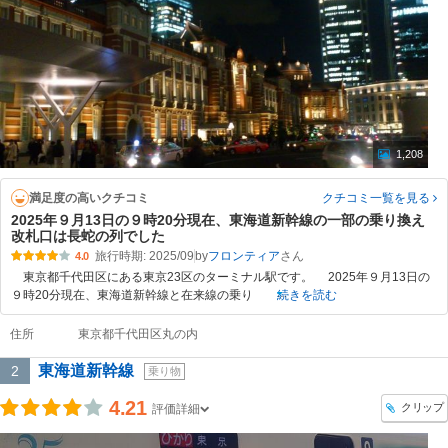
1,208
満足度の高いクチコミ
クチコミ一覧
を見る
2025年９月13日の９時20分現在、東海道新幹線の一部の乗り換え
改札口は長蛇の列でした
旅行時期: 2025/09
by
フロンティア
4.0
東京都千代田区にある東京23区のターミナル駅です。 2025年９月13日の
９時20分現在、東海道新幹線と在来線の乗り
続きを読む
住所
東京都千代田区丸の内
東海道新幹線
2
乗り物
4.21
クリップ
評価詳細