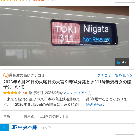
458
満足度の高いクチコミ
クチコミ一覧
を見る
2026年６月29日の火曜日の大宮９時34分発とき311号新潟行きの様
子について
旅行時期: 2026/06
by
フロンティア
4.0
東京と新潟を結ぶJR東日本の高速鉄道路線で、時折利用することがありま
す。 2026年６月29日の火曜日に大宮９時34
続きを読む
住所
東京都千代田区丸の内1丁目
JR中央本線
6
乗り物