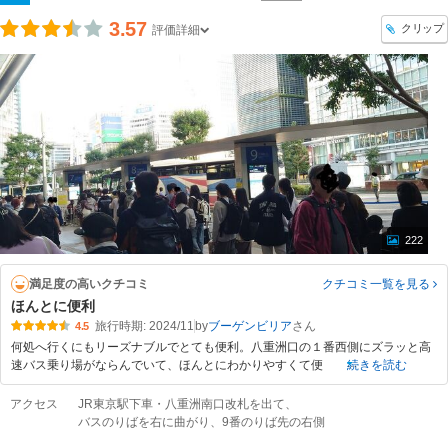
3.57
クリップ
評価詳細
222
満足度の高いクチコミ
クチコミ一覧
を見る
ほんとに便利
旅行時期: 2024/11
by
ブーゲンビリア
4.5
何処へ行くにもリーズナブルでとても便利。八重洲口の１番西側にズラッと高
速バス乗り場がならんでいて、ほんとにわかりやすくて便
続きを読む
アクセス
JR東京駅下車・八重洲南口改札を出て、
バスのりばを右に曲がり、9番のりば先の右側