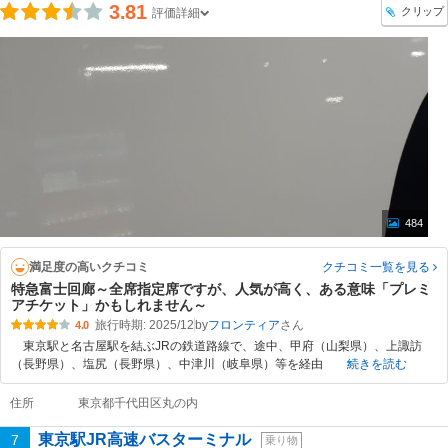
3.81
クリップ
評価詳細
484
満足度の高いクチコミ
クチコミ一覧
を見る
特急富士回廊～全席指定席ですが、人気が高く、ある意味「プレミ
アチケット」かもしれません～
旅行時期: 2025/12
by
フロンティア
4.0
東京駅と名古屋駅を結ぶJRの鉄道路線で、途中、甲府（山梨県）、上諏訪
（長野県）、塩尻（長野県）、中津川（岐阜県）等を経由
続きを読む
住所
東京都千代田区丸の内
東京駅JR高速バスターミナル
7
乗り物