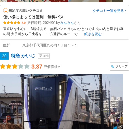
満足度の高いクチコミ
クチコミ一覧
を見る
使い様によっては便利 無料バス
旅行時期: 2024/01
by
みんみん
5.0
東京駅を中心に 3路線ある 無料バスのうちのひとつです 丸の内と皇居お堀
の間 大手町から日比谷を 一方通行のルートで
続きを読む
住所
東京都千代田区丸の内１丁目５－１
特急 かいじ
20
乗り物
3.37
クリップ
評価詳細
85