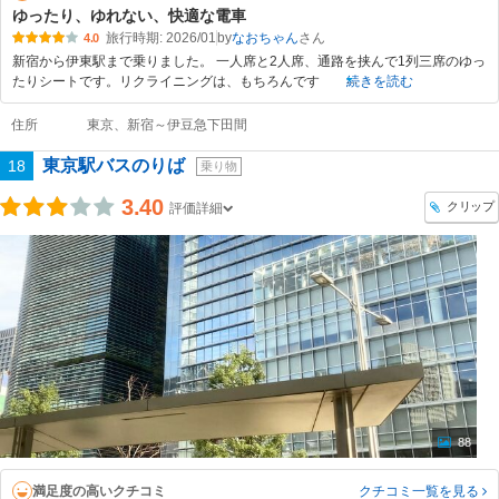
ゆったり、ゆれない、快適な電車
旅行時期: 2026/01
by
なおちゃん
4.0
新宿から伊東駅まで乗りました。 一人席と2人席、通路を挟んで1列三席のゆっ
たりシートです。リクライニングは、もちろんです
続きを読む
住所
東京、新宿～伊豆急下田間
東京駅バスのりば
18
乗り物
3.40
クリップ
評価詳細
88
満足度の高いクチコミ
クチコミ一覧
を見る