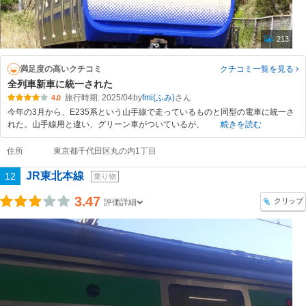
213
満足度の高いクチコミ
クチコミ一覧
を見る
全列車新車に統一された
旅行時期: 2025/04
by
fmi(ふみ)
4.0
今年の3月から、E235系という山手線で走っているものと同型の電車に統一さ
れた。山手線用と違い、グリーン車がついているが、
続きを読む
住所
東京都千代田区丸の内1丁目
JR東北本線
12
乗り物
3.47
クリップ
評価詳細