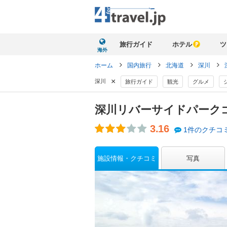
旅行ガイド
ホテル
ツ
海外
ホーム
国内旅行
北海道
深川
×
深川
旅行ガイド
観光
グルメ
深川リバーサイドパーク
3.16
1件のクチコ
施設情報・クチコミ
写真