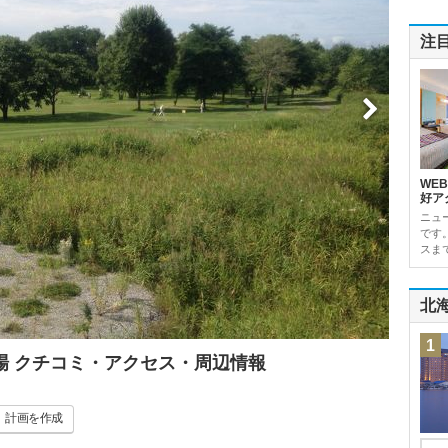
注
WE
好ア
ニュ
です
スま
北
1
場 クチコミ・アクセス・周辺情報
計画
を作成