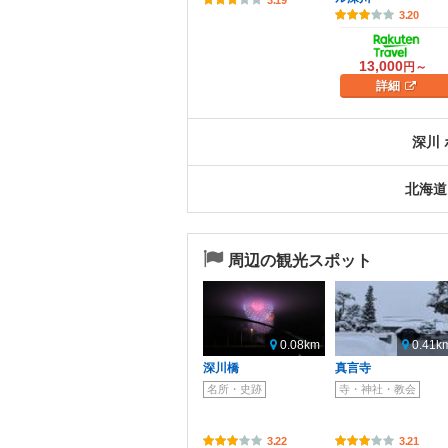
3.20
13,000
円～
詳細
深川
北海道
周辺の観光スポット
0.08km
0.41k
深川橋
真言寺
名所・史跡
寺・神社・教会
3.22
3.21