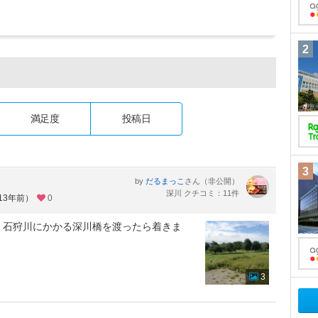
2
満足度
投稿日
3
by
さん（非公開）
だるまっこ
深川 クチコミ：11件
13年前）
0
、石狩川にかかる深川橋を渡ったら着きま
3