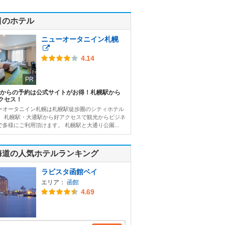
目のホテル
ニューオータニイン札幌
4.14
PR
Bからの予約は公式サイトがお得！札幌駅から
クセス！
ーオータニイン札幌は札幌駅徒歩圏のシティホテル
。 札幌駅・大通駅から好アクセスで観光からビジネ
で多様にご利用頂けます。 札幌駅と大通り公園...
海道の人気ホテルランキング
ラビスタ函館ベイ
エリア：
函館
4.69