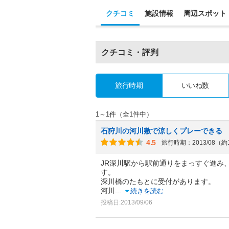
クチコミ
施設情報
周辺スポット
クチコミ・評判
旅行時期
いいね数
1～1件（全1件中）
石狩川の河川敷で涼しくプレーできる
4.5
旅行時期：2013/08（約
JR深川駅から駅前通りをまっすぐ進み
す。
深川橋のたもとに受付があります。
河川
...
続きを読む
投稿日:2013/09/06