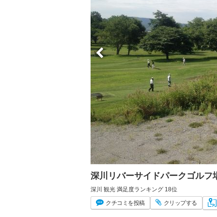
深川リバーサイドパークゴルフ
深川 観光 満足度ランキング 18位
クチコミ
を投稿
クリップ
する