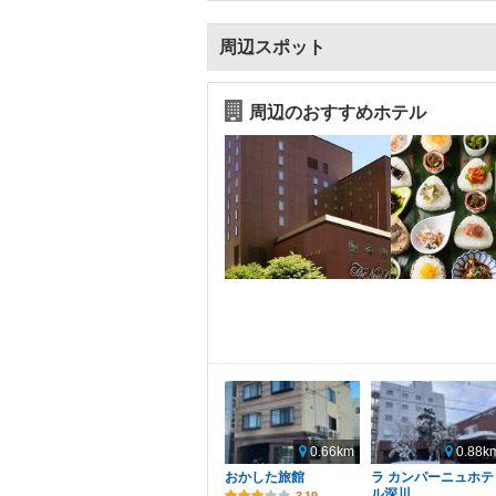
周辺スポット
周辺のおすすめホテル
0.66km
0.88k
おかした旅館
ラ カンパーニュホテ
ル深川
3.19