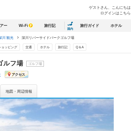
ゲストさん、
こんにちは
ログインはこちら
アー
Wi-Fi
旅行記
旅行ガイド
ホテル
国内
深川 観光
深川リバーサイドパークゴルフ場
ショッピング
交通
ホテル
旅行記
Q＆A
ゴルフ場
ゴルフ場
ミ
アクセス
地図・周辺情報