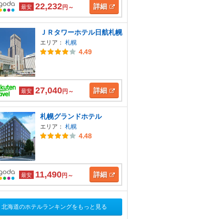
22,232
詳細
最安
円～
ＪＲタワーホテル日航札幌
エリア：
札幌
4.49
27,040
詳細
最安
円～
札幌グランドホテル
エリア：
札幌
4.48
11,490
詳細
最安
円～
北海道のホテルランキングをもっと見る