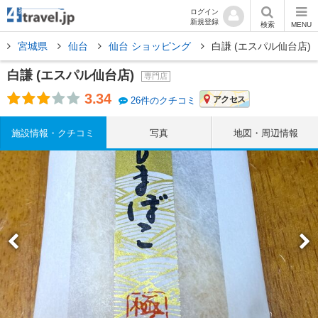
ログイン
新規登録
検索
MENU
宮城県
仙台
仙台 ショッピング
白謙 (エスパル仙台店)
白謙 (エスパル仙台店)
専門店
3.34
アクセス
26件のクチコミ
施設情報・クチコミ
写真
地図・周辺情報