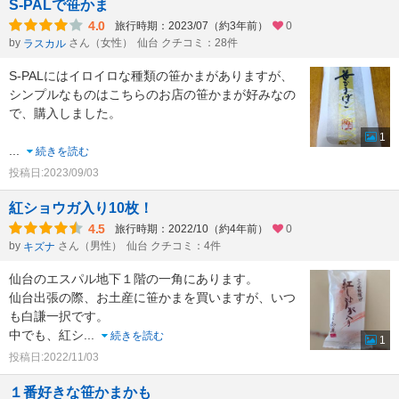
S-PALで笹かま
4.0
旅行時期：2023/07（約3年前）
0
by
さん（女性）
仙台 クチコミ：28件
ラスカル
S-PALにはイロイロな種類の笹かまがありますが、
シンプルなものはこちらのお店の笹かまが好みなの
で、購入しました。
1
...
続きを読む
投稿日:2023/09/03
紅ショウガ入り10枚！
4.5
旅行時期：2022/10（約4年前）
0
by
さん（男性）
仙台 クチコミ：4件
キズナ
仙台のエスパル地下１階の一角にあります。
仙台出張の際、お土産に笹かまを買いますが、いつ
も白謙一択です。
中でも、紅シ
...
続きを読む
1
投稿日:2022/11/03
１番好きな笹かまかも