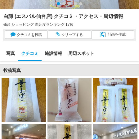
白謙 (エスパル仙台店) クチコミ・アクセス・周辺情報
仙台 ショッピング 満足度ランキング 17位
計画
を作成
クチコミ
を投稿
クリップ
する
写真
クチコミ
施設情報
周辺スポット
投稿写真