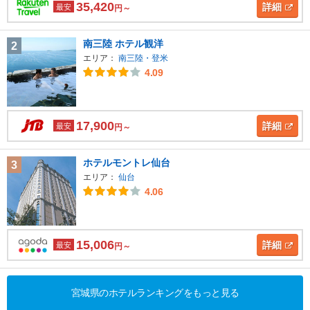
35,420
詳細
最安
円～
南三陸 ホテル観洋
2
エリア：
南三陸・登米
4.09
17,900
詳細
最安
円～
ホテルモントレ仙台
3
エリア：
仙台
4.06
15,006
詳細
最安
円～
宮城県のホテルランキングをもっと見る