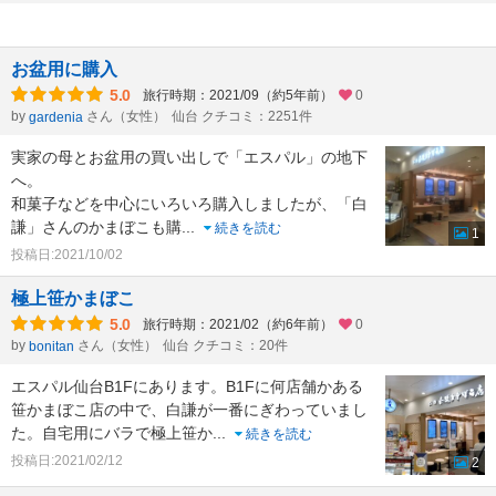
お盆用に購入
5.0
旅行時期：2021/09（約5年前）
0
by
さん（女性）
仙台 クチコミ：2251件
gardenia
実家の母とお盆用の買い出しで「エスパル」の地下
へ。
和菓子などを中心にいろいろ購入しましたが、「白
謙」さんのかまぼこも購
...
続きを読む
1
投稿日:2021/10/02
極上笹かまぼこ
5.0
旅行時期：2021/02（約6年前）
0
by
さん（女性）
仙台 クチコミ：20件
bonitan
エスパル仙台B1Fにあります。B1Fに何店舗かある
笹かまぼこ店の中で、白謙が一番にぎわっていまし
た。自宅用にバラで極上笹か
...
続きを読む
投稿日:2021/02/12
2