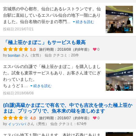
宮城県の中心都市、仙台にあるレストランです。仙
台駅に直結しているエスパル仙台の地下一階にあり
ました。仙台名物の笹かまの専門
...
続きを読む
投稿日:2019/07/21
1
「極上笹かまぼこ」もサービスも最高
5.0
旅行時期：2018/08（約8年前）
0
by
さん（女性）
仙台 クチコミ：20件
bonitan
エスパルの白謙で「極上笹かまぼこ」を購入しまし
た。試食も麦茶サービスもあり、お客さん達でにぎ
わっていました。
ちょうど１
...
続きを読む
2
投稿日:2018/08/08
(白謙)高級かまぼこで有名で、中でも吉次を使った極上笹か
まは、プリっプリで、魚本来の味を楽しめます
4.0
旅行時期：2018/07（約8年前）
0
by
さん（男性）
仙台 クチコミ：674件
イッツパパ
エスパル地下１階にあります。本社は石巻にありま