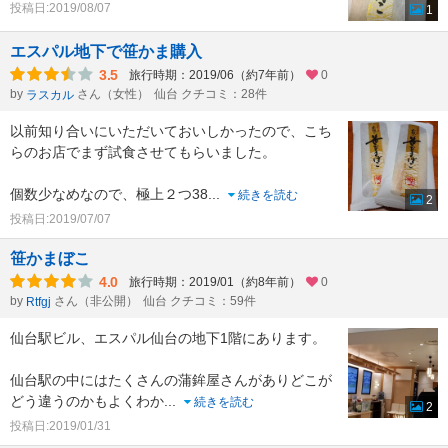
投稿日:2019/08/07
1
エスパル地下で笹かま購入
3.5
旅行時期：2019/06（約7年前）
0
by
さん（女性）
仙台 クチコミ：28件
ラスカル
以前知り合いにいただいておいしかったので、こち
らのお店でまず試食させてもらいました。
個数少なめなので、極上２つ38
...
続きを読む
2
投稿日:2019/07/07
笹かまぼこ
4.0
旅行時期：2019/01（約8年前）
0
by
さん（非公開）
仙台 クチコミ：59件
Rtfgj
仙台駅ビル、エスパル仙台の地下1階にあります。
仙台駅の中にはたくさんの蒲鉾屋さんがありどこが
どう違うのかもよくわか
...
続きを読む
2
投稿日:2019/01/31