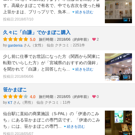
す。高級かまぼこで有名で、中でも吉次を使った極
上笹かまは、プリっプリで、魚本
...
続きを読む
投稿日:2018/07/10
1
久々に「白謙」でかまぼこ購入
5.0
旅行時期：2018/06（約8年前）
2
by
さん（女性）
仙台 クチコミ：2251件
gardenia
少し前に仕事でお世話になった方（関西から関東に
転勤でいらした方）が「宮城県のおすすめの蒲鉾」
を聞かれて「白謙」と回答したら
...
続きを読む
投稿日:2018/06/06
1
笹かまぼこ
4.0
旅行時期：2018/05（約8年前）
0
by
さん（男性）
仙台 クチコミ：11件
KT
仙台駅に直結の商業施設（S-PAL）の「伊達のこみ
ち」にある笹かまぼこの専門店です。「伊達のこみ
ち」には、笹かまぼこの専門
...
続きを読む
投稿日:2018/05/07
1