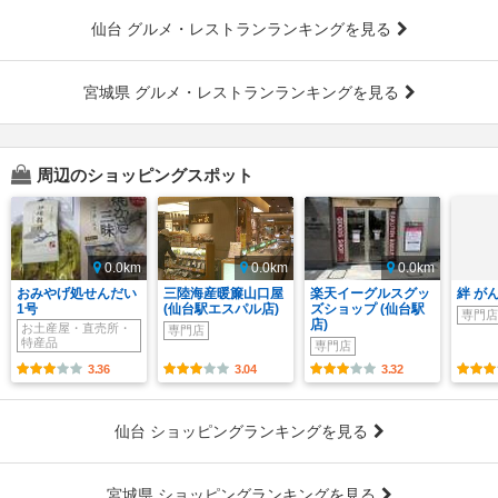
仙台 グルメ・レストランランキングを見る
宮城県 グルメ・レストランランキングを見る
周辺のショッピングスポット
0.0km
0.0km
0.0km
おみやげ処せんだい
三陸海産暖簾山口屋
楽天イーグルスグッ
絆 が
1号
(仙台駅エスパル店)
ズショップ (仙台駅
専門店
店)
お土産屋・直売所・
専門店
特産品
専門店
3.36
3.04
3.32
仙台 ショッピングランキングを見る
宮城県 ショッピングランキングを見る