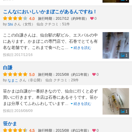
こんなにおいしいかまぼこがあるんですね！
4.0
旅行時期：2017/12（約9年前）
0
by
さん（女性）
仙台 クチコミ：51件
Shi
ここの白謙さんは、仙台駅の駅ビル、エスパルの中
にあります。かまぼこの専門店で、石巻でとても有
名な老舗です。これまで食べたこ
...
続きを読む
投稿日:2017/12/16
1
白謙
5.0
旅行時期：2015/08（約11年前）
0
by
さん（非公開）
仙台 クチコミ：29件
なまこ
笹かまは白謙が一番好きなので、仙台に行くと必ず
買いに行きます。本店は石巻にあるそうです。笹か
まは分厚くてふわふわしています
...
続きを読む
投稿日:2016/08/09
1
笹かま
4.5
旅行時期：2015/08（約11年前）
0