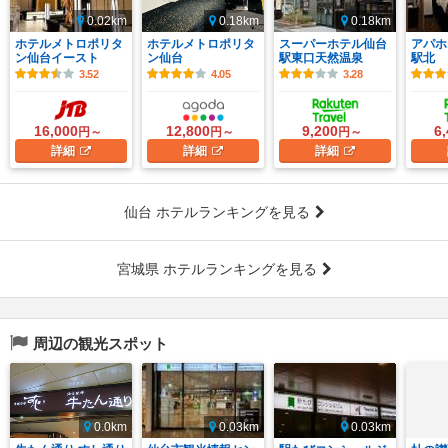
0.02km
0.18km
0.18km
ホテルメトロポリタ
ホテルメトロポリタ
スーパーホテル仙台
アパホ
ン仙台イースト
ン仙台
駅東口天然温泉
駅北
3.52
4.05
3.28
16,000
12,800
9,200
6
円～
円～
円～
詳細
詳細
詳細
仙台 ホテルランキングを見る
宮城県 ホテルランキングを見る
周辺の観光スポット
0.0km
0.03km
0.03km