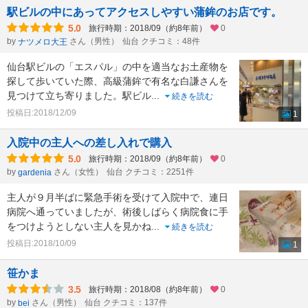
駅ビルの中にあってアクセスしやすい蒲鉾のお店です。
5.0
旅行時期：2018/09（約8年前）
0
by
さん（男性）
仙台 クチコミ：48件
ナツメロ大王
仙台駅ビルの「エスパル」の中を適当なお土産物を
探して歩いていた際、高級蒲鉾で有名な白謙さんを
見つけて立ち寄りました。駅ビル
...
続きを読む
投稿日:2018/12/09
1
入院中の主人への差し入れで購入
5.0
旅行時期：2018/09（約8年前）
0
by
さん（女性）
仙台 クチコミ：2251件
gardenia
主人が９月半ばに緊急手術を受けて入院中で、連日
病院へ通っていましたが、術後しばらく病院食に手
をつけようとしない主人を見かね
...
続きを読む
投稿日:2018/10/09
1
笹かま
3.5
旅行時期：2018/08（約8年前）
0
by
さん（男性）
仙台 クチコミ：137件
bei