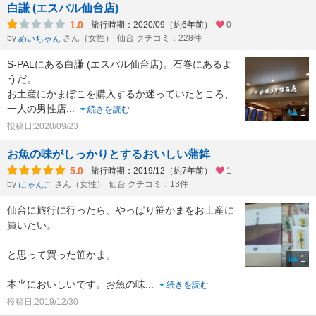
白謙 (エスパル仙台店)
1.0
旅行時期：2020/09（約6年前）
0
by
さん（女性）
仙台 クチコミ：228件
めいちゃん
S-PALにある白謙 (エスパル仙台店)。石巻にあるよ
うだ。
お土産にかまぼこを購入するか迷っていたところ、
一人の男性店
...
続きを読む
1
投稿日:2020/09/23
お魚の味がしっかりとするおいしい蒲鉾
5.0
旅行時期：2019/12（約7年前）
1
by
さん（女性）
仙台 クチコミ：13件
にゃんこ
仙台に旅行に行ったら、やっぱり笹かまをお土産に
買いたい。
と思って買った笹かま。
1
本当においしいです。お魚の味
...
続きを読む
投稿日:2019/12/30