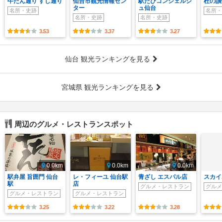
牛たん通り すし通り
仙台市観光情報セン
駅たびコンシェルジ
杜の讃
ター
ュ仙台
名所・史跡
名所・
名所・史跡
名所・史跡
3.53
3.37
3.27
仙台 観光ランキングを見る
宮城県 観光ランキングを見る
周辺のグルメ・レストランスポット
0.0km
0.0km
0.0km
駅弁屋 旨囲門 仙台
レ・フィーユ 仙台駅
青ざし エスパル店
スカイ
駅
店
グルメ・レストラン
グルメ
グルメ・レストラン
グルメ・レストラン
3.25
3.22
3.28