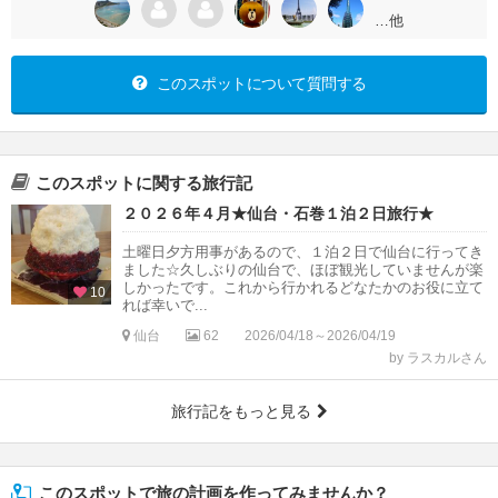
…他
このスポットについて質問する
このスポットに関する旅行記
２０２６年４月★仙台・石巻１泊２日旅行★
土曜日夕方用事があるので、１泊２日で仙台に行ってき
ました☆久しぶりの仙台で、ほぼ観光していませんが楽
しかったです。これから行かれるどなたかのお役に立て
10
れば幸いで...
仙台
62
2026/04/18～2026/04/19
by ラスカルさん
旅行記をもっと見る
このスポットで旅の計画を作ってみませんか？