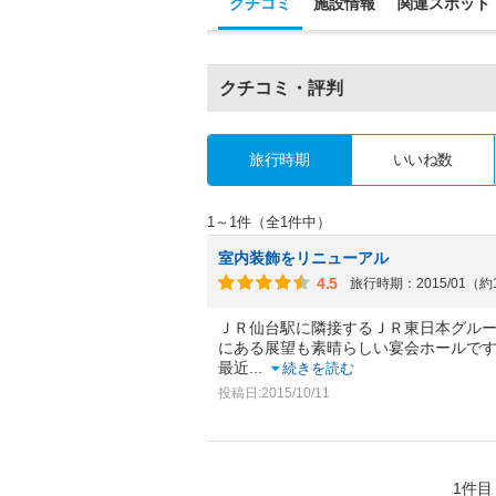
クチコミ
施設情報
関連スポット
クチコミ・評判
旅行時期
いいね数
1～1件（全1件中）
室内装飾をリニューアル
4.5
旅行時期：2015/01（約
ＪＲ仙台駅に隣接するＪＲ東日本グルー
にある展望も素晴らしい宴会ホールで
最近
...
続きを読む
投稿日:2015/10/11
1件目