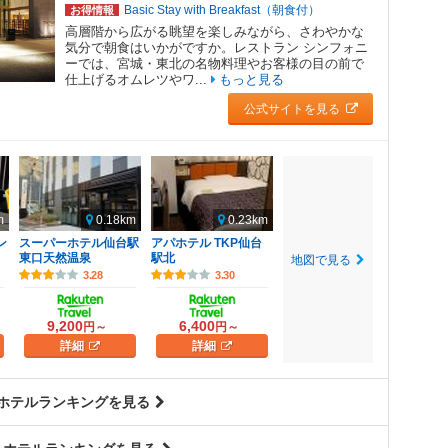
Basic Stay with Breakfast（朝食付）
お得情報
高層階から広がる眺望を楽しみながら、さわやかな
気分で朝食はいかがですか。レストラン シンフォニ
ーでは、宮城・東北の名物料理やお客様の目の前で
仕上げるオムレツやワ...
もっと見る
公式サイトを見る
m
0.18km
0.23km
ン
スーパーホテル仙台駅
アパホテル TKP仙台
東口天然温泉
駅北
地図で見る
3.28
3.30
9,200
6,400
円～
円～
詳細
詳細
 ホテルランキングを見る