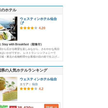
目のホテル
ウェスティンホテル仙台
4.20
PR
c Stay with Breakfast（朝食付）
階から広がる眺望を楽しみながら、さわやかな気分
食はいかがですか。 レストラン シンフォニーで
宮城・東北の名物料理やお客様の目の前で仕上げ...
城県の人気ホテルランキング
ウェスティンホテル仙台
エリア：
仙台
4.2
35,420
詳細
最安