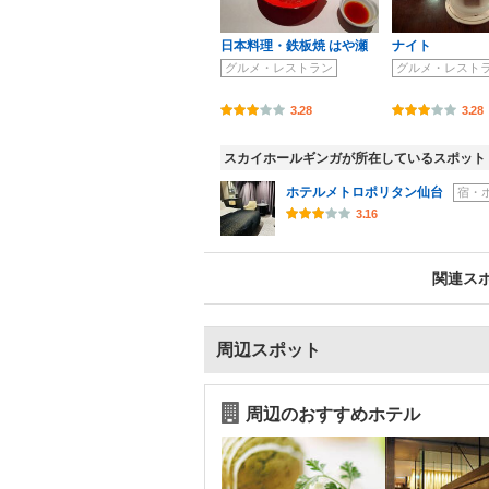
日本料理・鉄板焼 はや瀬
ナイト
グルメ・レストラン
グルメ・レスト
3.28
3.28
スカイホールギンガが所在しているスポット
ホテルメトロポリタン仙台
宿・
3.16
関連ス
周辺スポット
周辺のおすすめホテル