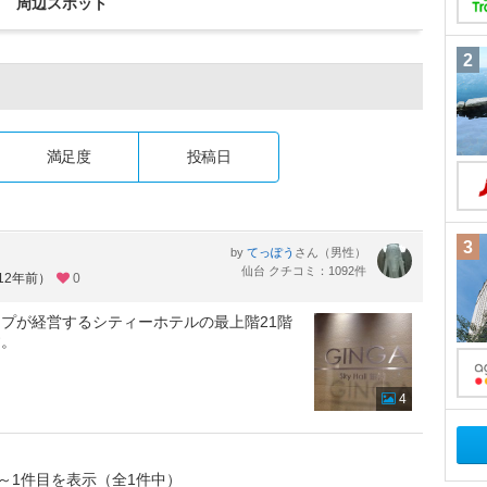
周辺スポット
2
満足度
投稿日
3
by
さん（男性）
てっぽう
仙台 クチコミ：1092件
12年前）
0
プが経営するシティーホテルの最上階21階
す。
4
～1件目を表示（全1件中）