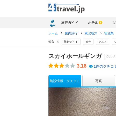
旅行ガイド
ホテル
ツ
海外
ホーム
国内旅行
東北地方
宮城県
×
仙台
旅行ガイド
観光
グルメ
スカイホールギンガ
グルメ
3.16
1件のクチコ
施設情報・クチコミ
写真