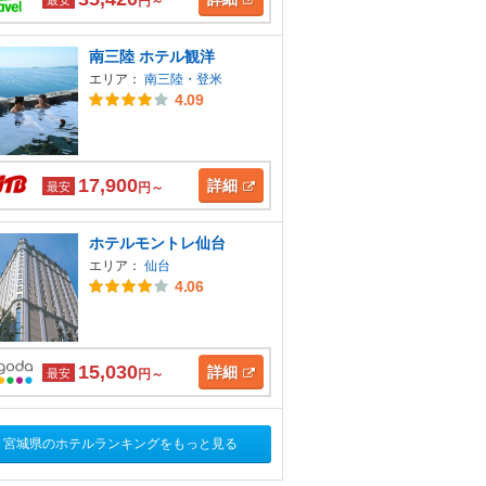
円～
南三陸 ホテル観洋
エリア：
南三陸・登米
4.09
17,900
詳細
最安
円～
ホテルモントレ仙台
エリア：
仙台
4.06
15,030
詳細
最安
円～
宮城県のホテルランキングをもっと見る