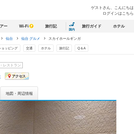
ゲストさん、
こんにちは
ログインはこちら
アー
Wi-Fi
旅行記
旅行ガイド
ホテル
国内
仙台
仙台 グルメ
スカイホールギンガ
ショッピング
交通
ホテル
旅行記
Q＆A
・レストラン
ミ
アクセス
地図・周辺情報