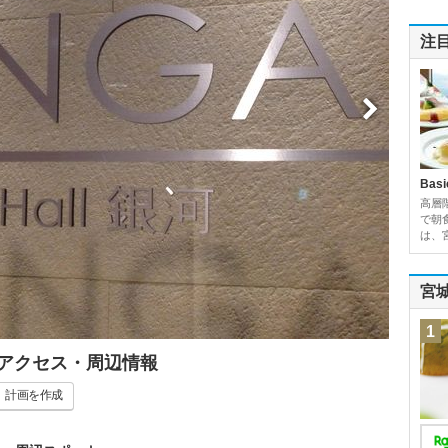
注
Basi
高層
で朝
は、
宮
1
・アクセス・周辺情報
計画
を作成