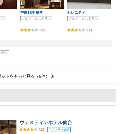
中国料理 桃李
セレニティ
ラン
グルメ・レストラン
グルメ・レストラン
3.26
3.22
ホテル
ポットをもっと見る
（6件）
ウェスティンホテル仙台
スポンサー提供
4.20