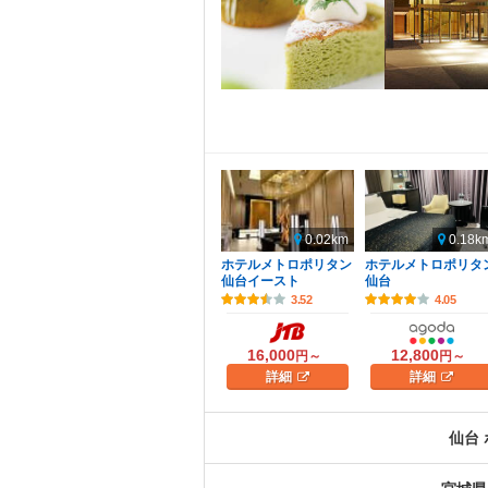
0.02km
0.18k
ホテルメトロポリタン
ホテルメトロポリタ
仙台イースト
仙台
3.52
4.05
16,000
12,800
円～
円～
詳細
詳細
仙台