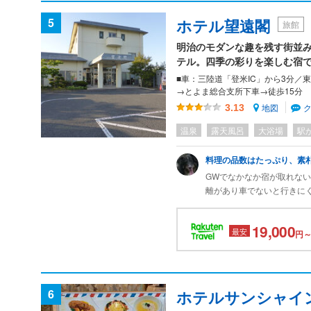
う。
5
ホテル望遠閣
旅館
無料の朝食は品数も多く満
明治のモダンな趣を残す街並
テル。四季の彩りを楽しむ宿
■車：三陸道「登米IC」から3分／東
→とよま総合支所下車→徒歩15分
地図
3.13
温泉
露天風呂
大浴場
駅
料理の品数はたっぷり、素
GWでなかなか宿が取れな
離があり車でないと行きに
建物なども残っており、観
4人だったので和室を選択
19,000
最安
料金であるにもかかわらず
円～
した。リーズナブルな宿だ
6
ホテルサンシャイ