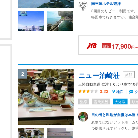
南三陸ホテル観洋
2回目のリピート利用です。
毎回車で行きますが、仙台
す。
景色が素晴らしい露天風呂
できて、ココロ癒されます
美味しいお料理は海鮮づく
17,900
最安
円～
でボリューム満点。広々と
ゆったりとした贅沢な時間
2
ニュー泊崎荘
旅館
三陸自動車道 歌津ＩＣより車で10分
地図
3.23
温泉
露天風呂
大浴場
駅
日の出と料理が自慢は本当
豪華ではないアットホーム
つ提供されてビックリ。別
ただきました。感染症対策