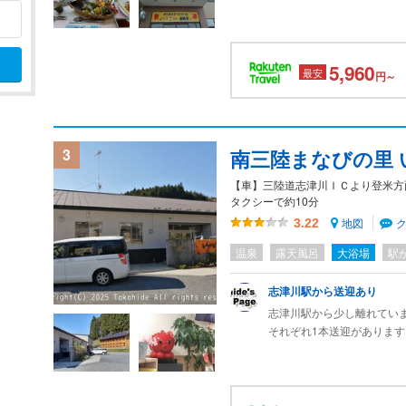
起きして、太平洋からの日
5,960
最安
円～
3
南三陸まなびの里 
【車】三陸道志津川ＩＣより登米方
タクシーで約10分
地図
3.22
温泉
露天風呂
大浴場
駅
志津川駅から送迎あり
志津川駅から少し離れてい
それぞれ1本送迎があります
ＢＲＴと接続している運行
う。
送迎を利用できない場合に