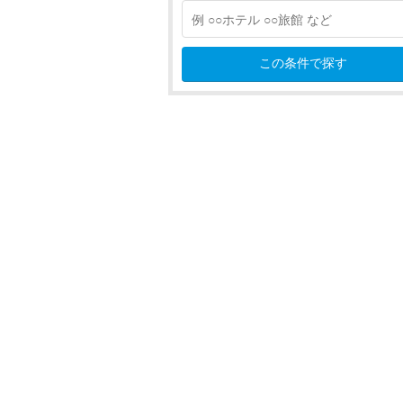
気仙沼
南三陸・登米
この条件で探す
鬼首・鳴子・古川
白石・宮城蔵王・岩沼
秋田
山形
福島
関東
甲信越
北陸
東海
近畿