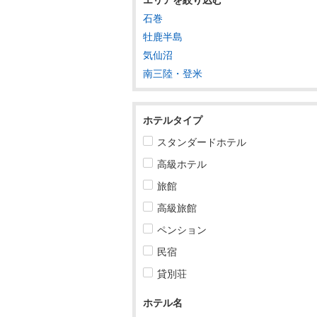
石巻
東北
牡鹿半島
気仙沼
青森
南三陸・登米
岩手
宮城
ホテルタイプ
宮城すべて
スタンダードホテル
高級ホテル
仙台
旅館
松島・多賀城
高級旅館
石巻・気仙沼・牡鹿半島
ペンション
石巻・気仙沼・牡鹿半島すべて
民宿
貸別荘
石巻
牡鹿半島
ホテル名