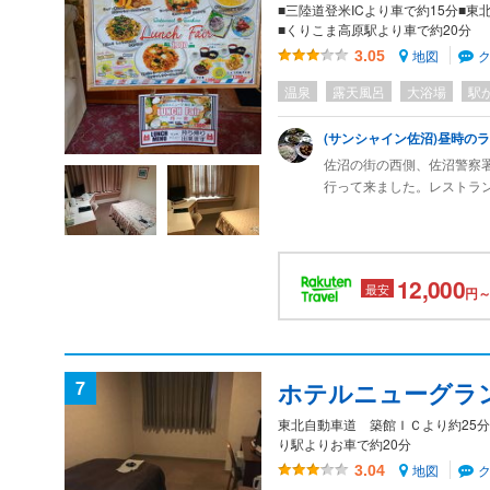
■三陸道登米ICより車で約15分■東
■くりこま高原駅より車で約20分
地図
3.05
温泉
露天風呂
大浴場
駅
(サンシャイン佐沼)昼時の
佐沼の街の西側、佐沼警察
行って来ました。レストラ
で12席でした。ランチフェ
バーグ定食系が1300円を
ースのオムライス1000円
したが、味は普通でした。
12,000
最安
円～
てきて、女性にはうれしい
7
ホテルニューグラ
東北自動車道 築館ＩＣより約25分
り駅よりお車で約20分
地図
3.04