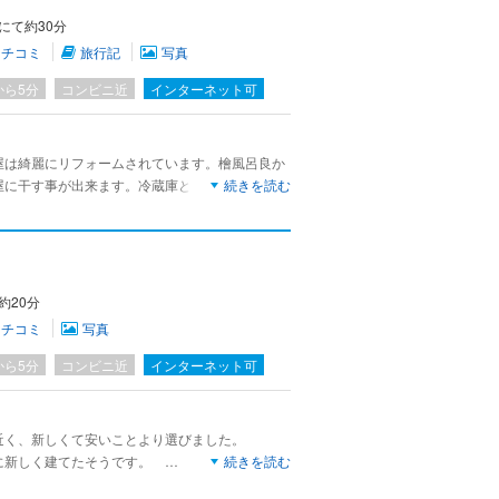
にて約30分
クチコミ
旅行記
写真
から5分
コンビニ近
インターネット可
屋は綺麗にリフォームされています。檜風呂良か
屋に干す事が出来ます。冷蔵庫とテレビがありま
続きを読む
ん。タオルと歯ブラシは持参要です。ご飯は家庭
ります。店主さんの人柄が素晴らしいので、また
約20分
クチコミ
写真
から5分
コンビニ近
インターネット可
近く、新しくて安いことより選びました。
に新しく建てたそうです。
続きを読む
がしました(^-^) トイレや洗面所は共同。部屋