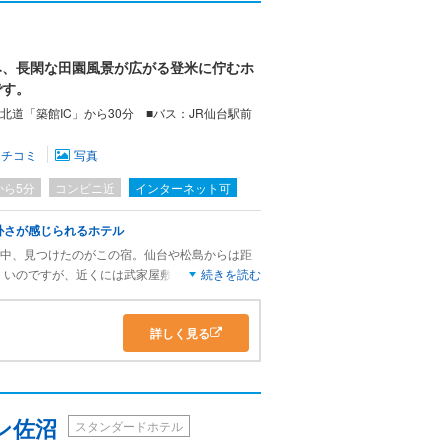
足でした。
み、長閑な田園風景が広がる登米に佇むホ
です。
北道「築館IC」から30分 ■バス：JR仙台駅前
クチコミ
写真
から5分
コンビニ近
インターネット可
朴さが感じられるホテル
い中、見つけたのがこの宿。仙台や松島からは距
くいのですが、近くには武家屋敷跡や明治時代の
続きを読む
光も楽しめる場所です。
。食事は夕食のみお願いしたのですが、お手頃な
詳しく見る
品数が多く、お魚、お肉、麺類と次々にでてきま
と思います。
ン佐沼
スタンダードホテル