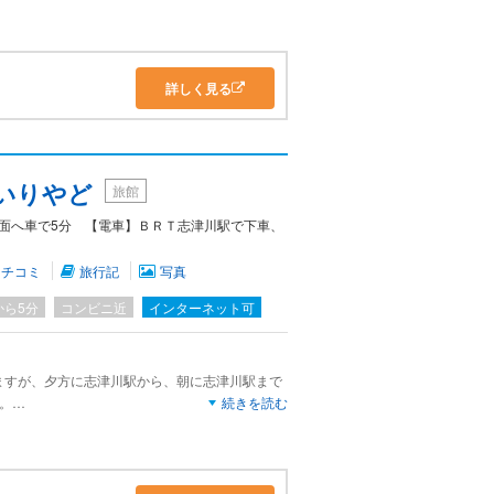
の出も拝むことができました。
詳しく見る
いりやど
旅館
面へ車で5分 【電車】ＢＲＴ志津川駅で下車、
クチコミ
旅行記
写真
から5分
コンビニ近
インターネット可
ますが、夕方に志津川駅から、朝に志津川駅まで
。
続きを読む
なので、時間を合わせられれば問題ないでしょ
は歩くと1時間くらいかかります。