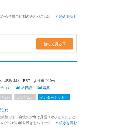
駅から事前予約制の送迎バスも出ているそうで
続きを読む
、部屋からも美しい海と海猫の群れを見ることが
。
しで、鮑が絶品です。朝食は相変わらず種類豊富
詳しく見る
見やすい朝食会場です。
を過ごせました。
。JR歌津駅（BRT）より車で10分
クチコミ
旅行記
写真
から5分
コンビニ近
インターネット可
でした
な旅館です。自慢の夕食は舟盛りがひとりにひと
注のアワビの踊り焼きもバター焼きで美味しくい
続きを読む
で大浴場もグループ単位で貸切利用。頑張って早