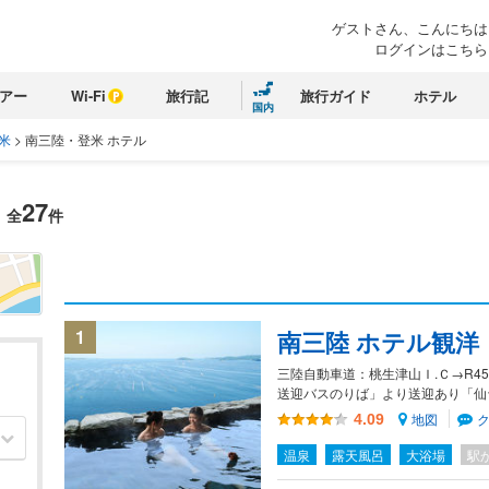
ゲストさん、こんにちは
ログインはこちら
アー
Wi-Fi
旅行記
旅行ガイド
ホテル
国内
米
>
南三陸・登米 ホテル
27
全
件
1
南三陸 ホテル観洋
三陸自動車道：桃生津山Ｉ.Ｃ→R45
送迎バスのりば」より送迎あり「仙
地図
4.09
温泉
露天風呂
大浴場
駅