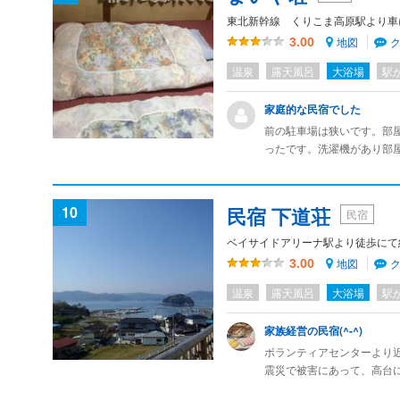
東北新幹線 くりこま高原駅より車
地図
3.00
温泉
露天風呂
大浴場
駅
家庭的な民宿でした
前の駐車場は狭いです。部
ったです。洗濯機があり部
すがネット環境はありませ
的ですごいボリュームがあ
利用したいです。
10
民宿 下道荘
民宿
ベイサイドアリーナ駅より徒歩にて
地図
3.00
温泉
露天風呂
大浴場
駅
家族経営の民宿(^-^)
ボランティアセンターより
震災で被害にあって、高台
新築でキレイ、木のいい匂い