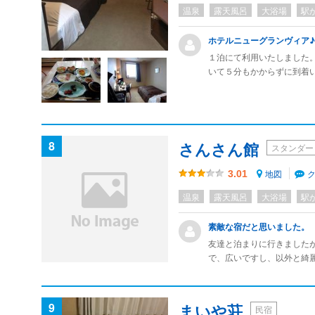
温泉
露天風呂
大浴場
駅
ホテルニューグランヴィア♪
１泊にて利用いたしました
いて５分もかからずに到着
シンプルな作りとなってお
題ないと思います。
8
さんさん館
スタンダー
地図
3.01
温泉
露天風呂
大浴場
駅
素敵な宿だと思いました。
友達と泊まりに行きました
で、広いですし、以外と綺
ったですし、値段もリーズ
す。
9
まいや荘
民宿