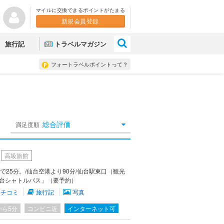
マイルに交換できるポイントがたまる
新規会員登録
×
旅行記
トラベルマガジン
フォートラベルポイントって？
総合評価
満足度順
高級旅館
で25分。/仙台空港より90分/仙台駅東口（観光
台シャトルバス」（要予約）
クチコミ
旅行記
写真
から5分
コンビニ近
インターネット可