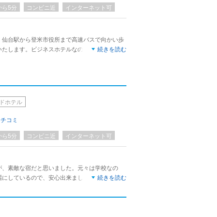
から5分
コンビニ近
インターネット可
。仙台駅から登米市役所まで高速バスで向かい歩
いたします。ビジネスホテルなので部屋はとても
続きを読む
ります。年季を感じますが、お値段を考えれば問
ドホテル
クチコミ
から5分
コンビニ近
インターネット可
が、素敵な宿だと思いました。元々は学校なの
麗にしているので、安心出来ました。対応が良か
続きを読む
ナブルなのでオススメです。又行きたくなりま