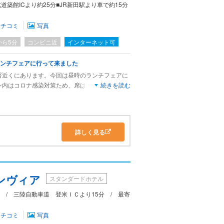
北道築館ICより約25分■JR新田駅より車で約15分
クチコミ
写真
から5分
コンビニ近
インターネット可
ランチフェアに行って来ました
署近くにあります。今回は昼時のランチフェアに
ン内はコロナ感染対策ため、席は間空けての利用
続きを読む
アでは、パスタやオムライス系が1000円、ハン
取り揃えていました。今回いただいたのは、特製ソ
でした。卵は残念ながらフワトロではありませんで
デザートには、果物とホットチョコのセットが出
詳しく見る
ランチだと思います。
ンヴィア
スタンダードホテル
 / 三陸自動車道 登米ＩＣより15分 / 最寄
クチコミ
写真