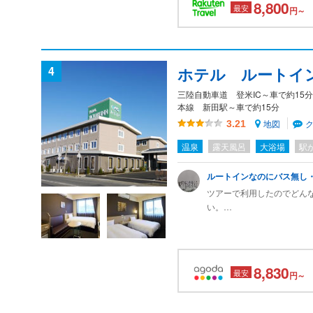
8,800
最安
円～
4
ホテル ルートイ
三陸自動車道 登米IC～車で約15分
本線 新田駅～車で約15分
地図
3.21
温泉
露天風呂
大浴場
駅
ルートインなのにバス無し
ツアーで利用したのでどん
い。
まさかのバスタブもシャワ
イベント終わって夜遅くの
中。
8,830
最安
円～
脱衣所も洗い場も空きがな
立地は最寄駅から10キロ