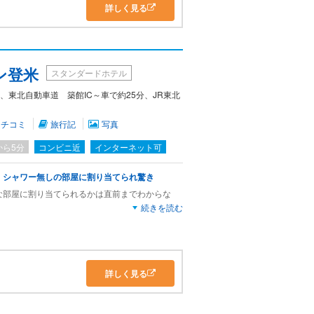
詳しく見る
ン登米
スタンダードホテル
、東北自動車道 築館IC～車で約25分、JR東北
クチコミ
旅行記
写真
から5分
コンビニ近
インターネット可
・シャワー無しの部屋に割り当てられ驚き
な部屋に割り当てられるかは直前までわからな
続きを読む
ーも無いシングルで、えっ～！
到着、ツアーバス2台分の客が狭い大浴場に集
詳しく見る
く最悪でしたが、お湯は意外と気持ち良かった。
もあるらしいので個人で電車の時は利用しないと思