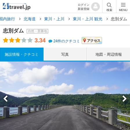
ログイン
新規登録
検索
MENU
国内旅行
北海道
東川・上川
東川・上川 観光
忠別ダム
忠別ダム
自然・景勝地
3.34
アクセス
24件のクチコミ
施設情報・クチコミ
写真
地図・周辺情報