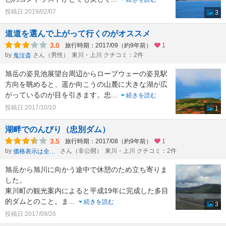
投稿日:2019/02/07
3
道道を選んで上がって行くのがオススメ
3.0
旅行時期：2017/09（約9年前）
1
by
さん（男性）
東川・上川 クチコミ：2件
鬼泣斎
旭岳の姿見池展望台周辺からロープウェーの姿見駅
方向を眺めると、遥か向こうの山麓に大きな湖が広
がっているのが目を引きます。忠
...
続きを読む
投稿日:2017/10/10
1
湖畔でのんびり（忠別ダム）
3.5
旅行時期：2017/08（約9年前）
1
by
さん（非公開）
東川・上川 クチコミ：2件
価格表示は全て税込
旭岳から旭川に向かう途中で休憩のため立ち寄りま
した。
東川町の観光案内によると平成19年に完成した多目
的ダムとのこと。ま
...
続きを読む
3
投稿日:2017/09/26