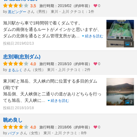
3.5
旅行時期：2019/02（約8年前）
0
by
さん（男性）
東川・上川 クチコミ：1件
黒ピングー
旭川駅から車で1時間弱で着くダムです。
ダムの南側を通るルートがメインかと思いますが、
ダムの北側を通るとダム管理支所があ
...
続きを読む
投稿日:2019/02/13
1
忠別湖(忠別ダム)
4.0
旅行時期：2018/10（約8年前）
0
by
さん（女性）
東川・上川 クチコミ：2件
まるふく
東川町と旭岳、天人峡の間に位置する多目的ダム
(湖)です
旭岳側、天人峡側と二通りの道がありどちらを行っ
ても旭岳、天人峡に
...
続きを読む
2
投稿日:2018/10/18
眺め良し
4.0
旅行時期：2018/06（約8年前）
0
by
さん（女性）
東川・上川 クチコミ：8件
パプァ