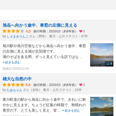
旭岳へ向かう途中、車窓の左側に見える
4.0
旅行時期：2020/10（約6年前）
0
by
さん（男性）
東川・上川 クチコミ：47件
しそまきりんご
旭川駅や旭川空港などから旭岳へ向かう途中、車窓
の左側に見える湖が忠別湖です。
湖のそばを走る間、ずっと見えている訳ではな
...
続きを読む
9
投稿日:2020/11/19
雄大な自然の中
5.0
旅行時期：2020/10（約6年前）
0
by
さん（女性）
東川・上川 クチコミ：12件
たあちゃん
東川町道の駅から旭岳に向かう途中で、きれいに鮮
やかに見えます。ちょうど紅葉の時期で、秋晴れの
青空の下、とても美しく見え、皆
...
続きを読む