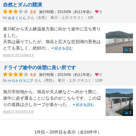
自然とダムの競演
3.0
旅行時期：2015/09（約11年前）
0
by
さん（女性）
東川・上川 クチコミ：1件
みきくりん
東川町から天人峡温泉方面に向かう途中に立ち寄り
ました。
天気は曇りでしたが、旭岳と広大な忠別湖の景色は
とても美しく、絶好の
...
続きを読む
1
投稿日:2015/09/13
ドライブ途中の休憩に良い所です
4.0
旅行時期：2015/06（約11年前）
0
by
さん（男性）
東川・上川 クチコミ：13件
ケロケロマニア
旭川市街地から、旭岳や天人峡などへ向かう際に、
途中に必ず通ることになるのがこちらです。この辺
りの道路は少しカーブが多かった
...
続きを読む
投稿日:2016/01/03
2
1件目～20件目を表示（全24件中）