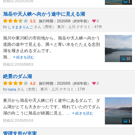
投稿日:2020/10/26
1
旭岳や天人峡へ向かう途中に見える湖
3.5
旅行時期：2020/08（約6年前）
0
by
さん（男性）
東川・上川 クチコミ：47件
しそまきりんご
旭川や東川町の市街地から、旭岳や天人峡へ向かう
道路の途中で見える、満々と青い水をたたえる忠別
湖を堰き止めるダムです。
旭
...
続きを読む
10
投稿日:2020/08/03
絶景のダム湖
4.0
旅行時期：2020/05（約6年前）
0
by
さん（女性）
東川・上川 クチコミ：17件
nana
東川から旭岳や天人峡に行く途中にあるダムで、ダ
ム湖がとても大きかったです。晴れていたのでダム
湖の向こうに旭岳が綺麗に見え、
...
続きを読む
投稿日:2020/05/16
1
管理支所が充実