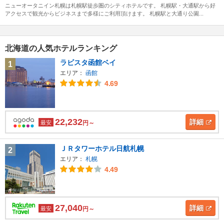
ニューオータニイン札幌は札幌駅徒歩圏のシティホテルです。 札幌駅・大通駅から好
アクセスで観光からビジネスまで多様にご利用頂けます。 札幌駅と大通り公園...
北海道の人気ホテルランキング
ラビスタ函館ベイ
1
エリア：
函館
4.69
22,232
詳細
最安
円～
ＪＲタワーホテル日航札幌
2
エリア：
札幌
4.49
27,040
詳細
最安
円～