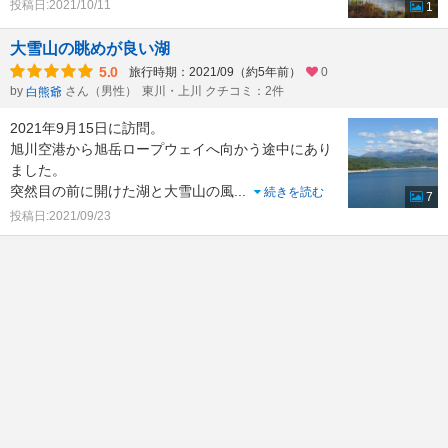
投稿日:2021/10/11
1
大雪山の眺めが良い湖
5.0
旅行時期：2021/09（約5年前）
0
by
さん（男性）
東川・上川 クチコミ：2件
白熊爺
2021年9月15日に訪問。
旭川空港から旭岳ロープウェイへ向かう途中にあり
ました。
突然目の前に開けた湖と大雪山の風
...
続きを読む
7
投稿日:2021/09/23