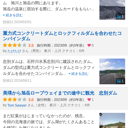
ム 旭川と旭岳の間にあります。
旭岳の温泉に宿泊する際に、ダムカードをもらい
...
続きを読む
1
投稿日:2024/02/01
重力式コンクリートダムとロックフィルダムを合わせたコ
ンバインダム
3.5
旅行時期：2023/09（約3年前）
0
by
さん（男性）
東川・上川 クチコミ：6件
たびたび
忠別ダムは、石狩川水系忠別川に建設されたダム。
ダムの型式は重力式コンクリートダムとロックフィ
ルダムを合わせたコンバインダム
...
続きを読む
投稿日:2024/06/11
1
美瑛から旭岳ロープウェイまでの途中に観光 忠別ダム
3.0
旅行時期：2023/09（約3年前）
1
by
さん（女性）
東川・上川 クチコミ：4件
Tom Sawyer
まだ紅葉がはじまっていなかったのが、残念。
今回の北海道の旅では、ダム湖がたくさんあること
を確認した旅になりました。