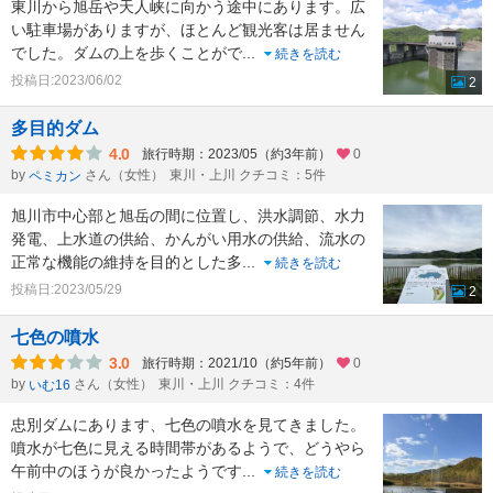
東川から旭岳や天人峡に向かう途中にあります。広
い駐車場がありますが、ほとんど観光客は居ません
でした。ダムの上を歩くことがで
...
続きを読む
投稿日:2023/06/02
2
多目的ダム
4.0
旅行時期：2023/05（約3年前）
0
by
さん（女性）
東川・上川 クチコミ：5件
ペミカン
旭川市中心部と旭岳の間に位置し、洪水調節、水力
発電、上水道の供給、かんがい用水の供給、流水の
正常な機能の維持を目的とした多
...
続きを読む
投稿日:2023/05/29
2
七色の噴水
3.0
旅行時期：2021/10（約5年前）
0
by
さん（女性）
東川・上川 クチコミ：4件
いむ16
忠別ダムにあります、七色の噴水を見てきました。
噴水が七色に見える時間帯があるようで、どうやら
午前中のほうが良かったようです
...
続きを読む