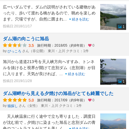
広ーいダムです。ダムの説明がされている建物があ
ったり、歩いて渡れる橋があるので、眺めを楽しめ
ます。穴場ですが、自然に囲まれ
...
続きを読む
投稿日:2018/11/17
1
ダム湖の向こうに旭岳
3.5
旅行時期：2018/05（約8年前）
0
by
さん（非公開）
東川・上川 クチコミ：1件
ぴっころ
旭川から道道213号を天人峡方向へすすみ、トンネ
ルを抜けると視界が開けて忠別ダム（忠別湖）が目
に入ります。天気が良ければ、
...
続きを読む
投稿日:2019/11/28
1
ダム湖畔から見える夕焼けの旭岳がとても綺麗でした
5.0
旅行時期：2017/09（約9年前）
0
by
さん（女性）
東川・上川 クチコミ：1件
猫探し
天人峡温泉に行く途中で立ち寄りました．調度日
が沈む前で，夕焼けに染まった旭岳と忠別ダムの青
色のコントラストがとても美しく
...
続きを読む