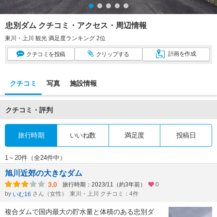
忠別ダム クチコミ・アクセス・周辺情報
東川・上川 観光 満足度ランキング 2位
計画
を作成
クチコミ
を投稿
クリップ
する
クチコミ
写真
施設情報
クチコミ・評判
旅行時期
いいね数
満足度
投稿日
1～20件（全24件中）
旭川近郊の大きなダム
3.0
旅行時期：2023/11（約3年前）
0
by
さん（女性）
東川・上川 クチコミ：4件
いむ16
複合ダムで国内最大の貯水量と体積のある忠別ダ