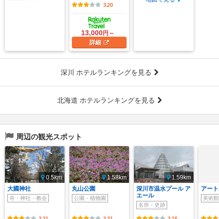
3.20
13,000
円～
詳細
深川 ホテルランキングを見る
北海道 ホテルランキングを見る
周辺の観光スポット
0.5km
1.58km
1.59km
大國神社
丸山公園
深川市温水プール ア
アート
エール
寺・神社・教会
公園・植物園
美術館
名所・史跡
3.21
3.31
3.16