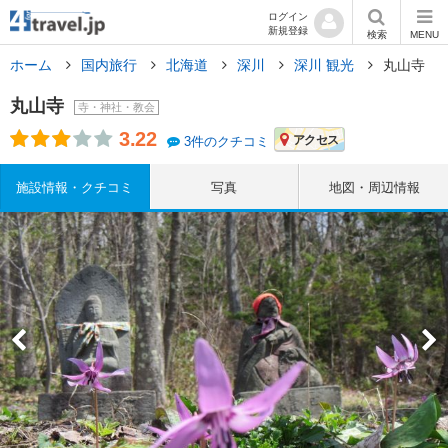
ログイン
新規登録
検索
MENU
ホーム
国内旅行
北海道
深川
深川 観光
丸山寺
丸山寺
寺・神社・教会
3.22
アクセス
3件のクチコミ
施設情報・クチコミ
写真
地図・周辺情報