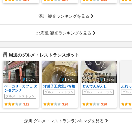
深川 観光ランキングを見る
北海道 観光ランキングを見る
周辺のグルメ・レストランスポット
1.69km
1.76km
1.79km
ベーカリーカフェ タ
洋菓子工房北いち輪
どんでんがえし
ふれっ
ンタアンナ
グルメ・レストラン
グルメ・レストラン
グルメ
グルメ・レストラン
3.12
3.20
3.20
深川 グルメ・レストランランキングを見る