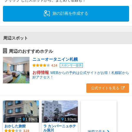
クリップ したスポットから、まとめて登録も！
旅の計画を作成する
周辺スポット
周辺のおすすめホテル
ニューオータニイン札幌
スポンサー提供
4.14
お得情報
WEBからの予約は公式サイトがお得！札幌駅から
好アクセス！
公式サイトを見る
1.69km
1.92km
おかした旅館
ラ カンパーニュホテ
ル深川
3.19
地図で見る