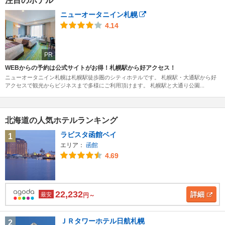
注目のホテル
ニューオータニイン札幌
4.14
PR
WEBからの予約は公式サイトがお得！札幌駅から好アクセス！
ニューオータニイン札幌は札幌駅徒歩圏のシティホテルです。 札幌駅・大通駅から好
アクセスで観光からビジネスまで多様にご利用頂けます。 札幌駅と大通り公園...
北海道の人気ホテルランキング
ラビスタ函館ベイ
1
エリア：
函館
4.69
22,232
詳細
最安
円～
ＪＲタワーホテル日航札幌
2