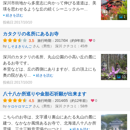
深川市街地から多度志に向かって伸びる道道は、美
瑛を思わせるような丘の続くシーニックルー
...
続きを読む
1
投稿日:2017/10/10
カタクリの名所にあるお寺
3.5
旅行時期：2017/04（約9年前）
0
by
さん（男性）
深川 クチコミ：45件
しそまきりんご
深川のカタクリの名所、丸山公園の小高い丘の麓に
あるお寺です。
本堂などは、丘の西側にありますが、丘の頂上にも
奥の院があり
...
続きを読む
10
投稿日:2017/10/20
八十八か所巡りや金胎石祈願が出来ます
4.5
旅行時期：2014/05（約12年前）
0
by
さん（男性）
深川 クチコミ：58件
ケロケロマニア
こちらのお寺は、文字通り裏山にあたる丸山の麓に
建つ、なかなか風情あるお寺で、北海道八十八か所
霊場、三十三観音霊場の一つとし
...
続きを読む