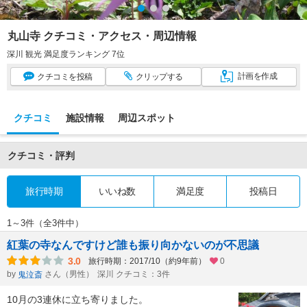
丸山寺 クチコミ・アクセス・周辺情報
深川 観光 満足度ランキング 7位
計画
を作成
クチコミ
を投稿
クリップ
する
クチコミ
施設情報
周辺スポット
クチコミ・評判
旅行時期
いいね数
満足度
投稿日
1～3件（全3件中）
紅葉の寺なんですけど誰も振り向かないのが不思議
3.0
旅行時期：2017/10（約9年前）
0
by
さん（男性）
深川 クチコミ：3件
鬼泣斎
10月の3連休に立ち寄りました。