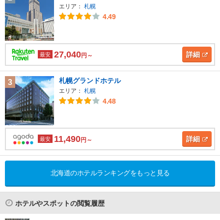
エリア：
札幌
4.49
27,040
詳細
最安
円～
札幌グランドホテル
3
エリア：
札幌
4.48
11,490
詳細
最安
円～
北海道のホテルランキングをもっと見る
ホテルやスポットの閲覧履歴