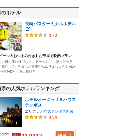
目のホテル
長崎バスターミナルホテル
3.73
PR
ビール＆おつまみ付き】お部屋で晩酌プラン
も１日お疲れ様でした。 ビール片手にほっと一息。
を癒やして、明日もお仕事がんばりましょう！ ■□■
特典■□■ ［下記商品を...
崎県の人気ホテルランキング
ホテルオークラＪＲハウス
テンボス
エリア：
ハウステンボス周辺
4.34
11,944
詳細
最安