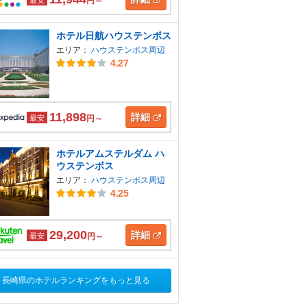
円～
ホテル日航ハウステンボス
エリア：
ハウステンボス周辺
4.27
11,898
詳細
最安
円～
ホテルアムステルダム ハ
ウステンボス
エリア：
ハウステンボス周辺
4.25
29,200
詳細
最安
円～
長崎県のホテルランキングをもっと見る