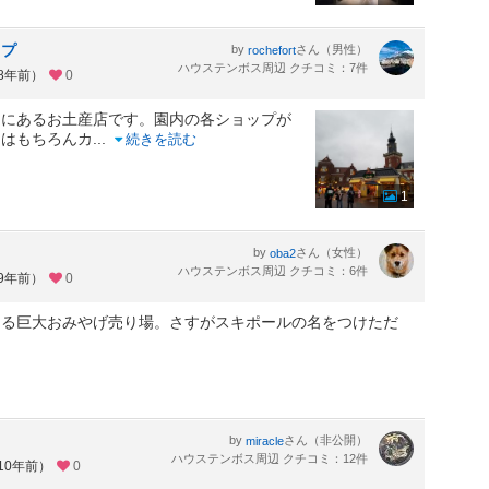
ップ
by
さん（男性）
rochefort
ハウステンボス周辺 クチコミ：7件
約8年前）
0
口にあるお土産店です。園内の各ショップが
スはもちろんカ
...
続きを読む
1
by
さん（女性）
oba2
ハウステンボス周辺 クチコミ：6件
約9年前）
0
ある巨大おみやげ売り場。さすがスキポールの名をつけただ
by
さん（非公開）
miracle
ハウステンボス周辺 クチコミ：12件
10年前）
0