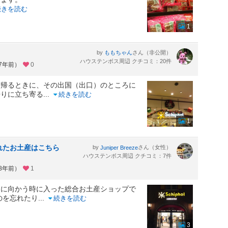
続きを読む
1
by
さん（非公開）
ももちゃん
ハウステンボス周辺 クチコミ：20件
約7年前）
0
て帰るときに、その出国（出口）のところに
帰りに立ち寄る
...
続きを読む
1
れたお土産はこちら
by
さん（女性）
Juniper Breeze
ハウステンボス周辺 クチコミ：7件
約8年前）
1
口に向かう時に入った総合お土産ショップで
のを忘れたり
...
続きを読む
3