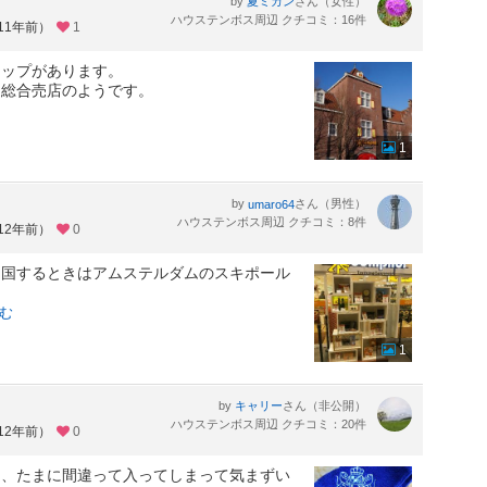
by
さん（女性）
夏ミカン
ハウステンボス周辺 クチコミ：16件
11年前）
1
ョップがあります。
、総合売店のようです。
1
by
さん（男性）
umaro64
ハウステンボス周辺 クチコミ：8件
12年前）
0
出国するときはアムステルダムのスキポール
む
1
by
さん（非公開）
キャリー
ハウステンボス周辺 クチコミ：20件
12年前）
0
く、たまに間違って入ってしまって気まずい