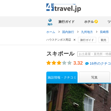
旅行ガイド
ホテル
ツ
海外
ホーム
国内旅行
九州地方
長崎県
×
ハウステンボス周辺
旅行ガイド
観光
スキポール
お土産屋・直売所・特
3.32
16件のクチ
施設情報・クチコミ
写真