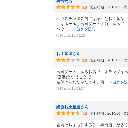
総合売店
5.0
旅行時期：2015/03（約
ハウステンボス内には様々なお土産シ
スキポールは出国ゲート手前にあって
ハウス
...
続きを読む
投稿日:2015/03/19
お土産屋さん
3.0
旅行時期：2015/01（約
出国ゲートにあるお店で、オランダを
(空港)ということで
名付けられたみたです。商
...
続きを読
投稿日:2015/02/07
総合お土産屋さん
4.5
旅行時期：2014/10（約
園内はちょっとすると「専門店」が多