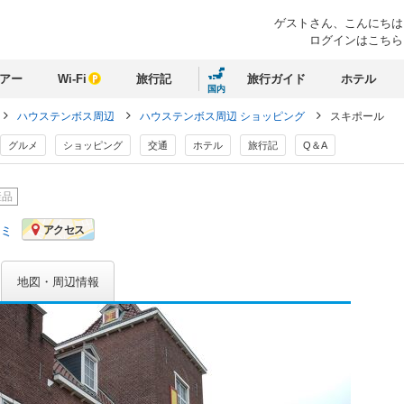
ゲストさん、
こんにちは
ログインはこちら
アー
Wi-Fi
旅行記
旅行ガイド
ホテル
国内
ハウステンボス周辺
ハウステンボス周辺 ショッピング
スキポール
グルメ
ショッピング
交通
ホテル
旅行記
Q＆A
産品
コミ
アクセス
地図・周辺情報