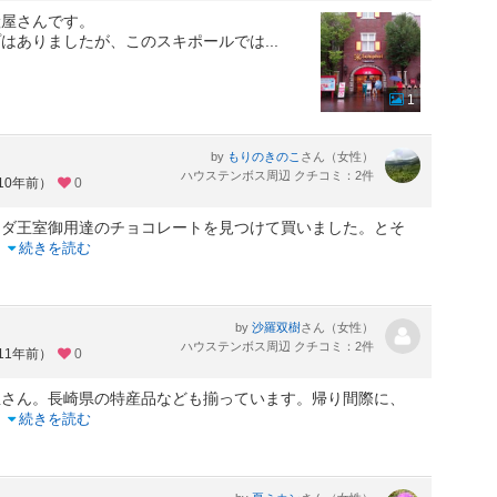
産屋さんです。
プはありましたが、このスキポールでは
...
1
by
さん（女性）
もりのきのこ
ハウステンボス周辺 クチコミ：2件
10年前）
0
ンダ王室御用達のチョコレートを見つけて買いました。とそ
..
続きを読む
by
さん（女性）
沙羅双樹
ハウステンボス周辺 クチコミ：2件
11年前）
0
屋さん。長崎県の特産品なども揃っています。帰り間際に、
..
続きを読む