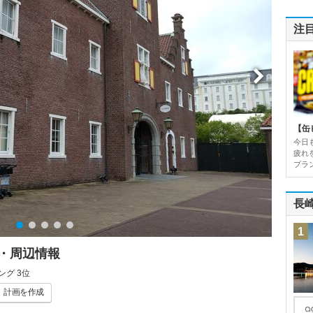
注
【缶
今日
疲れ
プラン
長
1
・周辺情報
グ 3位
計画
を作成