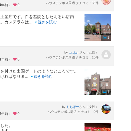
ハウステンボス周辺 クチコミ：33件
約4年前）
0
お土産店です。白を基調とした明るい店内
す。カステラをは
...
続きを読む
1
by
さん（女性）
torajam
ハウステンボス周辺 クチコミ：13件
約4年前）
0
前を付けた出国ゲートのようなところです。
なければなりま
...
続きを読む
1
by
さん（女性）
ちちぼー
ハウステンボス周辺 クチコミ：9件
約6年前）
0
ました。
ります。