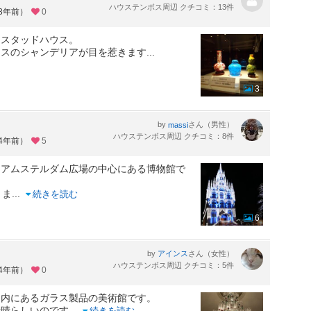
ハウステンボス周辺 クチコミ：13件
約3年前）
0
るスタッドハウス。
ラスのシャンデリアが目を惹きます
...
3
by
さん（男性）
massi
ハウステンボス周辺 クチコミ：8件
約4年前）
5
、アムステルダム広場の中心にある博物館で
りま
...
続きを読む
6
by
さん（女性）
アインス
ハウステンボス周辺 クチコミ：5件
約4年前）
0
ィ内にあるガラス製品の美術館です。
素晴らしいのです
...
続きを読む