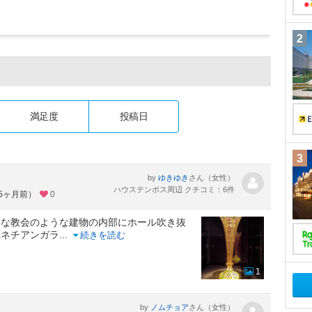
2
満足度
投稿日
3
by
さん（女性）
ゆきゆき
ハウステンボス周辺 クチコミ：6件
約5ヶ月前）
0
うな教会のような建物の内部にホール吹き抜
ベネチアンガラ
...
続きを読む
1
by
さん（女性）
ノムチョア