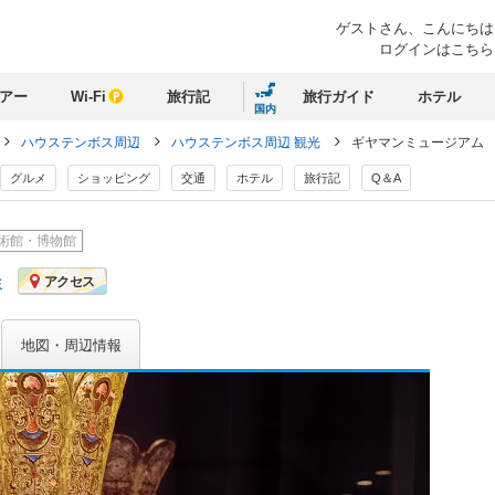
ゲストさん、
こんにちは
ログインはこちら
アー
Wi-Fi
旅行記
旅行ガイド
ホテル
国内
ハウステンボス周辺
ハウステンボス周辺 観光
ギヤマンミュージアム
グルメ
ショッピング
交通
ホテル
旅行記
Q＆A
術館・博物館
ミ
アクセス
地図・周辺情報