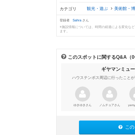
観光・遊ぶ
美術館・
カテゴリ
登録者
Sahra
さん
※施設情報については、時間の経過による変化な
ます。
このスポットに関するQ&A（
ギヤマンミュー
ハウステンボス周辺に行ったことが
さん
さん
ゆきゆき
ノムチョア
yam
この