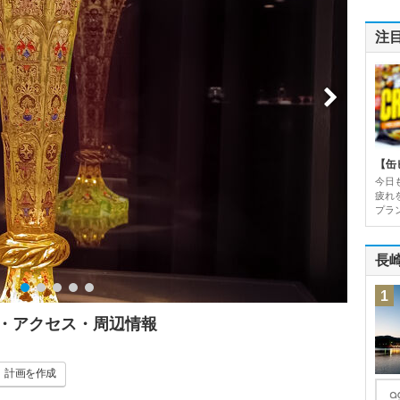
注
【缶
今日
疲れ
プラン
長
1
ミ・アクセス・周辺情報
計画
を作成