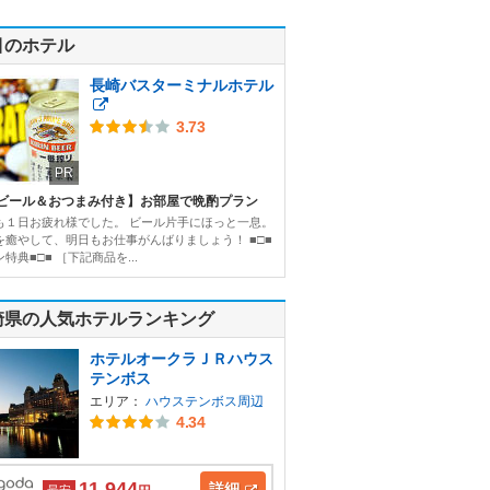
目のホテル
長崎バスターミナルホテル
3.73
PR
ビール＆おつまみ付き】お部屋で晩酌プラン
も１日お疲れ様でした。 ビール片手にほっと一息。
を癒やして、明日もお仕事がんばりましょう！ ■□■
特典■□■ ［下記商品を...
崎県の人気ホテルランキング
ホテルオークラＪＲハウス
テンボス
エリア：
ハウステンボス周辺
4.34
11,944
詳細
最安