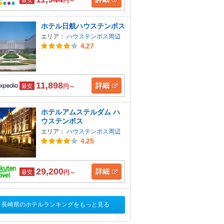
円～
ホテル日航ハウステンボス
エリア：
ハウステンボス周辺
4.27
11,898
詳細
最安
円～
ホテルアムステルダム ハ
ウステンボス
エリア：
ハウステンボス周辺
4.25
29,200
詳細
最安
円～
長崎県のホテルランキングをもっと見る