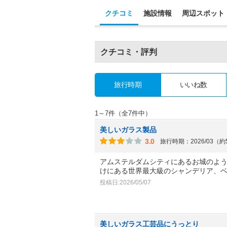
クチコミ
施設情報
周辺スポット
クチコミ・評判
旅行時期
いいね数
1～7件（全7件中）
美しいガラス製品
3.0
旅行時期：2026/03（
アムステルダムシティにあるお城のよ
けにある世界最大級のシャンデリア、
投稿日:2026/05/07
美しいガラス工芸品にうっとり