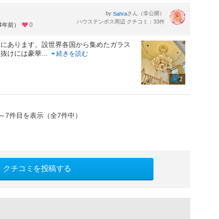
by
さん（非公開）
Sahra
ハウステンボス周辺 クチコミ：33件
約4年前）
0
内にあります。設世界各国から集めたガラス
き抜けには豪華
...
続きを読む
2
～7件目を表示（全7件中）
クチコミを投稿する
）