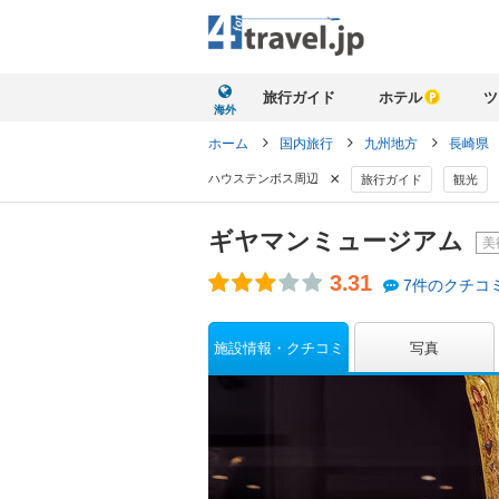
旅行ガイド
ホテル
ツ
海外
ホーム
国内旅行
九州地方
長崎県
×
ハウステンボス周辺
旅行ガイド
観光
ギヤマンミュージアム
美
3.31
7件のクチコ
施設情報・クチコミ
写真