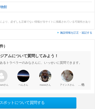
博物館
どにより、必ずしも正確でない情報が当サイトに掲載されている可能性があり
施設情報を訂正・追記する
0件）
ジアムについて質問してみよう！
あるトラベラーのみなさんに、いっせいに質問できます。
…他
さん
さん
さん
さん
yam
ぺん
massi
アインス
スポットについて質問する