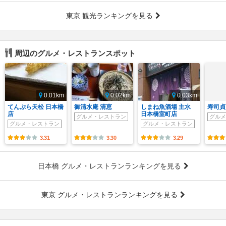
東京 観光ランキングを見る
周辺のグルメ・レストランスポット
0.01km
0.02km
0.03km
てんぷら天松 日本橋
御清水庵 清恵
しまね魚酒場 主水
寿司貞
店
日本橋室町店
グルメ・レストラン
グルメ
グルメ・レストラン
グルメ・レストラン
3.31
3.30
3.29
日本橋 グルメ・レストランランキングを見る
東京 グルメ・レストランランキングを見る