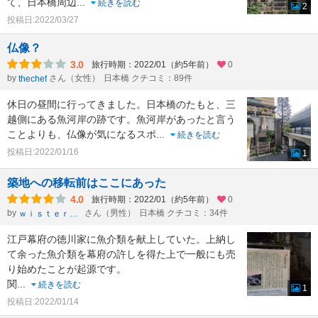
て、日本橋周辺
...
続きを読む
2
投稿日:2022/03/27
仏像？
3.0
旅行時期：2022/01（約5年前）
0
by
さん（女性）
日本橋 クチコミ：89件
thechef
休日の昼間に行ってきました。日本橋のたもと、三
越側にある魚河岸の跡です。魚河岸があったと言う
ことよりも、仏像が気になるスポ
...
続きを読む
投稿日:2022/01/16
1
築地への移転前はここにあった
4.0
旅行時期：2022/01（約5年前）
0
by
さん（男性）
日本橋 クチコミ：34件
ｗｉｓｔｅｒｉａ
江戸幕府の徳川家に魚介類を献上していた。上納し
て余った魚介類を幕府の許しを得た上で一般にも売
り始めたことが起源です。
関
...
続きを読む
1
投稿日:2022/01/14