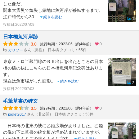
した像だ。
関東大震災で焼失し築地に魚河岸が移転するまで、
江戸時代から30
...
続きを読む
1
投稿日:2022/07/09
日本橋魚河岸跡
3.0
旅行時期：2022/06（約4年前）
0
by
さん（男性）
日本橋 クチコミ：55件
ガリゾー
東京メトロ半蔵門線のＢ６出口を出たところの日本
橋の橋の袂にこちらの日本橋魚河岸記念碑はありま
す。
現在は魚市場がった面影
...
続きを読む
2
投稿日:2022/07/03
毛筆草書の碑文
3.5
旅行時期：2022/06（約4年前）
0
by
さん（非公開）
日本橋 クチコミ：53件
piglet2017
日本橋の北東の袂に乙姫広場がありました。乙姫
の像の下に草書の碑文板が埋め込まれていますが、
いわゆるミミズの這うような字体
...