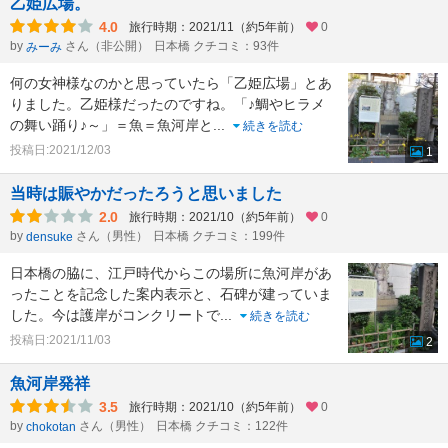
乙姫広場。
4.0
旅行時期：2021/11（約5年前）
0
by
さん（非公開）
日本橋 クチコミ：93件
みーみ
何の女神様なのかと思っていたら「乙姫広場」とあ
りました。乙姫様だったのですね。「♪鯛やヒラメ
の舞い踊り♪～」＝魚＝魚河岸と
...
続きを読む
投稿日:2021/12/03
1
当時は賑やかだったろうと思いました
2.0
旅行時期：2021/10（約5年前）
0
by
さん（男性）
日本橋 クチコミ：199件
densuke
日本橋の脇に、江戸時代からこの場所に魚河岸があ
ったことを記念した案内表示と、石碑が建っていま
した。今は護岸がコンクリートで
...
続きを読む
投稿日:2021/11/03
2
魚河岸発祥
3.5
旅行時期：2021/10（約5年前）
0
by
さん（男性）
日本橋 クチコミ：122件
chokotan