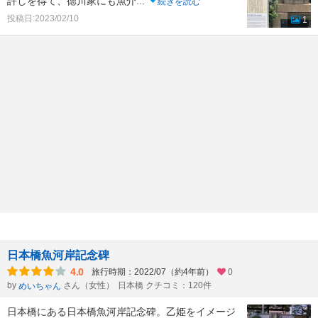
許しを得て、徳川家にも魚介
...
続きを読む
投稿日:2023/02/10
1
日本橋魚河岸記念碑
4.0
旅行時期：2022/07（約4年前）
0
by
さん（女性）
日本橋 クチコミ：120件
めいちゃん
日本橋にある日本橋魚河岸記念碑。乙姫をイメージ