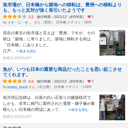
魚市場が、日本橋から築地への移転は、豊洲への移転より
も、もっと反対が強く長引いたようです
3.5
旅行時期：2021/12（約5年前）
0
by
さん（男性）
日本橋 クチコミ：68件
イチ・ニ・サン・シー・ニー・ニー
現在の東京の魚市場と言えば「豊洲」ですが、その
前は「築地」に有りました。築地に移転する前は
「日本橋」にありました。
江戸
...
続きを読む
1
投稿日:2022/01/07
魚が、いつも日本の重要な商品だったことを思い起こさせ
てくれます。
4.0
旅行時期：2021/12（約5年前）
0
by
さん（非公開）
日本橋 クチコミ：139件
bobby_brazil
魚河岸記念碑は、白亜の白い石造りの建築様式で、
しかも、非常に精巧に製作された電燈・獅子像が素
晴らしい日本橋の周辺にあって、
...
続きを読む
投稿日:2021/12/27
1