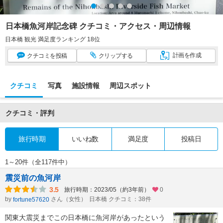
日本橋魚河岸記念碑 クチコミ・アクセス・周辺情報
日本橋 観光 満足度ランキング 18位
計画
を作成
クチコミ
を投稿
クリップ
する
クチコミ
写真
施設情報
周辺スポット
クチコミ・評判
旅行時期
いいね数
満足度
投稿日
1～20件（全117件中）
震災前の魚河岸
3.5
旅行時期：2023/05（約3年前）
0
by
さん（女性）
日本橋 クチコミ：38件
fortune57620
関東大震災までこの日本橋に魚河岸があったという