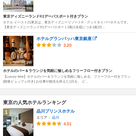
PR
東京ディズニーランド®1デーパスポート付きプラン
ホテル イースト21東京は、東京ディズニーリゾート®・グッドネイバーホテルです。
【東京ディズニーランド®1デーパスポート2枚(1名様につき1枚)付...
ホテルグランバッハ東京銀座
3.20
PR
ホテルのバー＆ラウンジを気軽に愉しめるフリーフロー付きプラン
【Luxury time】ホテルのバー＆ラウンジを気軽に愉しめる、フリーフロー付きプラン
[朝食ビュッフェ付き] お仕事や観光を終えた1日を、 ピ...
東京の人気ホテルランキング
品川プリンスホテル
1
エリア：
品川
4.51