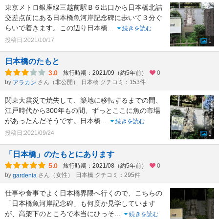
東京メトロ銀座線三越前駅Ｂ６出口から日本橋北詰
交差点前にある日本橋魚河岸記念碑に歩いて３分ぐ
らいで着きます。この辺り日本橋
...
続きを読む
投稿日:2021/10/17
1
日本橋のたもと
3.0
旅行時期：2021/09（約5年前）
0
by
さん（非公開）
日本橋 クチコミ：153件
アラカン
関東大震災で焼失して、築地に移転するまでの間、
江戸時代から300年もの間、ずっとここに魚の市場
があったんだそうです。日本橋
...
続きを読む
投稿日:2021/09/24
1
「日本橋」のたもとにあります
5.0
旅行時期：2021/08（約5年前）
0
by
さん（女性）
日本橋 クチコミ：295件
gardenia
仕事や食事でよく日本橋界隈へ行くので、こちらの
「日本橋魚河岸記念碑」も何度か見学しています
が、高架下のところで本当にひっそ
...
続きを読む