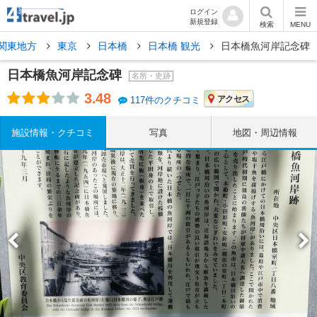
ログイン
新規登録
検索
MENU
関東地方
東京
日本橋
日本橋 観光
日本橋魚河岸記念碑
日本橋魚河岸記念碑
名所・史跡
3.48
アクセス
117件のクチコミ
施設情報・クチコミ
写真
地図・周辺情報