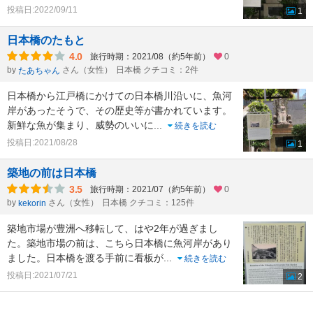
投稿日:2022/09/11
1
日本橋のたもと
4.0
旅行時期：2021/08（約5年前）
0
by
さん（女性）
日本橋 クチコミ：2件
たあちゃん
日本橋から江戸橋にかけての日本橋川沿いに、魚河
岸があったそうで、その歴史等が書かれています。
新鮮な魚が集まり、威勢のいいに
...
続きを読む
投稿日:2021/08/28
1
築地の前は日本橋
3.5
旅行時期：2021/07（約5年前）
0
by
さん（女性）
日本橋 クチコミ：125件
kekorin
築地市場が豊洲へ移転して、はや2年が過ぎまし
た。築地市場の前は、こちら日本橋に魚河岸があり
ました。日本橋を渡る手前に看板が
...
続きを読む
投稿日:2021/07/21
2