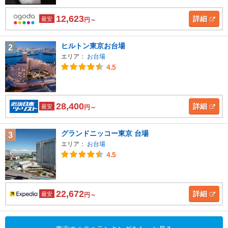
12,623
詳細
最安
円～
ヒルトン東京お台場
2
エリア：
お台場
4.5
28,400
詳細
最安
円～
グランドニッコー東京 台場
3
エリア：
お台場
4.5
22,672
詳細
最安
円～