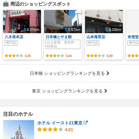
周辺のショッピングスポット
0.05km
0.07km
0.08km
八木長本店
日本橋とやま館
山本海苔店
有便堂
お土産屋・直売所・
専門店
専門店
専門店
特産品
3.35
3.44
3.39
日本橋 ショッピングランキングを見る
東京 ショッピングランキングを見る
注目のホテル
ホテル イースト21東京
4.01