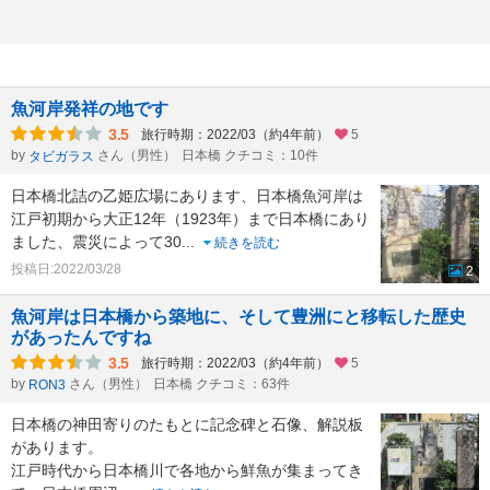
魚河岸発祥の地です
3.5
旅行時期：2022/03（約4年前）
5
by
さん（男性）
日本橋 クチコミ：10件
タビガラス
日本橋北詰の乙姫広場にあります、日本橋魚河岸は
江戸初期から大正12年（1923年）まで日本橋にあり
ました、震災によって30
...
続きを読む
投稿日:2022/03/28
2
魚河岸は日本橋から築地に、そして豊洲にと移転した歴史
があったんですね
3.5
旅行時期：2022/03（約4年前）
5
by
さん（男性）
日本橋 クチコミ：63件
RON3
日本橋の神田寄りのたもとに記念碑と石像、解説板
があります。
江戸時代から日本橋川で各地から鮮魚が集まってき