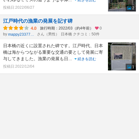
続きを読む
投稿日:2022/06/27
2
江戸時代の漁業の発展を記す碑
4.0
旅行時期：2022/03（約4年前）
0
by
さん（男性）
日本橋 クチコミ：50件
mappy23377803
日本橋の近くに設置された碑です。江戸時代、日本
橋は海からつながる重要な交通の要として発展に寄
与してきました。漁業の発展も日
...
続きを読む
投稿日:2022/12/04
1