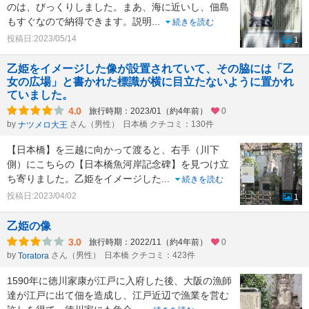
のは、びっくりしました。まあ、海に近いし、佃島
もすぐなので納得できます。説明
...
続きを読む
投稿日:2023/05/14
1
乙姫をイメージした像が設置されていて、その脇には「乙
女の広場」と書かれた標識が横に目立たないように置かれ
ていました。
4.0
旅行時期：2023/01（約4年前）
0
by
さん（男性）
日本橋 クチコミ：130件
ナツメロ大王
【日本橋】を三越に向かって渡ると、右手（川下
側）にこちらの【日本橋魚河岸記念碑】を見つけ立
ち寄りました。乙姫をイメージした
...
続きを読む
投稿日:2023/04/02
1
乙姫の像
3.0
旅行時期：2022/11（約4年前）
0
by
さん（男性）
日本橋 クチコミ：423件
Toratora
1590年に徳川家康が江戸に入府した後、大阪の漁師
達が江戸に出て佃を造成し、江戸近辺で漁業を営む