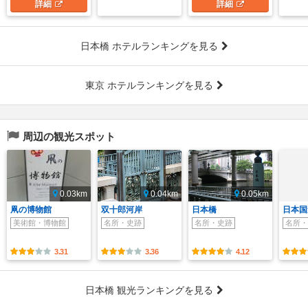
詳細
詳細
日本橋 ホテルランキングを見る
東京 ホテルランキングを見る
周辺の観光スポット
0.03km
0.04km
0.05km
凧の博物館
双十郎河岸
日本橋
日本国
美術館・博物館
名所・史跡
名所・史跡
名所・
3.31
3.36
4.12
日本橋 観光ランキングを見る