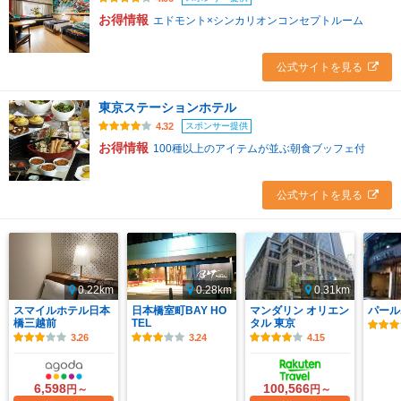
お得情報
エドモント×シンカリオンコンセプトルーム
公式サイトを見る
東京ステーションホテル
スポンサー提供
4.32
お得情報
100種以上のアイテムが並ぶ朝食ブッフェ付
公式サイトを見る
0.22km
0.28km
0.31km
スマイルホテル日本
日本橋室町BAY HO
マンダリン オリエン
パール
橋三越前
TEL
タル 東京
3.26
3.24
4.15
6,598
100,566
円～
円～