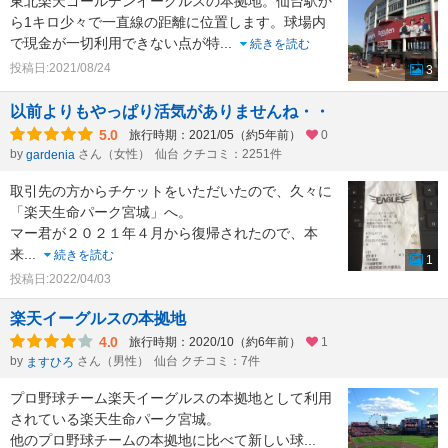
東北楽天ゴールデンイーグルスの本拠地。仙台駅か
ら1キロ少々で一直線の距離に位置します。球場内
で現金が一切利用できない点が特
...
続きを読む
投稿日:2021/08/24
3
以前よりもやっぱり活気がありませんね・・
5.0
旅行時期：2021/05（約5年前）
0
by
さん（女性）
仙台 クチコミ：2251件
gardenia
取引先の方からチケットをいただいたので、久々に
「楽天生命パーク宮城」へ。
マー君が２０２１年４月から復帰されたので、本
来
...
続きを読む
1
投稿日:2022/04/03
楽天イーグルスの本拠地
4.0
旅行時期：2020/10（約6年前）
1
by
さん（男性）
仙台 クチコミ：7件
ますひろ
プロ野球チーム楽天イーグルスの本拠地として利用
されている楽天生命パーク宮城。
他のプロ野球チームの本拠地に比べて新しい球
...