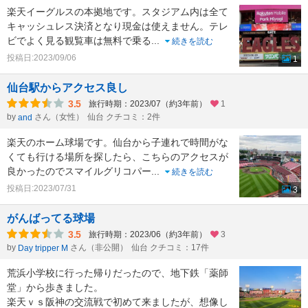
楽天イーグルスの本拠地です。スタジアム内は全て
キャッシュレス決済となり現金は使えません。テレ
ビでよく見る観覧車は無料で乗る
...
続きを読む
投稿日:2023/09/06
1
仙台駅からアクセス良し
3.5
旅行時期：2023/07（約3年前）
1
by
さん（女性）
仙台 クチコミ：2件
and
楽天のホーム球場です。仙台から子連れで時間がな
くても行ける場所を探したら、こちらのアクセスが
良かったのでスマイルグリコパー
...
続きを読む
投稿日:2023/07/31
3
がんばってる球場
3.5
旅行時期：2023/06（約3年前）
3
by
さん（非公開）
仙台 クチコミ：17件
Day tripper M
荒浜小学校に行った帰りだったので、地下鉄「薬師
堂」から歩きました。
楽天ｖｓ阪神の交流戦で初めて来ましたが、想像し