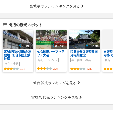
宮城県 ホテルランキングを見る
周辺の観光スポット
0.19km
0.26km
0.44km
宮城野原公園総合運
仙台国際ハーフマラ
陸奥国分寺跡陸奥国
史跡陸
動場 / 仙台市陸上競
ソン大会
分寺薬師堂
寺跡 
技場
祭り・イベント
寺・神社・教会
名所・
名所・史跡
3.31
3.28
3.36
仙台 観光ランキングを見る
宮城県 観光ランキングを見る