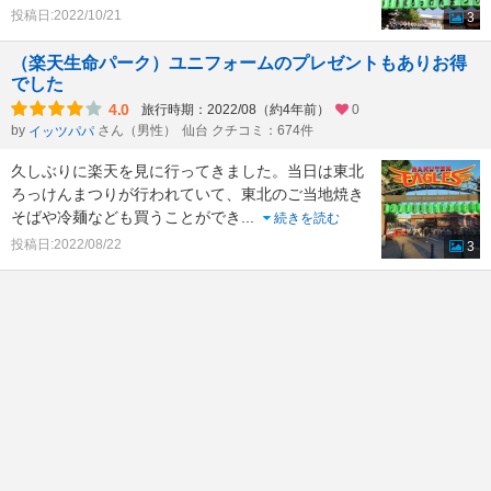
投稿日:2022/10/21
3
（楽天生命パーク）ユニフォームのプレゼントもありお得
でした
4.0
旅行時期：2022/08（約4年前）
0
by
さん（男性）
仙台 クチコミ：674件
イッツパパ
久しぶりに楽天を見に行ってきました。当日は東北
ろっけんまつりが行われていて、東北のご当地焼き
そばや冷麺なども買うことができ
...
続きを読む
投稿日:2022/08/22
3