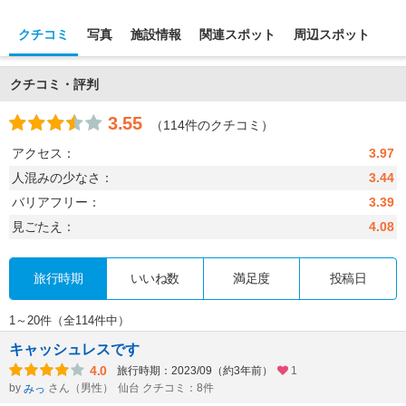
クチコミ
写真
施設情報
関連スポット
周辺スポット
クチコミ・評判
3.55
（114件のクチコミ）
アクセス：
3.97
人混みの少なさ：
3.44
バリアフリー：
3.39
見ごたえ：
4.08
旅行時期
いいね数
満足度
投稿日
1～20件（全114件中）
キャッシュレスです
4.0
旅行時期：2023/09（約3年前）
1
by
さん（男性）
仙台 クチコミ：8件
みっ