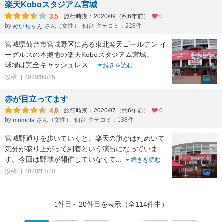
楽天Koboスタジアム宮城
3.5
旅行時期：2020/09（約6年前）
0
by
さん（女性）
仙台 クチコミ：228件
めいちゃん
宮城県仙台市宮城野区にある東北楽天ゴールデン イ
ーグルスの本拠地の楽天Koboスタジアム宮城。
球場は完全キャッシュレス
...
続きを読む
投稿日:2020/09/25
1
赤が目立ってます
4.5
旅行時期：2020/07（約6年前）
0
by
さん（女性）
仙台 クチコミ：138件
momota
宮城野通りを歩いていくと、楽天の旗がはためいて
気分が盛り上がって到着という演出になっていま
す。今回は野球が開催していなくて
...
続きを読む
投稿日:2020/12/20
1
1件目～20件目を表示（全114件中）