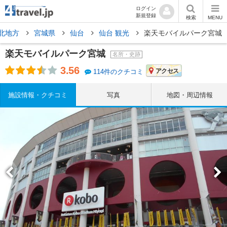
ログイン
新規登録
検索
MENU
北地方
宮城県
仙台
仙台 観光
楽天モバイルパーク宮城
楽天モバイルパーク宮城
名所・史跡
3.56
アクセス
114件のクチコミ
施設情報・クチコミ
写真
地図・周辺情報