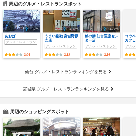
周辺のグルメ・レストランスポット
0.3km
0.43km
0.47km
あおば
うまい鮨勘 宮城野原
然の膳 仙台医療セン
コウベ
支店
ター店
カフェ
グルメ・レストラン
グルメ・レストラン
グルメ・レストラン
グルメ
3.04
3.12
3.16
仙台 グルメ・レストランランキングを見る
宮城県 グルメ・レストランランキングを見る
周辺のショッピングスポット