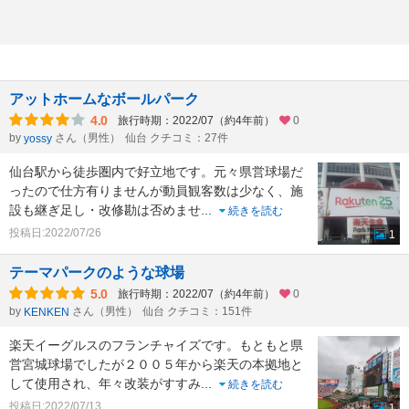
アットホームなボールパーク
4.0
旅行時期：2022/07（約4年前）
0
by
さん（男性）
仙台 クチコミ：27件
yossy
仙台駅から徒歩圏内で好立地です。元々県営球場だ
ったので仕方有りませんが動員観客数は少なく、施
設も継ぎ足し・改修勘は否めませ
...
続きを読む
投稿日:2022/07/26
1
テーマパークのような球場
5.0
旅行時期：2022/07（約4年前）
0
by
さん（男性）
仙台 クチコミ：151件
KENKEN
楽天イーグルスのフランチャイズです。もともと県
営宮城球場でしたが２００５年から楽天の本拠地と
して使用され、年々改装がすすみ
...
続きを読む
投稿日:2022/07/13
1