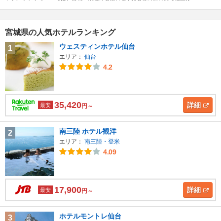
宮城県の人気ホテルランキング
ウェスティンホテル仙台
1
エリア：
仙台
4.2
35,420
詳細
最安
円～
南三陸 ホテル観洋
2
エリア：
南三陸・登米
4.09
17,900
詳細
最安
円～
ホテルモントレ仙台
3