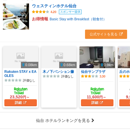
ウェスティンホテル仙台
スポンサー提供
4.20
お得情報
Basic Stay with Breakfast（朝食付）
公式サイトを見る
0.08km
0.68km
0.9km
Rakuten STAY x EA
木ノ下パンション藤
仙台サンプラザ
丘のホ
GLES
評価なし
3.30
評価なし
23,520
11,600
9
円～
円～
詳細
詳細
仙台 ホテルランキングを見る