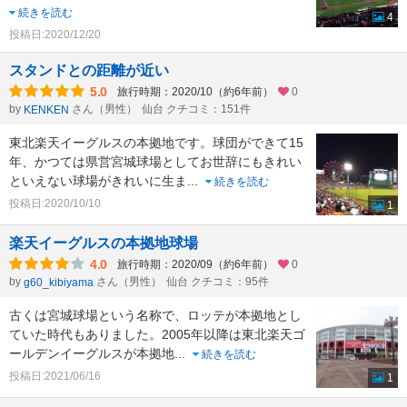
続きを読む
4
投稿日:2020/12/20
スタンドとの距離が近い
5.0
旅行時期：2020/10（約6年前）
0
by
さん（男性）
仙台 クチコミ：151件
KENKEN
東北楽天イーグルスの本拠地です。球団ができて15
年、かつては県営宮城球場としてお世辞にもきれい
といえない球場がきれいに生ま
...
続きを読む
投稿日:2020/10/10
1
楽天イーグルスの本拠地球場
4.0
旅行時期：2020/09（約6年前）
0
by
さん（男性）
仙台 クチコミ：95件
g60_kibiyama
古くは宮城球場という名称で、ロッテが本拠地とし
ていた時代もありました。2005年以降は東北楽天ゴ
ールデンイーグルスが本拠地
...
続きを読む
投稿日:2021/06/16
1