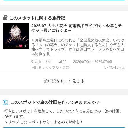
このスポットに関する旅行記
2026.07 大曲の花火 前哨戦ドライブ旅 ～今年もチ
ケット買いに行くよ～
８月最終土曜日に行われる「全国花火競技大会」いわゆ
る「大曲の花火」のチケットを購入するために今年も大
10
曲へ向けてドライブ。昨年は酒田でラーメンを食べて日
本海側を北...
大曲・大仙
95
2026/07/04～2026/07/05
同行者：カップル・夫婦
by YS-11さん
旅行記をもっと見る
このスポットで旅の計画を作ってみませんか？
行きたいスポットを追加して、しおりのように自分だけの「旅の計画」
が作れます。
クリップ したスポットから、まとめて登録も！