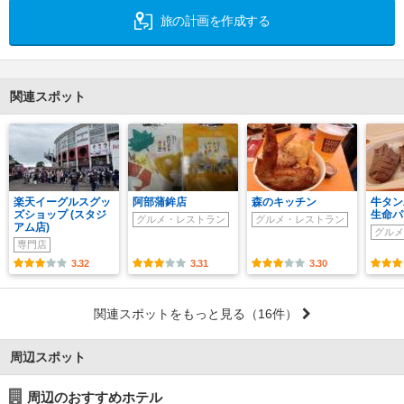
旅の計画を作成する
関連スポット
楽天イーグルスグッ
阿部蒲鉾店
森のキッチン
牛タン
ズショップ (スタジ
生命パ
グルメ・レストラン
グルメ・レストラン
アム店)
グルメ
専門店
3.32
3.31
3.30
関連スポットをもっと見る
（16件）
周辺スポット
周辺のおすすめホテル