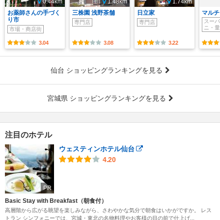
0.44km
1.48km
1.74km
お薬師さんの手づく
三株園 浅野茶舗
日立家
マルチ
り市
スーパ
専門店
専門店
ニ・量
市場・商店街
3.04
3.08
3.22
仙台 ショッピングランキングを見る
宮城県 ショッピングランキングを見る
注目のホテル
ウェスティンホテル仙台
4.20
PR
Basic Stay with Breakfast（朝食付）
高層階から広がる眺望を楽しみながら、さわやかな気分で朝食はいかがですか。 レス
トラン シンフォニーでは、宮城・東北の名物料理やお客様の目の前で仕上げ...