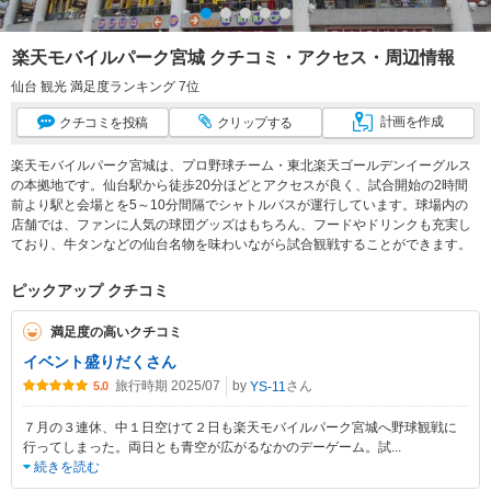
楽天モバイルパーク宮城 クチコミ・アクセス・周辺情報
仙台 観光 満足度ランキング 7位
計画
を作成
クチコミ
を投稿
クリップ
する
楽天モバイルパーク宮城は、プロ野球チーム・東北楽天ゴールデンイーグルス
の本拠地です。仙台駅から徒歩20分ほどとアクセスが良く、試合開始の2時間
前より駅と会場とを5～10分間隔でシャトルバスが運行しています。球場内の
店舗では、ファンに人気の球団グッズはもちろん、フードやドリンクも充実し
ており、牛タンなどの仙台名物を味わいながら試合観戦することができます。
ピックアップ クチコミ
満足度の高いクチコミ
イベント盛りだくさん
旅行時期 2025/07
by
さん
YS-11
5.0
７月の３連休、中１日空けて２日も楽天モバイルパーク宮城へ野球観戦に
行ってしまった。両日とも青空が広がるなかのデーゲーム。試
...
続きを読む