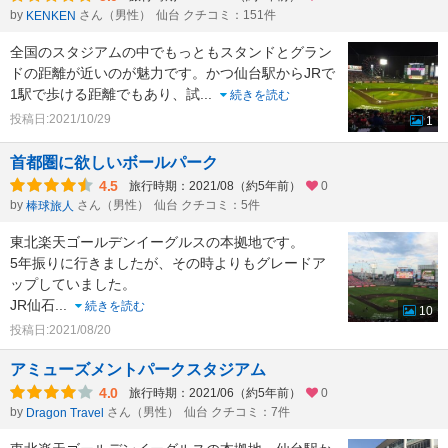
by
さん（男性）
仙台 クチコミ：151件
KENKEN
全国のスタジアムの中でもっともスタンドとグラン
ドの距離が近いのが魅力です。かつ仙台駅からJRで
1駅で歩ける距離でもあり、試
...
続きを読む
投稿日:2021/10/29
1
首都圏に欲しいボールパーク
4.5
旅行時期：2021/08（約5年前）
0
by
さん（男性）
仙台 クチコミ：5件
棒球旅人
東北楽天ゴールデンイーグルスの本拠地です。
5年振りに行きましたが、その時よりもグレードア
ップしていました。
JR仙石
...
続きを読む
10
投稿日:2021/08/20
アミューズメントパークスタジアム
4.0
旅行時期：2021/06（約5年前）
0
by
さん（男性）
仙台 クチコミ：7件
Dragon Travel