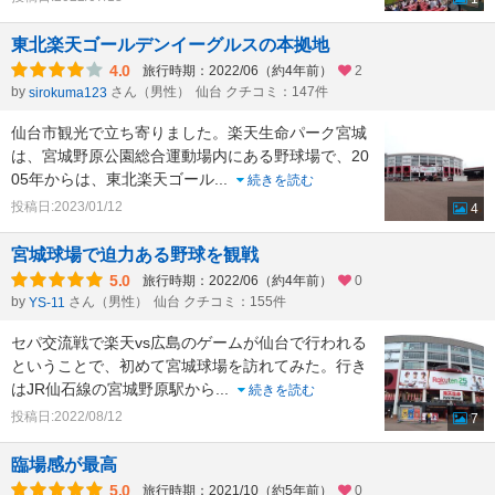
東北楽天ゴールデンイーグルスの本拠地
4.0
旅行時期：2022/06（約4年前）
2
by
さん（男性）
仙台 クチコミ：147件
sirokuma123
仙台市観光で立ち寄りました。楽天生命パーク宮城
は、宮城野原公園総合運動場内にある野球場で、20
05年からは、東北楽天ゴール
...
続きを読む
投稿日:2023/01/12
4
宮城球場で迫力ある野球を観戦
5.0
旅行時期：2022/06（約4年前）
0
by
さん（男性）
仙台 クチコミ：155件
YS-11
セパ交流戦で楽天vs広島のゲームが仙台で行われる
ということで、初めて宮城球場を訪れてみた。行き
はJR仙石線の宮城野原駅から
...
続きを読む
投稿日:2022/08/12
7
臨場感が最高
5.0
旅行時期：2021/10（約5年前）
0