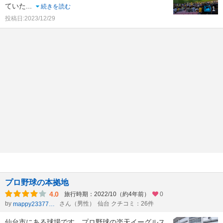
ていた
...
続きを読む
1
投稿日:2023/12/29
プロ野球の本拠地
4.0
旅行時期：2022/10（約4年前）
0
by
さん（男性）
仙台 クチコミ：26件
mappy23377803
仙台市にある球場です。プロ野球の楽天イーグルス