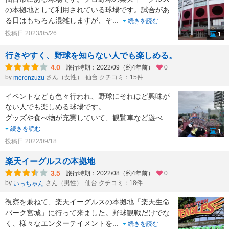
の本拠地として利用されている球場です。試合があ
る日はもちろん混雑しますが、そ
...
続きを読む
投稿日:2023/05/26
1
行きやすく、野球を知らない人でも楽しめる。
4.0
旅行時期：2022/09（約4年前）
0
by
さん（女性）
仙台 クチコミ：15件
meronzuzu
イベントなども色々行われ、野球にそれほど興味が
ない人でも楽しめる球場です。
グッズや食べ物が充実していて、観覧車など遊べ
...
続きを読む
1
投稿日:2022/09/18
楽天イーグルスの本拠地
3.5
旅行時期：2022/08（約4年前）
0
by
さん（男性）
仙台 クチコミ：18件
いっちゃん
視察を兼ねて、楽天イーグルスの本拠地「楽天生命
パーク宮城」に行って来ました。野球観戦だけでな
く、様々なエンターテイメントを
...
続きを読む