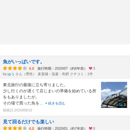
魚がいっぱいです。
4.0
旅行時期：2020/07（約6年前）
3
by
さん（男性）
多賀城・塩釜・利府 クチコミ：1件
ゆう
東北旅行の最後に立ち寄りました。
少し行くのが遅くて店じまいの準備を始めている所
をもありましたが。
その場で買った魚を
...
続きを読む
3
投稿日:2020/08/10
見て回るだけでも楽しい
4.0
旅行時期：2020/01（約7年前）
0