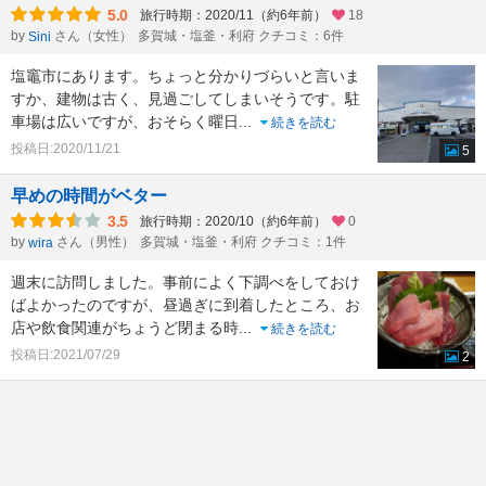
5.0
旅行時期：2020/11（約6年前）
18
by
さん（女性）
多賀城・塩釜・利府 クチコミ：6件
Sini
塩竈市にあります。ちょっと分かりづらいと言いま
すか、建物は古く、見過ごしてしまいそうです。駐
車場は広いですが、おそらく曜日
...
続きを読む
投稿日:2020/11/21
5
早めの時間がベター
3.5
旅行時期：2020/10（約6年前）
0
by
さん（男性）
多賀城・塩釜・利府 クチコミ：1件
wira
週末に訪問しました。事前によく下調べをしておけ
ばよかったのですが、昼過ぎに到着したところ、お
店や飲食関連がちょうど閉まる時
...
続きを読む
投稿日:2021/07/29
2