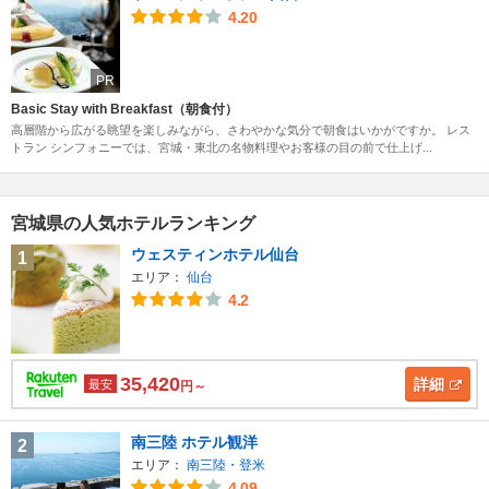
4.20
PR
Basic Stay with Breakfast（朝食付）
高層階から広がる眺望を楽しみながら、さわやかな気分で朝食はいかがですか。 レス
トラン シンフォニーでは、宮城・東北の名物料理やお客様の目の前で仕上げ...
宮城県の人気ホテルランキング
ウェスティンホテル仙台
1
エリア：
仙台
4.2
35,420
詳細
最安
円～
南三陸 ホテル観洋
2
エリア：
南三陸・登米
4.09