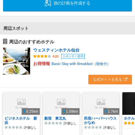
旅の計画を作成する
周辺スポット
周辺のおすすめホテル
ウェスティンホテル仙台
スポンサー提供
4.20
お得情報
Basic Stay with Breakfast（朝食付）
公式サイトを見る
0.25km
1.09km
1.7km
ビジネスホテル 新
船宿 東北丸
民宿ハーバーハウス
ホテル
浜
かなめ
評価なし
評価なし
評価なし