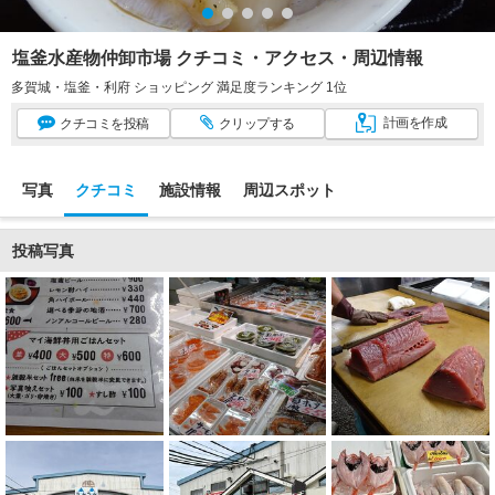
塩釜水産物仲卸市場 クチコミ・アクセス・周辺情報
多賀城・塩釜・利府 ショッピング 満足度ランキング 1位
計画
を作成
クチコミ
を投稿
クリップ
する
写真
クチコミ
施設情報
周辺スポット
投稿写真