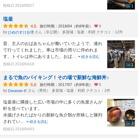
投稿日:2018/09/27
1
塩釜
4.5
旅行時期：2018/04（約8年前）
0
by
さん（非公開）
多賀城・塩釜・利府 クチコミ：12件
ひめのすけ台湾
昔、主人のおばあちゃんが働いていたようで、連れ
て行ってくれました。車は市場の周りに停めれま
す。トイレは外にありました。おば
...
続きを読む
投稿日:2018/04/18
1
まるで魚のバイキング！その場で新鮮な海鮮丼♪
5.0
旅行時期：2017/07（約9年前）
0
by
さん（男性）
多賀城・塩釜・利府 クチコミ：2件
Dreamer-K'
塩釜港に隣接した広い市場の中に多くの魚屋さんが
軒を並べています。
水揚げされたばかりの新鮮な魚介類が所狭しと陳列
されてい
...
続きを読む
3
投稿日:2018/04/03