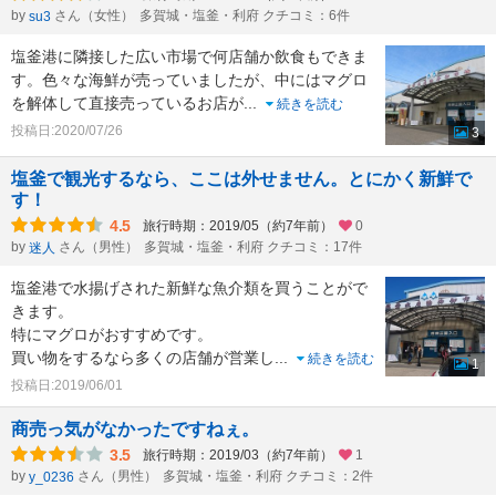
by
さん（女性）
多賀城・塩釜・利府 クチコミ：6件
su3
塩釜港に隣接した広い市場で何店舗か飲食もできま
す。色々な海鮮が売っていましたが、中にはマグロ
を解体して直接売っているお店が
...
続きを読む
投稿日:2020/07/26
3
塩釜で観光するなら、ここは外せません。とにかく新鮮で
す！
4.5
旅行時期：2019/05（約7年前）
0
by
さん（男性）
多賀城・塩釜・利府 クチコミ：17件
迷人
塩釜港で水揚げされた新鮮な魚介類を買うことがで
きます。
特にマグロがおすすめです。
買い物をするなら多くの店舗が営業し
...
続きを読む
1
投稿日:2019/06/01
商売っ気がなかったですねぇ。
3.5
旅行時期：2019/03（約7年前）
1
by
さん（男性）
多賀城・塩釜・利府 クチコミ：2件
y_0236