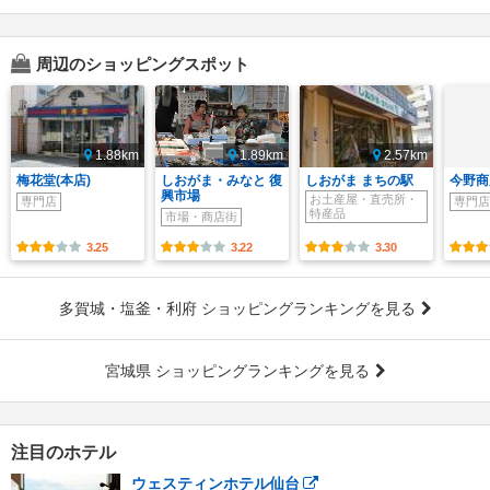
周辺のショッピングスポット
1.88km
1.89km
2.57km
梅花堂(本店)
しおがま・みなと 復
しおがま まちの駅
今野商
興市場
お土産屋・直売所・
専門店
専門店
特産品
市場・商店街
3.25
3.22
3.30
多賀城・塩釜・利府 ショッピングランキングを見る
宮城県 ショッピングランキングを見る
注目のホテル
ウェスティンホテル仙台