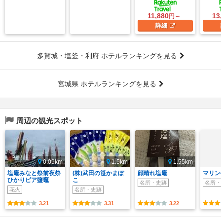
11,880
13
円～
詳細
多賀城・塩釜・利府 ホテルランキングを見る
宮城県 ホテルランキングを見る
周辺の観光スポット
0.09km
1.5km
1.55km
塩竈みなと祭前夜祭
(株)武田の笹かまぼ
顔晴れ塩竈
マリン
ひかりピア鹽竈
こ
名所・史跡
名所・
花火
名所・史跡
3.21
3.31
3.22