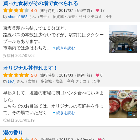
買った食材がその場で食べられる
4.0
旅行時期：2017/07（約9年前）
17
by
さん（男性）
多賀城・塩釜・利府 クチコミ：4件
shuuu1983
東塩釜駅から徒歩で１５分ほど。
路線バスの本数は少ないですが、駅前にはタクシー
プールもあります。
市場内では魚はもちろ
...
続きを読む
1
投稿日:2017/07/02
オリジナル丼作れます！
5.0
旅行時期：2017/03（約9年前）
0
by
さん（女性）
多賀城・塩釜・利府 クチコミ：5件
ゆん
早起きして、塩釜の市場に朝ゴハンを食べにいきま
した。
こちらでのお目当ては、オリジナルの海鮮丼を作っ
て、その場でいただく
...
続きを読む
1
投稿日:2017/03/19
潮の香り