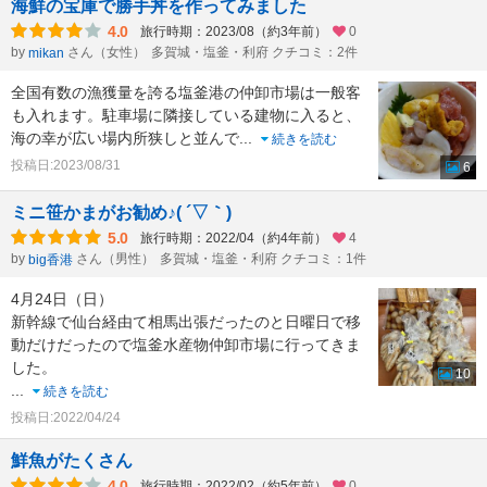
海鮮の宝庫で勝手丼を作ってみました
4.0
旅行時期：2023/08（約3年前）
0
by
さん（女性）
多賀城・塩釜・利府 クチコミ：2件
mikan
全国有数の漁獲量を誇る塩釜港の仲卸市場は一般客
も入れます。駐車場に隣接している建物に入ると、
海の幸が広い場内所狭しと並んで
...
続きを読む
投稿日:2023/08/31
6
ミニ笹かまがお勧め♪( ´▽｀)
5.0
旅行時期：2022/04（約4年前）
4
by
さん（男性）
多賀城・塩釜・利府 クチコミ：1件
big香港
4月24日（日）
新幹線で仙台経由て相馬出張だったのと日曜日で移
動だけだったので塩釜水産物仲卸市場に行ってきま
した。
10
...
続きを読む
投稿日:2022/04/24
鮮魚がたくさん
4.0
旅行時期：2022/02（約5年前）
0