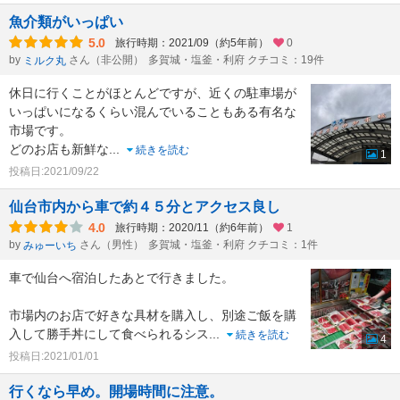
魚介類がいっぱい
5.0
旅行時期：2021/09（約5年前）
0
by
さん（非公開）
多賀城・塩釜・利府 クチコミ：19件
ミルク丸
休日に行くことがほとんどですが、近くの駐車場が
いっぱいになるくらい混んでいることもある有名な
市場です。
どのお店も新鮮な
...
続きを読む
1
投稿日:2021/09/22
仙台市内から車で約４５分とアクセス良し
4.0
旅行時期：2020/11（約6年前）
1
by
さん（男性）
多賀城・塩釜・利府 クチコミ：1件
みゅーいち
車で仙台へ宿泊したあとで行きました。
市場内のお店で好きな具材を購入し、別途ご飯を購
入して勝手丼にして食べられるシス
...
続きを読む
4
投稿日:2021/01/01
行くなら早め。開場時間に注意。