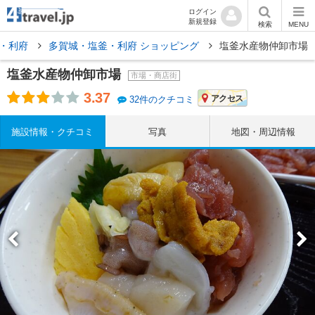
ログイン
新規登録
検索
MENU
釜・利府
多賀城・塩釜・利府 ショッピング
塩釜水産物仲卸市場
塩釜水産物仲卸市場
市場・商店街
3.37
アクセス
32件のクチコミ
施設情報・クチコミ
写真
地図・周辺情報