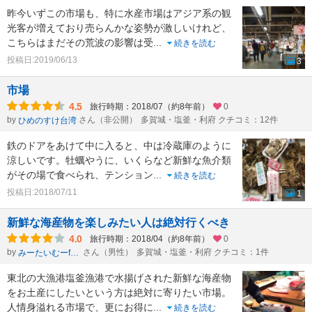
昨今いずこの市場も、特に水産市場はアジア系の観
光客が増えており売らんかな姿勢が激しいけれど、
こちらはまだその荒波の影響は受
...
続きを読む
投稿日:2019/06/13
3
市場
4.5
旅行時期：2018/07（約8年前）
0
by
さん（非公開）
多賀城・塩釜・利府 クチコミ：12件
ひめのすけ台湾
鉄のドアをあけて中に入ると、中は冷蔵庫のように
涼しいです。牡蠣やうに、いくらなど新鮮な魚介類
がその場で食べられ、テンション
...
続きを読む
投稿日:2018/07/11
1
新鮮な海産物を楽しみたい人は絶対行くべき
4.0
旅行時期：2018/04（約8年前）
0
by
さん（男性）
多賀城・塩釜・利府 クチコミ：1件
みーたいむーformひかのすけ
東北の大漁港塩釜漁港で水揚げされた新鮮な海産物
をお土産にしたいという方は絶対に寄りたい市場。
人情身溢れる市場で、更にお得に
...
続きを読む