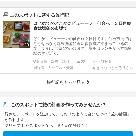
このスポットに関する旅行記
はじめてのどこかにビューーン 仙台へ ２日目朝
食は塩釜の市場で
どこかにビューーンの仙台旅２日目です。仙台市内では
なくせっかく塩釜漁港に近い多賀城に泊まっているの
10
で、朝食は市場にでかけます。塩釜はランチなら本塩釜
駅のすぐ近く...
多賀城・塩釜・利府
22
2025/09/15
同行者：カップル・夫婦
by きゅういとせろりさん
旅行記をもっと見る
このスポットで旅の計画を作ってみませんか？
行きたいスポットを追加して、しおりのように自分だけの「旅の計画」
が作れます。
クリップ したスポットから、まとめて登録も！