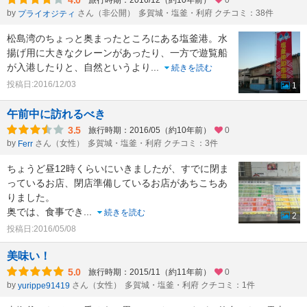
4.0
旅行時期：2016/12（約10年前）
0
by
さん（非公開）
多賀城・塩釜・利府 クチコミ：38件
プライオジティ
松島湾のちょっと奥まったところにある塩釜港。水
揚げ用に大きなクレーンがあったり、一方で遊覧船
が入港したりと、自然というより
...
続きを読む
投稿日:2016/12/03
1
午前中に訪れるべき
3.5
旅行時期：2016/05（約10年前）
0
by
さん（女性）
多賀城・塩釜・利府 クチコミ：3件
Ferr
ちょうど昼12時くらいにいきましたが、すでに閉ま
っているお店、閉店準備しているお店があちこちあ
りました。
奥では、食事でき
...
続きを読む
2
投稿日:2016/05/08
美味い！
5.0
旅行時期：2015/11（約11年前）
0
by
さん（女性）
多賀城・塩釜・利府 クチコミ：1件
yurippe91419