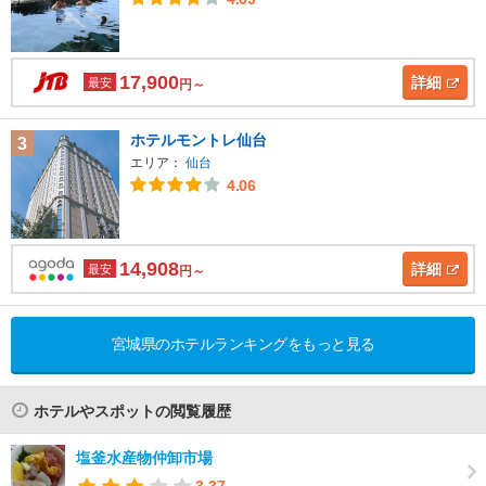
17,900
詳細
最安
円～
ホテルモントレ仙台
3
エリア：
仙台
4.06
14,908
詳細
最安
円～
宮城県のホテルランキングをもっと見る
ホテルやスポットの閲覧履歴
塩釜水産物仲卸市場
3.37