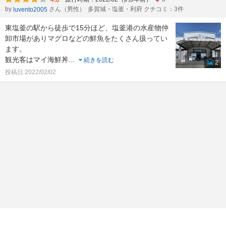
by
さん（男性）
多賀城・塩釜・利府 クチコミ：3件
luvento2005
東塩釜の駅から徒歩で15分ほど、塩釜港の水産物仲
卸市場がありマグロなどの鮮魚をたくさん扱ってい
ます。
観光客はマイ海鮮丼
...
続きを読む
2
投稿日:2022/02/02