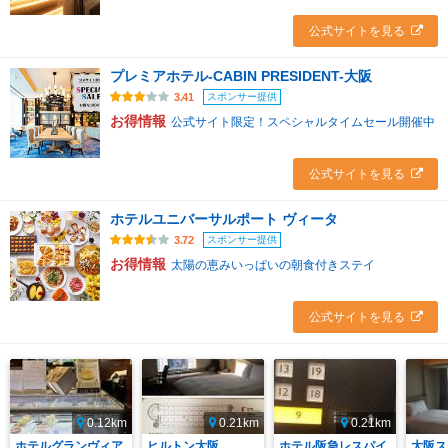
公式サイトを見る
プレミアホテル-CABIN PRESIDENT-大阪
スポンサー提供
3.41
お得情報
公式サイト限定！スペシャルタイムセール開催中
公式サイトを見る
ホテルユニバーサルポート ヴィータ
スポンサー提供
3.72
お得情報
太陽の恵みいっぱいの朝食付きステイ
公式サイトを見る
0.12km
0.21km
0.21km
ホテルグランヴィア
ヒルトン大阪
ホテル阪急レスパイ
大阪ス