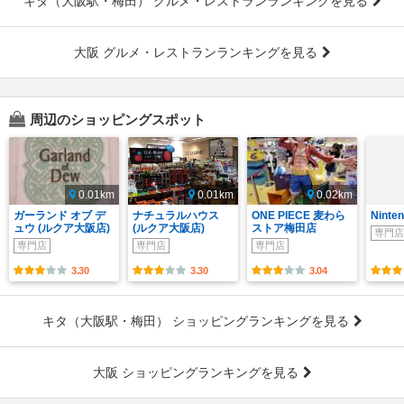
キタ（大阪駅・梅田） グルメ・レストランランキングを見る
大阪 グルメ・レストランランキングを見る
周辺のショッピングスポット
0.01km
0.01km
0.02km
ガーランド オブ デ
ナチュラルハウス
ONE PIECE 麦わら
Ninte
ュウ (ルクア大阪店)
(ルクア大阪店)
ストア梅田店
専門店
専門店
専門店
専門店
3.30
3.30
3.04
キタ（大阪駅・梅田） ショッピングランキングを見る
大阪 ショッピングランキングを見る