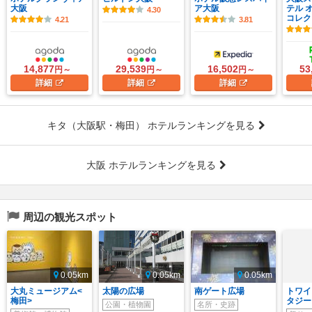
大阪
ア大阪
テル 
4.30
コレク
4.21
3.81
14,877
29,539
16,502
53
円～
円～
円～
詳細
詳細
詳細
キタ（大阪駅・梅田） ホテルランキングを見る
大阪 ホテルランキングを見る
周辺の観光スポット
0.05km
0.05km
0.05km
大丸ミュージアム<
太陽の広場
南ゲート広場
トワイ
梅田>
タジー
公園・植物園
名所・史跡