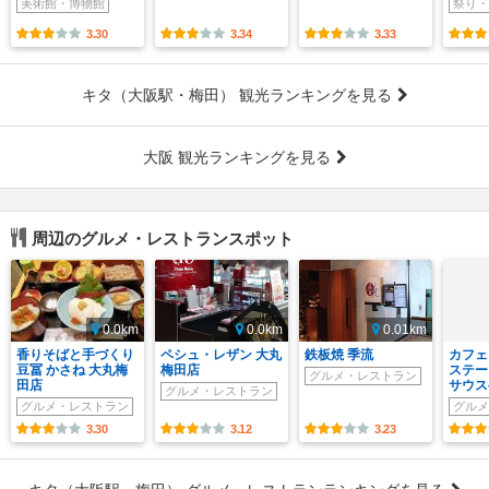
美術館・博物館
祭り・
3.30
3.34
3.33
キタ（大阪駅・梅田） 観光ランキングを見る
大阪 観光ランキングを見る
周辺のグルメ・レストランスポット
0.0km
0.0km
0.01km
香りそばと手づくり
ペシュ・レザン 大丸
鉄板焼 季流
カフェ
豆冨 かさね 大丸梅
梅田店
ステー
グルメ・レストラン
田店
サウス
グルメ・レストラン
グルメ・レストラン
グルメ
3.30
3.12
3.23