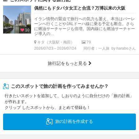
偶然にもドタバタ女王と合流？万博以来の大阪
イラン情勢の緊迫で旅行への気力も萎え、本当はバーレ
ーンへ行くことやJALドーハ線に乗る予定も断念。さら
に燃油サーチャージも倍増。国内線にも燃油サーチャー
10
ジ導入の...
キタ（大阪駅・梅田）
79
2026/07/23～2026/07/24
同行者：一人旅
by haraboさん
旅行記をもっと見る
このスポットで旅の計画を作ってみませんか？
行きたいスポットを追加して、しおりのように自分だけの「旅の計画」
が作れます。
クリップ したスポットから、まとめて登録も！
旅の計画を作成する