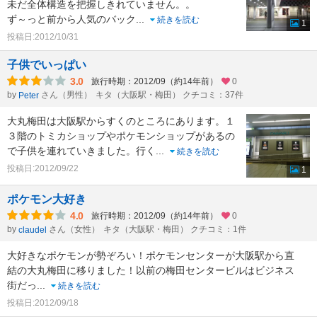
未だ全体構造を把握しきれていません。。
ず～っと前から人気のバック
...
続きを読む
1
投稿日:2012/10/31
子供でいっぱい
3.0
旅行時期：2012/09（約14年前）
0
by
さん（男性）
キタ（大阪駅・梅田） クチコミ：37件
Peter
大丸梅田は大阪駅からすくのところにあります。１
３階のトミカショップやポケモンショップがあるの
で子供を連れていきました。行く
...
続きを読む
投稿日:2012/09/22
1
ポケモン大好き
4.0
旅行時期：2012/09（約14年前）
0
by
さん（女性）
キタ（大阪駅・梅田） クチコミ：1件
claudel
大好きなポケモンが勢ぞろい！ポケモンセンターが大阪駅から直
結の大丸梅田に移りました！以前の梅田センタービルはビジネス
街だっ
...
続きを読む
投稿日:2012/09/18