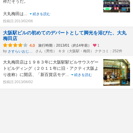
祥だそうだ。
1
大丸梅田は
...
続きを読む
投稿日:2013/02/06
大阪駅ビルの初めてのデパートとして脚光を浴びた、大丸
梅田店
4.0
旅行時期：2013/01（約14年前）
1
by
さん（男性）
キタ（大阪駅・梅田） クチコミ：252件
さすらいおじさん
大丸梅田店は１９８３年に大阪駅駅ビルサウスゲー
トビルディング（２０１１年に旧・アクティ大阪よ
り改称）に開店、「新百貨店モデ
...
続きを読む
投稿日:2013/06/02
2