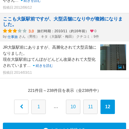
やきん
...
続きを読む
投稿日:2012/06/12
ここも大阪駅前ですが、大型店舗になり中が複雑になりま
した。
3.0
旅行時期：2010/11（約16年前）
0
by
さん（男性）
キタ（大阪駅・梅田） クチコミ：9件
仕事旅
JR大阪駅前にありますが、高層化されて大型店舗に
なりました。
現在大阪駅前はてんぽがどんどん改築されて大型化
されています
...
続きを読む
1
投稿日:2014/03/11
221件目～238件目を表示（全238件中）
…
1
10
11
12