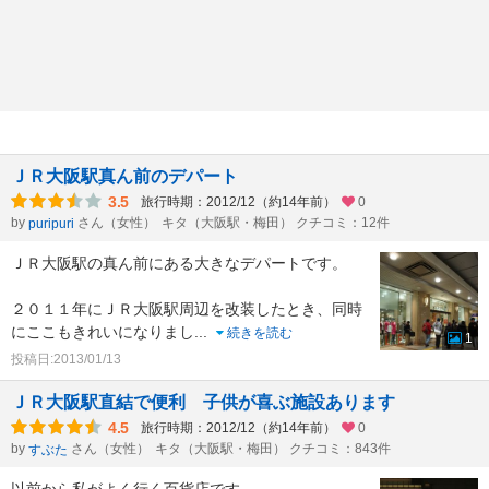
ＪＲ大阪駅真ん前のデパート
3.5
旅行時期：2012/12（約14年前）
0
by
さん（女性）
キタ（大阪駅・梅田） クチコミ：12件
puripuri
ＪＲ大阪駅の真ん前にある大きなデパートです。
２０１１年にＪＲ大阪駅周辺を改装したとき、同時
にここもきれいになりまし
...
続きを読む
1
投稿日:2013/01/13
ＪＲ大阪駅直結で便利 子供が喜ぶ施設あります
4.5
旅行時期：2012/12（約14年前）
0
by
さん（女性）
キタ（大阪駅・梅田） クチコミ：843件
すぶた