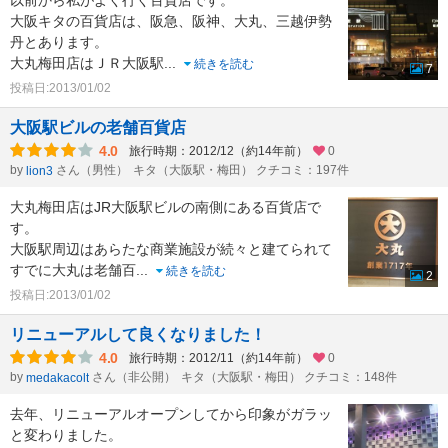
以前から私がよく行く百貨店です。
大阪キタの百貨店は、阪急、阪神、大丸、三越伊勢
丹とあります。
大丸梅田店はＪＲ大阪駅
...
続きを読む
7
投稿日:2013/01/02
大阪駅ビルの老舗百貨店
4.0
旅行時期：2012/12（約14年前）
0
by
さん（男性）
キタ（大阪駅・梅田） クチコミ：197件
lion3
大丸梅田店はJR大阪駅ビルの南側にある百貨店で
す。
大阪駅周辺はあらたな商業施設が続々と建てられて
すでに大丸は老舗百
...
続きを読む
2
投稿日:2013/01/02
リニューアルして良くなりました！
4.0
旅行時期：2012/11（約14年前）
0
by
さん（非公開）
キタ（大阪駅・梅田） クチコミ：148件
medakacolt
去年、リニューアルオープンしてから印象がガラッ
と変わりました。