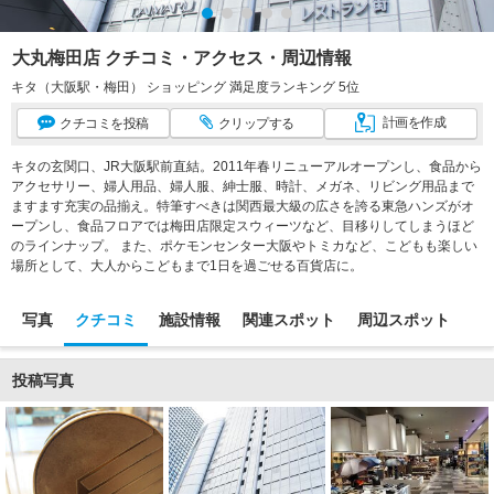
大丸梅田店 クチコミ・アクセス・周辺情報
キタ（大阪駅・梅田） ショッピング 満足度ランキング 5位
計画
を作成
クチコミ
を投稿
クリップ
する
キタの玄関口、JR大阪駅前直結。2011年春リニューアルオープンし、食品から
アクセサリー、婦人用品、婦人服、紳士服、時計、メガネ、リビング用品まで
ますます充実の品揃え。特筆すべきは関西最大級の広さを誇る東急ハンズがオ
ープンし、食品フロアでは梅田店限定スウィーツなど、目移りしてしまうほど
のラインナップ。 また、ポケモンセンター大阪やトミカなど、こどもも楽しい
場所として、大人からこどもまで1日を過ごせる百貨店に。
写真
クチコミ
施設情報
関連スポット
周辺スポット
投稿写真