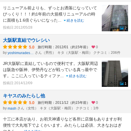
リニューアル前よりも、ずっとお洒落になっていて
びっくり！！！約1年前の大規模リニューアルの時
に面積も1.6倍ぐらいになった
...
続きを読む
投稿日:2012/05/28
2
大阪駅直結でウレシい
5.0
旅行時期：2012/01（約15年前）
0
by
さん（男性）
キタ（大阪駅・梅田） クチコミ：206件
yoshimuradesuyo
JR大阪駅に直結しているので便利です。大阪駅周辺
は阪急や阪神、伊勢丹などが戦っている真っ最中で
す。ここに入っているティファ
...
続きを読む
投稿日:2014/12/09
1
キヤスのみたらし他
5.0
旅行時期：2011/12（約15年前）
0
by
さん（女性）
キタ（大阪駅・梅田） クチコミ：1件
mash
十三に本店があり、お初天神通りなど各所に店舗もありますが利
便性で大丸地下でよくかいます。みたらしは必須、大きなおはぎ