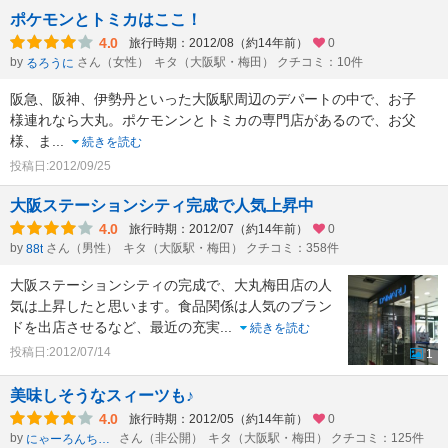
ポケモンとトミカはここ！
4.0
旅行時期：2012/08（約14年前）
0
by
さん（女性）
キタ（大阪駅・梅田） クチコミ：10件
るろうに
阪急、阪神、伊勢丹といった大阪駅周辺のデパートの中で、お子
様連れなら大丸。ポケモンンとトミカの専門店があるので、お父
様、ま
...
続きを読む
投稿日:2012/09/25
大阪ステーションシティ完成で人気上昇中
4.0
旅行時期：2012/07（約14年前）
0
by
さん（男性）
キタ（大阪駅・梅田） クチコミ：358件
88t
大阪ステーションシティの完成で、大丸梅田店の人
気は上昇したと思います。食品関係は人気のブラン
ドを出店させるなど、最近の充実
...
続きを読む
投稿日:2012/07/14
1
美味しそうなスィーツも♪
4.0
旅行時期：2012/05（約14年前）
0
by
さん（非公開）
キタ（大阪駅・梅田） クチコミ：125件
にゃーろんちゃん