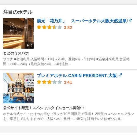
注目のホテル
湯元「花乃井」 スーパーホテル大阪天然温泉
3.82
PR
ととのうスパホ
サウナ ■宿泊利用 入浴時間：11時～25時、翌朝6時～午前9時 ■温泉外来利用 営業時
間：11時～24時（最終入館23時・24時退館...
プレミアホテル-CABIN PRESIDENT-大阪
3.41
PR
公式サイト限定！スペシャルタイムセール開催中
ホテル公式サイトだけのお得なプランが10日間限定で登場！ 2種類のスペシャルプラン
をご用意しておりますので、大阪へのご旅行・ご出張を計画中の方はぜひお見...