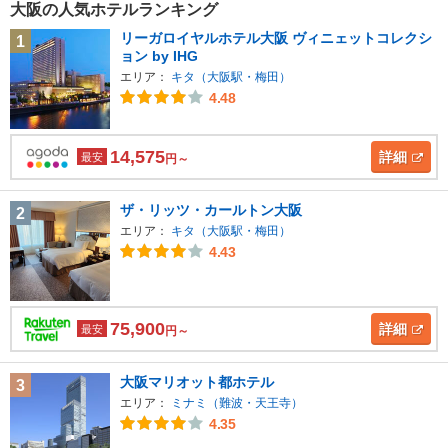
大阪の人気ホテルランキング
リーガロイヤルホテル大阪 ヴィニェットコレクシ
1
ョン by IHG
エリア：
キタ（大阪駅・梅田）
4.48
14,575
詳細
最安
円～
ザ・リッツ・カールトン大阪
2
エリア：
キタ（大阪駅・梅田）
4.43
75,900
詳細
最安
円～
大阪マリオット都ホテル
3
エリア：
ミナミ（難波・天王寺）
4.35