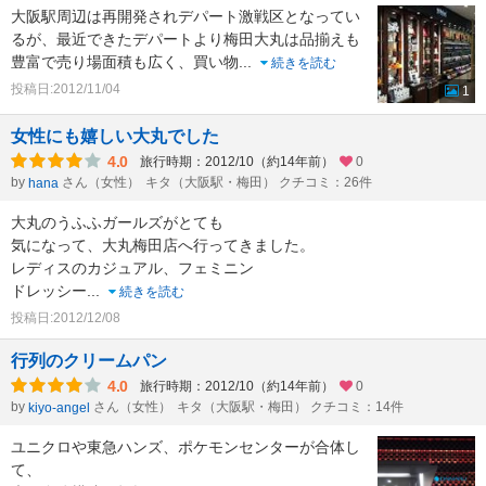
大阪駅周辺は再開発されデパート激戦区となってい
るが、最近できたデパートより梅田大丸は品揃えも
豊富で売り場面積も広く、買い物
...
続きを読む
投稿日:2012/11/04
1
女性にも嬉しい大丸でした
4.0
旅行時期：2012/10（約14年前）
0
by
さん（女性）
キタ（大阪駅・梅田） クチコミ：26件
hana
大丸のうふふガールズがとても
気になって、大丸梅田店へ行ってきました。
レディスのカジュアル、フェミニン
ドレッシー
...
続きを読む
投稿日:2012/12/08
行列のクリームパン
4.0
旅行時期：2012/10（約14年前）
0
by
さん（女性）
キタ（大阪駅・梅田） クチコミ：14件
kiyo-angel
ユニクロや東急ハンズ、ポケモンセンターが合体し
て、