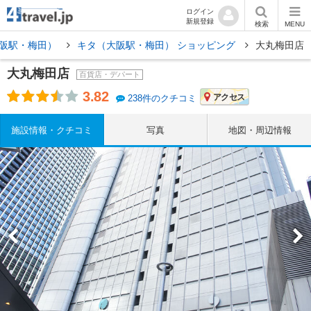
ログイン
新規登録
検索
MENU
阪駅・梅田）
キタ（大阪駅・梅田） ショッピング
大丸梅田店
大丸梅田店
百貨店・デパート
3.82
アクセス
238件のクチコミ
施設情報・クチコミ
写真
地図・周辺情報