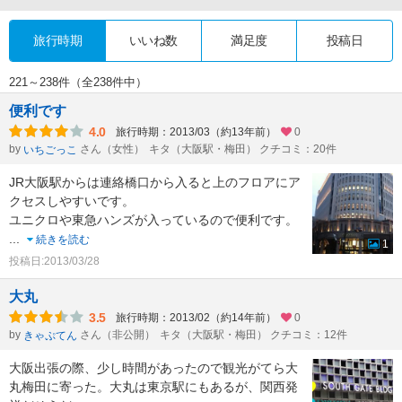
旅行時期
いいね数
満足度
投稿日
221～238件（全238件中）
便利です
4.0
旅行時期：2013/03（約13年前）
0
by
さん（女性）
キタ（大阪駅・梅田） クチコミ：20件
いちごっこ
JR大阪駅からは連絡橋口から入ると上のフロアにア
クセスしやすいです。
ユニクロや東急ハンズが入っているので便利です。
...
続きを読む
1
投稿日:2013/03/28
大丸
3.5
旅行時期：2013/02（約14年前）
0
by
さん（非公開）
キタ（大阪駅・梅田） クチコミ：12件
きゃぷてん
大阪出張の際、少し時間があったので観光がてら大
丸梅田に寄った。大丸は東京駅にもあるが、関西発