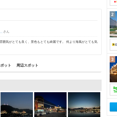
2
さん
カリンリイ
雰囲気がとても良く、景色もとても綺麗です。 何より海風がとても気
3
スポット
周辺スポット