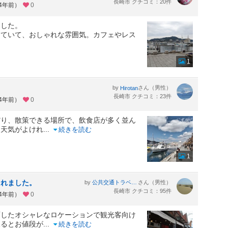
長崎市 クチコミ：20件
約4年前）
0
ました。
していて、おしゃれな雰囲気。カフェやレス
1
by
さん（男性）
Hirotan
長崎市 クチコミ：23件
約4年前）
0
だり、散策できる場所で、飲食店が多く並ん
、天気がよけれ
...
続きを読む
1
られました。
by
さん（男性）
公共交通トラベラーken
長崎市 クチコミ：95件
約4年前）
0
面したオシャレなロケーションで観光客向け
見るとお値段が
...
続きを読む