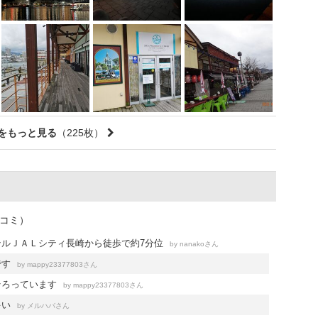
をもっと見る
（225枚）
チコミ）
テルＪＡＬシティ長崎から徒歩で約7分位
by
さん
nanako
です
by
さん
mappy23377803
そろっています
by
さん
mappy23377803
多い
by
さん
メルハバ