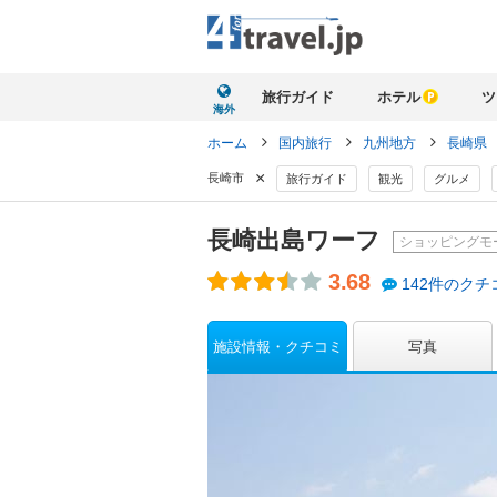
旅行ガイド
ホテル
ツ
海外
ホーム
国内旅行
九州地方
長崎県
×
長崎市
旅行ガイド
観光
グルメ
長崎出島ワーフ
ショッピングモ
3.68
142件のクチ
施設情報・クチコミ
写真