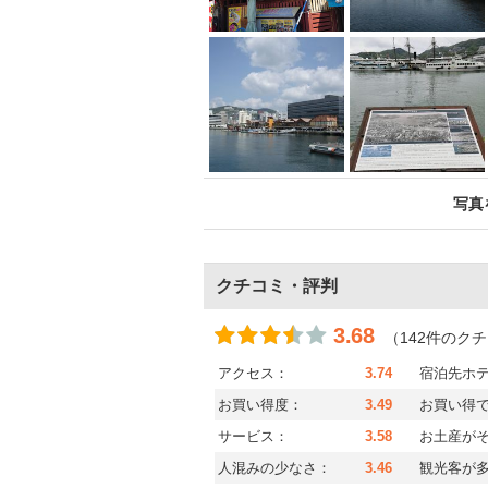
写真
クチコミ・評判
3.68
（142件のク
アクセス：
3.74
宿泊先ホ
お買い得度：
3.49
お買い得
サービス：
3.58
お土産が
人混みの少なさ：
3.46
観光客が