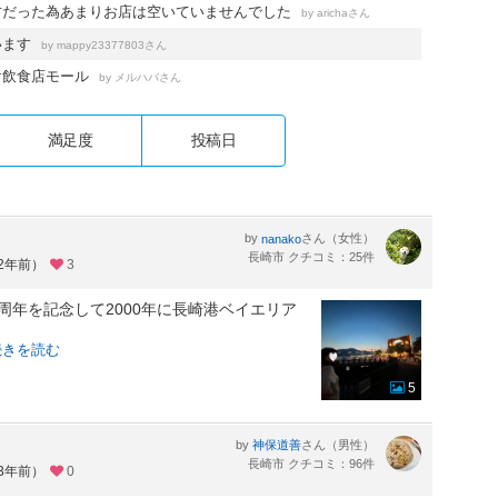
方だった為あまりお店は空いていませんでした
by
さん
aricha
います
by
さん
mappy23377803
け飲食店モール
by
さん
メルハバ
満足度
投稿日
by
さん（女性）
nanako
長崎市 クチコミ：25件
約2年前）
3
周年を記念して2000年に長崎港ベイエリア
続きを読む
5
by
さん（男性）
神保道善
長崎市 クチコミ：96件
約3年前）
0