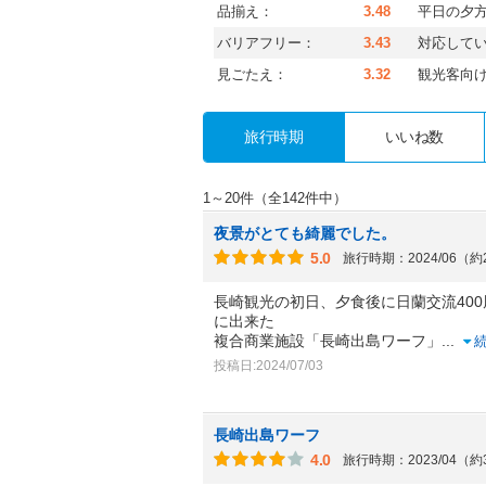
品揃え：
3.48
平日の夕
バリアフリー：
3.43
対応して
見ごたえ：
3.32
観光客向
旅行時期
いいね数
1～20件（全142件中）
夜景がとても綺麗でした。
5.0
旅行時期：2024/06（
長崎観光の初日、夕食後に日蘭交流400
に出来た
複合商業施設「長崎出島ワーフ」
...
投稿日:2024/07/03
長崎出島ワーフ
4.0
旅行時期：2023/04（