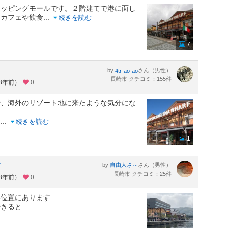
ョッピングモールです。２階建てで港に面し
なカフェや飲食
...
続きを読む
7
by
さん（男性）
4tr-ao-ao
長崎市 クチコミ：155件
約3年前）
0
で、海外のリゾート地に来たような気分にな
じ
...
続きを読む
1
す
by
さん（男性）
自由人さ～
長崎市 クチコミ：25件
約3年前）
0
い位置にあります
できると