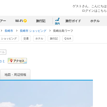
ゲストさん、
こんにちは
ログインはこちら
アー
Wi-Fi
旅行記
旅行ガイド
ホテル
国内
長崎市
長崎市 ショッピング
長崎出島ワーフ
ショッピング
交通
ホテル
旅行記
Q＆A
ール
コミ
アクセス
地図・周辺情報