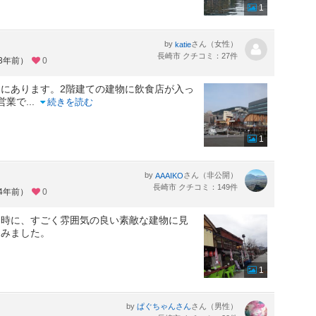
1
by
さん（女性）
katie
長崎市 クチコミ：27件
約3年前）
0
にあります。2階建ての建物に飲食店が入っ
営業で
...
続きを読む
1
by
さん（非公開）
AAAIKO
長崎市 クチコミ：149件
約4年前）
0
た時に、すごく雰囲気の良い素敵な建物に見
てみました。
1
by
さん（男性）
ぱぐちゃんさん