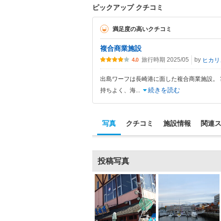
ピックアップ クチコミ
満足度の高いクチコミ
複合商業施設
旅行時期 2025/05
by
ヒ
4.0
出島ワーフは長崎港に面した複合商業施設。 
続きを読む
持ちよく、海
...
写真
クチコミ
施設情報
関連
投稿写真