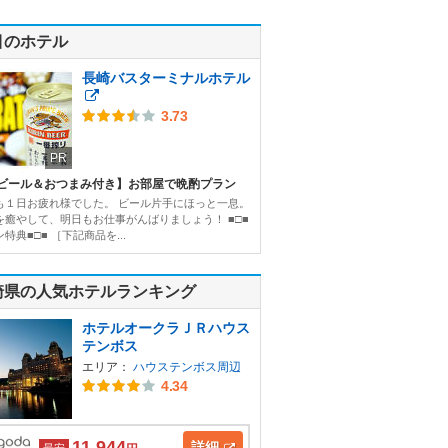
目のホテル
長崎バスターミナルホテル
3.73
PR
ビール＆おつまみ付き】お部屋で晩酌プラン
も１日お疲れ様でした。 ビール片手にほっと一息。
を癒やして、明日もお仕事がんばりましょう！ ■□■
特典■□■ ［下記商品を...
崎県の人気ホテルランキング
ホテルオークラＪＲハウス
テンボス
エリア：
ハウステンボス周辺
4.34
11,944
詳細
最安