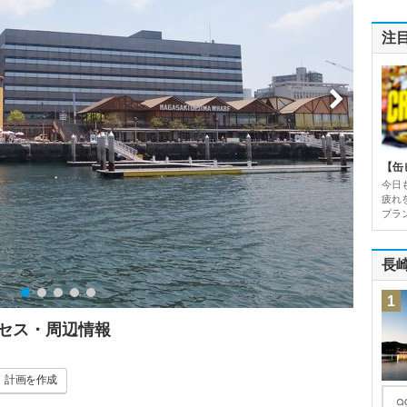
注
【缶
今日
疲れ
プラン
長
1
クセス・周辺情報
計画
を作成