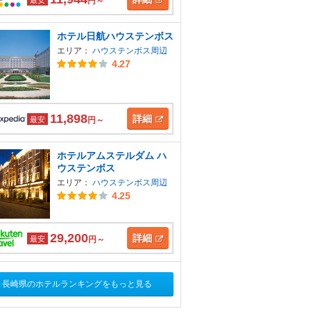
円～
ホテル日航ハウステンボス
エリア：
ハウステンボス周辺
4.27
11,898
詳細
最安
円～
ホテルアムステルダム ハ
ウステンボス
エリア：
ハウステンボス周辺
4.25
29,200
詳細
最安
円～
長崎県のホテルランキングをもっと見る