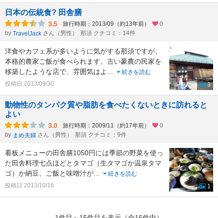
日本の伝統食? 田舎膳
3.5
旅行時期：2013/09（約13年前）
0
by
さん（男性）
那須 クチコミ：14件
TravelJack
洋食やカフェ系が多いように気がする那須ですが、
本格的農家ご飯が食べられます。古い豪農の民家を
移築したような店で、雰囲気はよ
...
続きを読む
投稿日:2013/09/30
3
動物性のタンパク質や脂肪を食べたくないときに訪れると
よい
3.0
旅行時期：2009/11（約17年前）
0
by
さん（男性）
那須 クチコミ：9件
まめ夫婦
看板メニューの田舎膳1050円には季節の野菜を使っ
た田舎料理七点ほどとタマゴ（生タマゴか温泉タマ
ゴ）か納豆、ご飯と味噌汁が
...
続きを読む
投稿日:2013/10/16
1
1件目～15件目を表示（全16件中）