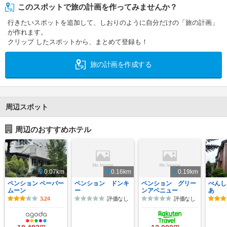
このスポットで旅の計画を作ってみませんか？
行きたいスポットを追加して、しおりのように自分だけの「旅の計画」
が作れます。
クリップ したスポットから、まとめて登録も！
旅の計画を作成する
周辺スポット
周辺のおすすめホテル
0.07km
0.16km
0.19km
ペンション ペーパー
ペンション ドンキ
ペンション グリー
ぺんし
ムーン
ー
ンアベニュー
あ
3.24
評価なし
評価なし