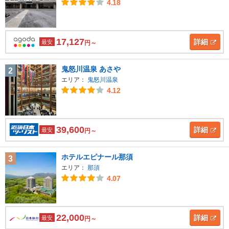
4.18
17,127
詳細
最安
円～
鬼怒川温泉 あさや
2
エリア：
鬼怒川温泉
4.12
39,600
詳細
最安
円～
ホテルエピナール那須
3
エリア：
那須
4.07
22,000
詳細
最安
円～