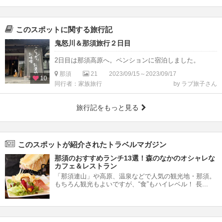
このスポットに関する旅行記
鬼怒川＆那須旅行２日目
2日目は那須高原へ。ペンションに宿泊しました。
那須
21
2023/09/15～2023/09/17
10
同行者：家族旅行
by ラブ旅子さん
旅行記をもっと見る
このスポットが紹介されたトラベルマガジン
那須のおすすめランチ13選！森のなかのオシャレな
カフェ＆レストラン
「那須連山」や高原、温泉などで人気の観光地・那須。
もちろん観光もよいですが、“食”もハイレベル！ 長...