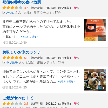
那須御養卵の食べ放題
3.5
旅行時期：2024/04（約2年前）
0
by
さん（女性）
那須 クチコミ：17件
Avoca
ＧＷ中は夜営業があったので行ってみました。
事前にメールで予約をしたものの、大型連休中は予
約不可なんだそう。
土曜の１
...
続きを読む
8
投稿日:2024/10/30
美味しいお米のランチ
5.0
旅行時期：2022/04（約4年前）
0
by
さん（女性）
那須 クチコミ：28件
ラブ旅子
那須で美味しいお米が食べたくて、ランチに利用し
ました。メニューは割と豊富ですが、お子様セット
はないです。お米が食べ放題なの
...
続きを読む
投稿日:2022/04/25
1
ご飯が食べたくて
2.5
旅行時期：2021/10（約5年前）
0