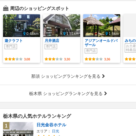
周辺のショッピングスポット
0.48km
1.31km
1.6km
遊クラフト
月井酒店
アジアンオールドバ
みちの
ザール
お土産
専門店
専門店
特産品
専門店
3.08
3.30
3.36
那須 ショッピングランキングを見る
栃木県 ショッピングランキングを見る
栃木県の人気ホテルランキング
日光金谷ホテル
1
エリア：
日光