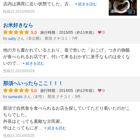
店内は満席に近い状態でした。古
...
続きを読む
投稿日:2015/09/20
1
お米好きなら
5.0
旅行時期：2015/05（約11年前）
0
by
さん（非公開）
那須 クチコミ：7件
sally
他の方も書かれているとおり、釜で炊いた「おこげ」つきの御飯
が食べられるお店です。付いて来るおかずに派手なものは全くな
いので
...
続きを読む
投稿日:2015/05/28
那須へいったらここ！！！
5.0
旅行時期：2014/05（約12年前）
0
by
さん（女性）
那須 クチコミ：3件
sumeshi
那須で自然食を食べられるお店を探していてたどり着いたのがこ
ちらでした。
外装はとっても素敵な古民家。
中はとってもにぎ
...
続きを読む
投稿日:2014/05/26