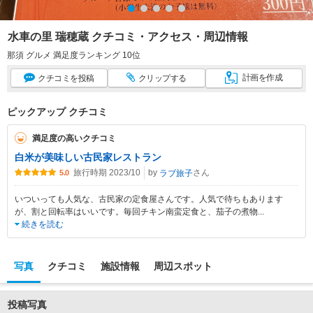
水車の里 瑞穂蔵 クチコミ・アクセス・周辺情報
那須 グルメ 満足度ランキング 10位
計画
を作成
クチコミ
を投稿
クリップ
する
ピックアップ クチコミ
満足度の高いクチコミ
白米が美味しい古民家レストラン
旅行時期 2023/10
by
さん
ラブ旅子
5.0
いついっても人気な、古民家の定食屋さんです。人気で待ちもあります
が、割と回転率はいいです。毎回チキン南蛮定食と、茄子の煮物
...
続きを読む
写真
クチコミ
施設情報
周辺スポット
投稿写真