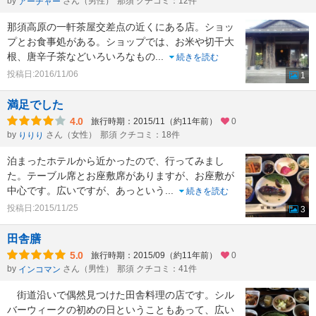
by
さん（男性）
那須 クチコミ：12件
アーチャー
那須高原の一軒茶屋交差点の近くにある店。ショッ
プとお食事処がある。ショップでは、お米や切干大
根、唐辛子茶などいろいろなもの
...
続きを読む
投稿日:2016/11/06
1
満足でした
4.0
旅行時期：2015/11（約11年前）
0
by
さん（女性）
那須 クチコミ：18件
りりり
泊まったホテルから近かったので、行ってみまし
た。テーブル席とお座敷席がありますが、お座敷が
中心です。広いですが、あっという
...
続きを読む
投稿日:2015/11/25
3
田舎膳
5.0
旅行時期：2015/09（約11年前）
0
by
さん（男性）
那須 クチコミ：41件
インコマン
街道沿いで偶然見つけた田舎料理の店です。シル
バーウィークの初めの日ということもあって、広い