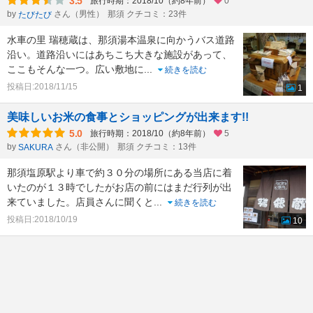
3.5
旅行時期：2018/10（約8年前）
0
by
さん（男性）
那須 クチコミ：23件
たびたび
水車の里 瑞穂蔵は、那須湯本温泉に向かうバス道路
沿い。道路沿いにはあちこち大きな施設があって、
ここもそんな一つ。広い敷地に
...
続きを読む
投稿日:2018/11/15
1
美味しいお米の食事とショッピングが出来ます!!
5.0
旅行時期：2018/10（約8年前）
5
by
さん（非公開）
那須 クチコミ：13件
SAKURA
那須塩原駅より車で約３０分の場所にある当店に着
いたのが１３時でしたがお店の前にはまだ行列が出
来ていました。店員さんに聞くと
...
続きを読む
投稿日:2018/10/19
10