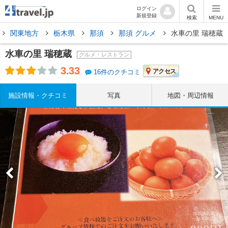
ログイン
新規登録
検索
MENU
関東地方
栃木県
那須
那須 グルメ
水車の里 瑞穂蔵
水車の里 瑞穂蔵
グルメ・レストラン
3.33
アクセス
16件のクチコミ
施設情報・クチコミ
写真
地図・周辺情報