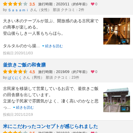
3.5
旅行時期：2020/11（約6年前）
0
by
さん（女性）
那須 クチコミ：2件
Ｓａｓａｍｉ
大きい木のテーブルが並ぶ、開放感のある古民家で
の商事が楽しめる。
登山後らしき一人客もちらほら。
3
タルタルのから揚
...
続きを読む
投稿日:2020/11/03
釜炊きご飯の和食膳
4.5
旅行時期：2019/09（約7年前）
0
by
さん（男性）
那須 クチコミ：23件
ぱくにく
古民家を移築して営業しているお店で、釜炊きご飯
の田舎膳を出しています。
立派な子民家で雰囲気がよく、凄く高いのかなと思
っ
...
続きを読む
3
投稿日:2021/12/19
米にこだわったコンセプトが感じられました