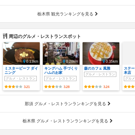
栃木県 観光ランキングを見る
周辺のグルメ・レストランスポット
0.13km
0.28km
0.35km
ミスタービーフ ダイ
キングハム 手づくり
森のカフェ 風雅
ステー
ニング
ハムのお家
本店
グルメ・レストラン
グルメ・レストラン
グルメ・レストラン
グルメ
3.21
3.28
3.24
那須 グルメ・レストランランキングを見る
栃木県 グルメ・レストランランキングを見る