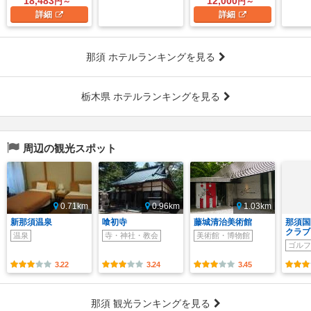
18,483
12,000
円～
円～
詳細
詳細
那須 ホテルランキングを見る
栃木県 ホテルランキングを見る
周辺の観光スポット
0.71km
0.96km
1.03km
新那須温泉
喰初寺
藤城清治美術館
那須国
クラブ
温泉
寺・神社・教会
美術館・博物館
ゴルフ
3.22
3.24
3.45
那須 観光ランキングを見る