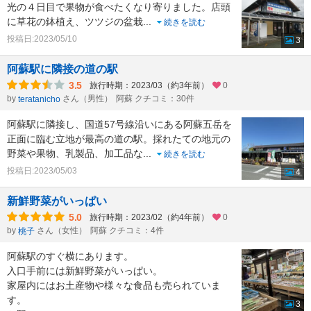
光の４日目で果物が食べたくなり寄りました。店頭
に草花の鉢植え、ツツジの盆栽
...
続きを読む
投稿日:2023/05/10
3
阿蘇駅に隣接の道の駅
3.5
旅行時期：2023/03（約3年前）
0
by
さん（男性）
阿蘇 クチコミ：30件
teratanicho
阿蘇駅に隣接し、国道57号線沿いにある阿蘇五岳を
正面に臨む立地が最高の道の駅。採れたての地元の
野菜や果物、乳製品、加工品な
...
続きを読む
投稿日:2023/05/03
4
新鮮野菜がいっぱい
5.0
旅行時期：2023/02（約4年前）
0
by
さん（女性）
阿蘇 クチコミ：4件
桃子
阿蘇駅のすぐ横にあります。
入口手前には新鮮野菜がいっぱい。
家屋内にはお土産物や様々な食品も売られていま
す。
3