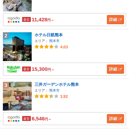
11,428
詳細
最安
円～
ホテル日航熊本
2
エリア：
熊本市
4.03
15,300
詳細
最安
円～
三井ガーデンホテル熊本
3
エリア：
熊本市
3.92
6,546
詳細
最安
円～