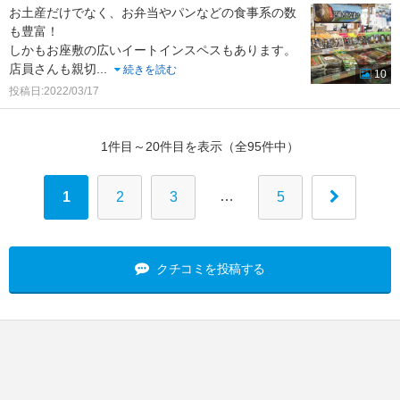
お土産だけでなく、お弁当やパンなどの食事系の数
も豊富！
しかもお座敷の広いイートインスペスもあります。
店員さんも親切
...
続きを読む
10
投稿日:2022/03/17
1件目～20件目を表示（全95件中）
…
1
2
3
5
クチコミを投稿する