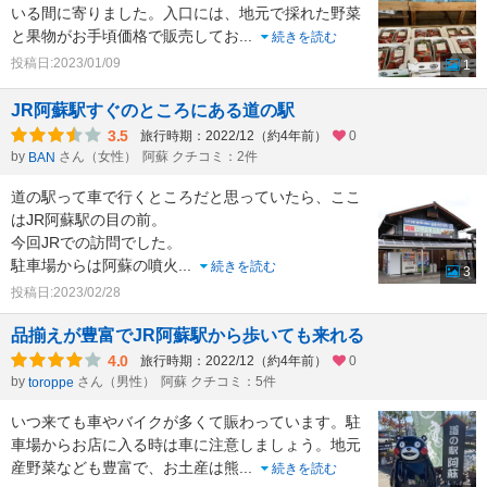
いる間に寄りました。入口には、地元で採れた野菜
と果物がお手頃価格で販売してお
...
続きを読む
投稿日:2023/01/09
1
JR阿蘇駅すぐのところにある道の駅
3.5
旅行時期：2022/12（約4年前）
0
by
さん（女性）
阿蘇 クチコミ：2件
BAN
道の駅って車で行くところだと思っていたら、ここ
はJR阿蘇駅の目の前。
今回JRでの訪問でした。
駐車場からは阿蘇の噴火
...
続きを読む
3
投稿日:2023/02/28
品揃えが豊富でJR阿蘇駅から歩いても来れる
4.0
旅行時期：2022/12（約4年前）
0
by
さん（男性）
阿蘇 クチコミ：5件
toroppe
いつ来ても車やバイクが多くて賑わっています。駐
車場からお店に入る時は車に注意しましょう。地元
産野菜なども豊富で、お土産は熊
...
続きを読む