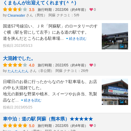
くまもんが出迎えてくれます(＾＾)
3.5
旅行時期：2022/06（約4年前）
0
by
さん（男性）
阿蘇 クチコミ：5件
Clearwater
国道57号線沿い、ＪＲ「阿蘇駅」のロータリーのす
ぐ横（駅を背にして左手）にある道の駅です。
道を挟んだところにある駐車場
...
続きを読む
投稿日:2023/03/13
3
大混雑でした。
4.0
旅行時期：2022/05（約4年前）
0
by
さん（非公開）
阿蘇 クチコミ：26件
たんたんたん
日曜日のお昼に行ったからなのか？駐車場も、お店
の中も大混雑でした。
地元の新鮮な野菜や植木、スイーツやお弁当、乳製
品など
...
続きを読む
4
投稿日:2023/05/25
車中泊：道の駅 阿蘇（熊本県）★★★★★
5.0
旅行時期：2022/05（約4年前）
0