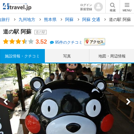
ログイン
新規登録
検索
MENU
内旅行
九州地方
熊本県
阿蘇
阿蘇 交通
道の駅 阿蘇
道の駅 阿蘇
道の駅
3.52
アクセス
95件のクチコミ
施設情報・クチコミ
写真
地図・周辺情報