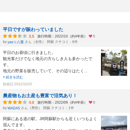
平日ですが賑わっていました
3.5
旅行時期：2022/10（約4年前）
5
by
さん（女性）
阿蘇 クチコミ：6件
yae☆八重
平日のお昼頃に行きました。
観光客だけでなく地元の方らしき人も多かったで
す。
地元の野菜を販売していて、その辺りはたく
...
2
続きを読む
投稿日:2022/10/25
農産物もお土産も豊富で活気あり！
4.0
旅行時期：2022/09（約4年前）
0
by
さん（男性）
阿蘇 クチコミ：1件
WADA5
阿蘇にある道の駅。JR阿蘇駅からも近くいつもよく
混んでます。