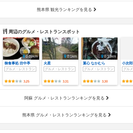
熊本県 観光ランキングを見る
周辺のグルメ・レストランスポット
0.09km
0.1km
0.13km
御食事処 坊中亭
火星
菓心 なかむら
小次郎
グルメ・レストラン
グルメ・レストラン
グルメ・レストラン
グルメ
3.25
3.31
3.30
阿蘇 グルメ・レストランランキングを見る
熊本県 グルメ・レストランランキングを見る