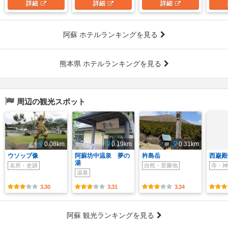
詳細
詳細
詳細
阿蘇 ホテルランキングを見る
熊本県 ホテルランキングを見る
周辺の観光スポット
0.08km
0.19km
0.31km
ウソップ像
阿蘇坊中温泉 夢の
杵島岳
西巌殿
湯
名所・史跡
自然・景勝地
寺・神
温泉
3.30
3.31
3.34
阿蘇 観光ランキングを見る