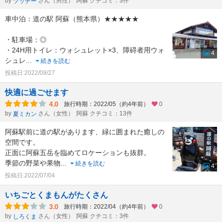
by
さん（男性）
阿蘇 クチコミ：3件
ツッチー
車中泊：道の駅 阿蘇（熊本県）★★★★★
・駐車場：◎
・24H用トイレ：ウォシュレット×3、障碍者用ウォ
4
シュレ
...
続きを読む
投稿日:2022/09/27
快適に過ごせます
4.0
旅行時期：2022/05（約4年前）
0
by
さん（女性）
阿蘇 クチコミ：13件
夏ミカン
阿蘇駅前に道の駅があります、緑に囲まれた癒しの
空間です。
正面に阿蘇五岳を臨めてロケーションも抜群。
季節の野菜や果物
...
続きを読む
4
投稿日:2022/07/04
いちごとくまもんがたくさん
3.0
旅行時期：2022/04（約4年前）
0
by
さん（女性）
阿蘇 クチコミ：3件
しろくま