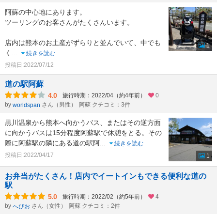
阿蘇の中心地にあります。
ツーリングのお客さんがたくさんいます。
店内は熊本のお土産がずらりと並んでいて、中でも
1
く
...
続きを読む
投稿日:2022/07/12
道の駅阿蘇
4.0
旅行時期：2022/04（約4年前）
0
by
さん（男性）
阿蘇 クチコミ：3件
worldspan
黒川温泉から熊本へ向かうバス、またはその逆方面
に向かうバスは15分程度阿蘇駅で休憩をとる。その
際に阿蘇駅の隣にある道の駅阿
...
続きを読む
投稿日:2022/04/17
1
お弁当がたくさん！店内でイートインもできる便利な道の
駅
5.0
旅行時期：2022/02（約5年前）
4
by
さん（女性）
阿蘇 クチコミ：2件
へびお