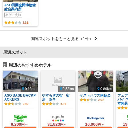
ASO田園空間博物館
総合案内所
名所・史跡
3.31
関連スポットをもっと見る
（1件）
周辺スポット
周辺のおすすめホテル
0.13km
0.53km
0.89km
ASO BASE BACKP
やすらぎの宿 宿
ゲストハウス阿蘇楽
フェア
ACKERS
房 あそ
バイ･
2.57
本阿蘇
2.92
3.01
6,200
31,823
10,000
19
円～
円～
円～