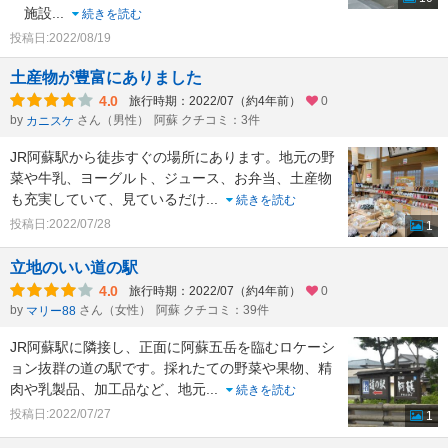
施設
...
続きを読む
投稿日:2022/08/19
土産物が豊富にありました
4.0
旅行時期：2022/07（約4年前）
0
by
さん（男性）
阿蘇 クチコミ：3件
カニスケ
JR阿蘇駅から徒歩すぐの場所にあります。地元の野
菜や牛乳、ヨーグルト、ジュース、お弁当、土産物
も充実していて、見ているだけ
...
続きを読む
投稿日:2022/07/28
1
立地のいい道の駅
4.0
旅行時期：2022/07（約4年前）
0
by
さん（女性）
阿蘇 クチコミ：39件
マリー88
JR阿蘇駅に隣接し、正面に阿蘇五岳を臨むロケーシ
ョン抜群の道の駅です。採れたての野菜や果物、精
肉や乳製品、加工品など、地元
...
続きを読む
投稿日:2022/07/27
1