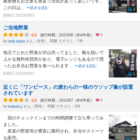
農産物もお土産も豊富で活気があって楽しいです。
この日は
...
続きを読む
2
投稿日:2022/09/03
ご当地野菜
4.0
旅行時期：2022/08（約4年前）
0
by
さん（女性）
阿蘇 クチコミ：7件
lady dada
地元でとれた野菜が沢山売ってました。靴を脱いで
上がる無料休憩所があり、電子レンジもあるので買
ったお弁当お惣菜を食べられます
...
続きを読む
投稿日:2022/08/12
1
近くに「ワンピース」の麦わらの一味のウソップ像が設置
されています
4.0
旅行時期：2022/07（約4年前）
0
by
さん（男性）
阿蘇 クチコミ：4件
hidemi.y
宿のチェックインまでの時間調整で立ち寄ってみ
ました。
産直の野菜等が豊富に陳列され、弁当やスイーツ
も販売。
10