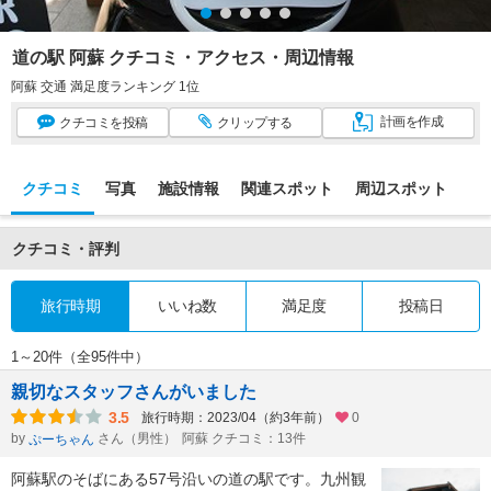
道の駅 阿蘇 クチコミ・アクセス・周辺情報
阿蘇 交通 満足度ランキング 1位
計画
を作成
クチコミ
を投稿
クリップ
する
クチコミ
写真
施設情報
関連スポット
周辺スポット
クチコミ・評判
旅行時期
いいね数
満足度
投稿日
1～20件（全95件中）
親切なスタッフさんがいました
3.5
旅行時期：2023/04（約3年前）
0
by
さん（男性）
阿蘇 クチコミ：13件
ぷーちゃん
阿蘇駅のそばにある57号沿いの道の駅です。九州観