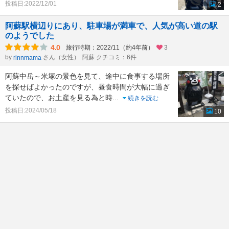
投稿日:2022/12/01
2
阿蘇駅横辺りにあり、駐車場が満車で、人気が高い道の駅
のようでした
4.0
旅行時期：2022/11（約4年前）
3
by
さん（女性）
阿蘇 クチコミ：6件
rinnmama
阿蘇中岳～米塚の景色を見て、途中に食事する場所
を探せばよかったのですが、昼食時間が大幅に過ぎ
ていたので、お土産を見る為と時
...
続きを読む
投稿日:2024/05/18
10