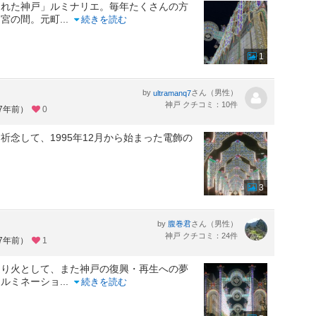
られた神戸」ルミナリエ。毎年たくさんの方
ノ宮の間。元町
...
続きを読む
1
by
さん（男性）
ultramanq7
神戸 クチコミ：10件
約7年前）
0
念して、1995年12月から始まった電飾の
3
by
さん（男性）
腹巻君
神戸 クチコミ：24件
約7年前）
1
送り火として、また神戸の復興・再生への夢
イルミネーショ
...
続きを読む