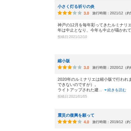
小さく灯る祈りの炎
3.0
旅行時期：2021/12（
神戸の12月を毎年彩ってきたルミナリエ
年は中止となり、今年も中止が囁かれ
投稿日:2021/12/10
縮小版
3.0
旅行時期：2020/12（
2020年のルミナリエは縮小版で行わ
できないのですが）。
ライトアップされた建
...
続きを読む
投稿日:2021/01/05
震災の復興を願って
4.0
旅行時期：2019/12（