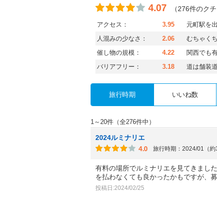
4.07
（276件のク
アクセス：
3.95
元町駅を
人混みの少なさ：
2.06
むちゃく
催し物の規模：
4.22
関西でも
バリアフリー：
3.18
道は舗装
旅行時期
いいね数
1～20件（全276件中）
2024ルミナリエ
4.0
旅行時期：2024/01（
有料の場所でルミナリエを見てきまし
を払わなくても良かったかもですが、
投稿日:2024/02/25