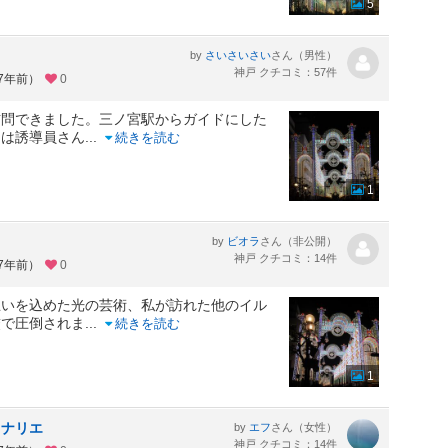
5
by
さん（男性）
さいさいさい
神戸 クチコミ：57件
約7年前）
0
訪問できました。三ノ宮駅からガイドにした
とは誘導員さん
...
続きを読む
1
by
さん（非公開）
ビオラ
神戸 クチコミ：14件
約7年前）
0
思いを込めた光の芸術、私が訪れた他のイル
厳で圧倒されま
...
続きを読む
1
ミナリエ
by
さん（女性）
エフ
神戸 クチコミ：14件