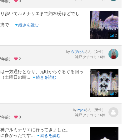
約7年前）
0
り歩いてルミナリエまで約20分ほどでし
苦痛で
...
続きを読む
2
by
さん（女性）
らびたん
神戸 クチコミ：6件
約7年前）
2
場は一方通行となり、元町からぐるぐる回っ
き（土曜日の晴
...
続きを読む
2
by
さん（男性）
mj23
神戸 クチコミ：6件
約7年前）
0
格神戸ルミナリエに行ってきました。
上に多かったです
...
続きを読む