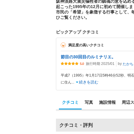
阪神淡路大震災犠牲者の鎮魂の意を込め
起こった1995年の12月に初めて開催
市民の「希望」を象徴する行事として、
ひご覧ください。
ピックアップ クチコミ
満足度の高いクチコミ
節目の30回目のルミナリエ。
旅行時期 2025/01
by
たかちゃんテ
5.0
平成7（1995）年1月17日5時46分52秒
続きを読む
に住ん
...
クチコミ
写真
施設情報
周辺
クチコミ・評判