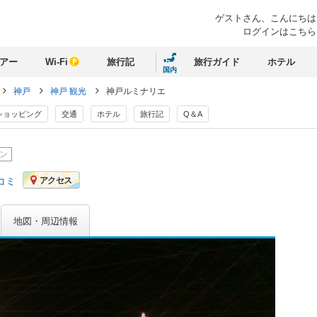
ゲストさん、
こんにちは
ログインはこちら
アー
Wi-Fi
旅行記
旅行ガイド
ホテル
国内
神戸
神戸 観光
神戸ルミナリエ
ショッピング
交通
ホテル
旅行記
Q＆A
ン
コミ
アクセス
地図・周辺情報