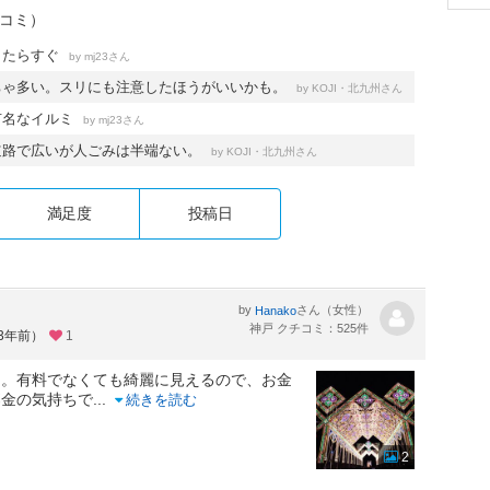
チコミ）
出たらすぐ
by
さん
mj23
ちゃ多い。スリにも注意したほうがいいかも。
by
さん
KOJI・北九州
有名なイルミ
by
さん
mj23
道路で広いが人ごみは半端ない。
by
さん
KOJI・北九州
満足度
投稿日
by
さん（女性）
Hanako
神戸 クチコミ：525件
約3年前）
1
た。有料でなくても綺麗に見えるので、お金
募金の気持ちで
...
続きを読む
2