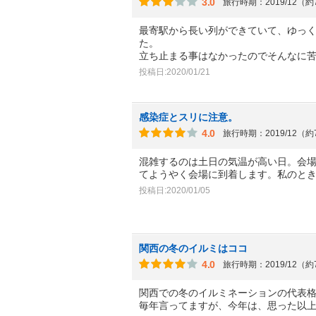
3.0
旅行時期：2019/12（
最寄駅から長い列ができていて、ゆっく
た。
立ち止まる事はなかったのでそんなに
投稿日:2020/01/21
感染症とスリに注意。
4.0
旅行時期：2019/12（
混雑するのは土日の気温が高い日。会
てようやく会場に到着します。私のと
投稿日:2020/01/05
関西の冬のイルミはココ
4.0
旅行時期：2019/12（
関西での冬のイルミネーションの代表
毎年言ってますが、今年は、思った以