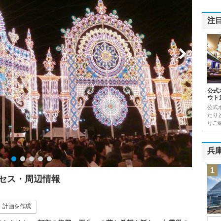
注
公式
ウト
公式
たり
りご確
兵
1
クセス・周辺情報
計画
を作成