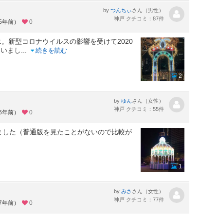
by
さん（男性）
つんちぃ
神戸 クチコミ：87件
約5年前）
0
。新型コロナウイルスの影響を受けて2020
ていまし
...
続きを読む
2
by
さん（女性）
ゆん
神戸 クチコミ：55件
約6年前）
0
れました（普通版を見たことがないので比較が
1
by
さん（女性）
みさ
神戸 クチコミ：77件
約7年前）
0