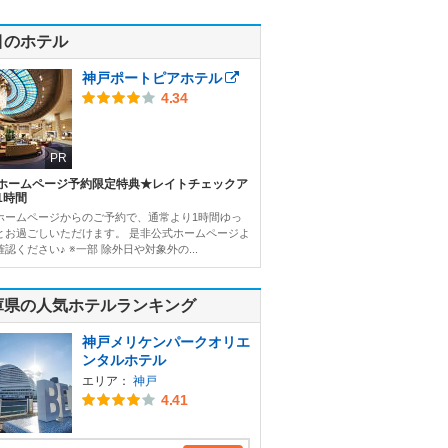
目のホテル
神戸ポートピアホテル
4.34
PR
ホームページ予約限定特典★レイトチェックア
1時間
ホームページからのご予約で、通常より1時間ゆっ
とお過ごしいただけます。 是非公式ホームページよ
認ください♪ ※一部 除外日や対象外の...
庫県の人気ホテルランキング
神戸メリケンパークオリエ
ンタルホテル
エリア：
神戸
4.41