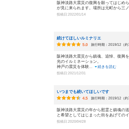
阪神淡路大震災の復興を願ってはじめ
が見に来られます。場所は元町から三
投稿日:2022/01/14
続けてほしいルミナリエ
5.0
旅行時期：2019/12（
阪神淡路大震災から鎮魂、追悼、復興を祈
光のイルミネーション。
神戸の震災を体験
...
続きを読む
投稿日:2021/12/31
いつまでも続いてほしいです
4.5
旅行時期：2019/12（
阪神淡路大震災の年から慰霊と鎮魂の
と希望としてはじまった街をあげての
投稿日:2020/04/28