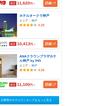
11,620
詳細
最安
円～
ホテルオークラ神戸
エリア：
神戸
4.39
10,413
詳細
最安
円～
ANAクラウンプラザホテ
ル神戸 by IHG
エリア：
神戸
4.36
11,100
詳細
最安
円～
兵庫県のホテルランキングをもっと見る