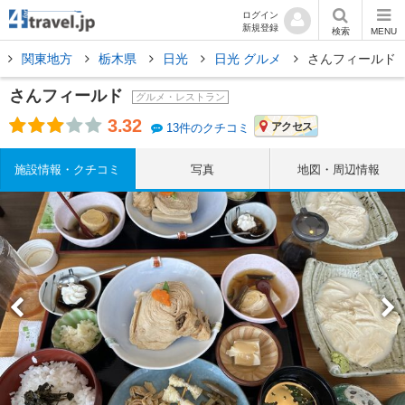
ログイン
新規登録
検索
MENU
関東地方
栃木県
日光
日光 グルメ
さんフィールド
さんフィールド
グルメ・レストラン
3.32
アクセス
13件のクチコミ
施設情報・クチコミ
写真
地図・周辺情報