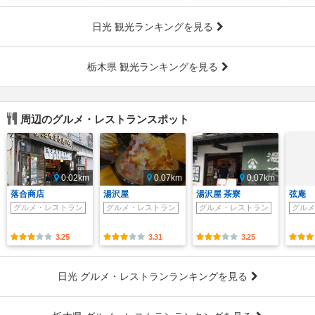
日光 観光ランキングを見る
栃木県 観光ランキングを見る
周辺のグルメ・レストランスポット
0.02km
0.07km
0.07km
落合商店
湯沢屋
湯沢屋 茶寮
弦庵
グルメ・レストラン
グルメ・レストラン
グルメ・レストラン
グルメ
3.25
3.31
3.25
日光 グルメ・レストランランキングを見る