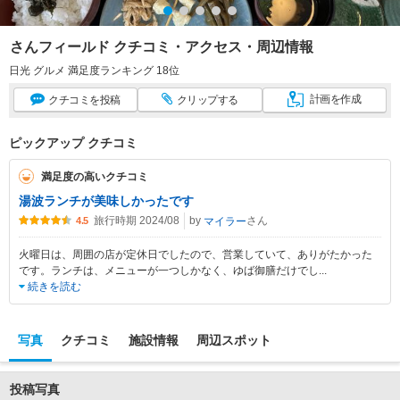
さんフィールド クチコミ・アクセス・周辺情報
日光 グルメ 満足度ランキング 18位
計画
を作成
クチコミ
を投稿
クリップ
する
ピックアップ クチコミ
満足度の高いクチコミ
湯波ランチが美味しかったです
旅行時期 2024/08
by
さん
マイラー
4.5
火曜日は、周囲の店が定休日でしたので、営業していて、ありがたかった
です。ランチは、メニューが一つしかなく、ゆば御膳だけでし
...
続きを読む
写真
クチコミ
施設情報
周辺スポット
投稿写真