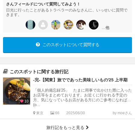
さんフィールドについて質問してみよう！
日光に行ったことがあるトラベラーのみなさんに、いっせいに質問で
きます。
…他
このスポットについて質問する
このスポットに関する旅行記
-完-【関東】旅でであった美味しいもの'25 上半期
「個人的備忘録'25」 たまに用事で出かけた際に入った
お店等をまとめております。お近くに行かれる予定の
方、気になっているお店がある方にのご参考になれば...
10
(о...
東京
66
2025/06/30
by moeさん
旅行記をもっと見る