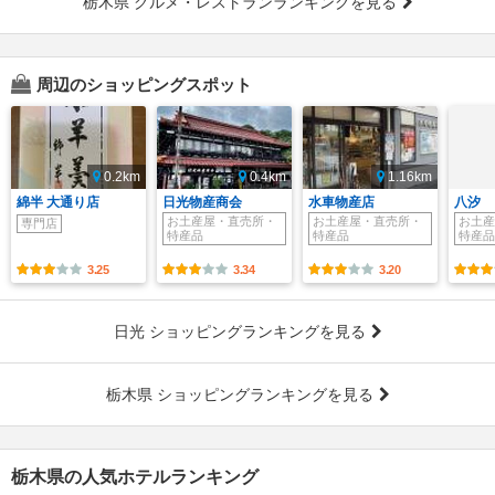
栃木県 グルメ・レストランランキングを見る
周辺のショッピングスポット
0.2km
0.4km
1.16km
綿半 大通り店
日光物産商会
水車物産店
八汐
お土産屋・直売所・
お土産屋・直売所・
お土産
専門店
特産品
特産品
特産品
3.25
3.34
3.20
日光 ショッピングランキングを見る
栃木県 ショッピングランキングを見る
栃木県の人気ホテルランキング