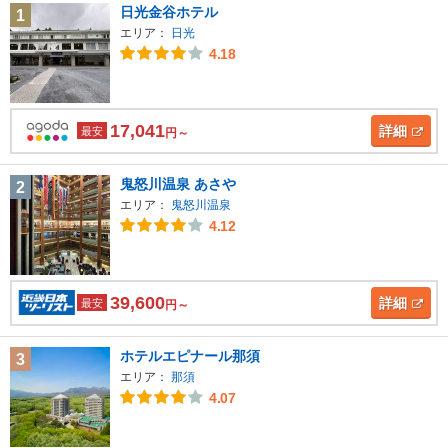
日光金谷ホテル
1
エリア：
日光
4.18
17,041
詳細
最安
円～
鬼怒川温泉 あさや
2
エリア：
鬼怒川温泉
4.12
39,600
詳細
最安
円～
ホテルエピナール那須
3
エリア：
那須
4.07