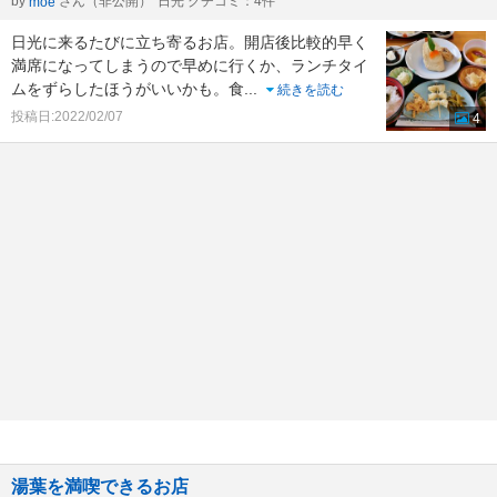
by
さん（非公開）
日光 クチコミ：4件
moe
日光に来るたびに立ち寄るお店。開店後比較的早く
満席になってしまうので早めに行くか、ランチタイ
ムをずらしたほうがいいかも。食
...
続きを読む
投稿日:2022/02/07
4
湯葉を満喫できるお店