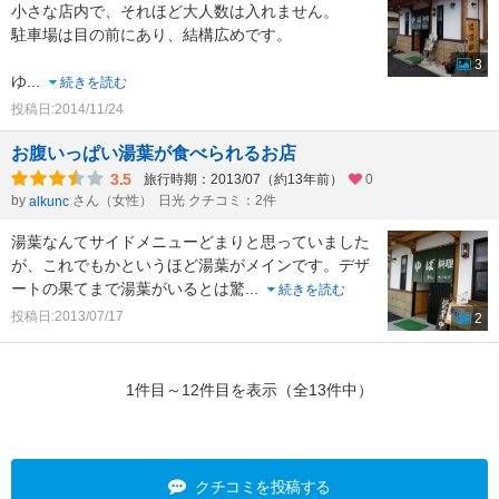
小さな店内で、それほど大人数は入れません。
駐車場は目の前にあり、結構広めです。
3
ゆ
...
続きを読む
投稿日:2014/11/24
お腹いっぱい湯葉が食べられるお店
3.5
旅行時期：2013/07（約13年前）
0
by
さん（女性）
日光 クチコミ：2件
alkunc
湯葉なんてサイドメニューどまりと思っていました
が、これでもかというほど湯葉がメインです。デザ
ートの果てまで湯葉がいるとは驚
...
続きを読む
投稿日:2013/07/17
2
1件目～12件目を表示（全13件中）
クチコミを投稿する