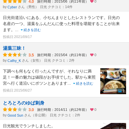
4.0
旅行時期：2015/06（約11年前）
0
by
さん（男性）
日光 クチコミ：14件
Cyber
日光街道沿いにある、小ぢんまりとしたレストランです。日光の
名産の一つ、湯葉をふんだんに使った料理を堪能することが出来
ます。
...
続きを読む
投稿日:2021/09/17
湯葉三昧！
3.5
旅行時期：2015/04（約11年前）
0
by
さん（女性）
日光 クチコミ：2件
Cathy_K
下調べも何もなく行ったんですが、それなりに満
足！一番の魅力は値段がお手頃でした。駅から東照
宮へ行く道沿いにポツンとあります
...
続きを読む
投稿日:2015/06/27
1
とろとろのゆば刺身
3.0
旅行時期：2014/11（約12年前）
0
by
さん（非公開）
日光 クチコミ：2件
Good Sun
日光観光でランチしました。