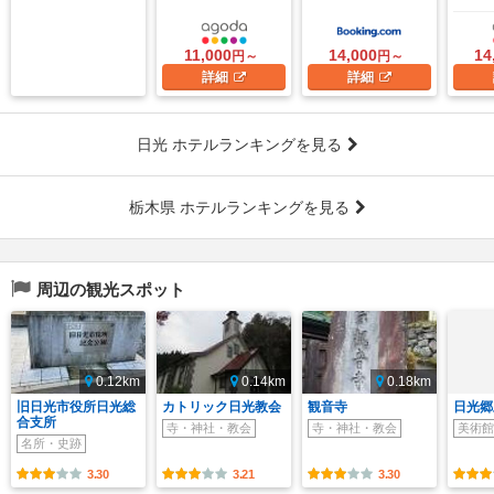
11,000
14,000
14
円～
円～
詳細
詳細
日光 ホテルランキングを見る
栃木県 ホテルランキングを見る
周辺の観光スポット
0.12km
0.14km
0.18km
旧日光市役所日光総
カトリック日光教会
観音寺
日光郷
合支所
寺・神社・教会
寺・神社・教会
美術館
名所・史跡
3.30
3.21
3.30