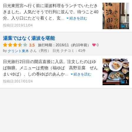
日光東照宮へ行く前に湯波料理をランチでいただき
きました。人気だそうで行列に並んで、待つこと40
分。入り口にたどり着くと、玄
...
続きを読む
投稿日:2019/11/04
1
湯葉ではなく湯波を堪能
3.5
旅行時期：2016/11（約10年前）
0
by
さん（男性）
日光 クチコミ：41件
クリント東木
日光旅行2日目の開店直後に入店。注文したのはゆ
ば御膳。メニューは煮物（福ゆば 高野豆腐 ぜん
まいゆば）、しの巻ゆばのあんか
...
続きを読む
投稿日:2017/01/24
1