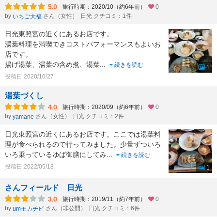
5.0
旅行時期：2020/10（約6年前）
0
by
さん（女性）
日光 クチコミ：1件
いちご大福
日光東照宮の近くにあるお店です。
湯葉料理を満喫できコストパフォーマンスもよいお
店です。
揚げ湯葉、湯葉の含め煮、湯葉
...
続きを読む
1
投稿日:2020/10/27
湯葉づくし
4.0
旅行時期：2020/09（約6年前）
0
by
さん（女性）
日光 クチコミ：2件
yamane
日光東照宮の近くにあるお店です。ここでは湯葉料
理が食べられるので行ってみました。少量ずついろ
いろ乗っているゆば御膳にしてみ
...
続きを読む
投稿日:2022/05/18
1
さんフィールド 日光
3.0
旅行時期：2019/11（約7年前）
0
by
さん（非公開）
日光 クチコミ：6件
umモカチビ