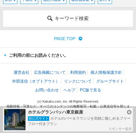
キーワード検索
PAGE TOP
ご利用の前にお読みください。
運営会社
広告掲載について
利用規約
個人情報保護方針
外部送信（オプトアウト）
リンクについて
グループサイト
お問い合わせ
ヘルプ
PC版で見る
(c) Kakaku.com, Inc. All Rights Reserved.
掲載情報・写真など、すべてのコンテンツの無断複写・転載・公衆送信等を禁じま
す。
ホテルグランバッハ東京銀座
ホテルのバー＆ラウンジを気軽に愉しめるフリー
宿公式サイト
フロー付きプラン
スポンサー提供