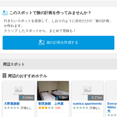
このスポットで旅の計画を作ってみませんか？
行きたいスポットを追加して、しおりのように自分だけの「旅の計画」
が作れます。
クリップ したスポットから、まとめて登録も！
旅の計画を作成する
周辺スポット
周辺のおすすめホテル
0.04km
0.2km
0.27km
大野屋旅館
割烹旅館 上州屋
sumica apartments
Every
Nikk
評価なし
3.05
評価なし
光