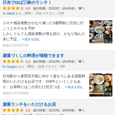
日光でゆば三昧のランチ！
4.0
旅行時期：2022/07（約4年前）
3
by
さん（男性）
日光 クチコミ：11件
After9
コロナ感染者数がかなり減った3週間前に日光に行
こうとホテルを予約
しかしぐんぐん感染者数が増え続け、かなり悩んだ
末に予定
...
続きを読む
3
投稿日:2022/07/28
湯葉づくしの料理が堪能できます
4.0
旅行時期：2022/05（約4年前）
1
by
さん（男性）
日光 クチコミ：8件
Oxygen
日光駅から東照宮方面に向かう道なりにある湯葉料
理がいただけるお店です。GW中ということもあ
り、お昼時にはこの店だけ目立つほ
...
続きを読む
投稿日:2022/08/08
1
湯葉ランチをいただけるお店
4.5
旅行時期：2022/01（約5年前）
5