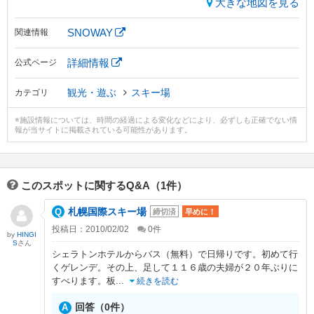
大きな地図を見る
SNOWAY
関連情報
詳細情報
公式ページ
観光・遊ぶ
スキー場
カテゴリ
※施設情報については、時間の経過による変化などにより、必ずしも正確でない情
報が当サイトに掲載されている可能性があります。
このスポットに関するQ&A（1件）
札幌国際スキー場
締切済
早めに！
投稿日：2010/02/02
0
件
by
HINGI
S
さん
シェラトンホテルからバス（無料）で日帰りです。初めて行
くゲレンデ。その上、足して１１６歳の夫婦が２０年ぶりに
すべります。板
...
続きを読む
回答（0件）