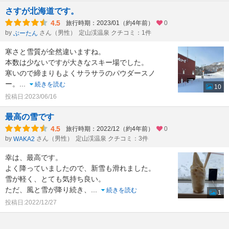
さすが北海道です。
4.5
旅行時期：2023/01（約4年前）
0
by
さん（男性）
定山渓温泉 クチコミ：1件
ぶーたん
寒さと雪質が全然違いますね。
本数は少ないですが大きなスキー場でした。
寒いので締まりもよくサラサラのパウダースノ
ー。
...
続きを読む
10
投稿日:2023/06/16
最高の雪です
4.5
旅行時期：2022/12（約4年前）
0
by
さん（男性）
定山渓温泉 クチコミ：3件
WAKA2
幸は、最高です。
よく降っていましたので、新雪も滑れました。
雪が軽く、とても気持ち良い。
ただ、風と雪が降り続き、
...
続きを読む
1
投稿日:2022/12/27