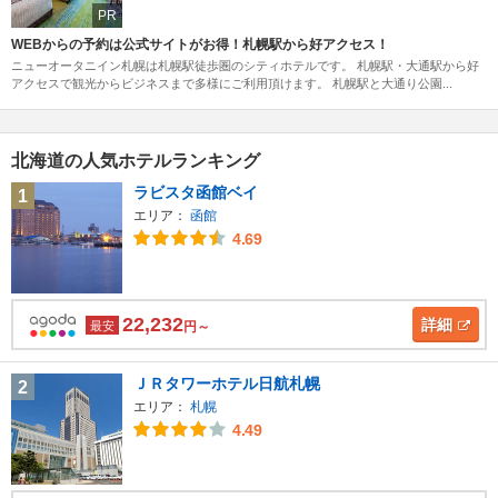
PR
WEBからの予約は公式サイトがお得！札幌駅から好アクセス！
ニューオータニイン札幌は札幌駅徒歩圏のシティホテルです。 札幌駅・大通駅から好
アクセスで観光からビジネスまで多様にご利用頂けます。 札幌駅と大通り公園...
北海道の人気ホテルランキング
ラビスタ函館ベイ
1
エリア：
函館
4.69
22,232
詳細
最安
円～
ＪＲタワーホテル日航札幌
2
エリア：
札幌
4.49