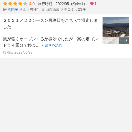
4.0
旅行時期：2022/05（約4年前）
1
by
さん（男性）
定山渓温泉 クチコミ：23件
肉団子
２０２１／２２シーズン最終日をこちらで滑走しま
した。
風が強くオープンするか微妙でしたが、案の定ゴン
3
ドラ４回分で停ま
...
続きを読む
投稿日:2022/06/27