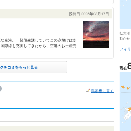
投稿日 2025年03月17日
拡大ボ
動かせ
麗な空港。 普段生活していてこの夕焼けはあ
は国際線も充実してきたから、空港のお土産売
フィリ
クチコミをもっと見る
現在
掲示板に書く