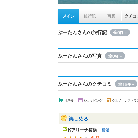
メイン
旅行記
写真
クチコ
ぶーたんさんの旅行記
全0
»
冊
ぶーたんさんの写真
全0
»
枚
ぶーたんさんのクチコミ
全16
»
件
ホテル
ショッピング
グルメ・レストラ
楽しめる
Kアリーナ横浜
横浜