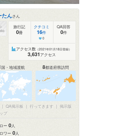
ーたん
さん
旅行記
クチコミ
QA回答
0
16
0
冊
件
件
0
アクセス数
（2021年01月18日登録）
3,631
アクセス
1
8
国・地域渡航
都道府県訪問
真
|
QA掲示板
|
行ってきます
|
掲示版
ップ
0
ロー
人
0
ロワー
人