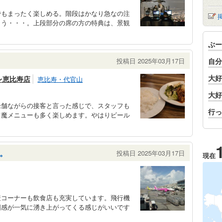
でもまったく楽しめる。階段はかなり急なの注
まう・・・。上段部分の席の方の特典は、景観
ぶー
投稿日 2025年03月17日
自分
大好
レ恵比寿店
恵比寿・代官山
大好
老舗ながらの接客と言った感じで、スタッフも
行っ
て魔メニューも多く楽しめます。やはりビール
。
投稿日 2025年03月17日
現在
産コーナーも飲食店も充実しています。飛行機
国感が一気に湧き上がってくる感じがいいです