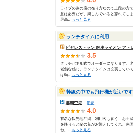
4.0
ライブの為の席の在り方なので上段の方
意は必要だが、楽しんでいると忘れてし
最高...
もっと見る
ランチタイムに利用
ビヤレストラン 銀座ライオン アト
3.5
タッチパネル式でオーダーになります。
老舗な感じ。ランチタイムは充実してい
は頼...
もっと見る
幹線の中でも飛行機が近いです
那覇空港
那覇
4.0
有名な観光地沖縄。利用客も多く、お土
を降りると蘭の花がお迎えしてくれ、南
ね。...
もっと見る