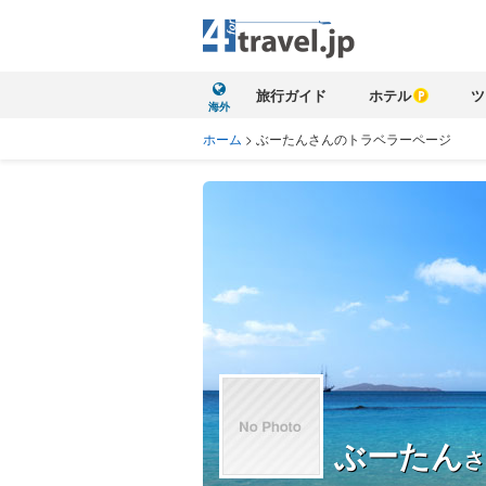
旅行ガイド
ホテル
ツ
海外
ホーム
>
ぶーたんさんのトラベラーページ
ぶーたん
さ