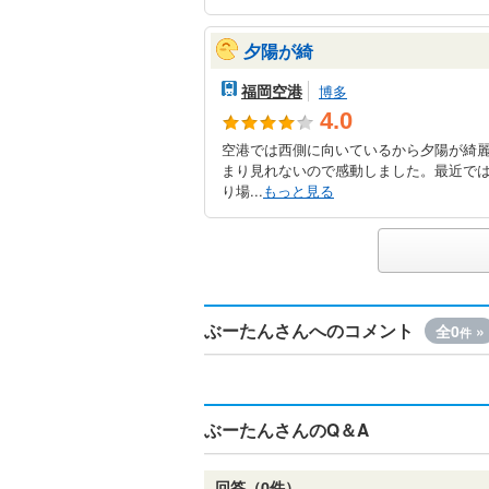
夕陽が綺
福岡空港
博多
4.0
空港では西側に向いているから夕陽が綺
まり見れないので感動しました。最近で
り場...
もっと見る
ぶーたんさんへのコメント
全0
»
件
ぶーたんさんのQ＆A
回答（0件）