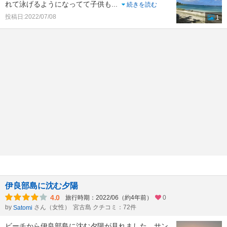
れて泳げるようになってて子供も
...
続きを読む
投稿日:2022/07/08
1
伊良部島に沈む夕陽
4.0
旅行時期：2022/06（約4年前）
0
by
さん（女性）
宮古島 クチコミ：72件
Satomi
ビーチから伊良部島に沈む夕陽が見れました。サン