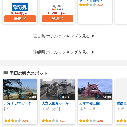
ト ＜宮古島＞
2.92
8,140
6,240
円～
円～
詳細
詳細
宮古島 ホテルランキングを見る
沖縄県 ホテルランキングを見る
周辺の観光スポット
0.34km
0.73km
0.74km
パイナガマビーチ
大立大殿みゃーか
カママ嶺公園
重信民
ビーチ
名所・史跡
名所・史跡
名所・
3.36
3.30
3.36