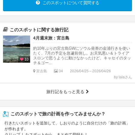
このスポットについて質問する
このスポットに関する旅行記
4月週末旅：宮古島
約10年ぶりの宮古島GWにソウル発券の金浦行きを使い
たく、7月の予定を急遽前倒し。お天気悪い＆トライア
スロンで思うように動けなかったけど、キャセイのタッ
10
チ＆ゴー...
宮古島
34
2026/04/25～2026/04/26
by lalaさん
旅行記をもっと見る
このスポットで旅の計画を作ってみませんか？
行きたいスポットを追加して、しおりのように自分だけの「旅の計画」
が作れます。
クリップ したスポットから、まとめて登録も！