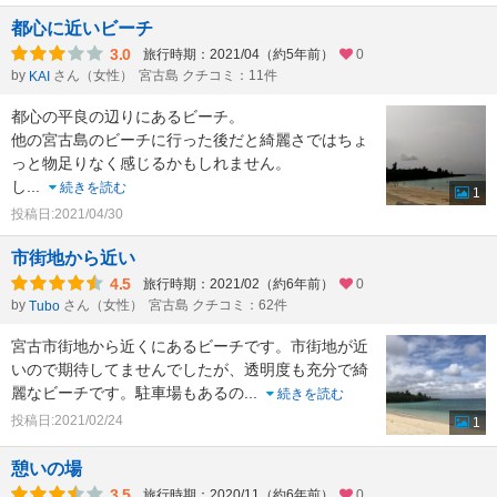
都心に近いビーチ
3.0
旅行時期：2021/04（約5年前）
0
by
さん（女性）
宮古島 クチコミ：11件
KAI
都心の平良の辺りにあるビーチ。
他の宮古島のビーチに行った後だと綺麗さではちょ
っと物足りなく感じるかもしれません。
し
...
続きを読む
1
投稿日:2021/04/30
市街地から近い
4.5
旅行時期：2021/02（約6年前）
0
by
さん（女性）
宮古島 クチコミ：62件
Tubo
宮古市街地から近くにあるビーチです。市街地が近
いので期待してませんでしたが、透明度も充分で綺
麗なビーチです。駐車場もあるの
...
続きを読む
投稿日:2021/02/24
1
憩いの場
3.5
旅行時期：2020/11（約6年前）
0