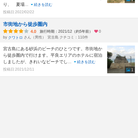
り、 夏場
...
続きを読む
投稿日:2022/02/22
市街地から徒歩圏内
4.0
旅行時期：2021/12（約5年前）
0
by
さん（男性）
宮古島 クチコミ：110件
クワトロ
宮古島にある砂浜のビーチのひとつです。市街地か
ら徒歩圏内で行けます。平良エリアのホテルに宿泊
しましたが、きれいなビーチでし
...
続きを読む
投稿日:2021/12/11
1