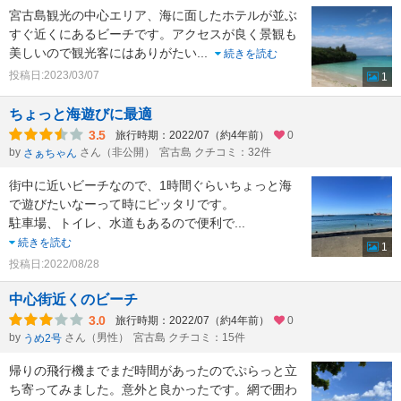
宮古島観光の中心エリア、海に面したホテルが並ぶ
すぐ近くにあるビーチです。アクセスが良く景観も
美しいので観光客にはありがたい
...
続きを読む
投稿日:2023/03/07
1
ちょっと海遊びに最適
3.5
旅行時期：2022/07（約4年前）
0
by
さん（非公開）
宮古島 クチコミ：32件
さぁちゃん
街中に近いビーチなので、1時間ぐらいちょっと海
で遊びたいなーって時にピッタリです。
駐車場、トイレ、水道もあるので便利で
...
続きを読む
1
投稿日:2022/08/28
中心街近くのビーチ
3.0
旅行時期：2022/07（約4年前）
0
by
さん（男性）
宮古島 クチコミ：15件
うめ2号
帰りの飛行機までまだ時間があったのでぷらっと立
ち寄ってみました。意外と良かったです。網で囲わ