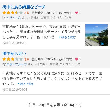
街中にある綺麗なビーチ
3.5
旅行時期：2019/10（約7年前）
3
by
さん（男性）
宮古島 クチコミ：17件
くりくりん
市街地から1番近いビーチで、市民が日焼けで寝そ
べったり、家族連れが日陰のテーブルでランチを楽
しむ姿を見かけます。他に良い観
...
続きを読む
投稿日:2019/10/14
3
街中から近い
3.0
旅行時期：2019/08（約7年前）
0
by
さん（非公開）
宮古島 クチコミ：19件
スターフルーツ
市街地からすぐ近くなので気軽に泳ぎには行けるビーチです。設
備も整っていて良いと思います。クラゲよけネットもあるので安
心して
...
続きを読む
投稿日:2019/09/01
1件目～20件目を表示（全104件中）