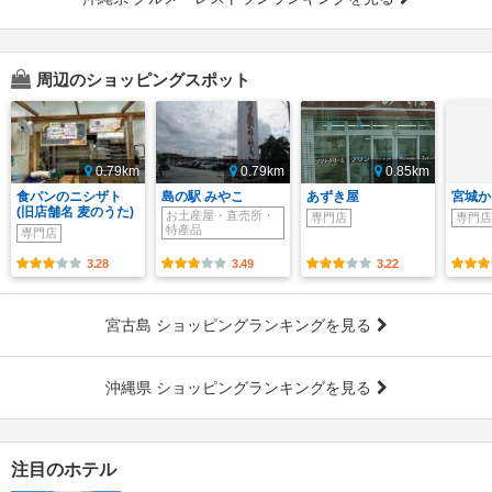
周辺のショッピングスポット
0.79km
0.79km
0.85km
食パンのニシザト
島の駅 みやこ
あずき屋
宮城か
(旧店舗名 麦のうた)
お土産屋・直売所・
専門店
専門店
特産品
専門店
3.28
3.49
3.22
宮古島 ショッピングランキングを見る
沖縄県 ショッピングランキングを見る
注目のホテル