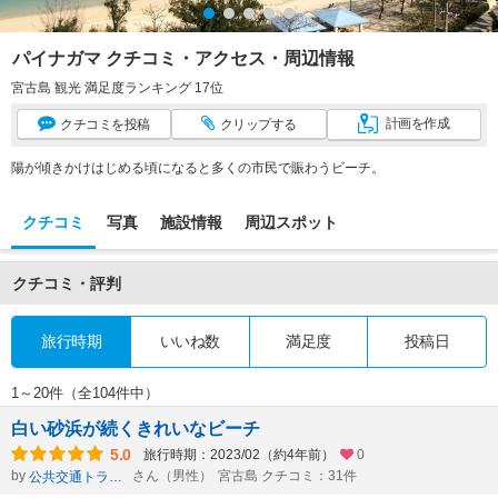
パイナガマ クチコミ・アクセス・周辺情報
宮古島 観光 満足度ランキング 17位
計画
を作成
クチコミ
を投稿
クリップ
する
陽が傾きかけはじめる頃になると多くの市民で賑わうビーチ。
クチコミ
写真
施設情報
周辺スポット
クチコミ・評判
旅行時期
いいね数
満足度
投稿日
1～20件（全104件中）
白い砂浜が続くきれいなビーチ
5.0
旅行時期：2023/02（約4年前）
0
by
さん（男性）
宮古島 クチコミ：31件
公共交通トラベラーken