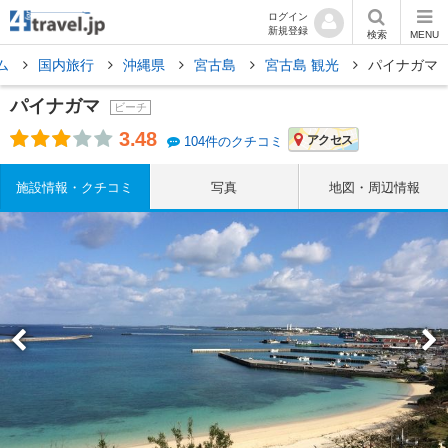
ログイン
新規登録
検索
MENU
ム
国内旅行
沖縄県
宮古島
宮古島 観光
パイナガマ
パイナガマ
ビーチ
3.48
アクセス
104件のクチコミ
施設情報・クチコミ
写真
地図・周辺情報