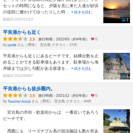
セットの時間になると、夕陽を見に来た人達が砂浜
の堤防に腰かけてゆったりした時
...
続きを読む
投稿日:2022/11/23
1
平良港からも近く
3.5
旅行時期：2022/03（約4年前）
0
by
さん（男性）
宮古島 クチコミ：27件
jamtk
平良港からも近くにあるビーチです。結構台数を止
めることができる駐車場もあります。駐車場から海
岸線までは少し勾配がある坂道を
...
続きを読む
投稿日:2022/04/07
1
平良港からも徒歩圏内。
3.5
旅行時期：2021/12（約5年前）
0
by
さん（男性）
宮古島 クチコミ：44件
Teacher Anzai
宮古島の市街・歓楽街からは 一番近いであろう
ビーチです。
周囲にも リーズナブル系の宿泊施設も数か所あ
1