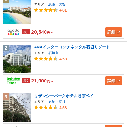
エリア：
恩納・読谷
4.81
20,540
詳細
最安
円～
ANAインターコンチネンタル石垣リゾート
2
エリア：
石垣島
4.58
21,000
詳細
最安
円～
リザンシーパークホテル谷茶ベイ
3
エリア：
恩納・読谷
4.53