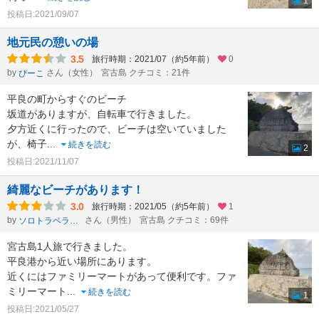
1
投稿日:2021/09/07
地元民の憩いの場
3.5
旅行時期：2021/07（約5年前）
0
by
さん（女性）
宮古島 クチコミ：21件
ぴーこ
平良の町からすぐのビーチ
坂道がありますが、自転車で行きました。
夕方近くに行ったので、ビーチは空いていました
が、椅子
...
続きを読む
2
投稿日:2021/11/07
綺麗なビーチがあります！
3.0
旅行時期：2021/05（約5年前）
1
by
さん（男性）
宮古島 クチコミ：69件
ソロトラベラーたけし
宮古島1人旅で行きました。
平良港から近い場所にあります。
近くにはファミリーマートがあって便利です。ファ
ミリーマート
...
続きを読む
1
投稿日:2021/05/27