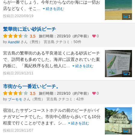
らが一番でしょう。今年だからなのか海には一切お
店などなく、そこ
...
続きを読む
投稿日:2020/09/19
1
繁華街に近い砂浜ビーチ
3.5
旅行時期：2019/10（約7年前）
0
by
さん（男性）
宮古島 クチコミ：50件
AandM
宮古島の繁華街のある平良港近くにある砂浜ビーチ
で、訪問者も多めでした。海岸に設置されていた案
内板に、「風紀秩序を乱し他人に
...
続きを読む
投稿日:2019/12/11
2
市街から一番近いビーチ。
3.5
旅行時期：2019/10（約7年前）
0
by
さん（男性）
宮古島 クチコミ：42件
ブーモモ
宿泊したサザンコーストホテルの前のビーチがパイ
ナガマビーチでした。市街中心部から歩いても10分
程度で行くことができます。シ
...
続きを読む
投稿日:2019/11/07
3