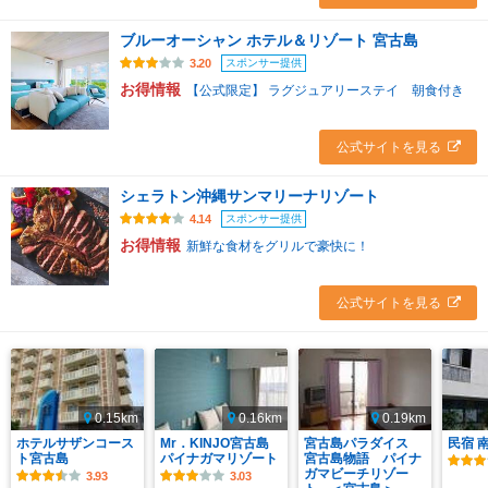
ブルーオーシャン ホテル＆リゾート 宮古島
スポンサー提供
3.20
お得情報
【公式限定】 ラグジュアリーステイ 朝食付き
公式サイトを見る
シェラトン沖縄サンマリーナリゾート
スポンサー提供
4.14
お得情報
新鮮な食材をグリルで豪快に！
公式サイトを見る
0.15km
0.16km
0.19km
ホテルサザンコース
Mr．KINJO宮古島
宮古島パラダイス
民宿 
ト宮古島
パイナガマリゾート
宮古島物語 パイナ
ガマビーチリゾー
3.93
3.03