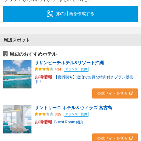
旅の計画を作成する
周辺スポット
周辺のおすすめホテル
サザンビーチホテル&リゾート沖縄
スポンサー提供
4.34
お得情報
【夏満喫★】連泊でお得な特典付きプラン販売
中！
公式サイトを見る
サントリーニ ホテル＆ヴィラズ 宮古島
スポンサー提供
3.25
お得情報
Guest Room 紹介
公式サイトを見る