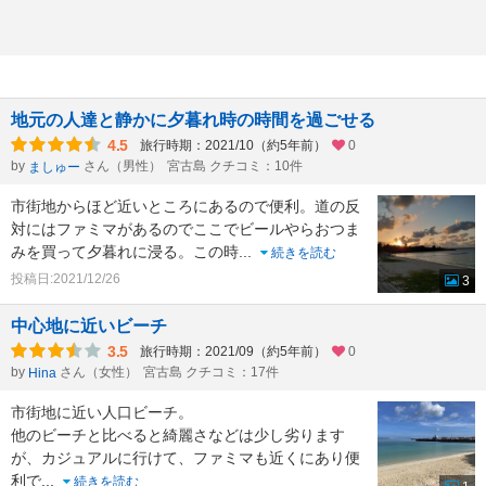
地元の人達と静かに夕暮れ時の時間を過ごせる
4.5
旅行時期：2021/10（約5年前）
0
by
さん（男性）
宮古島 クチコミ：10件
ましゅー
市街地からほど近いところにあるので便利。道の反
対にはファミマがあるのでここでビールやらおつま
みを買って夕暮れに浸る。この時
...
続きを読む
投稿日:2021/12/26
3
中心地に近いビーチ
3.5
旅行時期：2021/09（約5年前）
0
by
さん（女性）
宮古島 クチコミ：17件
Hina
市街地に近い人口ビーチ。
他のビーチと比べると綺麗さなどは少し劣ります
が、カジュアルに行けて、ファミマも近くにあり便
利で
...
続きを読む