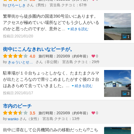
by
さん（男性）
宮古島 クチコミ：67件
ぴろーしき
繁華街から徒歩圏内の国道390号沿いにあります。
アクセスが極めていい場所などでもう少し人がいる
のかと思ったのですが、意外と
...
続きを読む
投稿日:2021/01/20
1
街中にこんなきれいなビーチが。
4.0
旅行時期：2020/09（約6年前）
0
by
さん（非公開）
宮古島 クチコミ：29件
きゅういとせろり
駐車場が１０台ちょっとしかなく、たまたまクルマ
が出たところなので滑りこめましたがすぐ後の２台
はあきらめて去っていきました。
...
続きを読む
投稿日:2021/01/17
3
市内のビーチ
3.5
旅行時期：2020/09（約6年前）
0
by
さん（女性）
宮古島 クチコミ：13件
wanko
街中に滞在して公共機関のみの移動だったら⁉️こち