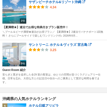
サザンビーチホテル&リゾート沖縄
4.34
PR
【夏満喫★】連泊でお得な特典付きプラン販売中！
＼プール＆ビーチ満喫★連泊がお得プラン／ 【夏満喫★】2連泊でバナナボート1回無
料！ さらにプールサイドで楽しむワンドリンク付♪ 2026年8月...
サントリーニ ホテル＆ヴィラズ 宮古島
3.25
PR
Guest Room 紹介
安らぎと寛ぎを追求した全29 室の客室は、ゆとりの空間が息づくラグジュアリー仕
様。日常を忘れ、大切な方との記念日や自分へのご褒美として贅沢な時間を奏でま
す。
沖縄県の人気ホテルランキング
ホテル日航アリビラ
1