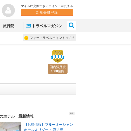
マイルに交換できるポイントがたまる
新規会員登録
×
旅行記
トラベルマガジン
フォートラベルポイントって？
国内満足度
位内
1000
PR
のホテル 最新情報
［お得情報］ブルーオーシャン
ホテル＆リゾート 宮古島