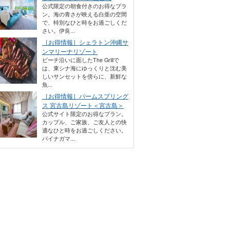
公式限定の朝食付きのお得なプラ
ン。海の青さが映える白亜の空間
で、特別なひと時をお過ごしくだ
さい。伊良...
［お得情報］シェラトン沖縄サ
ンマリーナリゾート
ビーチ沿いに面したThe Grillで
は、東シナ海にゆっくりと沈む美
しいサンセットを傍らに、新鮮な
魚...
［お得情報］パームスプリング
ス 宮古島リゾート＜宮古島＞
公式サイト限定のお得なプラン。
カップル、ご家族、ご友人との快
適なひと時をお過ごしください。
パイナガマ...