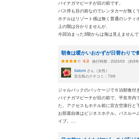
パイナガマビーチが目の前です。
バス停も目の前なのでレンタカーが無く
ホテルはリゾート感は無く普通のシティ
上の階は分かりませんが、
今回泊まった3階からは海は見えませんで
種類は多くありませんが朝食バイキング
会場は広くはないので早い時間に行く事
朝食は暖かいおかずが日替わりで
旅行時期：2023/03 （約3
4.0
頑張って歩けば繁華街も20分位で着きま
Satomi
さん（女性）
宿の周辺は食べる所は少なかったです。
宮古島のクチコミ：73件
宿泊者はレンタルサイクルが1時間200
1日借りても2000円です。
ジャルパックのパッケージで６泊朝食付
パイナガマビーチが目の前で、平良市内
た。アクセスもホテル前に宮古空港行と
お部屋自体はビジネスホテル。バスルー
イプ。
お部屋からは海が見えて良かったです。
朝食はバイキング。種類は少ないですが