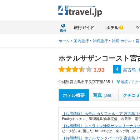
旅行ガイド
ホテル
ツ
海外
ホーム
>
国内旅行
>
沖縄旅行
>
沖縄 ホテル
>
宮
ホテルサザンコースト宮
3.93
4
宮古島 
沖縄県宮古島市平良字下里335-1
地図
/
アク
ホテル概要
写真
クチコ
（266）
［お得情報］ホテル カリフォルニア 宮古島リ
Facilityキッチン、調理器具/食器完備、冷蔵庫
［お得情報］シェラトン沖縄サンマリーナリ
ビーチ沿いに面したThe Grillでは、東シナ海に
［お得情報］ホテル サンタバーバラ 宮古島リ