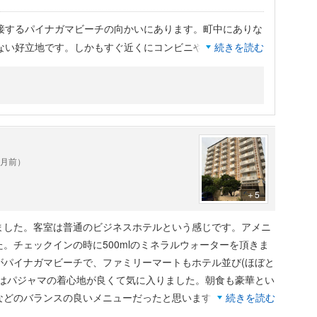
接するパイナガマビーチの向かいにあります。町中にありな
ない好立地です。しかもすぐ近くにコンビニやカフェ、レス
続きを読む
が目の前ということで、部屋のベランダに出れば海がよく見
ラスです。部屋の広さもわりとありますし、清潔感もしっか
ったです。
・洋食どちらも揃っています。沖縄の料理もあり、朝からい
美味しかったです。
ヶ月前）
、接客面でも良かったです。
街中にいながらもリゾート感が味わえるいいホテルでした。
＋5
ました。客室は普通のビジネスホテルという感じです。アメニ
。チェックインの時に500mlのミネラルウォーターを頂きま
がパイナガマビーチで、ファミリーマートもホテル並び(ほぼと
にはパジャマの着心地が良くて気に入りました。朝食も豪華とい
などのバランスの良いメニューだったと思います。
続きを読む