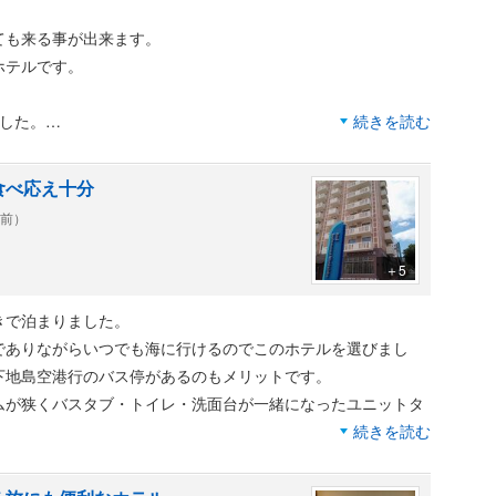
ても来る事が出来ます。
ホテルです。
した。
続きを読む
もあります。
をおすすめします。
食べ応え十分
年前）
すが、
＋5
円で利用出来ます。
きで泊まりました。
でありながらいつでも海に行けるのでこのホテルを選びまし
下地島空港行のバス停があるのもメリットです。
ムが狭くバスタブ・トイレ・洗面台が一緒になったユニットタ
続きを読む
暖かいおかずが毎日変わって肉や魚もありボリュームがあって