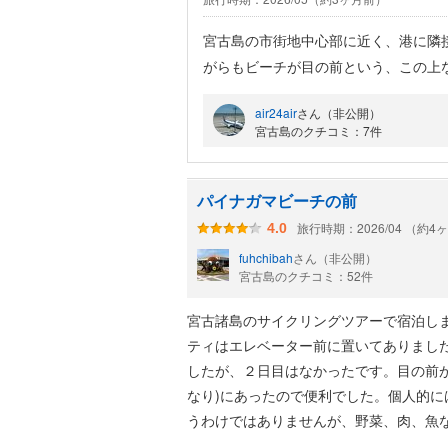
宮古島の市街地中心部に近く、港に隣
がらもビーチが目の前という、この上
トランなどもあって便利でした。
air24air
さん（非公開）
ツインルームに泊まりました。ビーチ
宮古島のクチコミ：7件
える絶景でした。これだけで評価はプ
りしています。ベッドも大きめで良か
朝食はビュッフェになっていて、和食
パイナガマビーチの前
ろいろいただけて楽しかったですし、
旅行時期：2026/04 （約4
4.0
フロントスタッフも皆さん感じがよく
fuhchibah
さん（非公開）
立地がよく、ビーチが目の前という、
宮古島のクチコミ：52件
宮古諸島のサイクリングツアーで宿泊し
ティはエレベーター前に置いてありました
したが、２日目はなかったです。目の前
なり)にあったので便利でした。個人的
うわけではありませんが、野菜、肉、魚