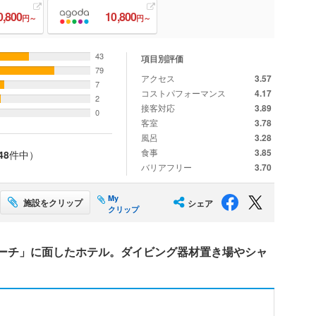
0,800
10,800
円～
円～
43
項目別評価
79
アクセス
3.57
7
コストパフォーマンス
4.17
2
接客対応
3.89
0
客室
3.78
風呂
3.28
食事
3.85
48
件中）
バリアフリー
3.70
My
施設をクリップ
シェア
クリップ
ーチ」に面したホテル。ダイビング器材置き場やシャ