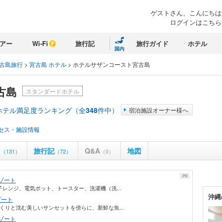
ゲストさん、こんにちは
ログインはこちら
アー
Wi-Fi
旅行記
旅行ガイド
ホテル
国内
古島旅行
>
宮古島 ホテル
>
ホテルサザンコースト宮古島
古島
スタンダードホテル
ホテル満足度ランキング（全
348
件中）
宿泊施設オーナー様へ
セス・施設情報
ミ
旅行記
Q&A
地図
（131）
（72）
（0）
PR
ゾート
、電子レンジ、電気ポット、トースター、洗濯機（洗...
沖縄
ゾート
ゆっくりと沈む美しいサンセットを傍らに、新鮮な魚...
ゾート