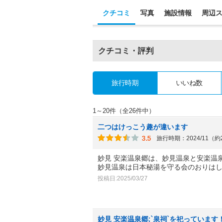
クチコミ
写真
施設情報
周辺
クチコミ・評判
旅行時期
いいね数
1～20件（全26件中）
二つはけっこう趣が違います
3.5
旅行時期：2024/11（
妙見 安楽温泉郷は、妙見温泉と安楽温
妙見温泉は日本秘湯を守る会のおりは
投稿日:2025/03/27
妙見 安楽温泉郷;`泉祠`を祀っています