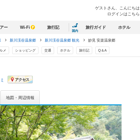
ゲストさん、
こんにちは
ログインはこちら
アー
Wi-Fi
旅行記
旅行ガイド
ホテル
国内
県
新川渓谷温泉郷
新川渓谷温泉郷 観光
妙見 安楽温泉郷
ルメ
ショッピング
交通
ホテル
旅行記
Q＆A
コミ
アクセス
地図・周辺情報