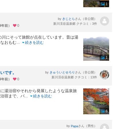
1
by
さん（非公開）
きじとら
新川渓谷温泉郷 クチコミ：3件
約9年前）
0
いの川にそって旅館が点在しています。昔は湯
ロなおもむ
...
続きを読む
1
いいです。
by
さん（非公開）
きゅういとせろり
新川渓谷温泉郷 クチコミ：13件
約9年前）
0
谷に湯治宿やそれから発展したような温泉旅
湯治宿まで、バ
...
続きを読む
6
by
さん（男性）
Papa