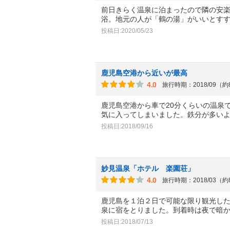
前日きらく温泉に泊まったので隣の安
浴。地元の人が「鶴の湯」がいいとす
投稿日:2020/05/23
鹿児島空港から近いが最高
4.0
旅行時期：2018/09（
鹿児島空港から車で20分くらいの温泉
気に入ってしまいました。鉄分が多い
投稿日:2018/09/16
妙見温泉「ホテル 楽園荘」
4.0
旅行時期：2018/03（
鹿児島を１泊２日で可能な限り観光し
泉に宿をとりました。到着時は夜で暗
投稿日:2018/07/13