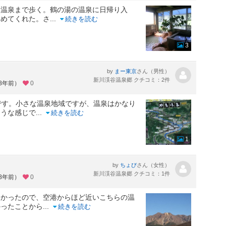
楽温泉まで歩く。鶴の湯の温泉に日帰り入
すめてくれた。さ
...
続きを読む
3
by
さん（男性）
まー東京
新川渓谷温泉郷 クチコミ：2件
約8年前）
0
です。小さな温泉地域ですが、温泉はかなり
ような感じで
...
続きを読む
1
by
さん（女性）
ちょび
新川渓谷温泉郷 クチコミ：1件
約8年前）
0
たかったので、空港からほど近いこちらの温
かったことから
...
続きを読む