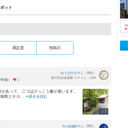
スポット
満足度
投稿日
by
さん（男性）
たびたび
新川渓谷温泉郷 クチコミ：12件
約2年前）
1
泉があって、二つはけっこう趣が違います。
し旅館とかカ
...
続きを読む
1
！
by
さん（男性）
UD&BF