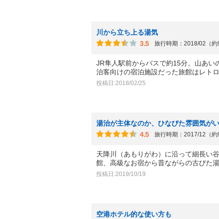
川から立ち上る湯気
3.5
旅行時期：2018/02（
JR隼人駅前からバスで約15分。山あ
治客向けの宿泊施設だった旅館はレト
投稿日:2018/02/25
湯治が主体なのか、ひなびた雰囲気が
4.5
旅行時期：2017/12（
天降川（あもりがわ）に沿って細長い
館、高級なお宿から昔ながらの古びた
投稿日:2019/10/19
空港ホテル的な使い方も