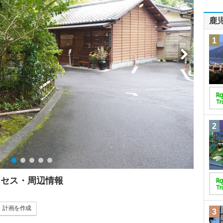
鹿
1
2
クセス・周辺情報
計画
を作成
3