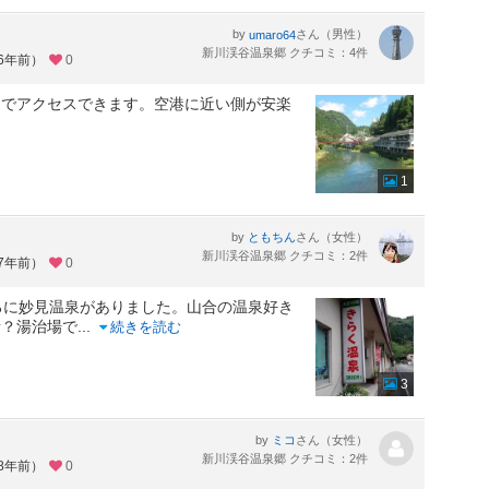
by
さん（男性）
umaro64
新川渓谷温泉郷 クチコミ：4件
約6年前）
0
スでアクセスできます。空港に近い側が安楽
1
by
さん（女性）
ともちん
新川渓谷温泉郷 クチコミ：2件
約7年前）
0
ろに妙見温泉がありました。山合の温泉好き
昔？湯治場で
...
続きを読む
3
by
さん（女性）
ミコ
新川渓谷温泉郷 クチコミ：2件
約8年前）
0