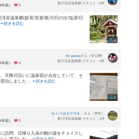
新川渓谷温泉郷 クチコミ：8件
約4年前）
0
渓谷温泉郷(妙見/安楽/新川/日の出/塩浸/日
.
続きを読む
2
by
さん（非公開）
arurun
新川渓谷温泉郷 クチコミ：4件
約5年前）
4
す。天降川沿いに温泉宿が点在していて、そ
に宿泊しました
...
続きを読む
2
by
さん（男性）
いりおもてやまねこ
新川渓谷温泉郷 クチコミ：1件
約5年前）
0
りに訪問。日帰り入浴の鶴の湯をチョイスし
晴らし湯でした
...
続きを読む