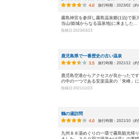
4.0
旅行時期：2023/02（
霧島神宮を参拝し霧島温泉郷(1泊)で新川
当山/姫城からなる温泉地)に来ました
..
投稿日:2023/03/23
鹿児島県で一番歴史の古い温泉
3.5
旅行時期：2021/12（
鹿児島空港からアクセスが良かったで
の中の一つである安楽温泉の「朱峰」
投稿日:2021/12/23
鶴の湯訪問
4.0
旅行時期：2021/10（
九州８８湯めぐりの一環で霧島観光帰
ました。３００円で源泉かけ流しの素