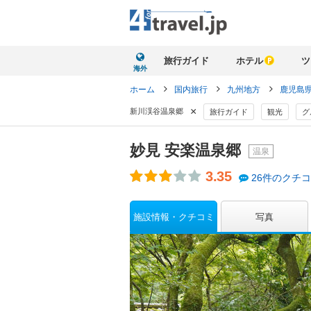
旅行ガイド
ホテル
ツ
海外
ホーム
国内旅行
九州地方
鹿児島
×
新川渓谷温泉郷
旅行ガイド
観光
グ
妙見 安楽温泉郷
温泉
3.35
26件のクチ
施設情報・クチコミ
写真