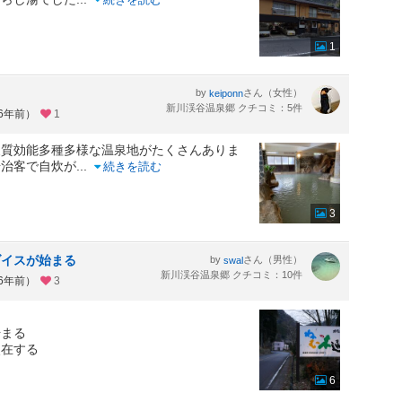
1
by
さん（女性）
keiponn
新川渓谷温泉郷 クチコミ：5件
約6年前）
1
泉質効能多種多様な温泉地がたくさんありま
湯治客で自炊が
...
続きを読む
3
ダイスが始まる
by
さん（男性）
swal
新川渓谷温泉郷 クチコミ：10件
約6年前）
3
始まる
点在する
6