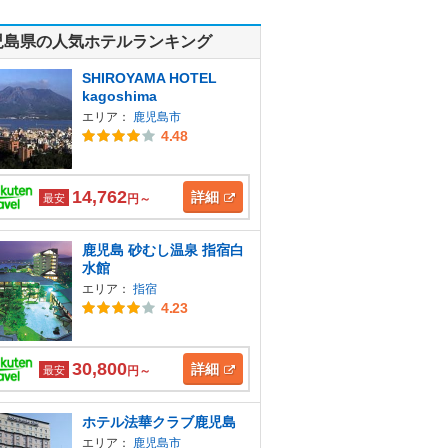
児島県の人気ホテルランキング
SHIROYAMA HOTEL
kagoshima
エリア：
鹿児島市
4.48
14,762
詳細
最安
円～
鹿児島 砂むし温泉 指宿白
水館
エリア：
指宿
4.23
30,800
詳細
最安
円～
ホテル法華クラブ鹿児島
エリア：
鹿児島市