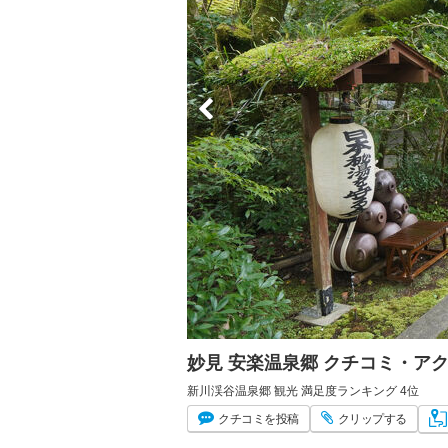
妙見 安楽温泉郷 クチコミ・ア
新川渓谷温泉郷 観光 満足度ランキング 4位
クチコミ
を投稿
クリップ
する