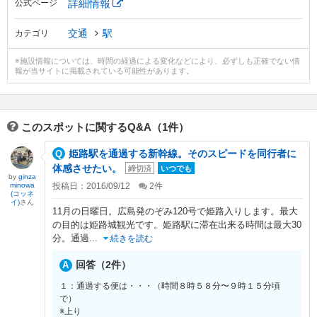
詳細情報
公式ページ
交通
駅
カテゴリ
※施設情報については、時間の経過による変化などにより、必ずしも正確でない情
報が当サイトに掲載されている可能性があります。
このスポットに関するQ&A（1件）
姫路駅を通過する新幹線。そのスピードを同行者に
体感させたい。
締切済
いつでも
by
ginza
minowa
投稿日：2016/09/12
2
件
(コッネ
イ)
さん
11月の日曜日。広島発のぞみ120号で姫路入りします。最大
の目的は姫路城観光です。姫路駅に滞在出来る時間は最大30
分。通過
...
続きを読む
回答（2件）
１：通過する便は・・・（時間８時５８分〜９時１５分頃
で）
※上り