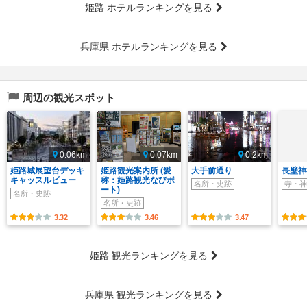
姫路 ホテルランキングを見る
兵庫県 ホテルランキングを見る
周辺の観光スポット
0.06km
0.07km
0.2km
姫路城展望台デッキ
姫路観光案内所 (愛
大手前通り
長壁神
キャッスルビュー
称：姫路観光なびポ
名所・史跡
寺・神
ート)
名所・史跡
名所・史跡
3.32
3.46
3.47
姫路 観光ランキングを見る
兵庫県 観光ランキングを見る