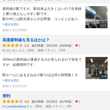
新幹線の駅ですが、駅自体は大きくないので在来線
と乗り換えもしやすい駅です。
駅の中には駅弁屋さんや吉野家、コンビニがあり
...
続きを読む
1
投稿日:2021/08/08
高速新幹線を見るほかは？
4.0
旅行時期：2021/03（約5年前）
1
by
さん（女性）
姫路 クチコミ：33件
ポトカン
300kmの新幹線が通過するのが見られるので有名で
すが、結構便利です。
駅ホームにあるまねきの駅そばは待ち時間無くす
...
4
続きを読む
投稿日:2021/03/17
便利
4.0
旅行時期：2019/12（約7年前）
1
by
さん（男性）
姫路 クチコミ：8件
Lovetravelbest