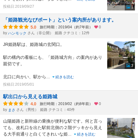
投稿日:2019/09/27
1
「姫路観光なびポート」という案内所があります。
5.0
旅行時期：2019/04（約7年前）
0
by
さん（非公開）
姫路 クチコミ：12件
ハンモック
JR姫路駅は、姫路城の玄関口。
駅の構内の看板にも、「姫路城方向」の案内があり
親切です。
3
北口に向かい、駅から
...
続きを読む
投稿日:2019/05/01
駅出口から見える姫路城
4.0
旅行時期：2019/02（約8年前）
0
by
さん（男性）
姫路 クチコミ：40件
まさ
山陽姫路と新幹線の乗換が便利な駅です。何と言っ
ても、改札口を出た駅前北側の２階デッキから見え
る大手前通りと白くてきれいな姫
...
続きを読む