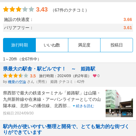
3.43
（67件のクチコミ）
施設の快適度：
3.66
バリアフリー：
3.61
旅行時期
いいね数
満足度
投稿日
1～20件（全67件中）
県最大の駅舎・駅ビルです！ ～ 姫路駅
3.5
旅行時期：2024/09（約2年前）
0
by
さん（男性）
姫路 クチコミ：42件
機乗の空論
県西部で最大の鉄道ターミナル「姫路駅」は山陽・
九州新幹線や在来線・アーバンライナーとしての山
陽本線、北部への播但線、北西部
...
続きを読む
投稿日:2024/09/30
10
駅内外が使いやすい整理と開発で、とても魅力的な街づく
りができています