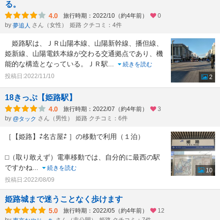
る。
4.0
旅行時期：2022/10（約4年前）
0
by
さん（女性）
姫路 クチコミ：4件
夢追人
姫路駅は、ＪＲ山陽本線、山陽新幹線、播但線、
姫新線、山陽電鉄本線が交わる交通拠点であり、機
能的な構造となっている。ＪＲ駅
...
続きを読む
投稿日:2022/11/10
2
18きっぷ【姫路駅】
4.0
旅行時期：2022/07（約4年前）
3
by
さん（男性）
姫路 クチコミ：6件
@タック
［【姫路】⇄名古屋⇄ ］の移動で利用（１泊）
⬜︎（取り敢えず）電車移動では、自分的に最西の駅
ですかね
...
続きを読む
10
投稿日:2022/08/09
姫路城まで迷うことなく歩けます
5.0
旅行時期：2022/05（約4年前）
12