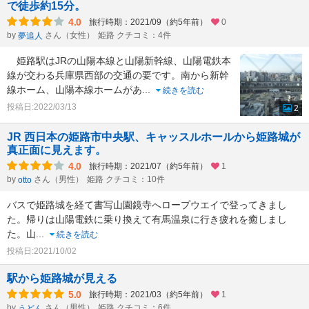
で徒歩約15分。
4.0
旅行時期：2021/09（約5年前）
0
by
さん（女性）
姫路 クチコミ：4件
夢追人
姫路駅はJRの山陽本線と山陽新幹線、山陽電鉄本
線が交わる兵庫県西部の交通の要です。南から新幹
線ホーム、山陽本線ホームがあ
...
続きを読む
投稿日:2022/03/13
2
JR 西日本の姫路市中央駅、キャッスルホールから姫路城が
真正面に見えます。
4.0
旅行時期：2021/07（約5年前）
1
by
さん（男性）
姫路 クチコミ：10件
otto
バスで姫路城を経て書写山園鏡寺へロープウエイで登ってきまし
た。帰りは山陽電鉄に乗り換えて有馬温泉に行き疲れを癒しまし
た。山
...
続きを読む
投稿日:2021/10/02
駅から姫路城が見える
5.0
旅行時期：2021/03（約5年前）
1
by
さん（男性）
姫路 クチコミ：6件
うどん