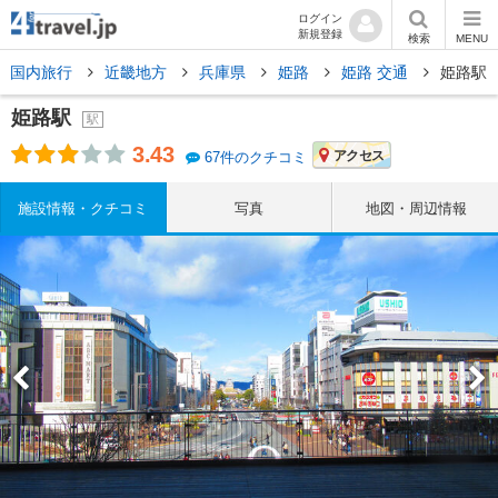
ログイン
新規登録
検索
MENU
国内旅行
近畿地方
兵庫県
姫路
姫路 交通
姫路駅
姫路駅
駅
3.43
アクセス
67件のクチコミ
施設情報・クチコミ
写真
地図・周辺情報