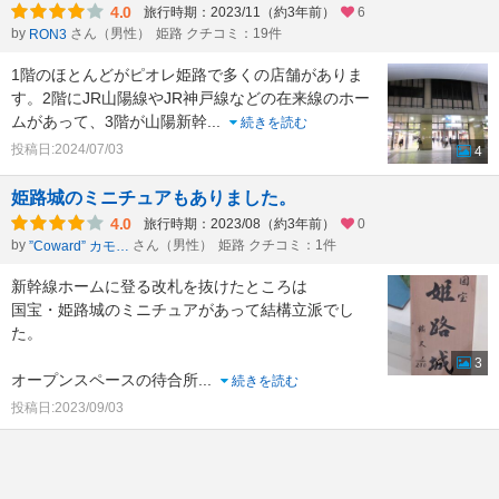
4.0
旅行時期：2023/11（約3年前）
6
by
さん（男性）
姫路 クチコミ：19件
RON3
1階のほとんどがピオレ姫路で多くの店舗がありま
す。2階にJR山陽線やJR神戸線などの在来線のホー
ムがあって、3階が山陽新幹
...
続きを読む
投稿日:2024/07/03
4
姫路城のミニチュアもありました。
4.0
旅行時期：2023/08（約3年前）
0
by
さん（男性）
姫路 クチコミ：1件
”Coward” カモねぎ
新幹線ホームに登る改札を抜けたところは
国宝・姫路城のミニチュアがあって結構立派でし
た。
3
オープンスペースの待合所
...
続きを読む
投稿日:2023/09/03