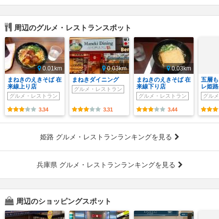
周辺のグルメ・レストランスポット
0.01km
0.03km
0.03km
まねきのえきそば 在
まねきダイニング
まねきのえきそば 在
五層も
来線上り店
来線下り店
レ姫路
グルメ・レストラン
グルメ・レストラン
グルメ・レストラン
グルメ
3.34
3.31
3.44
姫路 グルメ・レストランランキングを見る
兵庫県 グルメ・レストランランキングを見る
周辺のショッピングスポット