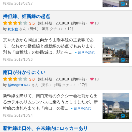
投稿日:2019/02/27
1
播但線、姫新線の起点
3.5
旅行時期：2018/10（約8年前）
10
by
さん（男性）
姫路 クチコミ：12件
釈安住
京や大坂から岡山に向かう山陽本線の主要駅であ
り、なおかつ播但線と姫新線の起点でもあります。
別名「白鷺城」の姫路城は、駅から
...
続きを読む
投稿日:2018/10/26
2
南口が分かりにくい
3.0
旅行時期：2018/10（約8年前）
18
by
さん（男性）
姫路 クチコミ：17件
城megrist KAZ
新幹線を降りて、南口東端のタクシー会社前から出
るホテルのリムジンバスに乗ろうとしましたが、新
幹線の改札を出ても「南口」の案
...
続きを読む
投稿日:2018/10/24
2
新幹線出口外、在来線内にロッカーあり