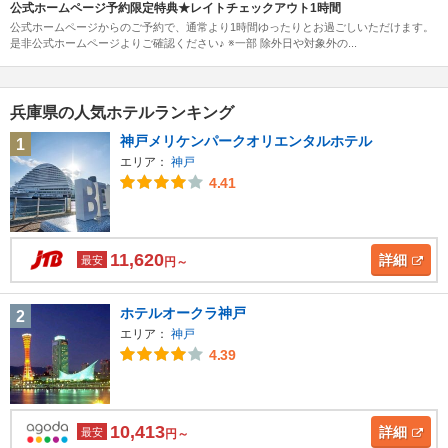
公式ホームページ予約限定特典★レイトチェックアウト1時間
公式ホームページからのご予約で、通常より1時間ゆったりとお過ごしいただけます。
是非公式ホームページよりご確認ください♪ ※一部 除外日や対象外の...
兵庫県の人気ホテルランキング
神戸メリケンパークオリエンタルホテル
1
エリア：
神戸
4.41
11,620
詳細
最安
円～
ホテルオークラ神戸
2
エリア：
神戸
4.39
10,413
詳細
最安
円～