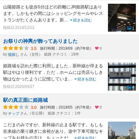
山陽姫路とも徒歩5分ほどの距離にJR姫路駅はあり
ます。しかもその間にはショッピングモールやレス
トランがたくさんあります。新
...
続きを読む
投稿日:2019/12/12
1
お祭りの神輿が飾ってありました
3.5
旅行時期：2019/09（約7年前）
0
by
さん（女性）
姫路 クチコミ：19件
猫探し
姫路城を訪れた際に利用しました．新幹線が停まる
駅はやはり便利です．ただ，ホームには売店らしき
物はなかったように記憶していま
...
続きを読む
投稿日:2020/04/27
4
駅の真正面に姫路城
3.0
旅行時期：2019/05（約7年前）
0
by
さん（非公開）
姫路 クチコミ：1件
チップ
こだまのみですが、新幹線の止まる駅です。もしも
在来線の乗り継ぎに余裕があり、途中下車可能なキ
ップをお持ちの方は、ちょっとだ
...
続きを読む