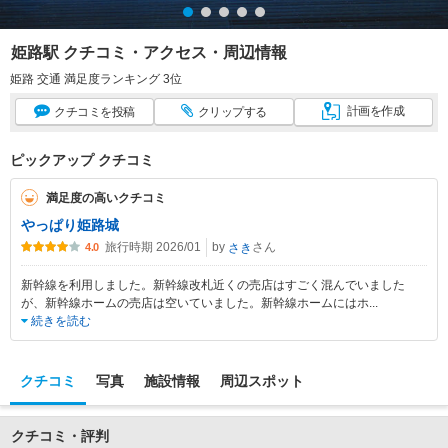
姫路駅 クチコミ・アクセス・周辺情報
姫路 交通 満足度ランキング 3位
計画
を作成
クチコミ
を投稿
クリップ
する
ピックアップ クチコミ
満足度の高いクチコミ
やっぱり姫路城
旅行時期 2026/01
by
さん
さき
4.0
新幹線を利用しました。新幹線改札近くの売店はすごく混んでいました
が、新幹線ホームの売店は空いていました。新幹線ホームにはホ
...
続きを読む
クチコミ
写真
施設情報
周辺スポット
クチコミ・評判