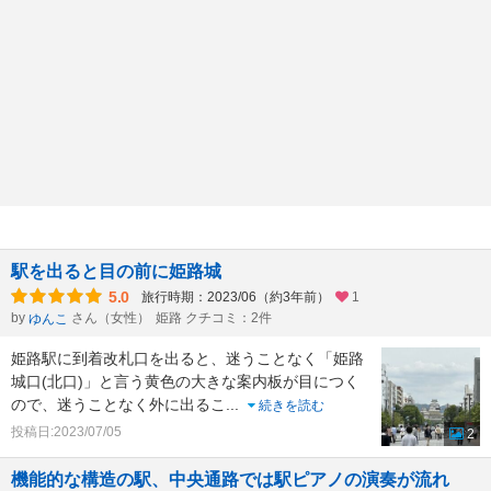
駅を出ると目の前に姫路城
5.0
旅行時期：2023/06（約3年前）
1
by
さん（女性）
姫路 クチコミ：2件
ゆんこ
姫路駅に到着改札口を出ると、迷うことなく「姫路
城口(北口)」と言う黄色の大きな案内板が目につく
ので、迷うことなく外に出るこ
...
続きを読む
投稿日:2023/07/05
2
機能的な構造の駅、中央通路では駅ピアノの演奏が流れ