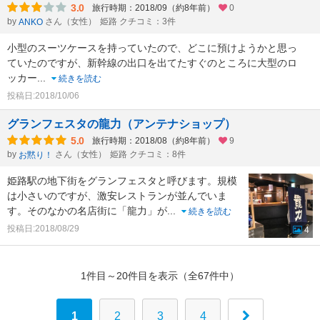
3.0
旅行時期：2018/09（約8年前）
0
by
さん（女性）
姫路 クチコミ：3件
ANKO
小型のスーツケースを持っていたので、どこに預けようかと思っ
ていたのですが、新幹線の出口を出てたすぐのところに大型のロ
ッカー
...
続きを読む
投稿日:2018/10/06
グランフェスタの龍力（アンテナショップ）
5.0
旅行時期：2018/08（約8年前）
9
by
さん（女性）
姫路 クチコミ：8件
お黙り！
姫路駅の地下街をグランフェスタと呼びます。規模
は小さいのですが、激安レストランが並んでいま
す。そのなかの名店街に「龍力」が
...
続きを読む
投稿日:2018/08/29
4
1件目～20件目を表示（全67件中）
1
2
3
4