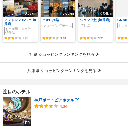
0.02km
0.03km
0.04km
アントレマルシェ 姫
ピオレ姫路
ジュンク堂 (姫路店)
GRAN
路店
ショッピングモール
専門店
ショッ
お土産屋・直売所・
特産品
3.28
3.48
3.21
姫路 ショッピングランキングを見る
兵庫県 ショッピングランキングを見る
注目のホテル
神戸ポートピアホテル
4.34
PR