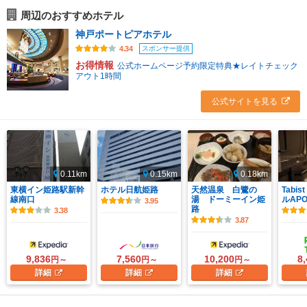
周辺のおすすめホテル
神戸ポートピアホテル
スポンサー提供
4.34
お得情報
公式ホームページ予約限定特典★レイトチェック
アウト1時間
公式サイトを見る
0.11km
0.15km
0.18km
東横イン姫路駅新幹
ホテル日航姫路
天然温泉 白鷺の
Tabi
線南口
湯 ドーミーイン姫
ルAP
3.95
路
3.38
3.87
9,836
7,560
10,200
8
円～
円～
円～
詳細
詳細
詳細