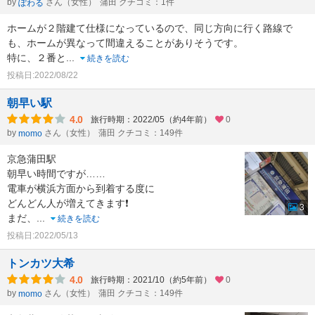
by
さん（女性）
蒲田 クチコミ：1件
ぽわる
ホームが２階建て仕様になっているので、同じ方向に行く路線で
も、ホームが異なって間違えることがありそうです。
特に、２番と
...
続きを読む
投稿日:2022/08/22
朝早い駅
4.0
旅行時期：2022/05（約4年前）
0
by
さん（女性）
蒲田 クチコミ：149件
momo
京急蒲田駅
朝早い時間ですが……
電車が横浜方面から到着する度に
どんどん人が増えてきます❗
3
まだ、
...
続きを読む
投稿日:2022/05/13
トンカツ大希
4.0
旅行時期：2021/10（約5年前）
0
by
さん（女性）
蒲田 クチコミ：149件
momo