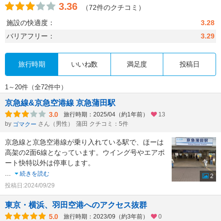
3.36
（72件のクチコミ）
施設の快適度：
3.28
バリアフリー：
3.29
旅行時期
いいね数
満足度
投稿日
1～20件（全72件中）
京急線&京急空港線 京急蒲田駅
3.0
旅行時期：2025/04（約1年前）
13
by
さん（男性）
蒲田 クチコミ：5件
ゴマクー
京急線と京急空港線が乗り入れている駅で、ほーは
高架の2面6線となっています。ウイング号やエアポ
ート快特以外は停車します。
...
続きを読む
2
投稿日:2024/09/29
東京・横浜、羽田空港へのアクセス抜群
5.0
旅行時期：2023/09（約3年前）
0