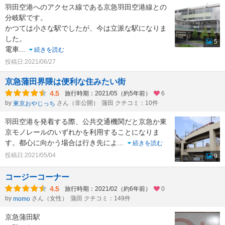
羽田空港へのアクセス線である京急羽田空港線との
分岐駅です。
かつては小さな駅でしたが、今は立派な駅になりま
した。
5
電車
...
続きを読む
投稿日:2021/06/27
京急蒲田界隈は便利な住みたい街
4.5
旅行時期：2021/05（約5年前）
6
by
さん（非公開）
蒲田 クチコミ：10件
東京おやじっち
羽田空港を発着する際、公共交通機関だと京急か東
京モノレールのいずれかを利用することになりま
す。都心に向かう場合は行き先によ
...
続きを読む
投稿日:2021/05/04
9
コージーコーナー
4.5
旅行時期：2021/02（約6年前）
0
by
さん（女性）
蒲田 クチコミ：149件
momo
京急蒲田駅