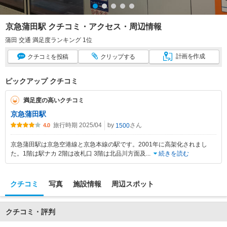
京急蒲田駅 クチコミ・アクセス・周辺情報
蒲田 交通 満足度ランキング 1位
計画
を作成
クチコミ
を投稿
クリップ
する
ピックアップ クチコミ
満足度の高いクチコミ
京急蒲田駅
旅行時期 2025/04
by
さん
1500
4.0
京急蒲田駅は京急空港線と京急本線の駅です。2001年に高架化されまし
た。1階は駅ナカ 2階は改札口 3階は北品川方面及
...
続きを読む
クチコミ
写真
施設情報
周辺スポット
クチコミ・評判