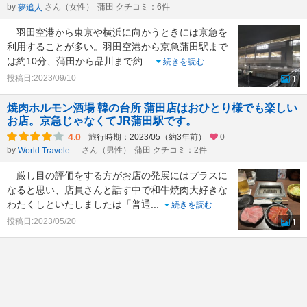
by
さん（女性）
蒲田 クチコミ：6件
夢追人
羽田空港から東京や横浜に向かうときには京急を
利用することが多い。羽田空港から京急蒲田駅まで
は約10分、蒲田から品川まで約
...
続きを読む
投稿日:2023/09/10
1
焼肉ホルモン酒場 韓の台所 蒲田店はおひとり様でも楽しい
お店。京急じゃなくてJR蒲田駅です。
4.0
旅行時期：2023/05（約3年前）
0
by
さん（男性）
蒲田 クチコミ：2件
World Traveler 1959
厳し目の評価をする方がお店の発展にはプラスに
なると思い、店員さんと話す中で和牛焼肉大好きな
わたくしといたしましたは「普通
...
続きを読む
投稿日:2023/05/20
1