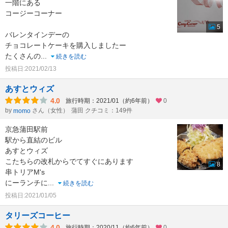
一階にある
コージーコーナー
5
バレンタインデーの
チョコレートケーキを購入しましたー
たくさんの
...
続きを読む
投稿日:2021/02/13
あすとウィズ
4.0
旅行時期：2021/01（約6年前）
0
by
さん（女性）
蒲田 クチコミ：149件
momo
京急蒲田駅前
駅から直結のビル
あすとウィズ
こたちらの改札からでてすぐにあります
8
串トリアM's
にーランチに
...
続きを読む
投稿日:2021/01/05
タリーズコーヒー
4.0
旅行時期：2020/11（約6年前）
0