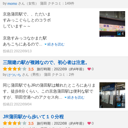
by
さん（女性）
蒲田 クチコミ：149件
momo
京急蒲田駅で、、ただいま
すみっこぐらしとのコラボ
しています～～
4
京急すみっコなかまた駅
あちこちにあるので
...
続きを読む
投稿日:2022/09/13
三階建の駅が複雑なので、初心者は注意。
3.5
旅行時期：2022/09（約4年前）
0
by
さん（男性）
蒲田 クチコミ：2件
けついち
同じ蒲田駅でもJRの蒲田駅は離れたところにありま
す。徒歩8分くらい。この京急蒲田駅は便利な駅で
すが、羽田空港へのアクセス向
...
続きを読む
投稿日:2022/09/04
1
JR蒲田駅から歩いて１０分程
3.5
旅行時期：2022/08（約4年前）
0