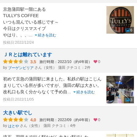
京急蒲田駅一階にある
TULLY'S COFFEE
いつも混んでいる感じです～
今日はクリスマスイブ
6
やはり、、、
...
続きを読む
投稿日:2022/12/24
ＪＲとは離れています
3.5
旅行時期：2022/10（約4年前）
0
by
さん（女性）
蒲田 クチコミ：2件
ブーゲンビリア
初めて京急の蒲田駅に来ました。私鉄の駅はこじん
まりしている所が多いですが、蒲田の駅は大きい。
改札口も良く分からなくて予め自
...
続きを読む
投稿日:2022/11/05
3
大きい駅でし
4.0
旅行時期：2022/09（約4年前）
0
by
さん（女性）
蒲田 クチコミ：4件
はとや