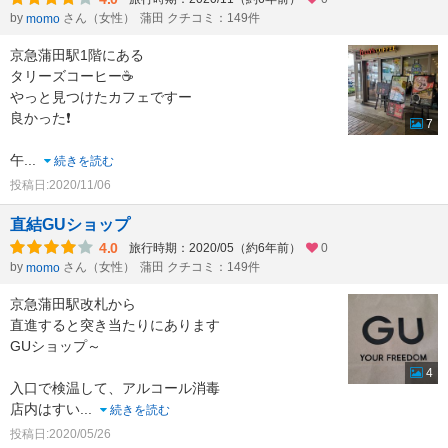
by
さん（女性）
蒲田 クチコミ：149件
momo
京急蒲田駅1階にある
タリーズコーヒー☕
やっと見つけたカフェですー
良かった❗
7
午
...
続きを読む
投稿日:2020/11/06
直結GUショップ
4.0
旅行時期：2020/05（約6年前）
0
by
さん（女性）
蒲田 クチコミ：149件
momo
京急蒲田駅改札から
直進すると突き当たりにあります
GUショップ～
4
入口で検温して、アルコール消毒
店内はすい
...
続きを読む
投稿日:2020/05/26