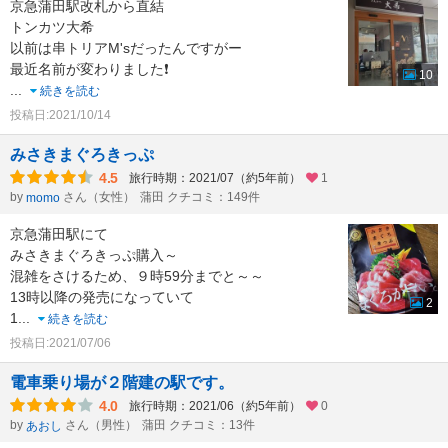
京急蒲田駅改札から直結
トンカツ大希
以前は串トリアM'sだったんですがー
最近名前が変わりました❗
10
...
続きを読む
投稿日:2021/10/14
みさきまぐろきっぷ
4.5
旅行時期：2021/07（約5年前）
1
by
さん（女性）
蒲田 クチコミ：149件
momo
京急蒲田駅にて
みさきまぐろきっぷ購入～
混雑をさけるため、９時59分までと～～
13時以降の発売になっていて
2
1
...
続きを読む
投稿日:2021/07/06
電車乗り場が２階建の駅です。
4.0
旅行時期：2021/06（約5年前）
0
by
さん（男性）
蒲田 クチコミ：13件
あおし