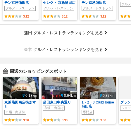
チン京急蒲田店
セレクト 京急蒲田店
チン京急蒲田店
グルメ
グルメ・レストラン
グルメ・レストラン
グルメ・レストラン
3.12
3.12
3.12
蒲田 グルメ・レストランランキングを見る
東京 グルメ・レストランランキングを見る
周辺のショッピングスポット
0.13km
0.64km
0.87km
京浜蒲田商店街あす
蒲田東口中央通り
1・2・3 ClubHouse
グラン
と
蒲田店
市場・商店街
ショッ
市場・商店街
専門店
3.36
3.30
3.30