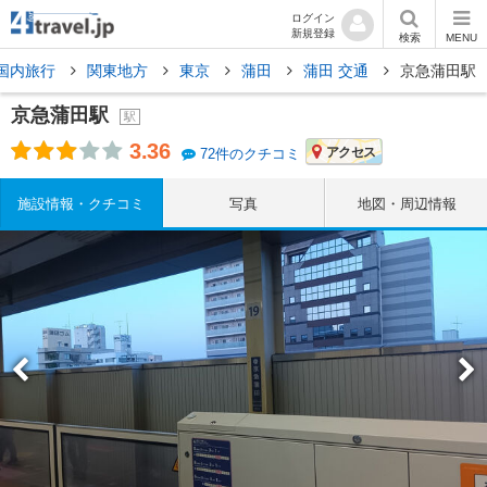
ログイン
新規登録
検索
MENU
国内旅行
関東地方
東京
蒲田
蒲田 交通
京急蒲田駅
京急蒲田駅
駅
3.36
アクセス
72件のクチコミ
施設情報・クチコミ
写真
地図・周辺情報