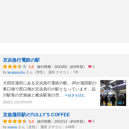
京浜急行電鉄の駅
3.5
旅行時期：2023/02（約4年前）
0
by
さん（男性）
蒲田 クチコミ：7件
teratanicho
大田区蒲田にある京浜急行電鉄の駅。JRが蒲田駅の
東口側で西口側が京浜急行の駅となっています。品
川駅発の空港線と横浜駅発の空
...
続きを読む
投稿日:2023/04/09
1
京急蒲田駅のTULLY'S COFFEE
4.5
旅行時期：2022/12（約4年前）
0
by
さん（女性）
蒲田 クチコミ：149件
momo