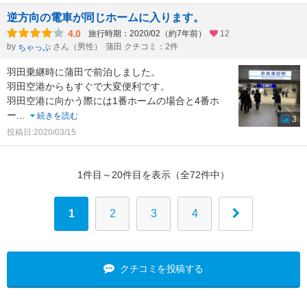
逆方向の電車が同じホームに入ります。
4.0
旅行時期：2020/02（約7年前）
12
by
さん（男性）
蒲田 クチコミ：2件
ちゃっぷ
羽田乗継時に蒲田で前泊しました。
羽田空港からもすぐで大変便利です。
羽田空港に向かう際には1番ホームの場合と4番ホ
ー
...
続きを読む
3
投稿日:2020/03/15
1件目～20件目を表示（全72件中）
1
2
3
4
クチコミを投稿する