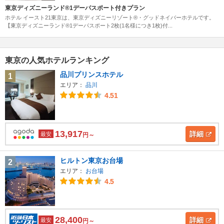
東京ディズニーランド®1デーパスポート付きプラン
ホテル イースト21東京は、東京ディズニーリゾート®・グッドネイバーホテルです。
【東京ディズニーランド®1デーパスポート2枚(1名様につき1枚)付...
東京の人気ホテルランキング
品川プリンスホテル
1
エリア：
品川
4.51
13,917
詳細
最安
円～
ヒルトン東京お台場
2
エリア：
お台場
4.5
28,400
詳細
最安
円～