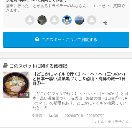
蒲田に行ったことがあるトラベラーのみなさんに、いっせいに質問で
きます。
…他
このスポットについて質問する
このスポットに関する旅行記
【どこかにマイルで行く】ヘ・ヘ・ヘ（三つのヘ）
と日本一黒い温泉黒づくし＆恐山・海鮮の旅ー1日
目①ー
【どこかにマイルで行く】ヘ・ヘ・ヘ（三つのヘ）と日
10
本一黒い温泉黒づくし＆恐山・海鮮の旅ー1日目①ーJA
Lのマイルの期限もあり、どこかにマイルを検索してい
たところ...
青森
36
2026/07/19～2026/07/21
by ミルクティ男子さん