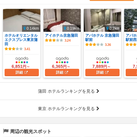
0.14km
0.19km
0.2km
ホテルオリエンタル
アイホテル京急蒲田
アパホテル 京急蒲田
アパホ
エクスプレス東京蒲
駅前
駅前西
3.24
田
3.36
3.41
6,851
6,365
7,889
7
円～
円～
円～
詳細
詳細
詳細
蒲田 ホテルランキングを見る
東京 ホテルランキングを見る
周辺の観光スポット