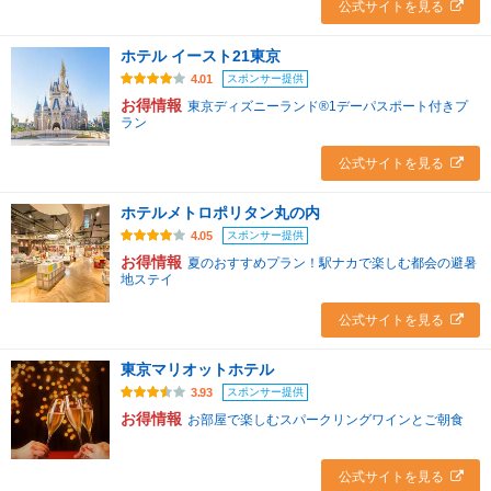
公式サイトを見る
ホテル イースト21東京
スポンサー提供
4.01
お得情報
東京ディズニーランド®1デーパスポート付きプ
ラン
公式サイトを見る
ホテルメトロポリタン丸の内
スポンサー提供
4.05
お得情報
夏のおすすめプラン！駅ナカで楽しむ都会の避暑
地ステイ
公式サイトを見る
東京マリオットホテル
スポンサー提供
3.93
お得情報
お部屋で楽しむスパークリングワインとご朝食
公式サイトを見る