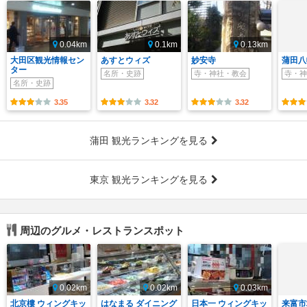
0.04km
0.1km
0.13km
大田区観光情報セン
あすとウィズ
妙安寺
蒲田八
ター
名所・史跡
寺・神社・教会
寺・神
名所・史跡
3.35
3.32
3.32
蒲田 観光ランキングを見る
東京 観光ランキングを見る
周辺のグルメ・レストランスポット
0.02km
0.02km
0.03km
北京樓 ウィングキッ
はなまる ダイニング
日本一 ウィングキッ
来富市