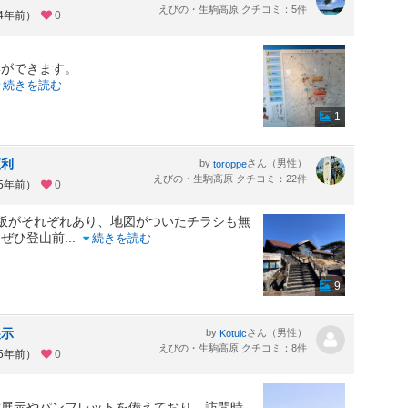
えびの・生駒高原 クチコミ：5件
約4年前）
0
学ができます。
続きを読む
1
便利
by
さん（男性）
toroppe
えびの・生駒高原 クチコミ：22件
約5年前）
0
板がそれぞれあり、地図がついたチラシも無
、ぜひ登山前
...
続きを読む
9
展示
by
さん（男性）
Kotuic
えびの・生駒高原 クチコミ：8件
約5年前）
0
。
種展示やパンフレットを備えており、訪問時