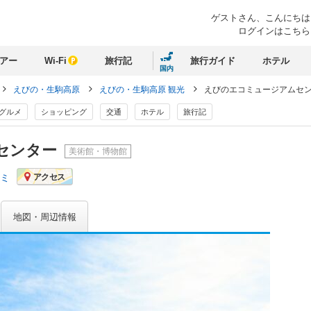
ゲストさん、
こんにちは
ログインはこちら
アー
Wi-Fi
旅行記
旅行ガイド
ホテル
国内
えびの・生駒高原
えびの・生駒高原 観光
えびのエコミュージアムセ
グルメ
ショッピング
交通
ホテル
旅行記
センター
美術館・博物館
コミ
アクセス
地図・周辺情報