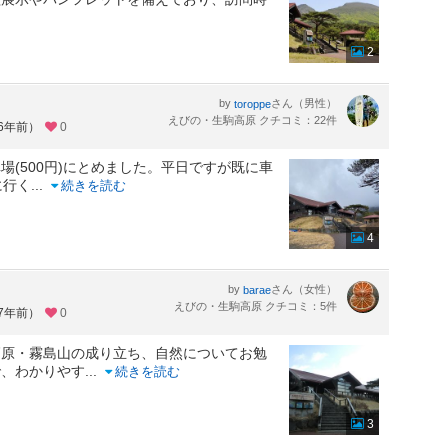
2
by
さん（男性）
toroppe
えびの・生駒高原 クチコミ：22件
約6年前）
0
(500円)にとめました。平日ですが既に車
に行く
...
続きを読む
4
by
さん（女性）
barae
えびの・生駒高原 クチコミ：5件
約7年前）
0
高原・霧島山の成り立ち、自然についてお勉
で、わかりやす
...
続きを読む
3