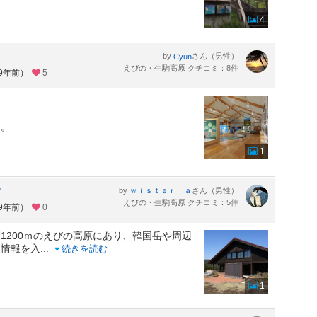
4
by
さん（男性）
Cyun
えびの・生駒高原 クチコミ：8件
約9年前）
5
す。
1
す
by
さん（男性）
ｗｉｓｔｅｒｉａ
えびの・生駒高原 クチコミ：5件
約9年前）
0
1200ｍのえびの高原にあり、韓国岳や周辺
山情報を入
...
続きを読む
1