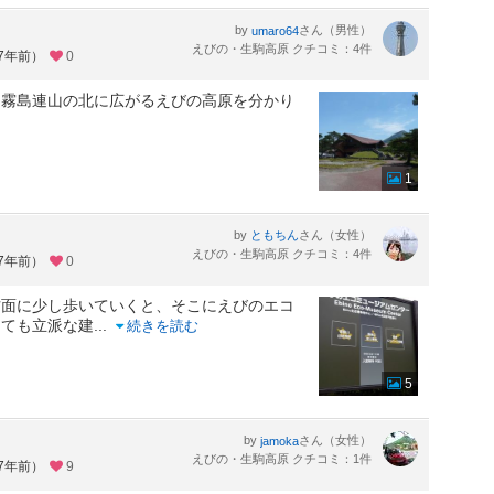
by
さん（男性）
umaro64
えびの・生駒高原 クチコミ：4件
約7年前）
0
、霧島連山の北に広がるえびの高原を分かり
1
。
by
さん（女性）
ともちん
えびの・生駒高原 クチコミ：4件
約7年前）
0
方面に少し歩いていくと、そこにえびのエコ
とても立派な建
...
続きを読む
5
by
さん（女性）
jamoka
えびの・生駒高原 クチコミ：1件
約7年前）
9