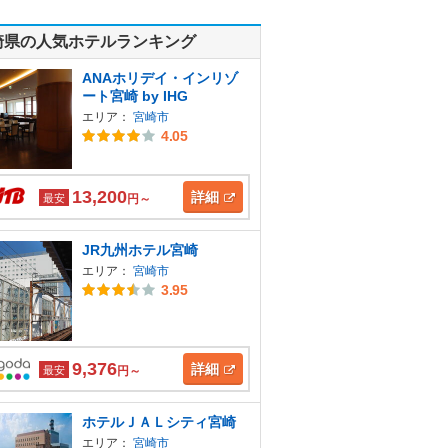
崎県の人気ホテルランキング
ANAホリデイ・インリゾ
ート宮崎 by IHG
エリア：
宮崎市
4.05
13,200
詳細
最安
円～
JR九州ホテル宮崎
エリア：
宮崎市
3.95
9,376
詳細
最安
円～
ホテルＪＡＬシティ宮崎
エリア：
宮崎市