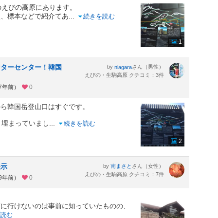
のえびの高原にあります。
型、標本などで紹介てあ
...
続きを読む
1
ジターセンター！韓国
by
さん（男性）
niagara
えびの・生駒高原 クチコミ：3件
約7年前）
0
から韓国岳登山口はすぐです。
く埋まっていまし
...
続きを読む
2
表示
by
さん（女性）
南まさと
えびの・生駒高原 クチコミ：7件
約9年前）
0
面に行けないのは事前に知っていたものの、
読む