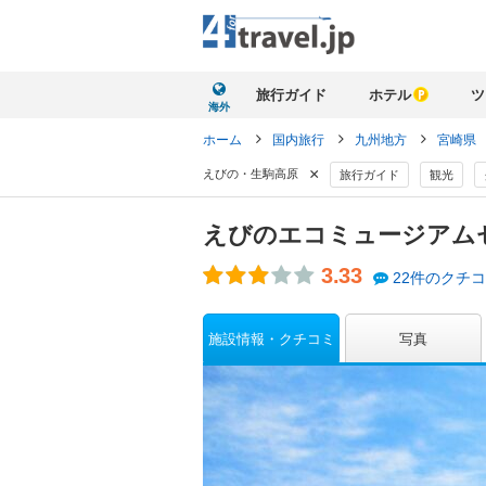
旅行ガイド
ホテル
ツ
海外
ホーム
国内旅行
九州地方
宮崎県
×
えびの・生駒高原
旅行ガイド
観光
えびのエコミュージアム
3.33
22件のクチ
施設情報・クチコミ
写真