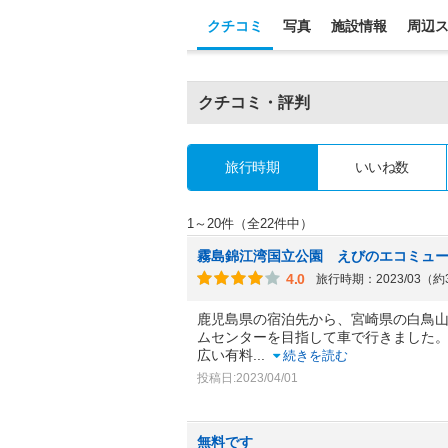
クチコミ
写真
施設情報
周辺
クチコミ・評判
旅行時期
いいね数
1～20件（全22件中）
霧島錦江湾国立公園 えびのエコミュ
4.0
旅行時期：2023/03（
鹿児島県の宿泊先から、宮崎県の白鳥
ムセンターを目指して車で行きました
広い有料
...
続きを読む
投稿日:2023/04/01
無料です