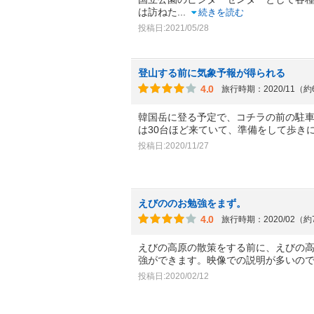
は訪ねた
...
続きを読む
投稿日:2021/05/28
登山する前に気象予報が得られる
4.0
旅行時期：2020/11（
韓国岳に登る予定で、コチラの前の駐車場
は30台ほど来ていて、準備をして歩き
投稿日:2020/11/27
えびののお勉強をまず。
4.0
旅行時期：2020/02（
えびの高原の散策をする前に、えびの
強ができます。映像での説明が多いの
投稿日:2020/02/12