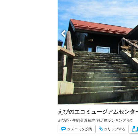
えびのエコミュージアムセンタ
えびの・生駒高原 観光 満足度ランキング 4位
クチコミ
を投稿
クリップ
する