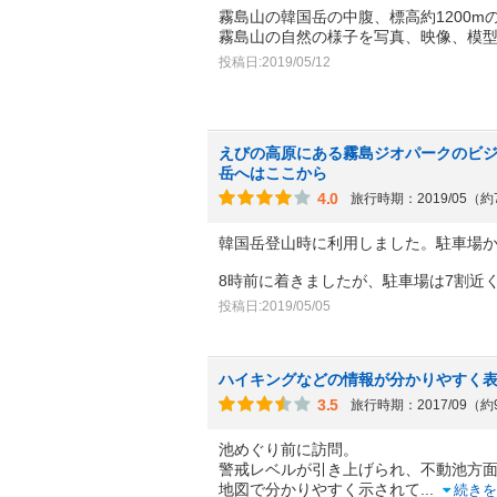
霧島山の韓国岳の中腹、標高約1200m
霧島山の自然の様子を写真、映像、模
投稿日:2019/05/12
えびの高原にある霧島ジオパークのビ
岳へはここから
4.0
旅行時期：2019/05（
韓国岳登山時に利用しました。駐車場
8時前に着きましたが、駐車場は7割近
投稿日:2019/05/05
ハイキングなどの情報が分かりやすく
3.5
旅行時期：2017/09（
池めぐり前に訪問。
警戒レベルが引き上げられ、不動池方
地図で分かりやすく示されて
...
続きを