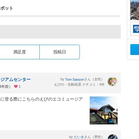
スポット
満足度
投稿日
ージアムセンター
by
さん（女性）
Tom Sawyer
えびの・生駒高原 クチコミ：4件
約3年前）
1
山に登る際にこちらのえびのエコミュージア
。
3
by
さん（男性）
たいき