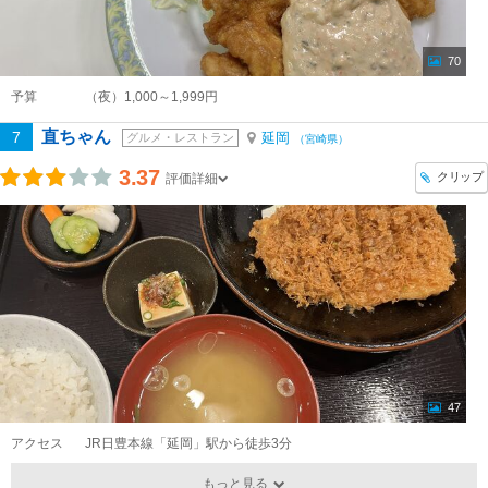
70
予算
（夜）1,000～1,999円
直ちゃん
7
延岡
グルメ・レストラン
（宮崎県）
3.37
クリップ
評価詳細
47
アクセス
JR日豊本線「延岡」駅から徒歩3分
もっと見る