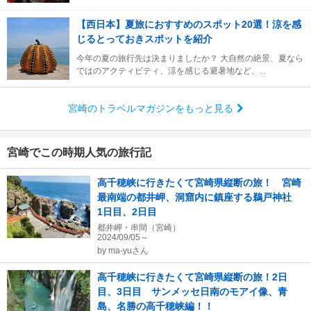
【西日本】夏旅におすすめのスポット20選！涼を感
じるとっておきスポットを紹介
今年の夏の旅行先は決まりましたか？ 大自然の絶景、夏なら
ではのアクティビティ、涼を感じる避暑地など、...
宮崎のトラベルマガジンをもっと見る
宮崎でこの時期人気の旅行記
高千穂峡に行きたくて宮崎県縦断の旅！ 宮崎
最南端の都井岬、洞窟内に鎮座する鵜戸神社
1日目、2日目
都井岬・串間（宮崎）
2024/09/05～
by
ma-yuさん
高千穂峡に行きたくて宮崎県縦断の旅！2日
目、3日目 サンメッセ日南のモアイ像、青
島、名勝の高千穂峡編！！