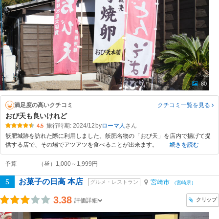
80
満足度の高いクチコミ
クチコミ一覧
を見る
おび天も良いけれど
旅行時期: 2024/12
by
ローマ人
4.5
飫肥城跡を訪れた際に利用しました。飫肥名物の「おび天」を店内で揚げて提
供する店で、その場でアツアツを食べることが出来ます。
続きを読む
予算
（昼）1,000～1,999円
お菓子の日高 本店
5
宮崎市
グルメ・レストラン
（宮崎県）
3.38
クリップ
評価詳細