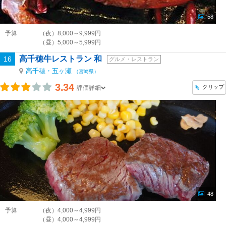
58
予算
（夜）8,000～9,999円
（昼）5,000～5,999円
高千穂牛レストラン 和
16
グルメ・レストラン
高千穂・五ヶ瀬
（宮崎県）
3.34
クリップ
評価詳細
48
予算
（夜）4,000～4,999円
（昼）4,000～4,999円