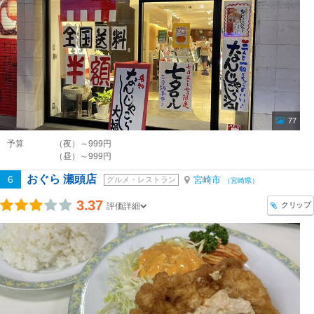
77
予算
（夜）～999円
（昼）～999円
おぐら 瀬頭店
6
宮崎市
グルメ・レストラン
（宮崎県）
3.37
クリップ
評価詳細