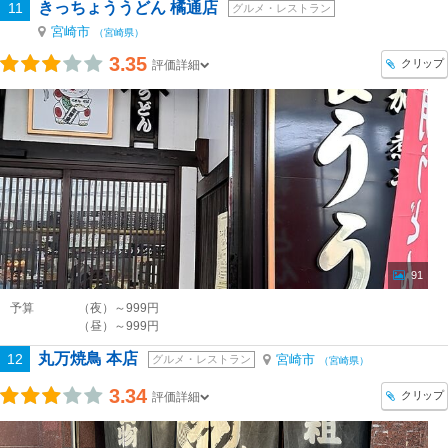
きっちょううどん 橘通店
11
グルメ・レストラン
宮崎市
（宮崎県）
3.35
クリップ
評価詳細
91
予算
（夜）～999円
（昼）～999円
丸万焼鳥 本店
12
宮崎市
グルメ・レストラン
（宮崎県）
3.34
クリップ
評価詳細