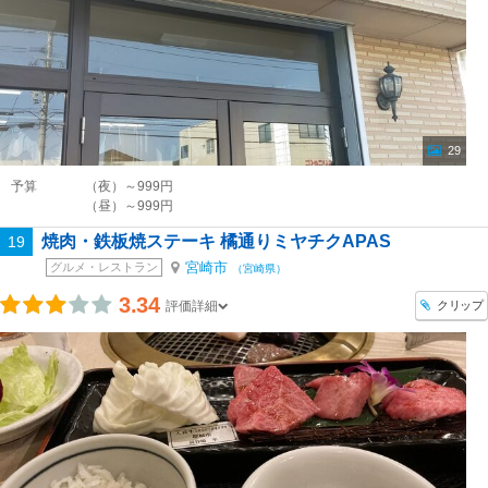
29
予算
（夜）～999円
（昼）～999円
焼肉・鉄板焼ステーキ 橘通りミヤチクAPAS
19
宮崎市
グルメ・レストラン
（宮崎県）
3.34
クリップ
評価詳細