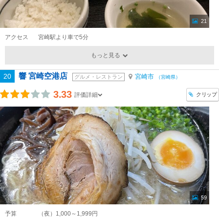
21
アクセス
宮崎駅より車で5分
もっと見る
響 宮崎空港店
20
宮崎市
グルメ・レストラン
（宮崎県）
3.33
クリップ
評価詳細
59
予算
（夜）1,000～1,999円