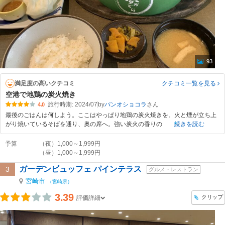
93
満足度の高いクチコミ
クチコミ一覧
を見る
空港で地鶏の炭火焼き
旅行時期: 2024/07
by
パンオショコラ
4.0
最後のごはんは何しよう。ここはやっぱり地鶏の炭火焼きを。火と煙が立ち上
がり焼いているそばを通り、奥の席へ。強い炭火の香りの
続きを読む
予算
（夜）1,000～1,999円
（昼）1,000～1,999円
ガーデンビュッフェ パインテラス
3
グルメ・レストラン
宮崎市
（宮崎県）
3.39
クリップ
評価詳細