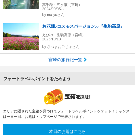
高千穂・五ヶ瀬（宮崎）
2024/09/05～
by
ma-yuさん
お花畑♪コスモスバージョン♪♪『生駒高原』
えびの・生駒高原（宮崎）
2025/10/13
by
さつまおごじょさん
宮崎の旅行記一覧
フォートラベルポイントをためよう
エリアに隠された宝箱を見つけてフォートラベルポイントをゲット！チャンス
は一日一回。お題はトップページで発表されます。
本日のお題はこちら