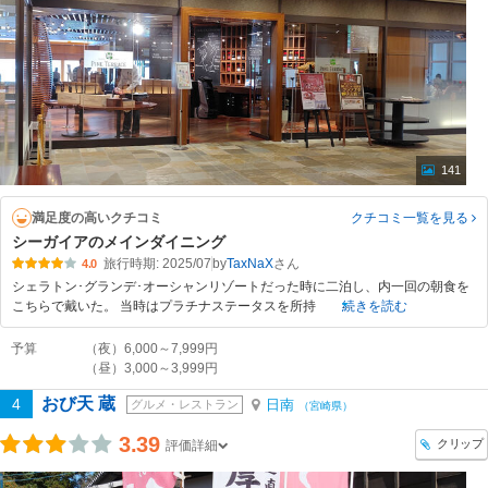
141
満足度の高いクチコミ
クチコミ一覧
を見る
シーガイアのメインダイニング
旅行時期: 2025/07
by
TaxNaX
4.0
シェラトン･グランデ･オーシャンリゾートだった時に二泊し、内一回の朝食を
こちらで戴いた。 当時はプラチナステータスを所持
続きを読む
予算
（夜）6,000～7,999円
（昼）3,000～3,999円
おび天 蔵
4
日南
グルメ・レストラン
（宮崎県）
3.39
クリップ
評価詳細