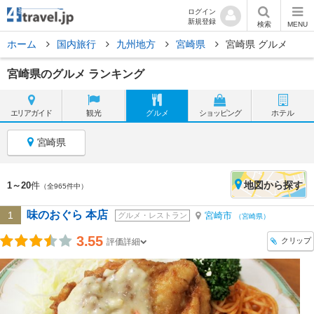
ログイン
新規登録
検索
MENU
ホーム
国内旅行
九州地方
宮崎県
宮崎県 グルメ
宮崎県のグルメ ランキング
エリア
ガイド
観光
グルメ
ショッピング
ホテル
宮崎県
地図
から探す
1～20
件
（全965件中）
味のおぐら 本店
1
宮崎市
グルメ・レストラン
（宮崎県）
3.55
クリップ
評価詳細