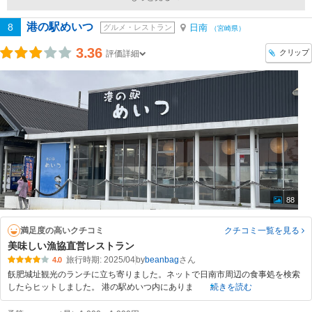
港の駅めいつ
8
日南
グルメ・レストラン
（宮崎県）
3.36
クリップ
評価詳細
88
満足度の高いクチコミ
クチコミ一覧
を見る
美味しい漁協直営レストラン
旅行時期: 2025/04
by
beanbag
4.0
飫肥城址観光のランチに立ち寄りました。ネットで日南市周辺の食事処を検索
したらヒットしました。 港の駅めいつ内にありま
続きを読む