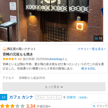
53
満足度の高いクチコミ
クチコミ一覧
を見る
宮崎の元祖もも焼き
旅行時期: 2025/04
by
beanbag
4.0
宮崎といえば鶏か牛肉。妻が鶏の炭火焼をぜひ食べたいというのでこの店を選
びました。目抜通りの 橘通りから２本目の路地にあり、
続きを読む
アクセス
宮崎駅から徒歩20分
もっと見る
カフェ カンナ
13
宮崎市
グルメ・レストラン
（宮崎県）
3.34
クリップ
評価詳細