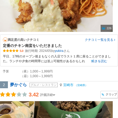
226
満足度の高いクチコミ
クチコミ一覧
を見る
定番のチキン南蛮をいただきました
旅行時期: 2024/05
by
yukira
5.0
平日、17時のオープン後まもなくの入店でラスト１席に座ることができまし
た。ランチや夕食の時間帯には並ぶ可能性があるかもしれ
続きを読む
予算
（夜）1,000～1,999円
（昼）1,000～1,999円
夢かぐら
2
宮崎市
グルメ・レストラン
（宮崎県）
3.42
クリップ
評価詳細