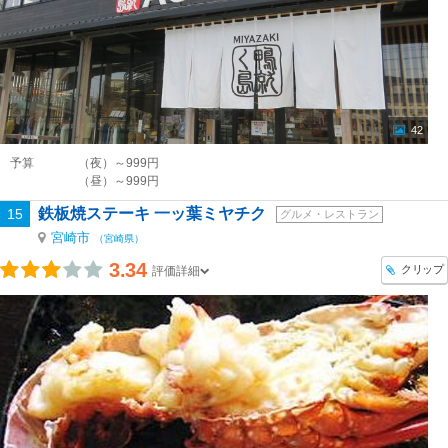
42
予算
（夜）～999円
（昼）～999円
鉄板焼ステーキ 一ッ葉ミヤチク
15
グルメ・レストラン
宮崎市
（宮崎県）
3.34
クリップ
評価詳細