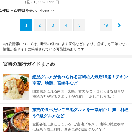
（昼）1,000～1,999円
1件目～20件目
を表示
（全965件中）
…
1
2
3
4
5
49
※施設情報については、時間の経過による変化などにより、必ずしも正確でない
情報が当サイトに掲載されている可能性もあります。
宮崎の旅行ガイドまとめ
絶品グルメが食べられる宮崎の人気店15選！チキン
南蛮、地鶏、宮崎牛など
開放感あふれる南国・宮崎。雄大かつトロピカルな風景や、
神秘の力が宿るスポットが点在し、あちこち巡るパ...
旅先で食べたいご当地グルメを一挙紹介！ 郷土料理
やB級グルメなど
全国各地に点在している "ご当地グルメ"。地域の特産物や、
伝統ある郷土料理、新進気鋭のB級グルメなど...