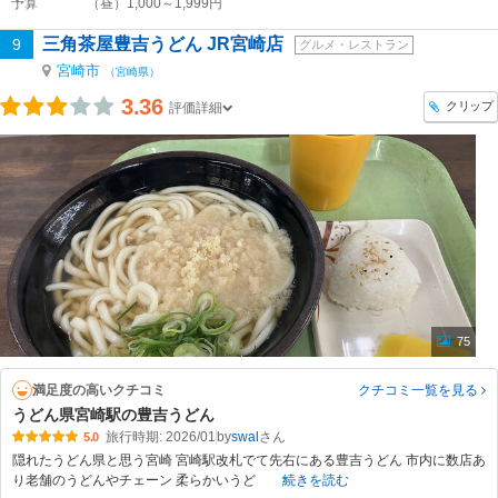
予算
（昼）1,000～1,999円
三角茶屋豊吉うどん JR宮崎店
9
グルメ・レストラン
宮崎市
（宮崎県）
3.36
クリップ
評価詳細
75
満足度の高いクチコミ
クチコミ一覧
を見る
うどん県宮崎駅の豊吉うどん
旅行時期: 2026/01
by
swal
5.0
隠れたうどん県と思う宮崎 宮崎駅改札でて先右にある豊吉うどん 市内に数店あ
り老舗のうどんやチェーン 柔らかいうど
続きを読む