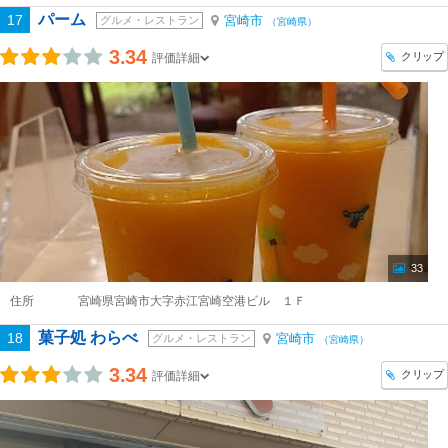
パーム
17
宮崎市
グルメ・レストラン
（宮崎県）
3.34
クリップ
評価詳細
33
住所
宮崎県宮崎市大字赤江宮崎空港ビル １Ｆ
菓子処 わらべ
18
宮崎市
グルメ・レストラン
（宮崎県）
3.34
クリップ
評価詳細