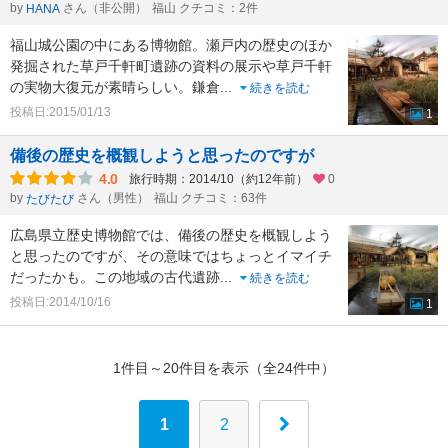
by
さん（非公開）
福山 クチコミ：2件
HANA
福山城公園の中にある博物館。瀬戸内の歴史のほか
発掘された草戸千軒町遺跡の資料の展示や草戸千軒
の実物大復元が素晴らしい。鎌倉
...
続きを読む
投稿日:2015/01/13
1
備後の歴史を概観しようと思ったのですが
4.0
旅行時期：2014/10（約12年前）
0
by
さん（男性）
福山 クチコミ：63件
たびたび
広島県立歴史博物館では、備後の歴史を概観しよう
と思ったのですが、その意味ではちょっとイマイチ
だったかも。この地域の古代遺跡
...
続きを読む
投稿日:2014/10/16
1
1件目～20件目を表示（全24件中）
1
2