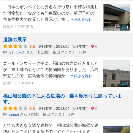
日本のボンペイとの異名を持つ草戸千軒を特集し
た博物館だ。なかでも印象深いのが、草戸千軒の一
角を実物大で復元した展示だ。室
...
続きを読む
投稿日:2020/10/18
1
遺跡の展示
3.5
旅行時期：2018/05（約8年前）
0
by
さん（非公開）
福山 クチコミ：17件
ももちゃん
ゴールデンウィーク中に、福山の観光に行きました
が、福山城の近くにこの博物館がありました。広島
県立なので、広島全体の博物館か
...
続きを読む
投稿日:2018/06/23
2
福山城公園の下にある広場の 最も駅寄りに建っていま
す。
3.0
旅行時期：2018/04（約8年前）
0
by
さん（女性）
福山 クチコミ：9件
harumi
とても大きな立派な建物で 福山城公園の城壁が途
切れたところに見えるので すぐにわかります。