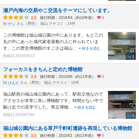
瀬戸内海の交易やこ交流をテーマにしています。
3.5
旅行時期：2016/04（約10年前）
0
by
さん（男性）
福山 クチコミ：14件
ゲン
この博物館は福山城公園の中にあります。もと三の
丸の中にあった城代家老屋敷の上に作られていま
す。この歴史博物館のすごさは福山
...
続きを読む
投稿日:2016/05/13
1
フォーカスをきちんと定めた博物館
3.5
旅行時期：2015/06（約11年前）
0
by
さん（男性）
福山 クチコミ：10件
けんた
福山駅前の福山城公園内にあって、駅前立地なので
アクセスが非常に良い博物館です。時間がない中で
駆け足での見学でした。県立博物
...
続きを読む
投稿日:2015/07/05
1
福山城公園内にある草戸千軒町遺跡を再現している博物館
3.5
旅行時期：2015/01（約12年前）
0