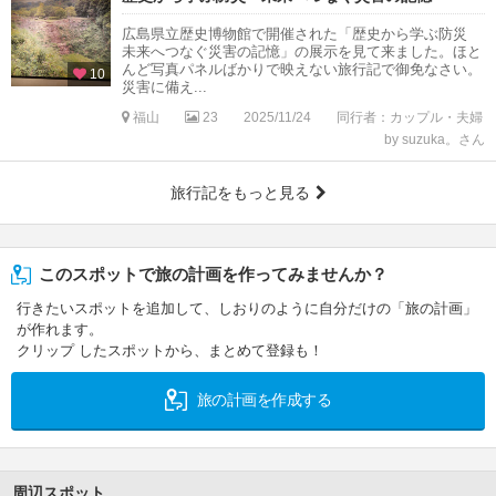
広島県立歴史博物館で開催された「歴史から学ぶ防災
未来へつなぐ災害の記憶」の展示を見て来ました。ほと
んど写真パネルばかりで映えない旅行記で御免なさい。
10
災害に備え...
福山
23
2025/11/24
同行者：カップル・夫婦
by suzuka。さん
旅行記をもっと見る
このスポットで旅の計画を作ってみませんか？
行きたいスポットを追加して、しおりのように自分だけの「旅の計画」
が作れます。
クリップ したスポットから、まとめて登録も！
旅の計画を作成する
周辺スポット