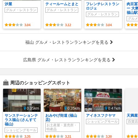
汐屋
ティールームとまと
フレンチレストラン
肉豆冨
ロジェ
ー 大
グルメ・レストラン
グルメ・レストラン
福山駅
グルメ・レストラン
グルメ
3.04
3.12
3.04
福山 グルメ・レストランランキングを見る
広島県 グルメ・レストランランキングを見る
周辺のショッピングスポット
0.35km
0.35km
0.47km
サンステーションテ
おみやげ街道 (福山
アイネスフクヤマ
天満屋 
ラス福山 (さんすて
店)
ショッピングモール
百貨店
福山)
お土産屋・直売所・
特産品
ショッピングモール
3.35
3.31
3.30