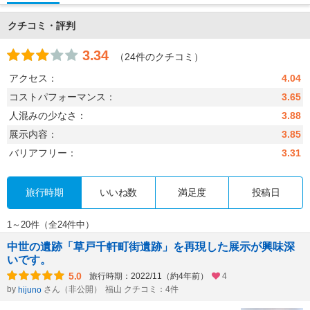
クチコミ・評判
3.34
（24件のクチコミ）
アクセス：
4.04
コストパフォーマンス：
3.65
人混みの少なさ：
3.88
展示内容：
3.85
バリアフリー：
3.31
旅行時期
いいね数
満足度
投稿日
1～20件（全24件中）
中世の遺跡「草戸千軒町街遺跡」を再現した展示が興味深
いです。
5.0
旅行時期：2022/11（約4年前）
4
by
さん（非公開）
福山 クチコミ：4件
hijuno