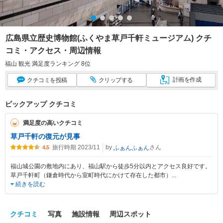
広島県立歴史博物館(ふくやま草戸千軒ミュージアム) クチ
コミ・アクセス・周辺情報
福山 観光 満足度ランキング 8位
計画
を作成
クチコミ
を投稿
クリップ
する
ピックアップ クチコミ
満足度の高いクチコミ
草戸千軒の復元が見事
旅行時期 2023/11
by
さん
ふぁんふぁん
4.5
福山城公園の敷地内にあり、福山駅から徒歩5分以内とアクセス良好です。
草戸千軒町（鎌倉時代から室町時代にかけて存在した都市）
...
続きを読む
クチコミ
写真
施設情報
周辺スポット