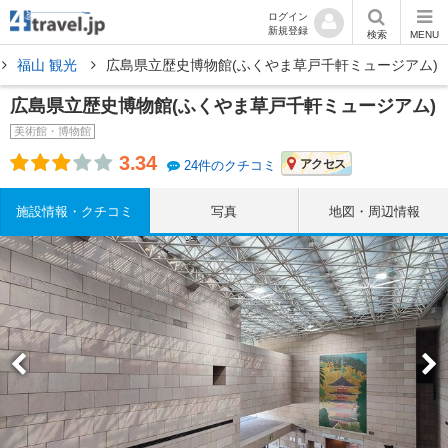
ログイン
新規登録
検索
MENU
福山 観光
広島県立歴史博物館(ふくやま草戸千軒ミュージアム)
広島県立歴史博物館(ふくやま草戸千軒ミュージアム)
美術館・博物館
3.34
アクセス
24件のクチコミ
施設情報・クチコミ
写真
地図・周辺情報