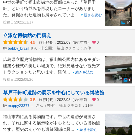
中世の港町で福山市街地の西部にあった「草戸千
軒」という街並みを再現したコーナーがありまし
た。発掘された遺物も展示されていま
...
続きを読む
投稿日:2022/11/17
10
立派な博物館の門構え
4.5
旅行時期：2022/09（約4年前）
0
by
さん（非公開）
福山 クチコミ：19件
bobby_brazil
広島県立歴史博物館は、福山城公園内にあるモダン
建築や様式の美しい場所で、絶対見逃せない観光ア
トラクションだと思います。添付
...
続きを読む
投稿日:2022/09/26
1
草戸千軒町遺跡の展示を中心にしている博物館
3.5
旅行時期：2022/08（約4年前）
0
by
さん（男性）
福山 クチコミ：11件
mappy23377803
福山市内にある博物館です。中世の遺跡が発掘さ
れ、それに関する展示物が中心となっている博物館
です。歴史のんかでも遺跡関係に興
...
続きを読む