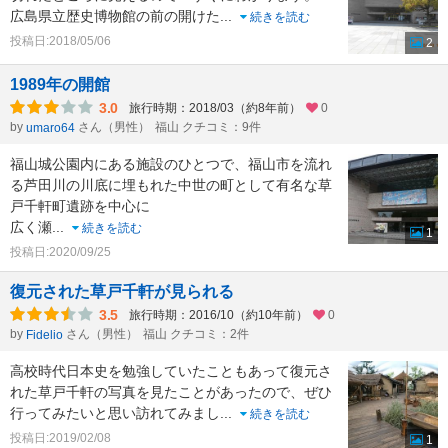
広島県立歴史博物館の前の開けた
...
続きを読む
投稿日:2018/05/06
2
1989年の開館
3.0
旅行時期：2018/03（約8年前）
0
by
さん（男性）
福山 クチコミ：9件
umaro64
福山城公園内にある施設のひとつで、福山市を流れ
る芦田川の川底に埋もれた中世の町として有名な草
戸千軒町遺跡を中心に
広く瀬
...
続きを読む
1
投稿日:2020/09/25
復元された草戸千軒が見られる
3.5
旅行時期：2016/10（約10年前）
0
by
さん（男性）
福山 クチコミ：2件
Fidelio
高校時代日本史を勉強していたこともあって復元さ
れた草戸千軒の写真を見たことがあったので、ぜひ
行ってみたいと思い訪れてみまし
...
続きを読む
投稿日:2019/02/08
1