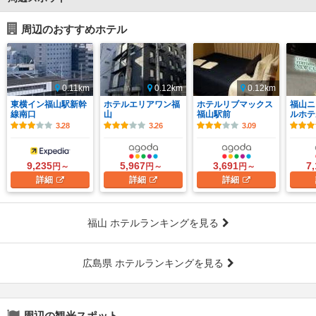
周辺のおすすめホテル
0.11km
0.12km
0.12km
東横イン福山駅新幹
ホテルエリアワン福
ホテルリブマックス
福山ニ
線南口
山
福山駅前
ルホテ
3.28
3.26
3.09
9,235
5,967
3,691
7
円～
円～
円～
詳細
詳細
詳細
福山 ホテルランキングを見る
広島県 ホテルランキングを見る
周辺の観光スポット