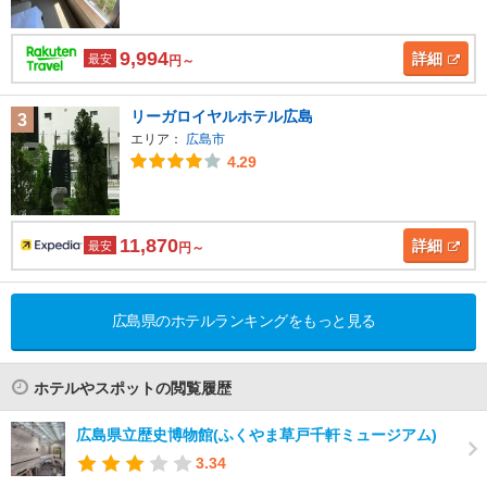
9,994
詳細
最安
円～
リーガロイヤルホテル広島
3
エリア：
広島市
4.29
11,870
詳細
最安
円～
広島県のホテルランキングをもっと見る
ホテルやスポットの閲覧履歴
広島県立歴史博物館(ふくやま草戸千軒ミュージアム)
3.34