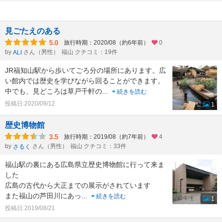
見ごたえのある
5.0
旅行時期：2020/08（約6年前）
0
by
さん（男性）
福山 クチコミ：19件
ALI
JR福知山駅から歩いてごろ分の場所にあります。広
い館内では歴史を学びながら回ることができます。
中でも、見どころは草戸千軒の
...
続きを読む
投稿日:2020/09/12
1
歴史博物館
3.5
旅行時期：2019/08（約7年前）
4
by
さん（男性）
福山 クチコミ：33件
さるく
福山駅の裏にある広島県立歴史博物館に行って来ま
した
広島の古代から大正までの展示がされています
また福山の芦田川にあっ
...
続きを読む
1
投稿日:2019/08/21