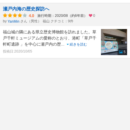
瀬戸内海の歴史探訪へ
4.0
旅行時期：2020/08（約6年前）
0
by
さん（男性）
福山 クチコミ：9件
YanMin
福山城の隣にある県立歴史博物館を訪れました。草
戸千軒ミュージアムの愛称のとおり、港町「草戸千
軒町遺跡 」を中心に瀬戸内の歴
...
続きを読む
投稿日:2020/10/05
5