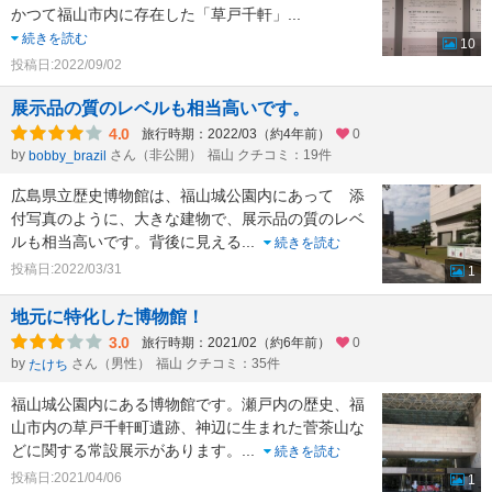
かつて福山市内に存在した「草戸千軒」
...
続きを読む
10
投稿日:2022/09/02
展示品の質のレベルも相当高いです。
4.0
旅行時期：2022/03（約4年前）
0
by
さん（非公開）
福山 クチコミ：19件
bobby_brazil
広島県立歴史博物館は、福山城公園内にあって 添
付写真のように、大きな建物で、展示品の質のレベ
ルも相当高いです。背後に見える
...
続きを読む
投稿日:2022/03/31
1
地元に特化した博物館！
3.0
旅行時期：2021/02（約6年前）
0
by
さん（男性）
福山 クチコミ：35件
たけち
福山城公園内にある博物館です。瀬戸内の歴史、福
山市内の草戸千軒町遺跡、神辺に生まれた菅茶山な
どに関する常設展示があります。
...
続きを読む
投稿日:2021/04/06
1