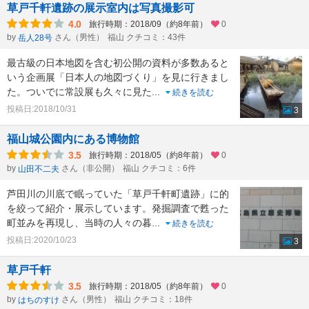
草戸千軒遺跡の展示室内は写真撮影可
4.0
旅行時期：2018/09（約8年前）
0
by
さん（男性）
福山 クチコミ：43件
岳人28号
最古級の日本地図を含む初公開の資料が多数あると
いう企画展「日本人の地図づくり」を見に行きまし
た。ついでに常設展も久々に見た
...
続きを読む
投稿日:2018/10/31
3
福山城公園内にある博物館
3.5
旅行時期：2018/05（約8年前）
0
by
さん（非公開）
福山 クチコミ：6件
山田不二夫
芦田川の川底で眠っていた「草戸千軒町遺跡」に的
を絞って紹介・展示しています。発掘調査で甦った
町並みを再現し、当時の人々の暮
...
続きを読む
投稿日:2020/10/23
3
草戸千軒
3.5
旅行時期：2018/05（約8年前）
0
by
さん（男性）
福山 クチコミ：18件
はちのすけ