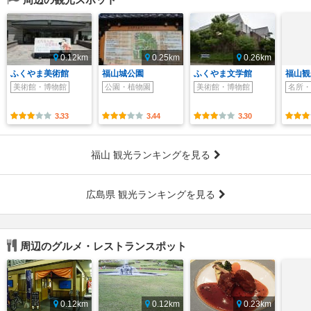
0.12km
0.25km
0.26km
ふくやま美術館
福山城公園
ふくやま文学館
福山観
美術館・博物館
公園・植物園
美術館・博物館
名所・
3.33
3.44
3.30
福山 観光ランキングを見る
広島県 観光ランキングを見る
周辺のグルメ・レストランスポット
0.12km
0.12km
0.23km