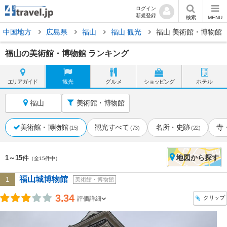
ログイン
新規登録
検索
MENU
中国地方
広島県
福山
福山 観光
福山 美術館・博物館
福山の美術館・博物館 ランキング
エリア
ガイド
観光
グルメ
ショッピング
ホテル
福山
美術館・博物館
美術館・博物館
観光すべて
名所・史跡
寺
(15)
(73)
(22)
地図
から探す
1～15
件
（全15件中）
福山城博物館
1
美術館・博物館
3.34
クリップ
評価詳細