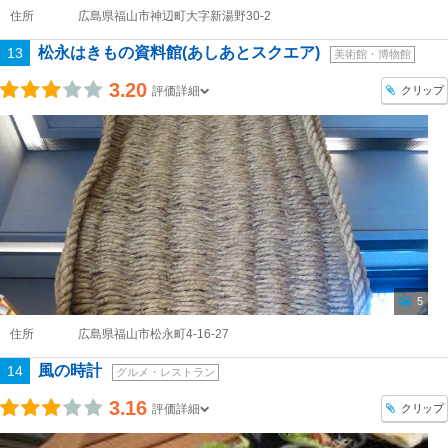
住所
広島県福山市神辺町大字新湯野30-2
松永はきもの資料館(あしあとスクエア)
13
美術館・博物館
3.20
クリップ
評価詳細
5
住所
広島県福山市松永町4-16-27
風の時計
14
グルメ・レストラン
3.16
クリップ
評価詳細