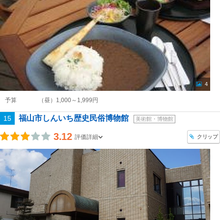
4
予算
（昼）1,000～1,999円
福山市しんいち歴史民俗博物館
15
美術館・博物館
3.12
クリップ
評価詳細