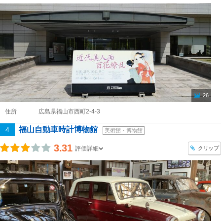
26
住所
広島県福山市西町2-4-3
福山自動車時計博物館
4
美術館・博物館
3.31
クリップ
評価詳細