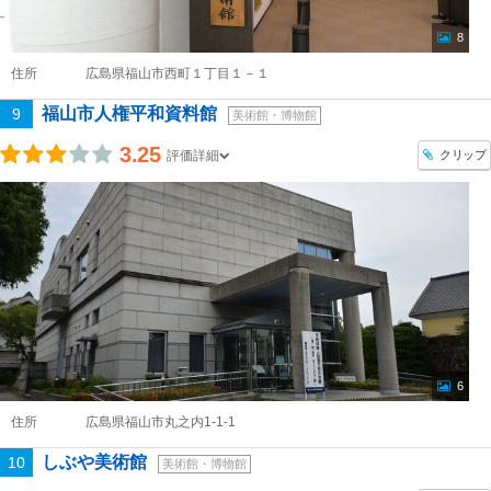
8
住所
広島県福山市西町１丁目１－１
福山市人権平和資料館
9
美術館・博物館
3.25
クリップ
評価詳細
6
住所
広島県福山市丸之内1-1-1
しぶや美術館
10
美術館・博物館