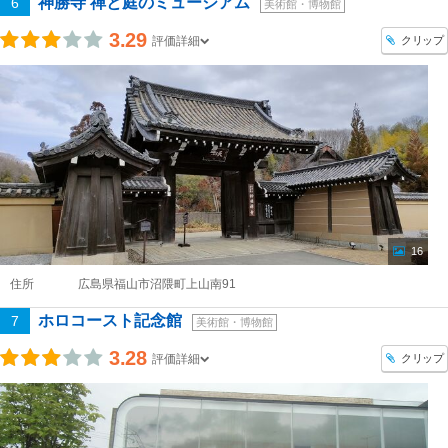
神勝寺 禅と庭のミュージアム
6
美術館・博物館
3.29
クリップ
評価詳細
16
住所
広島県福山市沼隈町上山南91
ホロコースト記念館
7
美術館・博物館
3.28
クリップ
評価詳細