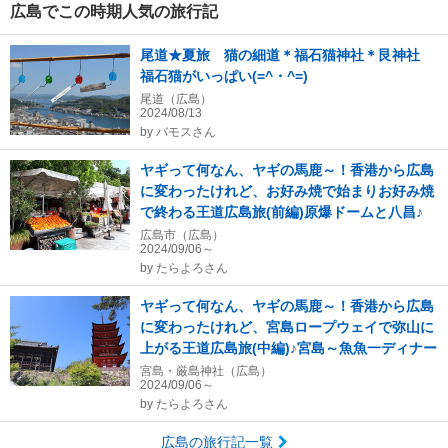
広島でこの時期人気の旅行記
尾道★夏旅 猫の細道＊福石猫神社＊艮神社
福石猫がいっぱい(=^・^=)
尾道（広島）
2024/08/13
by
バモスさん
ヤギって何なん、ヤギの馬鹿～！香港から広島
に変わったけれど、お好み焼で始まりお好み焼
で終わる王道広島旅(前編)原爆ドームと八昌♪
広島市（広島）
2024/09/06～
by
たらよろさん
ヤギって何なん、ヤギの馬鹿～！香港から広島
に変わったけれど、宮島ロープウェイで弥山に
上がる王道広島旅(中編)♪宮島～魚魚一ディナー
宮島・厳島神社（広島）
2024/09/06～
by
たらよろさん
広島の旅行記一覧