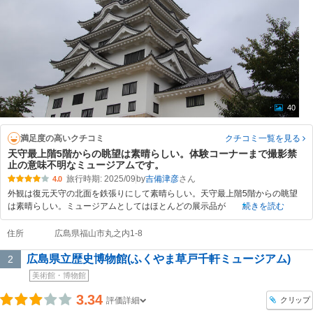
40
満足度の高いクチコミ
クチコミ一覧
を見る
天守最上階5階からの眺望は素晴らしい。体験コーナーまで撮影禁
止の意味不明なミュージアムです。
旅行時期: 2025/09
by
吉備津彦
4.0
外観は復元天守の北面を鉄張りにして素晴らしい。天守最上階5階からの眺望
は素晴らしい。ミュージアムとしてはほとんどの展示品が
続きを読む
住所
広島県福山市丸之内1-8
広島県立歴史博物館(ふくやま草戸千軒ミュージアム)
2
美術館・博物館
3.34
クリップ
評価詳細