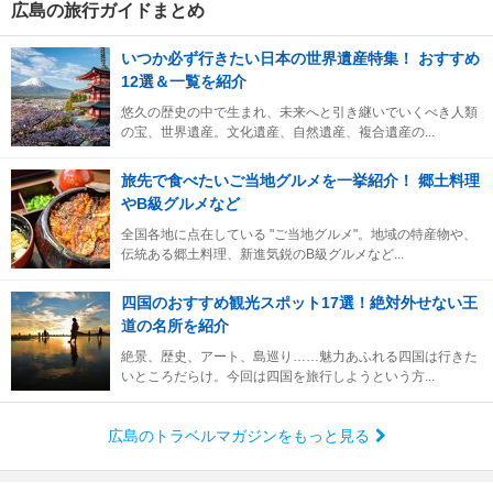
広島の旅行ガイドまとめ
いつか必ず行きたい日本の世界遺産特集！ おすすめ
12選＆一覧を紹介
悠久の歴史の中で生まれ、未来へと引き継いでいくべき人類
の宝、世界遺産。文化遺産、自然遺産、複合遺産の...
旅先で食べたいご当地グルメを一挙紹介！ 郷土料理
やB級グルメなど
全国各地に点在している "ご当地グルメ"。地域の特産物や、
伝統ある郷土料理、新進気鋭のB級グルメなど...
四国のおすすめ観光スポット17選！絶対外せない王
道の名所を紹介
絶景、歴史、アート、島巡り……魅力あふれる四国は行きた
いところだらけ。今回は四国を旅行しようという方...
広島のトラベルマガジンをもっと見る