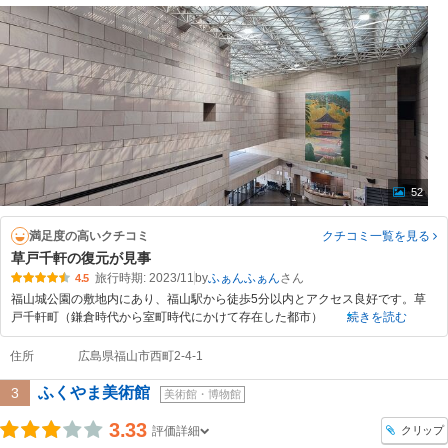
52
満足度の高いクチコミ
クチコミ一覧
を見る
草戸千軒の復元が見事
旅行時期: 2023/11
by
ふぁんふぁん
4.5
福山城公園の敷地内にあり、福山駅から徒歩5分以内とアクセス良好です。草
戸千軒町（鎌倉時代から室町時代にかけて存在した都市）
続きを読む
住所
広島県福山市西町2-4-1
ふくやま美術館
3
美術館・博物館
3.33
クリップ
評価詳細