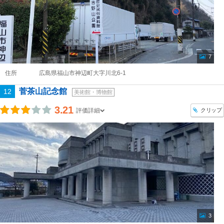
7
住所
広島県福山市神辺町大字川北6-1
菅茶山記念館
12
美術館・博物館
3.21
クリップ
評価詳細
3