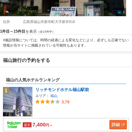
1
住所
広島県福山市新市町大字新市916
1件目～15件目
を表示
（全15件中）
※施設情報については、時間の経過による変化などにより、必ずしも正確でない
情報が当サイトに掲載されている可能性もあります。
福山旅行の予約をする
福山の人気ホテルランキング
リッチモンドホテル福山駅前
1
エリア：
福山
3.79
7,400
詳細
最安
円～