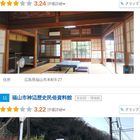
3.24
クリップ
評価詳細
3
住所
広島県福山市本町8-27
福山市神辺歴史民俗資料館
11
美術館・博物館
3.22
クリップ
評価詳細