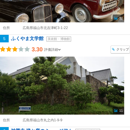
32
住所
広島県福山市北吉津町3-1-22
ふくやま文学館
5
美術館・博物館
3.30
クリップ
評価詳細
11
住所
広島県福山市丸之内1-9-9