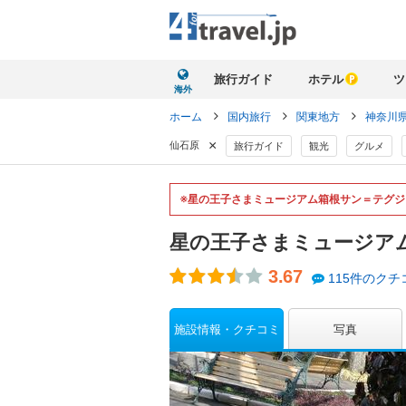
旅行ガイド
ホテル
ツ
海外
ホーム
国内旅行
関東地方
神奈川
×
仙石原
旅行ガイド
観光
グルメ
※星の王子さまミュージアム箱根サン＝テグジ
星の王子さまミュージア
3.67
115件のクチ
施設情報・クチコミ
写真