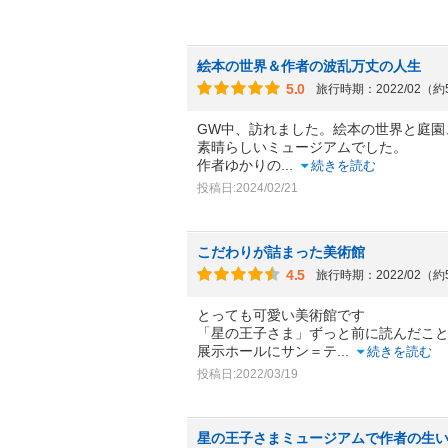
絵本の世界＆作者の波乱万丈の人生
5.0
旅行時期：2022/02（
GW中、訪れました。絵本の世界と庭園
素晴らしいミュージアムでした。
作者ゆかりの
...
続きを読む
投稿日:2024/02/21
こだわりが詰まった美術館
4.5
旅行時期：2022/02（
とっても可愛い美術館です
「星の王子さま」ずっと前に読んだこ
展示ホールにサン＝テ
...
続きを読む
投稿日:2022/03/19
星の王子さまミュージアムで作者の生