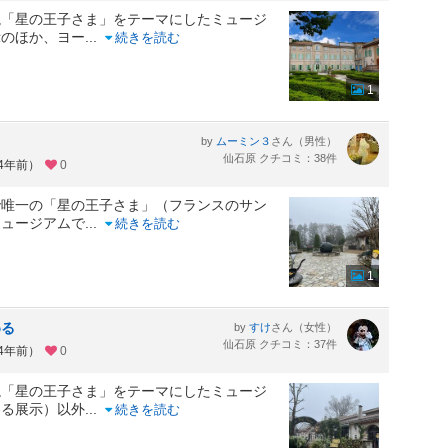
説「星の王子さま」をテーマにしたミュージ
示のほか、ヨー
...
続きを読む
1
by
さん（男性）
ムーミン３
仙石原 クチコミ：38件
約4年前）
0
で唯一の「星の王子さま」（フランスのサン
ミュージアムで
...
続きを読む
1
める
by
さん（女性）
すけ
仙石原 クチコミ：37件
約4年前）
0
説「星の王子さま」をテーマにしたミュージ
わる展示）以外
...
続きを読む