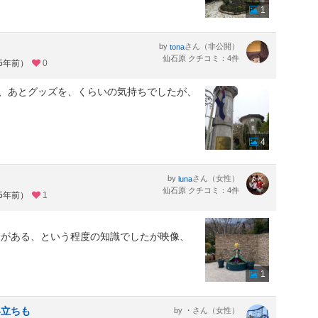
1
by
さん（非公開）
tona
仙石原 クチコミ：4件
約5年前）
0
、あとグッズを、くらいの気持ちでしたが、
4
by
さん（女性）
luna
仙石原 クチコミ：4件
約5年前）
1
とがある、という程度の知識でしたが映像、
1
い立ちも
by
さん（女性）
・