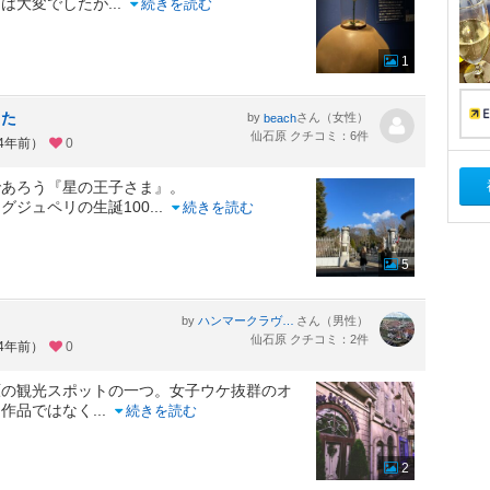
には大変でしたが
...
続きを読む
1
した
by
さん（女性）
beach
仙石原 クチコミ：6件
約4年前）
0
であろう『星の王子さま』。
グジュペリの生誕100
...
続きを読む
5
by
さん（男性）
ハンマークラヴィーア
仙石原 クチコミ：2件
約4年前）
0
原の観光スポットの一つ。女子ウケ抜群のオ
う作品ではなく
...
続きを読む
2