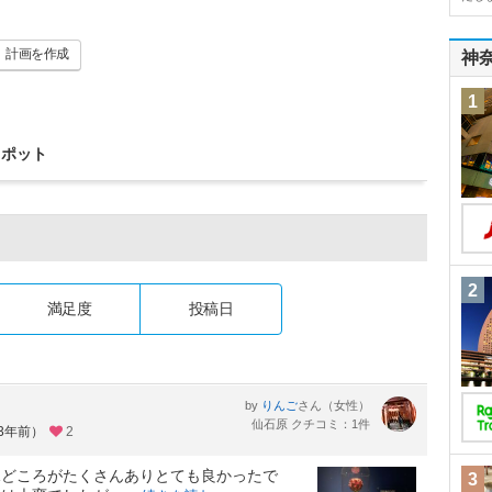
計画
を作成
神
1
スポット
2
満足度
投稿日
by
さん（女性）
りんご
仙石原 クチコミ：1件
約3年前）
2
見どころがたくさんありとても良かったで
3