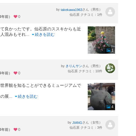
by
さん（男性）
takekawa1963
仙石原 クチコミ：1件
約4年前）
0
来て良かったです。仙石原のススキからも近
？人混みもそれ
...
続きを読む
1
by
さん（男性）
きりんサン
仙石原 クチコミ：10件
約4年前）
0
の世界観を知ることができるミュージアムで
くの展
...
続きを読む
4
by
さん（女性）
JIANG
仙石原 クチコミ：3件
約4年前）
0