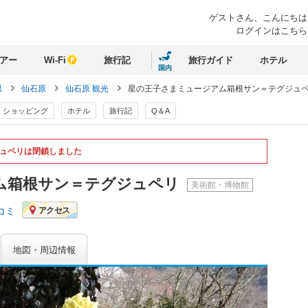
ゲストさん、
こんにちは
ログインはこちら
アー
Wi-Fi
旅行記
旅行ガイド
ホテル
国内
県
仙石原
仙石原 観光
星の王子さまミュージアム箱根サン＝テグジュ
ショッピング
ホテル
旅行記
Q＆A
ュペリは閉鎖しました
ム箱根サン＝テグジュペリ
美術館・博物館
コミ
アクセス
地図・周辺情報