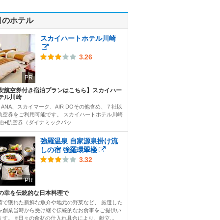
目のホテル
スカイハートホテル川崎
3.26
PR
安航空券付き宿泊プランはこちら】スカイハー
テル川崎
、ANA、スカイマーク、AIR DOその他含め、７社以
航空券をご利用可能です。 スカイハートホテル川崎
泊+航空券（ダイナミックパッ...
強羅温泉 自家源泉掛け流
しの宿 強羅環翠楼
3.32
PR
の幸を伝統的な日本料理で
湾で獲れた新鮮な魚介や地元の野菜など、 厳選した
を創業当時から受け継ぐ伝統的なお食事をご提供い
ます。 ※日々の食材の仕入れ具合により、献立...