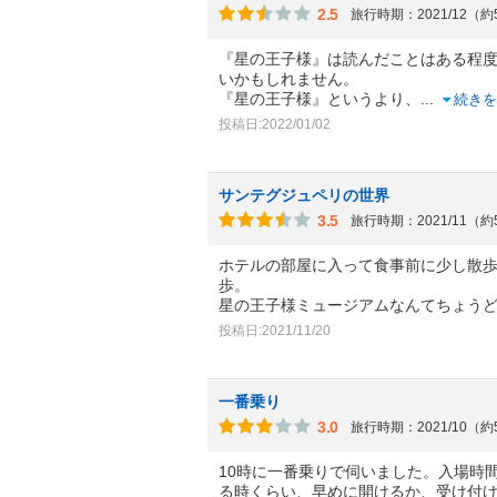
2.5
旅行時期：2021/12（
『星の王子様』は読んだことはある程
いかもしれません。
『星の王子様』というより、
...
続きを
投稿日:2022/01/02
サンテグジュペリの世界
3.5
旅行時期：2021/11（
ホテルの部屋に入って食事前に少し散
歩。
星の王子様ミュージアムなんてちょう
投稿日:2021/11/20
一番乗り
3.0
旅行時期：2021/10（
10時に一番乗りで伺いました。入場時
る時くらい、早めに開けるか、受け付