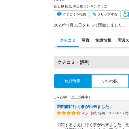
仙石原 観光 満足度ランキング 5位
クチコミ
を投稿
クリップ
する
2023年3月31日をもって閉館しました。
クチコミ
写真
施設情報
周辺
クチコミ・評判
旅行時期
いいね数
1～20件（全115件中）
閉館前に行く事が出来ました。
4.5
旅行時期：2023/03（
閉館するまえに行く事が出来ました。