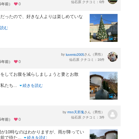
仙石原 クチコミ：6件
約5年前）
0
度だったので、好きな人よりは楽しめていな
読む
2
by
さん（男性）
luvento2005
仙石原 クチコミ：16件
約5年前）
0
歩をしてお腹を減らしましょうと妻とお散
ど私たち
...
続きを読む
2
by
さん（男性）
mss天邪鬼
仙石原 クチコミ：3件
約5年前）
0
間が10時なのはわかりますが、雨が降ってい
け前で待た
...
続きを読む