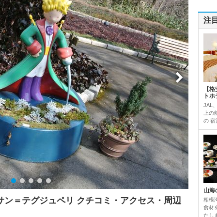
注
【格
トホ
JAL
上の
の 宿
山海
サン＝テグジュペリ クチコミ・アクセス・周辺
相模
食材
たし