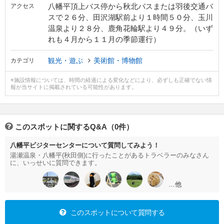
八幡平頂上バス停から秋北バスまたは羽後交通バ
アクセス
スで２６分、田沢湖駅前より１時間５０分、玉川
温泉より２８分、鹿角花輪駅より４９分。（いず
れも４月から１１月の季節運行）
観光・遊ぶ
美術館・博物館
カテゴリ
※施設情報については、時間の経過による変化などにより、必ずしも正確でない情
報が当サイトに掲載されている可能性があります。
このスポットに関するQ&A（0件）
八幡平ビジターセンターについて質問してみよう！
湯瀬温泉・八幡平(秋田側)に行ったことがあるトラベラーのみなさん
に、いっせいに質問できます。
…他
このスポットについて質問する