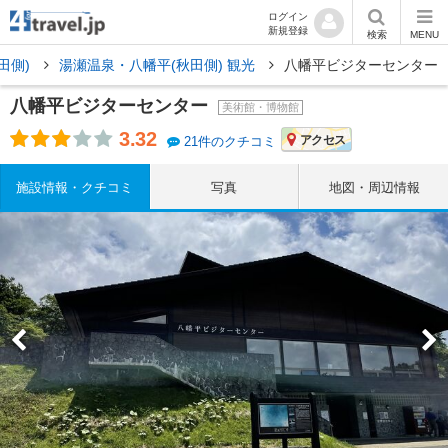
ログイン
新規登録
検索
MENU
田側)
湯瀬温泉・八幡平(秋田側) 観光
八幡平ビジターセンター
八幡平ビジターセンター
美術館・博物館
3.32
アクセス
21件のクチコミ
施設情報・クチコミ
写真
地図・周辺情報