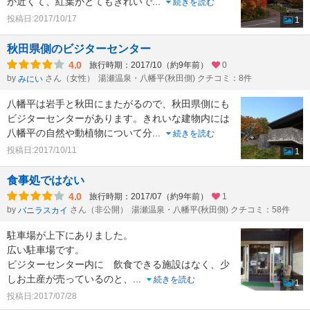
が近くて、紅葉がとてもきれいで
...
続きを読む
投稿日:2017/10/17
1
秋田県側のビジターセンター
4.0
旅行時期：2017/10（約9年前）
0
by
さん（女性）
湯瀬温泉・八幡平(秋田側) クチコミ：8件
みにい
八幡平は岩手と秋田にまたがるので、秋田県側にも
ビジターセンターがあります。きれいな建物内には
八幡平の自然や動植物について分
...
続きを読む
投稿日:2017/10/11
1
食事処ではない
4.0
旅行時期：2017/07（約9年前）
1
by
さん（非公開）
湯瀬温泉・八幡平(秋田側) クチコミ：58件
バニラスカイ
駐車場が上下にありました。
広い駐車場です。
ビジターセンター内に 飲食できる施設はなく、少
しお土産が売っているのと、
...
続きを読む
1
投稿日:2017/07/28