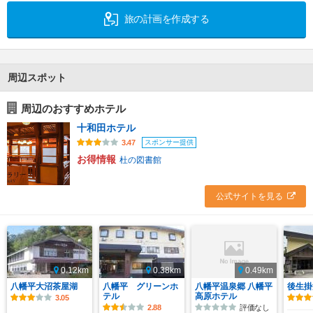
旅の計画を作成する
周辺スポット
周辺のおすすめホテル
十和田ホテル
スポンサー提供
3.47
お得情報
杜の図書館
公式サイトを見る
0.12km
0.38km
0.49km
八幡平大沼茶屋湖
八幡平 グリーンホ
八幡平温泉郷 八幡平
後生掛
テル
高原ホテル
3.05
2.88
評価なし