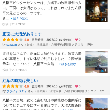
八幡平ビジターセンターは、八幡平の秋田県側の入
口。正面には大沼があって、これはこれでまた八幡
平の見どころの一つです。
さ
...
続きを読む
1
投稿日:2017/12/15
正面に大沼があります
4.0
旅行時期：2017/10（約9年前）
0
by
さん（女性）
湯瀬温泉・八幡平(秋田側) クチコミ：10件
syaatan
道路をはさんで、正面に大沼があります。散策の際
の駐車場と、トイレ休憩で利用しました。２階が展
示室になっていて、八幡平の自然
...
続きを読む
投稿日:2017/10/29
1
紅葉の時期は美しい
4.0
旅行時期：2017/10（約9年前）
0
by
さん（非公開）
湯瀬温泉・八幡平(秋田側) クチコミ：7件
プライオジティ
八幡平の自然、変化に富む地形や動植物の生態系に
ついてビジュアルに学べる施設です。大沼の散策路