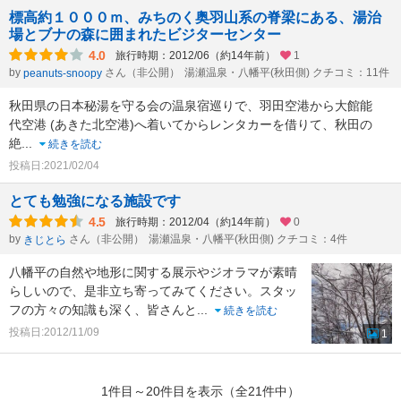
標高約１０００ｍ、みちのく奥羽山系の脊梁にある、湯治
場とブナの森に囲まれたビジターセンター
4.0
旅行時期：2012/06（約14年前）
1
by
さん（非公開）
湯瀬温泉・八幡平(秋田側) クチコミ：11件
peanuts-snoopy
秋田県の日本秘湯を守る会の温泉宿巡りで、羽田空港から大館能
代空港 (あきた北空港)へ着いてからレンタカーを借りて、秋田の
絶
...
続きを読む
投稿日:2021/02/04
とても勉強になる施設です
4.5
旅行時期：2012/04（約14年前）
0
by
さん（非公開）
湯瀬温泉・八幡平(秋田側) クチコミ：4件
きじとら
八幡平の自然や地形に関する展示やジオラマが素晴
らしいので、是非立ち寄ってみてください。スタッ
フの方々の知識も深く、皆さんと
...
続きを読む
投稿日:2012/11/09
1
1件目～20件目を表示（全21件中）