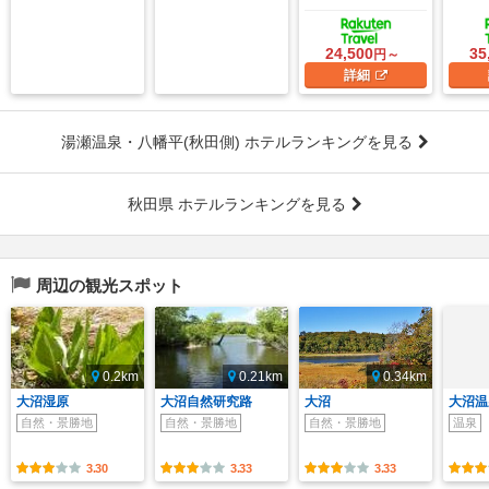
24,500
35
円～
詳細
湯瀬温泉・八幡平(秋田側) ホテルランキングを見る
秋田県 ホテルランキングを見る
周辺の観光スポット
0.2km
0.21km
0.34km
大沼湿原
大沼自然研究路
大沼
大沼温
自然・景勝地
自然・景勝地
自然・景勝地
温泉
3.30
3.33
3.33