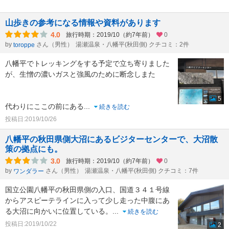
山歩きの参考になる情報や資料があります
4.0
旅行時期：2019/10（約7年前）
0
by
さん（男性）
湯瀬温泉・八幡平(秋田側) クチコミ：2件
toroppe
八幡平でトレッキングをする予定で立ち寄りました
が、生憎の濃いガスと強風のために断念しまた
5
代わりにここの前にある
...
続きを読む
投稿日:2019/10/26
八幡平の秋田県側大沼にあるビジターセンターで、大沼散
策の拠点にも。
3.0
旅行時期：2019/10（約7年前）
0
by
さん（男性）
湯瀬温泉・八幡平(秋田側) クチコミ：7件
ワンダラー
国立公園八幡平の秋田県側の入口、国道３４１号線
からアスピーテラインに入って少し走った中腹にあ
る大沼に向かいに位置している。
...
続きを読む
投稿日:2019/10/22
2