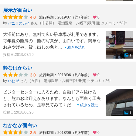
展示が面白い
4.0
旅行時期：2019/07（約7年前）
0
by
さん（非公開）
湯瀬温泉・八幡平(秋田側) クチコミ：58件
バニラスカイ
大沼前にあり、無料で広い駐車場が利用できます。
毎年夏の熊展の 熊の写真が、面白いです。簡単な
おみやげや、貸し出しの色と
...
続きを読む
投稿日:2019/07/29
1
粋なはからい
3.0
旅行時期：2018/06（約8年前）
0
by
さん（女性）
湯瀬温泉・八幡平(秋田側) クチコミ：2件
いむ16
ビジターセンターに入るため、自動ドアを抜ける
と、熊のお出迎えがあります。なんとも面白く工夫
されているため、是非見てみてくだ
...
続きを読む
投稿日:2018/06/26
1
なかなか面白い
3.5
旅行時期：2018/06（約8年前）
0