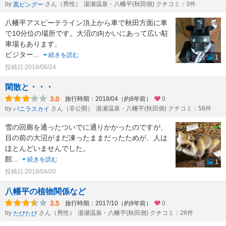
by
さん（男性）
湯瀬温泉・八幡平(秋田側) クチコミ：3件
黒ピングー
八幡平アスピーテライン頂上から車で秋田方面に車
で10分位の場所です。大沼の向かいにあって広い駐
車場もあります。
ビジター
...
続きを読む
1
投稿日:2018/06/24
閑散と・・・
3.0
旅行時期：2018/04（約8年前）
0
by
さん（非公開）
湯瀬温泉・八幡平(秋田側) クチコミ：58件
バニラスカイ
雪の回廊を通ったついでに通りかかったのですが、
目の前の大沼がまだ凍ったままだったためが、人は
ほとんどいませんでした。
館
...
続きを読む
1
投稿日:2018/04/20
八幡平の植物関係など
3.5
旅行時期：2017/10（約9年前）
0
by
さん（男性）
湯瀬温泉・八幡平(秋田側) クチコミ：26件
たびたび