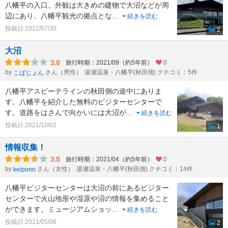
八幡平の入口。外観は大きめの建物で大沼などが周
辺にあり、八幡平観光の拠点とな
...
続きを読む
投稿日:2022/07/30
2
大沼
3.0
旅行時期：2021/09（約5年前）
0
by
さん（男性）
湯瀬温泉・八幡平(秋田側) クチコミ：5件
こばじょん
八幡平アスピーテラインの秋田側の途中にありま
す。八幡平を紹介した無料のビジターセンターで
す。道路をはさんで向かいには大沼が
...
続きを読む
投稿日:2021/10/02
1
情報収集！
3.5
旅行時期：2021/04（約5年前）
0
by
さん（女性）
湯瀬温泉・八幡平(秋田側) クチコミ：14件
keiponn
八幡平ビジターセンターは大沼の前にあるビジター
センターで火山地形や湿原や沼の情報を集めること
ができます。ミュージアムショッ
...
続きを読む
投稿日:2021/05/06
2