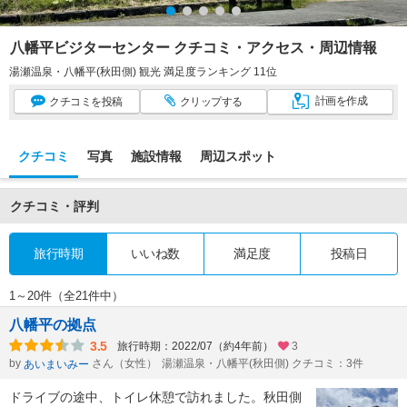
八幡平ビジターセンター クチコミ・アクセス・周辺情報
湯瀬温泉・八幡平(秋田側) 観光 満足度ランキング 11位
計画
を作成
クチコミ
を投稿
クリップ
する
クチコミ
写真
施設情報
周辺スポット
クチコミ・評判
旅行時期
いいね数
満足度
投稿日
1～20件（全21件中）
八幡平の拠点
3.5
旅行時期：2022/07（約4年前）
3
by
さん（女性）
湯瀬温泉・八幡平(秋田側) クチコミ：3件
あいまいみー
ドライブの途中、トイレ休憩で訪れました。秋田側