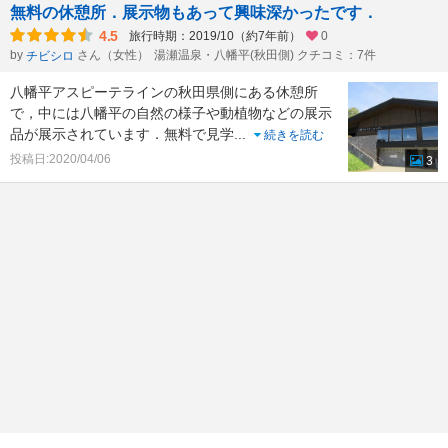
無料の休憩所．展示物もあって興味深かったです．
4.5
旅行時期：2019/10（約7年前）
0
by
さん（女性）
湯瀬温泉・八幡平(秋田側) クチコミ：7件
チビシロ
八幡平アスピーテラインの秋田県側にある休憩所
で，中には八幡平の自然の様子や動植物などの展示
品が展示されています．無料で見学
...
続きを読む
投稿日:2020/04/06
3