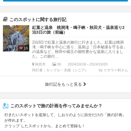
このスポットに関する旅行記
紅葉と温泉 桃洞滝・鳴子峡・秋田犬・温泉巡り2
泊3日の旅（前編）
2泊3日で紅葉と温泉の旅行に行きました。紅葉は桃洞
滝・鳴子峡を中心に巡り、温泉は「日本秘湯を守る会」
10
の温泉など、秋田や蔵王の個性豊かな温泉に入りまし
た。この旅行...
秋田市
30
2024/10/18～2024/10/20
同行者：カップル・夫婦（シニア）
by リサラー村さん
旅行記をもっと見る
このスポットで旅の計画を作ってみませんか？
行きたいスポットを追加して、しおりのように自分だけの「旅の計画」
が作れます。
クリップ したスポットから、まとめて登録も！