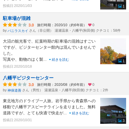
投稿日:2020/11/03
1
駐車場が混雑
3.0
旅行時期：2020/10（約6年前）
0
by
さん（非公開）
湯瀬温泉・八幡平(秋田側) クチコミ：58件
バニラスカイ
大沼の観光客で、紅葉時期の駐車場の混雑はすごい
ですが、ビジターセンター館内は混んでいませんで
した。
写真や、動物のはく製
...
続きを読む
1
投稿日:2020/10/18
八幡平ビジターセンター
3.0
旅行時期：2020/08（約6年前）
0
by
さん（男性）
湯瀬温泉・八幡平(秋田側) クチコミ：2件
神保道善
東北地方のドライブ一人旅。岩手県から青森県への
移動で八幡平アスピーテラインを走りました。無料
道路ですが、とても快適で快走が
...
続きを読む
投稿日:2020/10/31
3