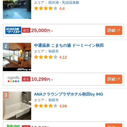
エリア：
田沢湖・乳頭温泉郷
4.4
25,000
詳細
最安
円～
中通温泉 こまちの湯 ドーミーイン秋田
2
エリア：
秋田市
4.12
10,299
詳細
最安
円～
ANAクラウンプラザホテル秋田by IHG
3
エリア：
秋田市
4.09