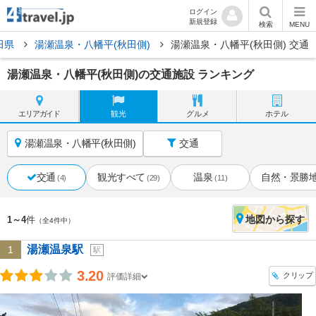
ログイン
新規登録
検索
MENU
田県
湯瀬温泉・八幡平(秋田側)
湯瀬温泉・八幡平(秋田側) 交通
湯瀬温泉・八幡平(秋田側)の交通施設 ランキング
エリア
ガイド
観光
グルメ
ホテル
湯瀬温泉・八幡平(秋田側)
交通
交通
観光すべて
温泉
自然・景勝
(4)
(29)
(11)
地図
から探す
1～4
件
（全4件中）
湯瀬温泉駅
1
駅
3.20
クリップ
評価詳細