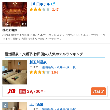
十和田ホテル
3.47
PR
杜の図書館
杜の図書館ではお客様に頂いた本や、ホテルスタッフお気に入りの本をご用意してお
ります。湖畔の窓辺で読書などはいかがですか？
湯瀬温泉・八幡平(秋田側)の人気ホテルランキング
新玉川温泉
1
エリア：
湯瀬温泉・八幡平(秋田側)
3.94
29,700
詳細
最安
円～
玉川温泉
2
エリア：
湯瀬温泉・八幡平(秋田側)