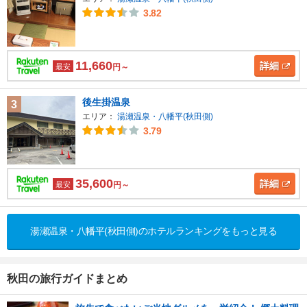
3.82
11,660
詳細
最安
円～
後生掛温泉
3
エリア：
湯瀬温泉・八幡平(秋田側)
3.79
35,600
詳細
最安
円～
湯瀬温泉・八幡平(秋田側)のホテルランキングをもっと見る
秋田の旅行ガイドまとめ