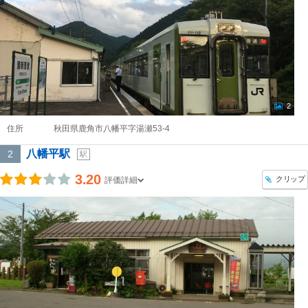
2
住所
秋田県鹿角市八幡平字湯瀬53-4
八幡平駅
2
駅
3.20
クリップ
評価詳細