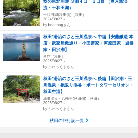
秋の東北周遊 ３泊４日 ３日目 （奥入瀬渓
流・十和田湖）
十和田湖(秋田側)（秋田）
2024/09/27～
by
beanbagさん
秋田*湯治のさと玉川温泉へ 中編【安藤醸造 本
店・武家屋敷通り・小田野家・河原田家・岩橋
家・田沢湖】
角館（秋田）
2025/08/27～
by
ふわっくまさん
秋田*湯治のさと玉川温泉へ 後編【田沢湖・玉
川温泉・抱返り渓谷・ポートタワーセリオン・
秋田空港】
湯瀬温泉・八幡平(秋田側)（秋田）
2025/08/27～
by
ふわっくまさん
秋田の旅行記一覧