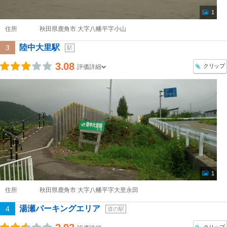
1
住所
秋田県鹿角市 大字八幡平字小山
陸中大里駅
3
駅
3.08
クリップ
評価詳細
1
住所
秋田県鹿角市 大字八幡平字大里永田
湯瀬パーキングエリア
4
道の駅