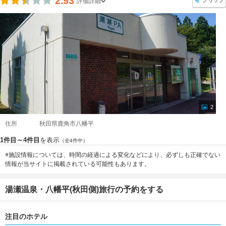
2.93
クリップ
評価詳細
2
住所
秋田県鹿角市八幡平
1件目～4件目
を表示
（全4件中）
※施設情報については、時間の経過による変化などにより、必ずしも正確でない
情報が当サイトに掲載されている可能性もあります。
湯瀬温泉・八幡平(秋田側)旅行の予約をする
注目のホテル