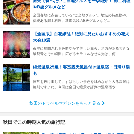
旅先で食べたいご当地グルメを一挙紹介！ 郷土料理
やB級グルメなど
全国各地に点在している "ご当地グルメ"。地域の特産物や、
伝統ある郷土料理、新進気鋭のB級グルメなど...
【全国版】百花繚乱！絶対に見たいおすすめの花火
大会10選
夜空に展開される色鮮やかで美しい花火。迫力がある大きな
破裂音とその瞬間に広がるカラフルなせん光は、何...
絶景温泉25選！客室露天風呂付き温泉宿・日帰り湯
も
日常を抜け出して、すばらしい景色を眺めながら入る温泉は
格別ですよね。今回は全国で絶景が評判の温泉宿や...
秋田のトラベルマガジンをもっと見る
秋田でこの時期人気の旅行記