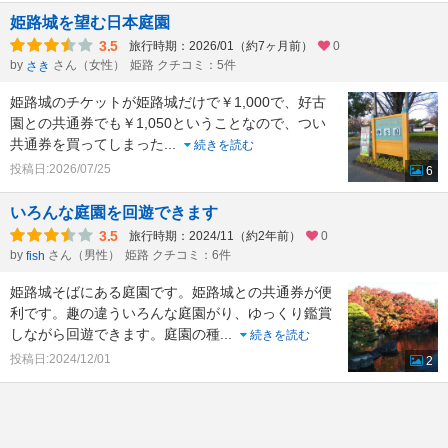
姫路城を望む日本庭園
3.5
旅行時期：2026/01（約7ヶ月前）
0
by
さん（女性）
姫路 クチコミ：5件
さき
姫路城のチケットが姫路城だけで￥1,000で、好古
園との共通券でも￥1,050ということなので、つい
共通券を買ってしまった
...
続きを読む
投稿日:2026/07/25
6
いろんな庭園を回遊できます
3.5
旅行時期：2024/11（約2年前）
0
by
さん（男性）
姫路 クチコミ：6件
fish
姫路城そばにある庭園です。姫路城との共通券が便
利です。趣の違ういろんな庭園がり、ゆっくり鑑賞
しながら回遊できます。庭園の種
...
続きを読む
投稿日:2024/12/01
2