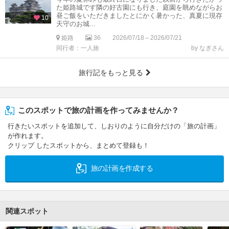
た姫路城です隣の好古園にも行き、庭園を眺めながらお
昼ご飯をいただきましたとにかく暑かった、真夏に現存
10
天守のお城...
姫路
36
2026/07/18～2026/07/21
同行者：一人旅
by なぎさん
旅行記をもっと見る
このスポットで旅の計画を作ってみませんか？
行きたいスポットを追加して、しおりのように自分だけの「旅の計画」
が作れます。
クリップ したスポットから、まとめて登録も！
旅の計画を作成する
関連スポット