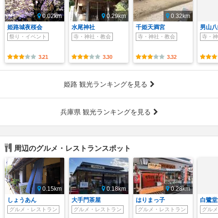
0.02km
0.29km
0.32km
姫路城夜桜会
水尾神社
千姫天満宮
男山八
祭り・イベント
寺・神社・教会
寺・神社・教会
寺・神
3.21
3.30
3.32
姫路 観光ランキングを見る
兵庫県 観光ランキングを見る
周辺のグルメ・レストランスポット
0.15km
0.18km
0.28km
しょうあん
大手門茶屋
はりまっ子
白鷺堂
グルメ・レストラン
グルメ・レストラン
グルメ・レストラン
グルメ