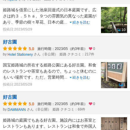
姫路城を借景にした池泉回遊式の日本庭園です。広
さは約３．５ｈａ、９つの雰囲気の異なった庭園が
あり、季節の樹々草花、日本の庭
...
続きを読む
投稿日:2023/05/29
10
好古園
5.0
旅行時期：2023/05（約3年前）
0
by
さん（非公開）
姫路 クチコミ：217件
Hotel Stationery
国宝姫路城の所在する姫路公園にある好古園。和食
のレストランや茶室もあるので、ちょっと休むのに
もいい場所です。ただ、営業時間
...
続きを読む
投稿日:2023/05/28
1
好古園
5.0
旅行時期：2023/05（約3年前）
0
by
さん（非公開）
姫路 クチコミ：69件
DAMMANN
姫路城の庭園でもある好古園。施設内にはお茶室と
レストランもあります。レストランは和食で外国人