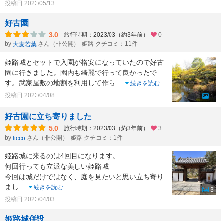
投稿日:2023/05/13
好古園
3.0
旅行時期：2023/03（約3年前）
0
by
さん（非公開）
姫路 クチコミ：11件
大麦若葉
姫路城とセットで入園が格安になっていたので好古
園に行きました。園内も綺麗で行って良かったで
す。武家屋敷の地割を利用して作ら
...
続きを読む
投稿日:2023/04/08
1
好古園に立ち寄りました
5.0
旅行時期：2023/03（約3年前）
3
by
さん（非公開）
姫路 クチコミ：1件
licco
姫路城に来るのは4回目になります。
何回行っても立派な美しい姫路城
今回は城だけではなく、庭を見たいと思い立ち寄り
まし
...
続きを読む
3
投稿日:2023/04/03
姫路城併設