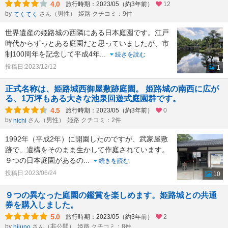
4.0
旅行時期：2023/05（約3年前）
12
by
さん（男性）
姫路 クチコミ：9件
てくてく
世界遺産の姫路城の西隣にある日本庭園です。江戸
時代からずっとある庭園だと思っていましたが、市
制100周年を記念して平成4年
...
続きを読む
投稿日:2023/12/12
1
正式名称は、姫路城西御屋敷跡庭園。 姫路城の南西に広が
る、1万坪もある大きな池泉回遊式庭園群です。
4.5
旅行時期：2023/05（約3年前）
0
by
さん（男性）
姫路 クチコミ：2件
nichi
1992年（平成2年）に開園したのですが、武家屋敷
跡で、遺構をそのまま生かして作庭されています。
９つの日本庭園があるの
...
続きを読む
投稿日:2023/06/24
10
９つの異なった庭園の鑑賞を楽しめます。姫路城との共通
券を購入しました。
5.0
旅行時期：2023/05（約3年前）
2
by
さん（非公開）
姫路 クチコミ：8件
hijuno