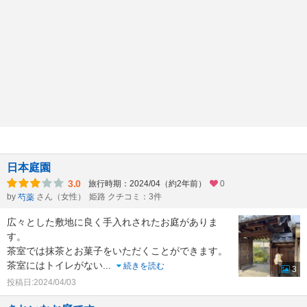
日本庭園
3.0
旅行時期：2024/04（約2年前）
0
by
さん（女性）
姫路 クチコミ：3件
芍薬
広々とした敷地に良く手入れされたお庭がありま
す。
茶室では抹茶とお菓子をいただくことができます。
茶室にはトイレがない
...
続きを読む
3
投稿日:2024/04/03