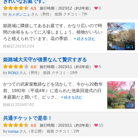
きれいなお庭です。
4.5
旅行時期：2023/12（約3年前）
0
by
さん（男性）
姫路 クチコミ：7件
カメポンニュ
姫路城に隣接してあるお庭です。かなり広いので時
間の余裕をもってに入場しましょう。植物がいろい
ろと植えられています。花の季節
...
続きを読む
投稿日:2023/12/24
1
姫路城大天守が借景なんて贅沢すぎる
4.0
旅行時期：2023/11（約3年前）
5
by
さん（男性）
姫路 クチコミ：19件
RON3
かつての武家屋敷跡などを活かして、今から20数年
前、1992年（平成4年）に造られた池泉回遊式の日
本庭園だと聞いて、ビック
...
続きを読む
投稿日:2024/07/02
3
共通チケットで是非！
4.5
旅行時期：2023/11（約3年前）
15
by
さん（非公開）
姫路 クチコミ：2件
norisa