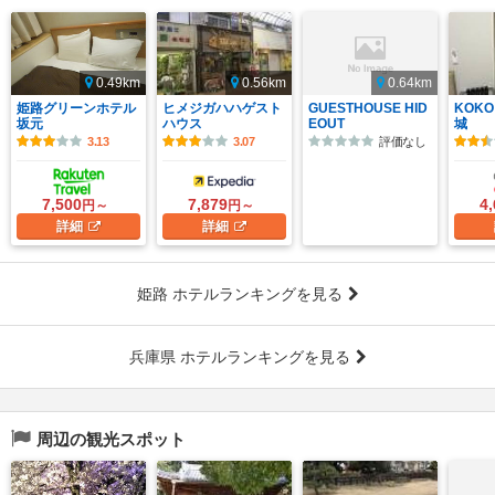
0.49km
0.56km
0.64km
姫路グリーンホテル
ヒメジガハハゲスト
GUESTHOUSE HID
KOKO
坂元
ハウス
EOUT
城
3.13
3.07
評価なし
7,500
7,879
4
円～
円～
詳細
詳細
姫路 ホテルランキングを見る
兵庫県 ホテルランキングを見る
周辺の観光スポット