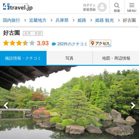
ログイン
新規登録
検索
MENU
国内旅行
近畿地方
兵庫県
姫路
姫路 観光
好古園
好古園
名所・史跡
3.93
アクセス
182件のクチコミ
施設情報・クチコミ
写真
地図・周辺情報