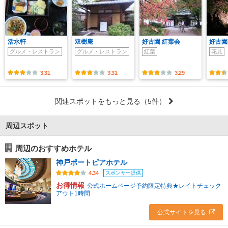
活水軒
双樹庵
好古園 紅葉会
好古園
グルメ・レストラン
グルメ・レストラン
紅葉
花見
3.31
3.31
3.29
関連スポットをもっと見る
（5件）
周辺スポット
周辺のおすすめホテル
神戸ポートピアホテル
スポンサー提供
4.34
お得情報
公式ホームページ予約限定特典★レイトチェック
アウト1時間
公式サイトを見る