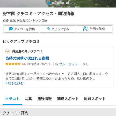
好古園 クチコミ・アクセス・周辺情報
姫路 観光 満足度ランキング 2位
計画
を作成
クチコミ
を投稿
クリップ
する
ピックアップ クチコミ
満足度の高いクチコミ
当時の栄華が偲ばれる庭園
旅行時期 2025/11
by
さん
ブルーフォトトラベラー
4.5
姫路城のお堀まで一旦出て右へ数分歩くと、好古園入り口に着きます。今
回で二回目でしたが、時間にゆとりがあったため、広い園内を
...
続きを読む
クチコミ
写真
施設情報
関連スポット
周辺スポット
クチコミ・評判