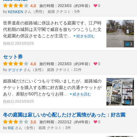
4.0
旅行時期：2023/03（約3年前）
0
by
さん（男性）
姫路 クチコミ：5件
KENKEN
世界遺産の姫路城に併設されてる庭園です。江戸時
代初期の城郭は天守閣で威容を放ちつつこうした文
化庭園わ併設させることが主流で
...
続きを読む
投稿日:2023/03/26
1
セット券
4.0
旅行時期：2023/03（約3年前）
0
by
さん（女性）
姫路 クチコミ：21件
デゴイチ
姫路城だけにいくつもりで伺いましたが、姫路城の
チケットを購入する際に好古園との共通チケットが
あり、差額が50円とかなりお得
...
続きを読む
投稿日:2023/03/25
1
冬の庭園は寂しいか心配したけど風情があった：好古園
3.0
旅行時期：2022/12（約4年前）
0
by
さん（女性）
姫路 クチコミ：3件
RiE