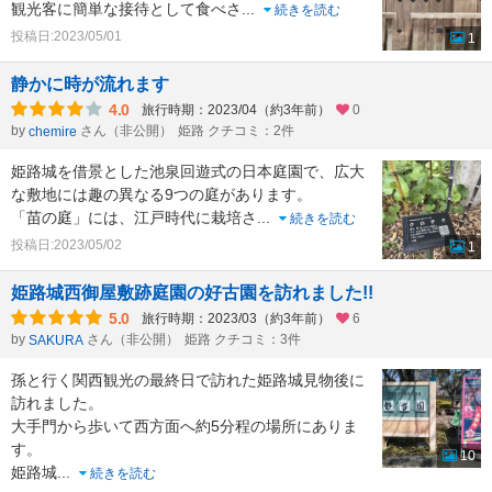
観光客に簡単な接待として食べさ
...
続きを読む
投稿日:2023/05/01
1
静かに時が流れます
4.0
旅行時期：2023/04（約3年前）
0
by
さん（非公開）
姫路 クチコミ：2件
chemire
姫路城を借景とした池泉回遊式の日本庭園で、広大
な敷地には趣の異なる9つの庭があります。
「苗の庭」には、江戸時代に栽培さ
...
続きを読む
投稿日:2023/05/02
1
姫路城西御屋敷跡庭園の好古園を訪れました!!
5.0
旅行時期：2023/03（約3年前）
6
by
さん（非公開）
姫路 クチコミ：3件
SAKURA
孫と行く関西観光の最終日で訪れた姫路城見物後に
訪れました。
大手門から歩いて西方面へ約5分程の場所にありま
す。
10
姫路城
...
続きを読む