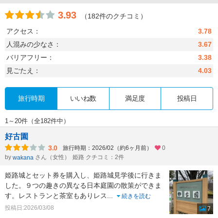
3.93
（182件のクチコミ）
アクセス：
3.78
人混みの少なさ：
3.67
バリアフリー：
3.38
見ごたえ：
4.03
旅行時期
いいね数
満足度
投稿日
1～20件（全182件中）
好古園
3.0
旅行時期：2026/02（約6ヶ月前）
0
by
さん（女性）
姫路 クチコミ：2件
wakana
姫路城とセット券を購入し、姫路城見学後に行きま
した。９つの趣きの異なる日本庭園の散策ができま
す。レストランと茶室もありレス
...
続きを読む
投稿日:2026/03/08
7