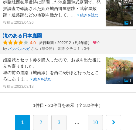
姫路城西御屋敷跡に開園した池泉回遊式庭園で、発
掘調査で確認された姫路城西御屋敷跡・武家屋敷
跡・通路跡などの地割を活かして、
...
続きを読む
投稿日:2023/04/26
1
滝のある日本庭園
4.0
旅行時期：2022/12（約4年前）
0
by
さん（非公開）
姫路 クチコミ：3件
バンバンベガ
姫路城とセット券を購入したので、お城を出た後に
立ち寄りました。
城の前の道路（城南線）を西に5分ほど行ったとこ
ろにありま
...
続きを読む
1
投稿日:2023/03/13
1件目～20件目を表示（全182件中）
…
1
2
3
10