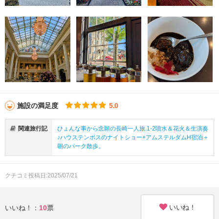
施設の満足度
5.0
関連旅行記
ひょんな事から念願の長崎一人旅.1-2噴水＆花火＆生演奏
♪ハウステンボスのナイトショー+アムステルダムH宿泊＋
朝のパーク散歩。
クチコミ投稿日:2025/07/21
いいね！
いいね！：
10
票