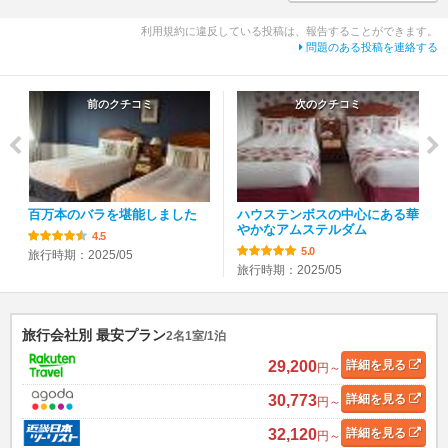
利用規約に違反している投稿は、報告することができます。
問題のある投稿を連絡する
前のクチコミ
次のクチコミ
百万本のバラを堪能しました
ハウステンボスの中心にある華
やかなアムステルダム
4.5
5.0
旅行時期：2025/05
旅行時期：2025/05
旅行会社別 最安プラン
2名1室/1泊
29,200
詳細
を見る
円～
30,773
詳細
を見る
円～
32,120
詳細
を見る
円～