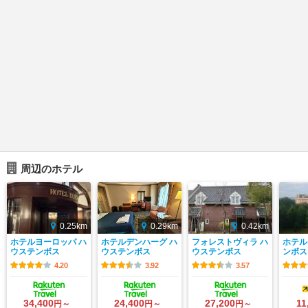
周辺のホテル
0.25km
0.29km
0.42km
ホテルヨーロッパ ハ
ホテルデンハーグ ハ
フォレストヴィラ ハ
ホテル
ウステンボス
ウステンボス
ウステンボス
ンボス
4.20
3.92
3.57
34,400
24,400
27,200
11
円～
円～
円～