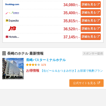
34,080
詳細
を見る
円～
35,400
詳細
を見る
円～
35,815
詳細
を見る
円～
36,520
詳細
を見る
円～
37,145
詳細
を見る
円～
長崎のホテル 最新情報
スポンサー提供
長崎バスターミナルホテル
3.73
お得情報
【缶ビール＆おつまみ付き】お部屋で晩酌プラン
公式サイトを見る