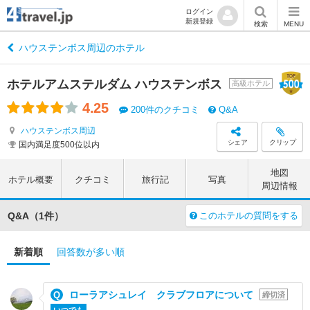
ログイン
新規登録
検索
MENU
ハウステンボス周辺のホテル
ホテルアムステルダム ハウステンボス
高級ホテル
4.25
200件のクチコミ
Q&A
ハウステンボス周辺
シェア
クリップ
国内満足度500位以内
地図
ホテル概要
クチコミ
旅行記
写真
周辺情報
Q&A（1件）
このホテルの質問をする
新着順
回答数が多い順
ローラアシュレイ クラブフロアについて
締切済
いつでも