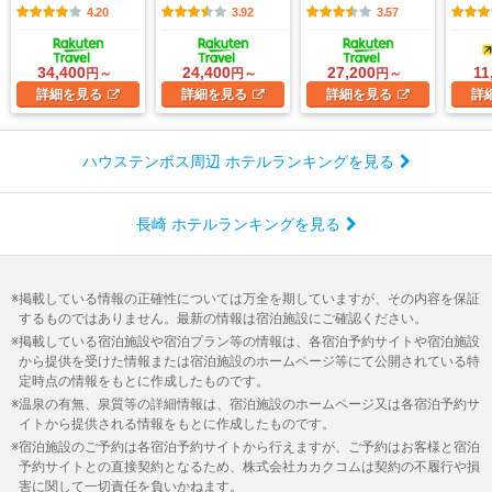
4.20
3.92
3.57
34,400
24,400
27,200
11
円～
円～
円～
詳細
を見る
詳細
を見る
詳細
を見る
詳
ハウステンボス周辺 ホテルランキングを見る
長崎 ホテルランキングを見る
掲載している情報の正確性については万全を期していますが、その内容を保証
するものではありません。最新の情報は宿泊施設にご確認ください。
掲載している宿泊施設や宿泊プラン等の情報は、各宿泊予約サイトや宿泊施設
から提供を受けた情報または宿泊施設のホームページ等にて公開されている特
定時点の情報をもとに作成したものです。
温泉の有無、泉質等の詳細情報は、宿泊施設のホームページ又は各宿泊予約サ
イトから提供される情報をもとに作成したものです。
宿泊施設のご予約は各宿泊予約サイトから行えますが、ご予約はお客様と宿泊
予約サイトとの直接契約となるため、株式会社カカクコムは契約の不履行や損
害に関して一切責任を負いかねます。