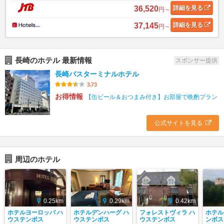
36,520
詳細
を見る
円～
37,145
詳細
を見る
円～
長崎のホテル 最新情報
スポンサー提供
長崎バスターミナルホテル
3.73
お得情報
【缶ビール＆おつまみ付き】お部屋で晩酌プラン
公式サイトを見る
周辺のホテル
0.25km
0.29km
0.42km
ホテルヨーロッパ ハ
ホテルデンハーグ ハ
フォレストヴィラ ハ
ホテル
ウステンボス
ウステンボス
ウステンボス
ンボス