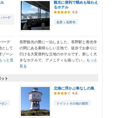
テル
観光に便利で眺めも味わえ
るホテル
4.5
・バーデ
長野
>
長野市
。バーデ
長野観光の際に一泊しました。長野駅と善光寺
地として
の間にある素晴らしい立地で、徒歩でお参りに
者ゾーン
行ける大変便利な立地のホテルです。新しく大
もっと見
きなホテルで、アメニティも揃ってい...
もっと
見る
ポット
北海に浮かぶ車なしの島
4.0
ウゼン
ドイツ
>
その他の都市