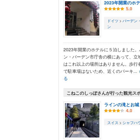
2023年開業のホ
5.0
ドイツ
>
バーデン
ン
2023年開業のホテルに５泊しました
ン・バーデン市庁舎の横にあって、立
はこれ以上の場所はありません。歩行
で駐車場はないため、近くのパーキ...
る
こねこのしっぽさんが行った観光ス
ラインの滝とお城
4.0
スイス
>
シャフハ