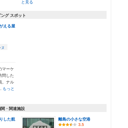
と見る
ング スポット
がえる屋
ンヌ
のマーケ
訪問した
員。ナル
.
もっと
機関・関連施設
りした航
離島の小さな空港
3.5