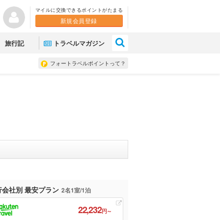
マイルに交換できるポイントがたまる
新規会員登録
×
旅行記
トラベルマガジン
フォートラベルポイントって？
行会社別 最安プラン
2名1室/1泊
22,232
円～