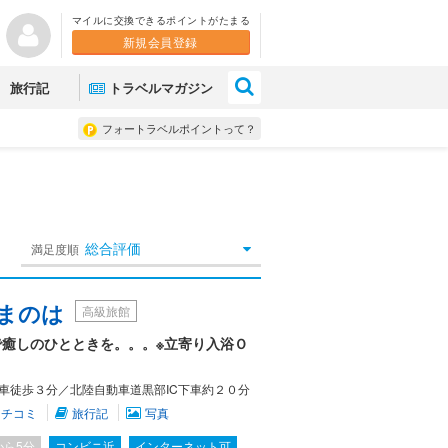
マイルに交換できるポイントがたまる
新規会員登録
×
旅行記
トラベルマガジン
フォートラベルポイントって？
総合評価
満足度順
やまのは
高級旅館
癒しのひとときを。。。※立寄り入浴Ｏ
車徒歩３分／北陸自動車道黒部IC下車約２０分
クチコミ
旅行記
写真
から5分
コンビニ近
インターネット可