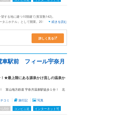
する地に建つ10階建て(客室数142)。
ータニホテル」として開業。2014年オリックス
続きを読む
杉乃井ホテル」に名を改める。2019年、1年以上
称でリブランドオープン。
～2025年に杉乃井ホテル(別府)の大規模リニュ
詳しく見る
豊富な資金力に感嘆。
(52室)の２棟があり、別館は60㎡以上のハイク
タンダード和室 街側(10畳)に1泊。
電車駅前 フィール宇奈月
だけで、簡素。広縁や椅子・テーブルもない。
ニットバスは狭い上、段差も大きく、不便で危な
れている(スリッパがない)が、ユニットバスも
分！★最上階にある源泉かけ流しの温泉か
。
ト、金庫、ドライヤーなど設備・アメニティーは
音が大きい。液晶テレビは40型。USBポートが
！ 富山地方鉄道 宇奈月温泉駅徒歩１分！ 北
,5:00～9:30)は1階の「棚湯」と「大黒部」。内
クチコミ
旅行記
写真
夜間に男女を入替え。「棚湯」は本家・杉乃井ホ
から5分
コンビニ近
インターネット可
の絶景スポットが見えるのはアドバンテージ。た
0)しか入れない。この宿も女性優遇。尚、源泉かけ流