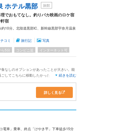
泉 ホテル黒部
旅館
匂いをさせてパンを焼いているのが印象的でした
料理でおもてなし。釣りバカ映画のロケ宿
一軒宿
約10分。北陸道黒部IC、新幹線黒部宇奈月温泉
クチコミ
旅行記
写真
から5分
コンビニ近
インターネット可
夕食なしのオプションがあったことが大きい。能
過ごしてこちらに移動したかったので夕食の時間
続きを読む
ろうと思っていたのだ。一泊二食付きの選択肢し
するけど、ここ宇奈月温泉でも素泊まりの選択肢
詳しく見る
ロッコ電車に乗っている間駐車場を使わせてもら
なくてはならないが、黒部川と新山彦橋を見下ろ
ならない。
コ電車」乗車、終点「けやき平」下車徒歩15分