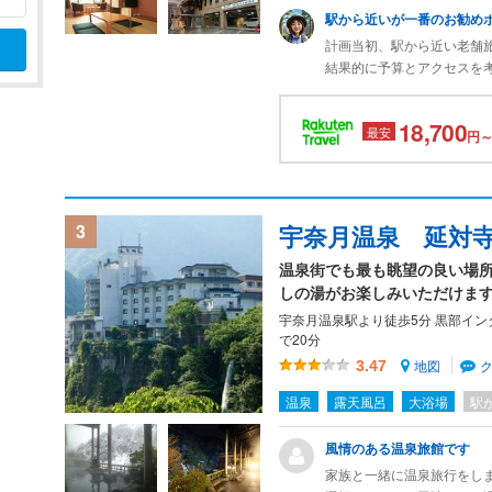
し(加水)は「大黒部」の露
駅から近いが一番のお勧め
夕食(17:30～21:00)は
計画当初、駅から近い老舗
席)。90分制。QRコード
結果的に予算とアクセスを
予約したはいいが、ゲスト
ました。
い。ライブビュッフェ(寿司
18,700
人気メニュー(造り、ます寿
最安
私が宿泊した火曜日は、街
円～
苦労。
が結果的に押し寿司を購入
朝食(6:45～ 9:00)
い。
酒類の自販機がないこと、
たが、ブルーシールアイス
3
宇奈月温泉 延対
ロビーの窓は全面ガラスに
電車の宇奈月駅を一望。こ
宇奈月温泉もとろっとした
温泉街でも最も眺望の良い場
ない。
しの湯がお楽しみいただけま
残念な点もある。到着時、
宇奈月温泉駅より徒歩5分 黒部イン
すよう案内があったのに、
で20分
ている間、連れが重い荷物
地図
3.47
メディアでも度々取り上げ
で大浴場やレストランが混
温泉
露天風呂
大浴場
駅
2食付で1万円台前半とま
変わる宿。
風情のある温泉旅館です
家族と一緒に温泉旅行をし