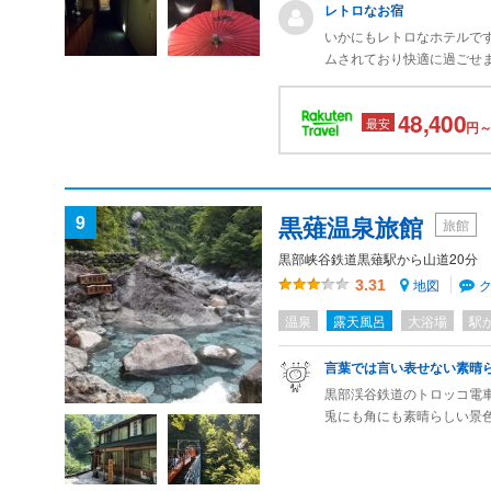
レトロなお宿
いかにもレトロなホテルで
ムされており快適に過ごせ
新しくできたという家族湯
ができました。
48,400
最安
円～
9
黒薙温泉旅館
旅館
黒部峡谷鉄道黒薙駅から山道20分
地図
3.31
温泉
露天風呂
大浴場
駅
言葉では言い表せない素晴
黒部渓谷鉄道のトロッコ電
兎にも角にも素晴らしい景
ッコからの景色はもちろん
りしながら宿へ向かいます
たどり着いた先にひっそり