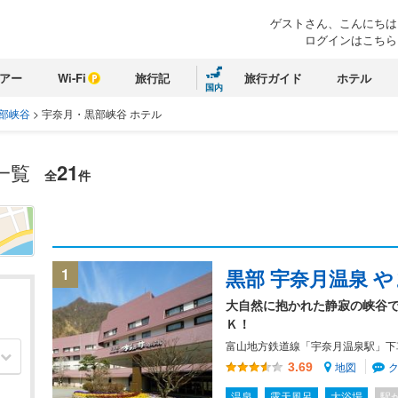
ゲストさん、こんにちは
ログインはこちら
アー
Wi-Fi
旅行記
旅行ガイド
ホテル
国内
部峡谷
>
宇奈月・黒部峡谷 ホテル
一覧
21
全
件
1
黒部 宇奈月温泉 
大自然に抱かれた静寂の峡谷で
Ｋ！
富山地方鉄道線「宇奈月温泉駅」下
地図
3.69
温泉
露天風呂
大浴場
駅