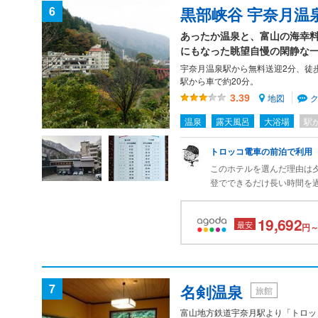
6
黒部峡谷 宇奈月温
パン置き場の後ろで、良い
あったか温泉と、富山の海幸
にもなった眺望自慢の閑静な
宇奈月温泉駅から無料送迎2分、徒歩
駅から車で約20分。
地図
3.39
温泉
露天風呂
大浴場
駅
トロッコ電車の前泊で利用
このホテルを選んだ理由は
登でできるだけ長い時間を
にホテルに到着できないだ
かない旅館は基本的に敬遠
19,692
最安
がとれたのである。
円～
施設は古いが問題なし。ト
えたのは良かった。
ホテルまで少し坂道を登ら
すところなども通り苦には
7
名剣温泉
旅館
富山地方鉄道宇奈月駅より「トロッ