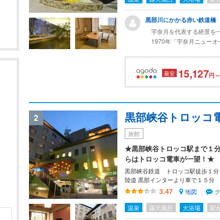
黒部川にかかる赤い鉄道橋
宇奈月を代表する絶景を一望
1970年「宇奈月ニューオ
が経営権を取得し「宇奈月 
にわたる改修を経て、現名
15,127
オリックスはその後、2020
最安
円～
ーアルも完工させており、
ホテルは本館(90室)と別館
ラス客室。今回は本館6階・ス
黒部峡谷トロッコ
2
客室は座卓と座椅子がある
洗面所とトイレが一体のユ
旅館
い。トイレは最新式に改修さ
★黒部峡谷トロッコ駅まで１
リニューアルすべきだった
らはトロッコ電車が一望！★
無料WiFi、冷蔵庫、ポッ
揃うが、冷蔵庫は古いせいか
黒部峡谷鉄道 トロッコ駅徒歩１分
て
あるのはgood。
陸道 黒部インターより車で１５分
温泉大浴場(15:00～0:00
地図
3.47
湯・露天・サウナがあり、
温泉
露天風呂
大浴場
駅
テルほどではないが、峡谷
だ、男は朝(5:00～9:3