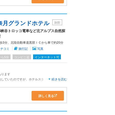
奈月グランドホテル
旅館
部峡谷トロッコ電車など北アルプス自然探
宿
歩3分、北陸自動車道黒部ＩＣから車で約20分
クチコミ
旅行記
写真
から5分
コンビニ近
インターネット可
あります
約していたのですが、ホテルスタッフのご厚意
続きを読む
を置いたまま出掛けることが出来ました
で助かりました
詳しく見る
なかったのは気になりましたが、床が畳っぽくて
安心だと思いました
じ