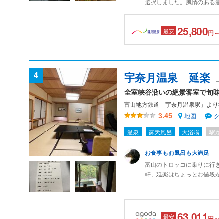
選択しました。風情のある
した。料理も素材が優れて
応に関しても、丁寧な印象
25,800
最安
定で、有意義な時間を過ご
円～
4
宇奈月温泉 延楽
全室峡谷沿いの絶景客室で旬
富山地方鉄道「宇奈月温泉駅」より徒歩
地図
3.45
温泉
露天風呂
大浴場
駅
お食事もお風呂も大満足
富山のトロッコに乗りに行
軒、延楽はちょっとお値段
のお部屋にアップグレード
食事はお部屋食でしたが、
食事でした。ぜひまたリピ
63,011
最安
円～