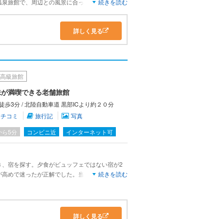
温泉旅館で、周辺との風景に合っていると思いま
続きを読む
いて、美味しく食べる事ができました。接客の対
を受けました。部屋や大浴場はゆったりとした設
詳しく見る
す事ができました。
高級旅館
味が満喫できる老舗旅館
3分 / 北陸自動車道 黒部ICより約２０分
クチコミ
旅行記
写真
から5分
コンビニ近
インターネット可
き、宿を探す。夕食がビュッフェではない宿が2
が高めで迷ったが正解でした。当日露天風呂付き
続きを読む
してくださり、素敵なお風呂が楽しめました。お
お部屋食とは思えない出来立てのとても美味しい
ートしたいお宿です。
詳しく見る