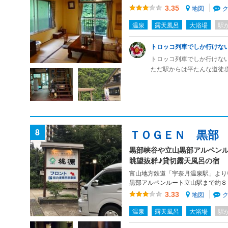
地図
3.35
温泉
露天風呂
大浴場
駅
トロッコ列車でしか行けな
トロッコ列車でしか行けな
ただ駅からは平たんな道徒
りません。
渓谷沿いに建ち、部屋や露
なります。
食事もとても美味しかった
宇奈月温泉あたりからは数
8
ＴＯＧＥＮ 黒部
黒部峡谷や立山黒部アルペン
眺望抜群♪貸切露天風呂の宿
富山地方鉄道「宇奈月温泉駅」より
黒部アルペンルート立山駅まで約８
地図
3.33
温泉
露天風呂
大浴場
駅