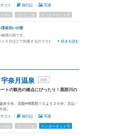
クチコミ
旅行記
写真
から5分
コンビニ近
インターネット可
い渓谷沿いの宿
い秘境の宿です。
歩１５分ほどで到着するのでそれほど秘境感はあ
続きを読む
天風呂からは緑深い光景が見え、爽やかな気分に
。
度気温が低いので、夏でも涼しい。
 宇奈月温泉
旅館
ルートの観光の拠点にぴったり！黒部川の
徒歩５分。北陸HW黒部ＩＣより２０分。立山・
０分。
クチコミ
旅行記
写真
から5分
コンビニ近
インターネット可