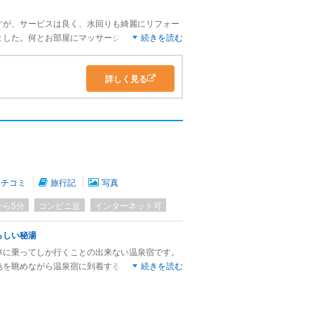
すが、サービスは良く、水回りも綺麗にリフォー
ました。何とお部屋にマッサージチェアもあり。
続きを読む
も、モダンで清潔、ゆっくりとお湯を楽しむこと
詳しく見る
クチコミ
旅行記
写真
から5分
コンビニ近
インターネット可
らしい秘湯
車に乗ってしか行くことの出来ない温泉宿です。
色を眺めながら温泉宿に到着するのですが、トロ
続きを読む
のこと、その後自分の足で山道を登ったり降りた
が、そちらの景色も格別です。
と佇む温泉宿、その周りは美しい川と山と大きな