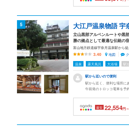
5
大江戸温泉物語 宇
立山黒部アルペンルートや黒
勝の拠点として最適な伝統の
富山地方鉄道線宇奈月温泉駅から徒
地図
3.40
温泉
露天風呂
大浴場
駅
駅から近いので便利
駅から近く、便利な場所に
午前発のトロッコ電車を予
で、チェックアウト後、車
駅前の駐車料が高かったの
22,554
最安
円～
お風呂は、少々洗い場が少
柔らかく、小さい子供にも
食事は大江戸温泉らしい感