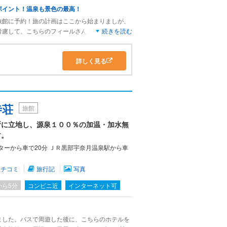
天のみ。それ以外は循環ろ過。
ポイント！温泉も景色の最高！
本館2階、ビュッフェレストラン「Seeds」(260
旅館に予約！旅の計画はここから始まりましが、
からの予約が必須。
考慮して、こちらのフィールさんにお世話になり
続きを読む
の数が多いのでザワザワしていて落ち着かな
、ブラックラーメン、炭火焼き、天婦羅etc.）や
司)には行列が絶えないので、ゲットするのも一
詳しく見る
のレストラン定休日ばかかり、途方に暮れました
し入浴後部屋で頂きました。
 も同じ会場。品数も多いので連泊でも飽きることはな
ランドリーが無い事、ちょっと残念点もありまし
が嬉しかったので高評価です。
寺荘
旅館
なっていて、黒部川と新旧の山彦橋、トロッコ
の景色を見るだけでも泊まる価値があるかもしれ
透明のお湯で、大変気に入りました。
所に立地し、源泉１００％の加温・加水無
す。
車を玄関につけると、スタッフから荷物を降ろ
ターから車で20分 ＪＲ黒部宇奈月温泉駅から車
荷物を運んでくれない。駐車場に車を停めに行っ
を二つも運ぶ羽目になった。どうかと思う。
クチコミ
旅行記
写真
られているので、ゲストの数が多い。そのせい
雑。居心地がいいとは言えない。
から5分
コンビニ近
インターネット可
ずまずの料金設定だが、何を重視するかで評価が
ました。バスで周遊した後に、こちらのホテルを