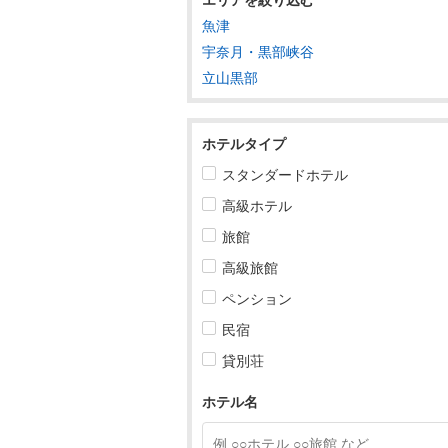
魚津
東北
宇奈月・黒部峡谷
立山黒部
関東
甲信越
ホテルタイプ
北陸
スタンダードホテル
富山
高級ホテル
富山すべて
旅館
高級旅館
富山・滑川
ペンション
立山・黒部・魚津・宇奈月
民宿
立山・黒部・魚津・宇奈月すべ
貸別荘
魚津
ホテル名
宇奈月・黒部峡谷