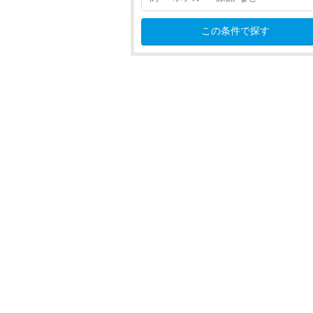
立山黒部
この条件で探す
高岡・氷見
砺波・庄川・五箇山
石川
福井
東海
近畿
中国
四国
九州
沖縄