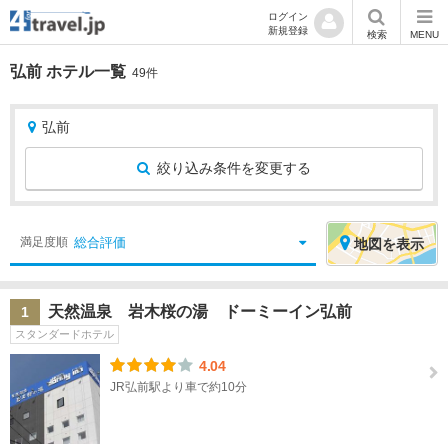
ログイン
新規登録
検索
MENU
弘前 ホテル一覧
49件
弘前
絞り込み条件を変更する
絞
エ
総合評価
満足度順
地図
を表示
り
リ
込
ア
天然温泉 岩木桜の湯 ドーミーイン弘前
1
み
を
スタンダードホテル
条
選
件
択
4.04
JR弘前駅より車で約10分
宿
北
泊
海
地