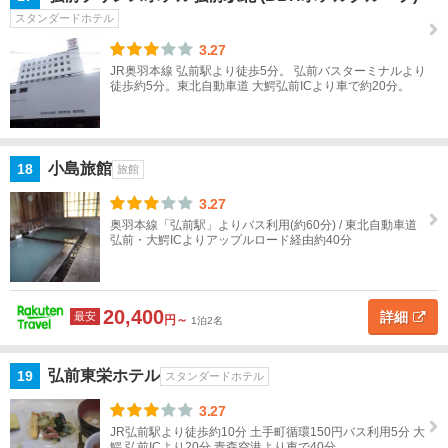
スタンダードホテル
3.27
JR奥羽本線 弘前駅より徒歩5分。 弘前バスターミナルより
徒歩約5分。東北自動車道 大鰐弘前ICより車で約20分。
小島旅館
18
旅館
3.27
奥羽本線「弘前駅」よりバス利用(約60分) / 東北自動車道
弘前・大鰐ICよりアップルロード経由約40分
20,400
詳細
最安
円～
1泊2名
弘前東栄ホテル
19
スタンダードホテル
3.27
JR弘前駅より徒歩約10分 土手町循環150円バス利用5分 大
鰐 弘前ICより20分 青森空港より車で40分