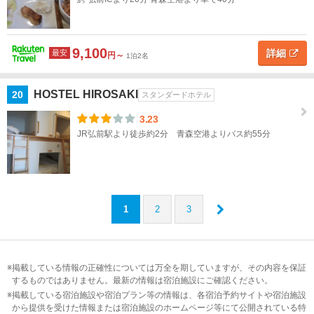
9,100
詳細
最安
円～
1泊2名
HOSTEL HIROSAKI
20
スタンダードホテル
3.23
JR弘前駅より徒歩約2分 青森空港よりバス約55分
1
2
3
掲載している情報の正確性については万全を期していますが、その内容を保証
するものではありません。最新の情報は宿泊施設にご確認ください。
掲載している宿泊施設や宿泊プラン等の情報は、各宿泊予約サイトや宿泊施設
から提供を受けた情報または宿泊施設のホームページ等にて公開されている特