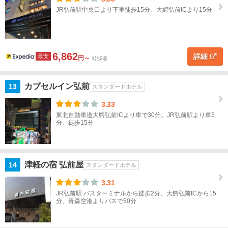
JR弘前駅中央口より下車徒歩15分、大鰐弘前ICより15分
東
海
近
6,862
詳細
最安
円～
1泊2名
畿
中
カプセルイン弘前
13
スタンダードホテル
国
3.33
東北自動車道大鰐弘前ICより車で30分。JR弘前駅より車5
四
分、徒歩15分
国
九
州
津軽の宿 弘前屋
14
スタンダードホテル
3.31
沖
JR弘前駅 バスターミナルから徒歩2分、大鰐弘前ICから15
縄
分、青森空港よりバスで50分
閉じる