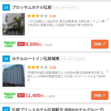
ブロッサムホテル弘前
15
スタンダードホテル
3.30
ＪＲ弘前駅より徒歩2分 東北自動車道 大鰐弘前ＩＣより車
で約20分 青森空港より国道7号経由で車で約60分
9,500
詳細
最安
円～
1泊2名
ホテルルートイン弘前城東
16
スタンダードホテル
3.28
JR奥羽本線弘前駅城東口より約2km/東北自動車道大鰐 弘
前ICより約8km/青森空港より弘前バスターミナルまで約60
分
11,400
詳細
最安
円～
1泊2名
弘前プリンスホテル弘前駅北 (BBHホテルグループ)
17