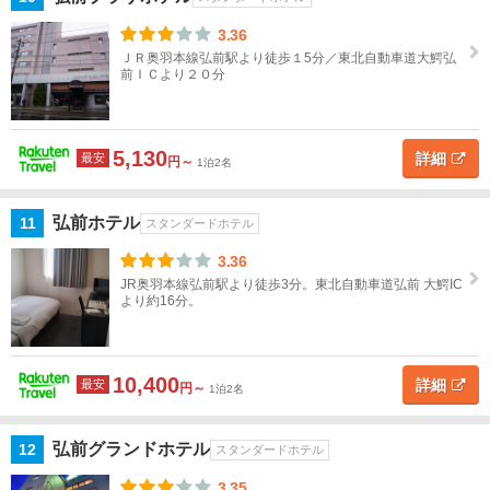
城
3.36
ＪＲ奥羽本線弘前駅より徒歩１5分／東北自動車道大鰐弘
秋
前ＩＣより２０分
田
山
5,130
形
詳細
最安
円～
1泊2名
福
弘前ホテル
11
スタンダードホテル
島
3.36
関
JR奥羽本線弘前駅より徒歩3分。東北自動車道弘前 大鰐IC
より約16分。
東
甲
信
10,400
詳細
最安
円～
1泊2名
越
弘前グランドホテル
北
12
スタンダードホテル
陸
3.35