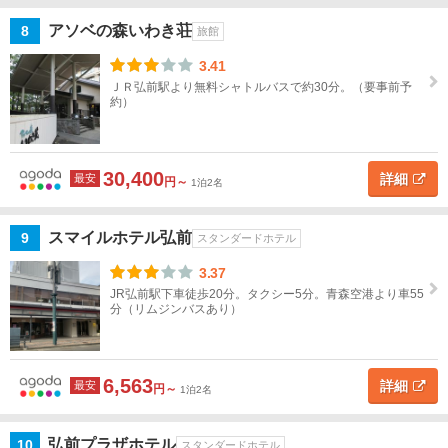
アソベの森いわき荘
8
旅館
五
所
3.41
川
ＪＲ弘前駅より無料シャトルバスで約30分。（要事前予
約）
原
津
軽
30,400
詳細
最安
円～
1泊2名
半
島
スマイルホテル弘前
9
スタンダードホテル
白
3.37
神
JR弘前駅下車徒歩20分。タクシー5分。青森空港より車55
山
分（リムジンバスあり）
地
岩
6,563
詳細
最安
手
円～
1泊2名
宮
弘前プラザホテル
10
スタンダードホテル