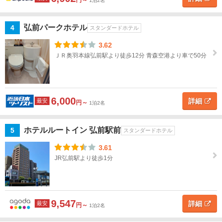
円～
1泊2名
名
沢・
下北
半島
弘前パークホテル
4
スタンダードホテル
3.62
地図
八甲
ＪＲ奥羽本線弘前駅より徒歩12分 青森空港より車で50分
を表示
こ
田・
の
十和
条
田
件
で
湖・
探
6,000
詳細
最安
奥入
円～
1泊2名
す
瀬
ホテルルートイン 弘前駅前
5
スタンダードホテル
弘
前・
3.61
津軽
JR弘前駅より徒歩1分
半
島・
白神
山地
9,547
詳細
最安
円～
1泊2名
弘