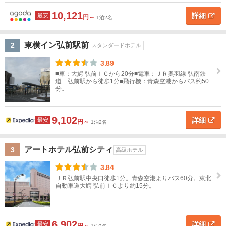
道
弘
10,121
詳細
最安
円～
1泊2名
前
東
北
ホ
東横イン弘前駅前
2
スタンダードホテル
テ
青
ル
3.89
タ
森
■車：大鰐 弘前ＩＣから20分■電車：ＪＲ奥羽線 弘南鉄
イ
道 弘前駅から徒歩1分■飛行機：青森空港からバス約50
プ
分｡
青
ス
高
旅
高
ペ
民
貸
森
タ
級
館
級
ン
宿
別
す
9,102
ン
ホ
旅
シ
荘
詳細
最安
円～
べ
1泊2名
ダ
テ
館
ョ
て
ー
ル
ン
アートホテル弘前シティ
3
高級ホテル
ド
青
ホ
森
3.84
テ
市
ＪＲ弘前駅中央口徒歩1分。青森空港よりバス60分。東北
ル
自動車道大鰐 弘前ＩＣより約15分。
八
ホ
戸・
テ
ル
三
6,902
詳細
最安