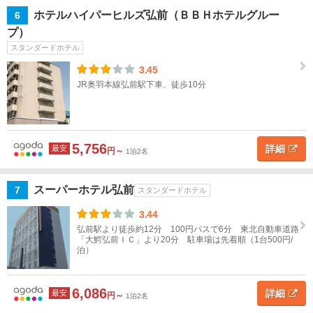
前・
ホテルハイパーヒルズ弘前（ＢＢＨホテルグルー
6
津軽
プ）
半
スタンダードホテル
島・
3.45
白神
JR奥羽本線弘前駅下車、徒歩10分
山地
すべ
て
弘
5,756
詳細
最安
円～
1泊2名
前
スーパーホテル弘前
7
スタンダードホテル
黒
石・
3.44
平川
弘前駅より徒歩約12分 100円バスで6分 東北自動車道路
「大鰐弘前ＩＣ」より20分 駐車場は先着順（1台500円/
泊）
大鰐
（お
おわ
6,086
詳細
最安
円～
に）
1泊2名
温泉