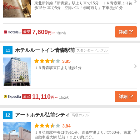
東北新幹線「新青森」駅より車で15分 ＪＲ青森駅より徒
縄
歩15分 車で5分 空港バス「柳町通り」下車徒歩1分
閉じる
7,609
詳細
最安
円～
1泊2名
ホテルルートイン青森駅前
11
スタンダードホテル
3.85
ＪＲ青森駅東口より徒歩1分
11,110
詳細
最安
円～
1泊2名
アートホテル弘前シティ
12
高級ホテル
3.84
ＪＲ弘前駅中央口徒歩1分。青森空港よりバス60分。東北
自動車道大鰐 弘前ＩＣより約15分。