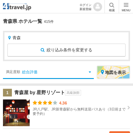
ログイン
新規登録
検索
MENU
青森県 ホテル一覧
415件
青森
絞り込み条件を変更する
絞
エ
総合評価
満足度順
地図
を表示
り
リ
込
ア
青森屋 by 星野リゾート
1
み
を
高級旅館
条
選
4.36
件
択
JR八戸駅、JR新青森駅から無料送迎バスあり（3日前まで
要予約）
宿
北
泊
海
地