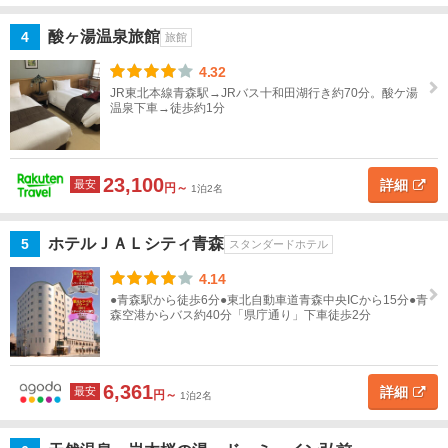
名
沢・
下北
酸ヶ湯温泉旅館
4
旅館
半島
4.32
JR東北本線青森駅→JRバス十和田湖行き約70分。酸ケ湯
地図
八甲
温泉下車→徒歩約1分
を表示
こ
田・
の
十和
条
田
件
23,100
で
湖・
詳細
最安
円～
1泊2名
探
奥入
す
瀬
ホテルＪＡＬシティ青森
5
スタンダードホテル
弘
4.14
前・
●青森駅から徒歩6分●東北自動車道青森中央ICから15分●青
津軽
森空港からバス約40分「県庁通り」下車徒歩2分
半
島・
白神
6,361
詳細
最安
円～
1泊2名
山地
岩