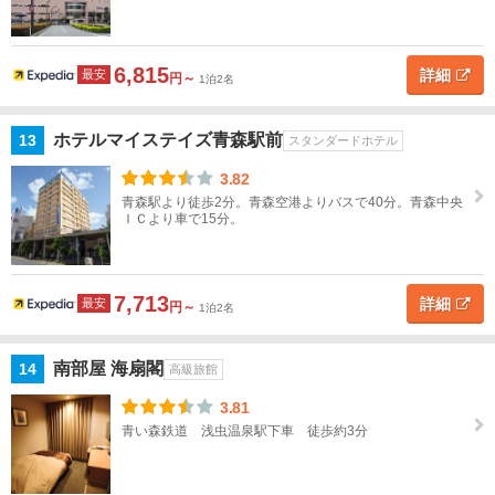
6,815
詳細
最安
円～
1泊2名
ホテルマイステイズ青森駅前
13
スタンダードホテル
3.82
青森駅より徒歩2分。青森空港よりバスで40分。青森中央
ＩＣより車で15分。
7,713
詳細
最安
円～
1泊2名
南部屋 海扇閣
14
高級旅館
3.81
青い森鉄道 浅虫温泉駅下車 徒歩約3分