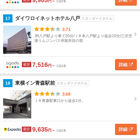
9,905
詳細
円～
1泊2名
ダイワロイネットホテル八戸
17
スタンダードホテル
3.71
JR八戸駅より車で20分/ＪＲ本八戸駅より徒歩10分/三沢空
港リムジンバス停留所目の前
7,516
詳細
最安
円～
1泊2名
東横イン青森駅前
18
スタンダードホテル
3.68
ＪＲ青森駅東口から徒歩1分。
9,635
詳細
最安
円～
1泊2名