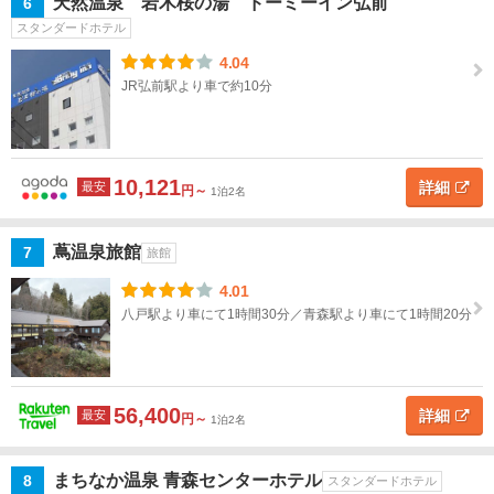
天然温泉 岩木桜の湯 ドーミーイン弘前
6
手
スタンダードホテル
4.04
宮
JR弘前駅より車で約10分
城
秋
田
10,121
詳細
最安
円～
1泊2名
山
形
蔦温泉旅館
7
旅館
4.01
福
島
八戸駅より車にて1時間30分／青森駅より車にて1時間20分
関
東
56,400
詳細
最安
円～
1泊2名
甲
信
まちなか温泉 青森センターホテル
8
スタンダードホテル
越