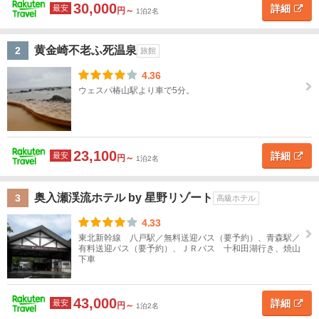
道
30,000
詳細
最安
円～
1泊2名
青
森
東
北
黄金崎不老ふ死温泉
2
旅館
ホ
テ
4.36
青
ル
ウェスパ椿山駅より車で5分。
タ
森
イ
プ
青
ス
高
旅
高
ペ
民
貸
森
タ
級
館
級
ン
宿
別
23,100
詳細
最安
す
円～
1泊2名
ン
ホ
旅
シ
荘
べ
ダ
テ
館
ョ
て
奥入瀬渓流ホテル by 星野リゾート
3
ー
ル
ン
高級ホテル
ド
青
4.33
ホ
森
東北新幹線 八戸駅／無料送迎バス（要予約）、青森駅／
テ
有料送迎バス（要予約）、ＪＲバス 十和田湖行き、焼山
市
ル
下車
八
ホ
戸・
テ
43,000
詳細
最安
円～
1泊2名
ル
三