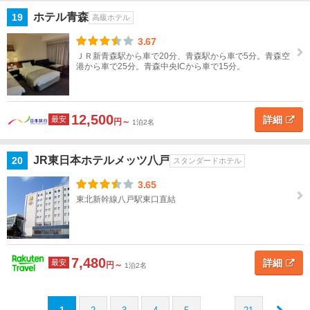
ホテル青森
19
高級ホテル
3.67
ＪＲ新青森駅から車で20分、青森駅から車で5分。青森空
港から車で25分。青森中央ICから車で15分。
12,500
詳細
最安
円～
1泊2名
JR東日本ホテルメッツ八戸
20
スタンダードホテル
3.65
東北新幹線八戸駅東口直結
7,480
詳細
最安
円～
1泊2名
…