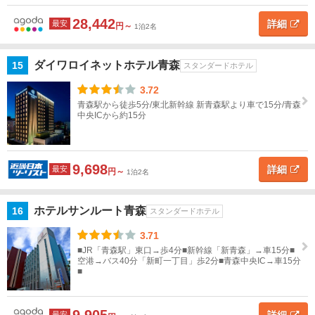
28,442
詳細
最安
円～
1泊2名
ダイワロイネットホテル青森
15
スタンダードホテル
3.72
青森駅から徒歩5分/東北新幹線 新青森駅より車で15分/青森
中央ICから約15分
9,698
詳細
最安
円～
1泊2名
ホテルサンルート青森
16
スタンダードホテル
3.71
■JR「青森駅」東口→歩4分■新幹線「新青森」→車15分■
空港→バス40分「新町一丁目」歩2分■青森中央IC→車15分
■
最安