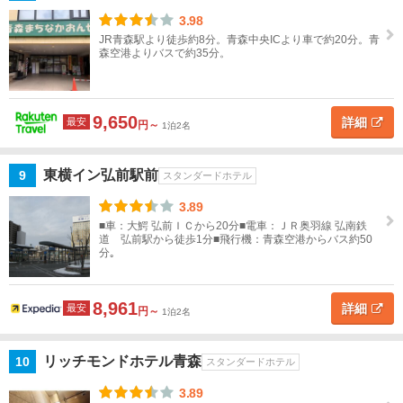
3.98
北
JR青森駅より徒歩約8分。青森中央ICより車で約20分。青
陸
森空港よりバスで約35分。
東
海
9,650
詳細
最安
円～
1泊2名
近
畿
東横イン弘前駅前
9
スタンダードホテル
3.89
中
■車：大鰐 弘前ＩＣから20分■電車：ＪＲ奥羽線 弘南鉄
国
道 弘前駅から徒歩1分■飛行機：青森空港からバス約50
分｡
四
国
8,961
詳細
最安
円～
1泊2名
九
州
リッチモンドホテル青森
10
スタンダードホテル
3.89
沖