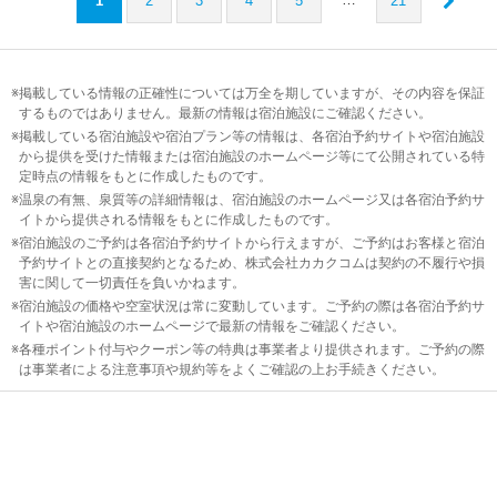
1
2
3
4
5
21
掲載している情報の正確性については万全を期していますが、その内容を保証
するものではありません。最新の情報は宿泊施設にご確認ください。
掲載している宿泊施設や宿泊プラン等の情報は、各宿泊予約サイトや宿泊施設
から提供を受けた情報または宿泊施設のホームページ等にて公開されている特
定時点の情報をもとに作成したものです。
温泉の有無、泉質等の詳細情報は、宿泊施設のホームページ又は各宿泊予約サ
イトから提供される情報をもとに作成したものです。
宿泊施設のご予約は各宿泊予約サイトから行えますが、ご予約はお客様と宿泊
予約サイトとの直接契約となるため、株式会社カカクコムは契約の不履行や損
害に関して一切責任を負いかねます。
宿泊施設の価格や空室状況は常に変動しています。ご予約の際は各宿泊予約サ
イトや宿泊施設のホームページで最新の情報をご確認ください。
各種ポイント付与やクーポン等の特典は事業者より提供されます。ご予約の際
は事業者による注意事項や規約等をよくご確認の上お手続きください。