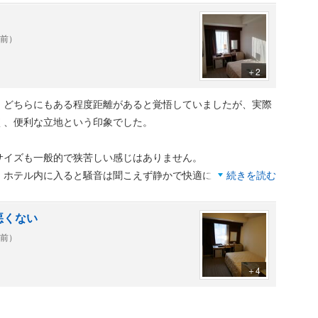
年前）
＋2
、どちらにもある程度距離があると覚悟していましたが、実際
く、便利な立地という印象でした。
サイズも一般的で狭苦しい感じはありません。
、ホテル内に入ると騒音は聞こえず静かで快適に過ごせまし
続きを読む
悪くない
ッパが通常のもの・使い捨てと2種類あったので、チェックイ
年前）
かったです。
たのも助かりました。
＋4
い時期の土曜宿泊だったため若干割高感はありましたが、通常
。
セール的にお安くなっているのに遭遇してラッキーでした。