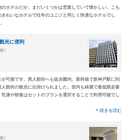
喫茶店でモーニングを頂きました。
列のホテルだが、まだいくつかは営業していて懐かしい。こち
のきれいなホテルで往年のユニゾと同じく快適なホテルでし
ます。
ー。
観光に便利
年前）
スが可能です。異人館街へも徒歩圏内。新幹線で新神戸駅に到
異人館街の観光に出掛けられました。室内も綺麗で最低限必要
、乳液や朝食はセットのプランを選択することで利用可能でし
続きを読む
さい。
y/2023/10/28/070000
年前）