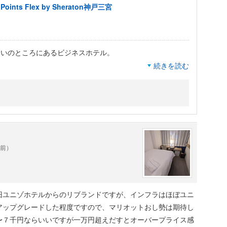
ts Flex by Sheraton神戸三宮
らいのところにあるビジネスホテル。
続きを読む
す。
スタイル。
サイトからの予約で0.5泊/拍の宿泊実績が付くようになりま
いです。
年前）
ジネスホテルです。
旧ユニゾホテルからのリブランドですが、インフラはほぼユニ
アップグレードした程度ですので、マリオットおし勢は期待し
〜７千円ならいいですが一万円超えだすとオーバープライス感