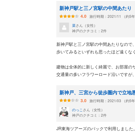
新神戸駅と三ノ宮駅の中間あたり
旅行時期：2021/11 （約5
4.0
菜
さん（女性）
神戸のクチコミ：2件
新神戸駅と三ノ宮駅の中間あたりなので
歩いてみるといずれも思ったほど遠くな
建物は全体的に新しく綺麗で、お部屋の
交通量の多いフラワーロード沿いですが
た。
新神戸、三宮から徒歩圏内で立地
アメニティも適度に充実しており、スリ
旅行時期：2021/03 （約5
3.0
ン後とお風呂上りで使い分けができて良
のっこ
さん（女性）
チェックアウト後に荷物を預かって頂け
神戸のクチコミ：2件
直前予約かつ近隣ホテルの空き室が少な
JR東海ツアーズのパックで利用しました
使わない検索サイトで数時間だけタイム