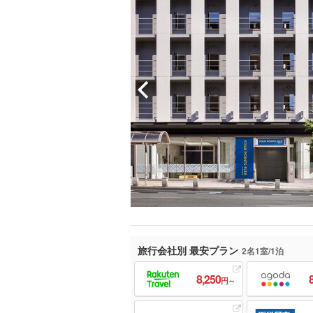
旅行会社別 最安プラン
2名1室/1泊
8,250
円～