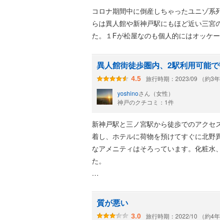
それもいいのですが、今回は近くにある
コロナ期間中に倒産しちゃったユニゾ系
らは異人館や新神戸駅にもほど近い三宮
全体に白い空間のホテルで清潔感があり
た。１Fが松屋なのも個人的にはオッケ
今度神戸に来る時また利用したいです。
異人館街徒歩圏内、2駅利用可能で
旅行時期：2023/09 （約3
4.5
yoshino
さん（女性）
神戸のクチコミ：1件
新神戸駅と三ノ宮駅から徒歩でのアクセ
着し、ホテルに荷物を預けてすぐに北野
なアメニティはそろっています。化粧水
た。
ブログに詳細記載してますのでご覧くだ
https://tabino-blog.hatenablog.com/entr
質が悪い
旅行時期：2022/10 （約4
3.0