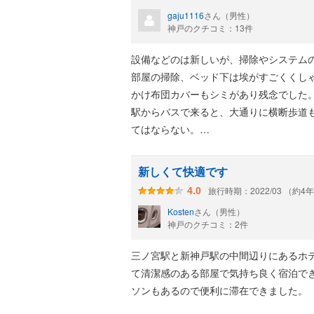
gaju1116
さん（男性）
神戸のクチコミ：13件
設備などのは新しいが、掃除やシステム
部屋の掃除、ベッド下は埃がすごくくし
かけ布団カバーもシミがあり残念でした
駅からバスで来ると、大通りに横断歩道
てはならない。
雨の日にスーツケースで来たので最悪で
朝食付きにしましたが、まさか松屋の朝
新しくて快適です
このレベルで1泊2名22000円はないです
旅行時期：2022/03 （約4
4.0
Kosten
さん（男性）
神戸のクチコミ：2件
三ノ宮駅と新神戸駅の中間辺りにあるホテ
て清潔感のある部屋で気持ち良く宿泊で
ソンもあるので便利に滞在できました。