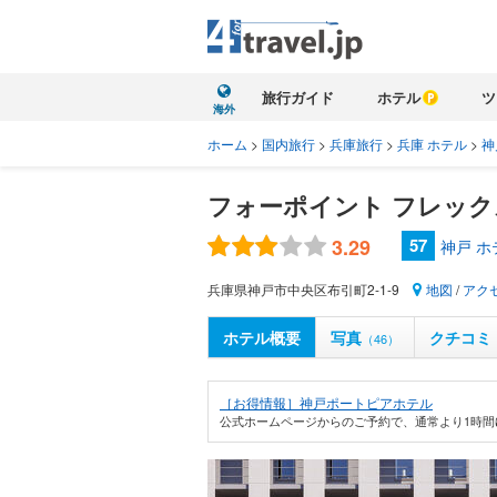
旅行ガイド
ホテル
ツ
海外
ホーム
>
国内旅行
>
兵庫旅行
>
兵庫 ホテル
>
神
フォーポイント フレックス
3.29
57
神戸 
兵庫県神戸市中央区布引町2-1-9
地図
/
アク
ホテル概要
写真
クチコミ
（46）
［お得情報］神戸ポートピアホテル
公式ホームページからのご予約で、通常より1時間