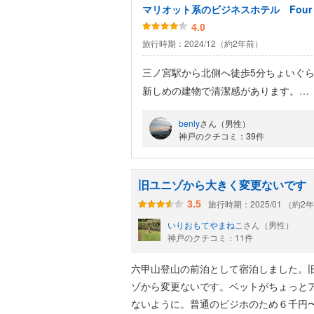
マリオット系のビジネスホテル Four Poin
4.0
旅行時期：2024/12（約2年前）
三ノ宮駅から北側へ徒歩5分ちょいぐ
新しめの建物で清潔感があります。
部屋は狭いですが、まとまった感じで
benly
さん（男性）
アメニティは一階ロビーで取っていく
神戸のクチコミ：39件
朝食は一階の松屋で。
2026年からは、楽天やマリオット公式
した。（以前は1泊/2泊でした）
旧ユニゾから大きく変更ないです
周囲はコンビニが何軒か、繁華街も近
旅行時期：2025/01 （約2
3.5
少し駅から遠いですが、必要十分なビ
いりおもてやまねこ
さん（男性）
マリオット修行にも良いホテルです。
神戸のクチコミ：11件
六甲山登山の前泊として宿泊しました。
ゾから変更ないです。ベットがちょっと
ないように。普通のビジホのため６千円