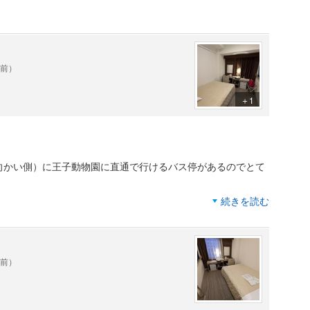
年前）
＋1
。
向かい側）に王子動物園に直通で行けるバス停があるのでとて
続きを読む
ティは必要なものだけ自分で取っていく形です。
ームを取りのんびり過ごしました。
年前）
たが幸い私は静かでした。
朝食になります。