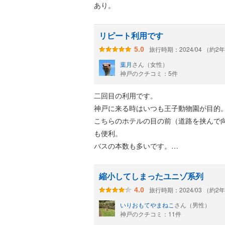
あり。
リピート利用です
旅行時期：2024/04 （約2
5.0
葉月
さん（女性）
神戸のクチコミ：5件
二回目の利用です。
神戸に来る時はいつも王子動物園が目的
こちらのホテルの目の前（道路を挟んで
も便利。
バスの本数も多いです。
お部屋は過不足なく揃っていて、アメニ
縮小してしまったユニゾ系列
友達と行きましたが、お互いシングルル
旅行時期：2024/03 （約2
4.0
友達は少し隣の声が響くと言っていまし
いりおもてやまねこ
さん（男性）
神戸のクチコミ：11件
朝食は１階に松屋が入っていて、松屋の