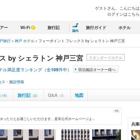
ゲストさん、こんにちは
ログインはこちら
アー
Wi-Fi
旅行記
旅行ガイド
ホテル
国内
戸旅行
>
神戸 ホテル
>
フォーポイント フレックス by シェラトン 神戸三宮
 by シェラトン 神戸三宮
スタンダードホテル
ホテル満足度ランキング（全
105
件中）
宿泊施設オーナー様へ
セス・施設情報
旅行記
Q&A
地図
（15）
（2）
（0）
PR
ゆったりとお過ごしいただけます。是非公式ホームページよ...
兵庫