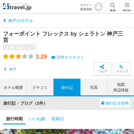
ログイン
新規登録
検索
MENU
神戸のホテル
フォーポイント フレックス by シェラトン 神戸三
宮
スタンダードホテル
3.29
15件のクチコミ
神戸
シェア
クリップ
地図
ホテル概要
クチコミ
旅行記
写真
周辺情報
旅行記・ブログ（2件）
旅行記を投稿
旅行時期
いいね順
投稿日