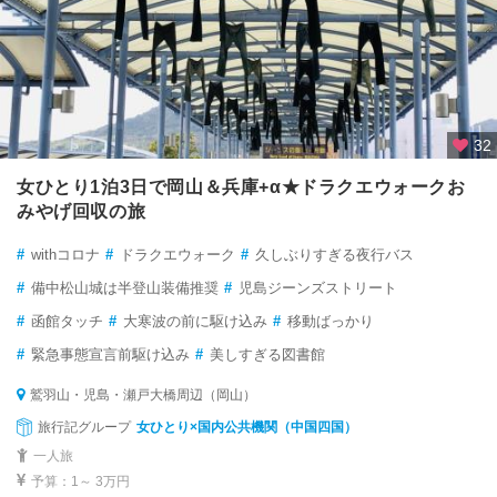
32
女ひとり1泊3日で岡山＆兵庫+α★ドラクエウォークお
みやげ回収の旅
#
withコロナ
#
ドラクエウォーク
#
久しぶりすぎる夜行バス
#
備中松山城は半登山装備推奨
#
児島ジーンズストリート
#
函館タッチ
#
大寒波の前に駆け込み
#
移動ばっかり
#
緊急事態宣言前駆け込み
#
美しすぎる図書館
鷲羽山・児島・瀬戸大橋周辺（岡山）
旅行記グループ
女ひとり×国内公共機関（中国四国）
一人旅
予算：1～ 3万円