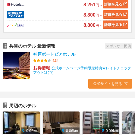
8,251
詳細
を見る
円～
8,800
詳細
を見る
円～
8,800
詳細
を見る
円～
兵庫のホテル 最新情報
スポンサー提供
神戸ポートピアホテル
4.34
お得情報
公式ホームページ予約限定特典★レイトチェック
アウト1時間
公式サイトを見る
周辺のホテル
0.02km
0.06km
0.09km