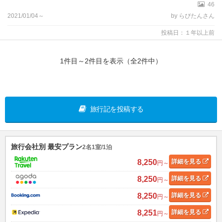
46
2021/01/04～
by らびたんさん
投稿日：１年以上前
1件目～2件目を表示（全2件中）
旅行記を投稿する
旅行会社別 最安プラン
2名1室/1泊
8,250
詳細
を見る
円～
8,250
詳細
を見る
円～
8,250
詳細
を見る
円～
8,251
詳細
を見る
円～