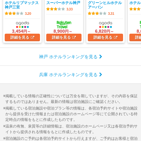
ホテルリブマックス
スーパーホテル神戸
グリーンヒルホテル
ホテル
神戸三宮
アーバン
3.33
3.20
3.31
3,454
8,900
6,820
8
円～
円～
円～
詳細
を見る
詳細
を見る
詳細
を見る
詳
神戸 ホテルランキングを見る
兵庫 ホテルランキングを見る
掲載している情報の正確性については万全を期していますが、その内容を保証
するものではありません。最新の情報は宿泊施設にご確認ください。
掲載している宿泊施設や宿泊プラン等の情報は、各宿泊予約サイトや宿泊施設
から提供を受けた情報または宿泊施設のホームページ等にて公開されている特
定時点の情報をもとに作成したものです。
温泉の有無、泉質等の詳細情報は、宿泊施設のホームページ又は各宿泊予約サ
イトから提供される情報をもとに作成したものです。
宿泊施設のご予約は各宿泊予約サイトから行えますが、ご予約はお客様と宿泊