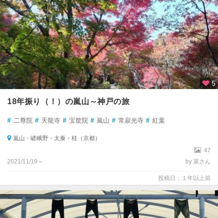
5
18年振り（！）の嵐山～神戸の旅
#
二尊院
#
天龍寺
#
宝筐院
#
嵐山
#
常寂光寺
#
紅葉
嵐山・嵯峨野・太秦・桂（京都）
47
2021/11/19～
by 菜さん
投稿日：１年以上前