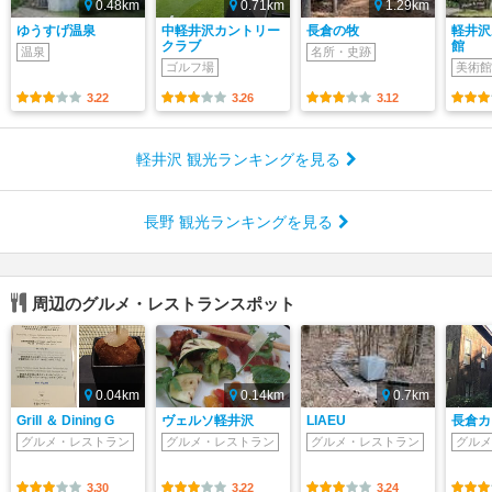
0.48km
0.71km
1.29km
ゆうすげ温泉
中軽井沢カントリー
長倉の牧
軽井沢
クラブ
館
温泉
名所・史跡
ゴルフ場
美術館
3.22
3.26
3.12
軽井沢 観光ランキングを見る
長野 観光ランキングを見る
周辺のグルメ・レストランスポット
0.04km
0.14km
0.7km
Grill ＆ Dining G
ヴェルソ軽井沢
LIAEU
長倉カ
グルメ・レストラン
グルメ・レストラン
グルメ・レストラン
グルメ
3.30
3.22
3.24