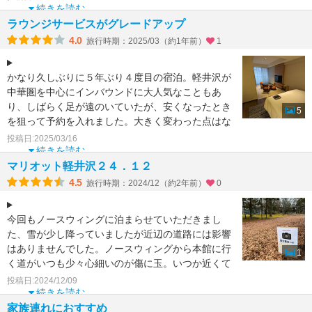
続きを読む
ラウンジサービスがグレードアップ
4.0
旅行時期：2025/03（約1年前）
1
かなり久しぶりに５年ぶり４度目の宿泊。軽井沢が
中華圏を中心にインバウンドに大人気なこともあ
り、しばらく足が遠のいていたが、安くなったとき
5
を狙って予約を入れました。大きく変わった点はな
いですが今回はラウ
投稿日:2025/03/16
続きを読む
マリオット軽井沢２４．１２
4.5
旅行時期：2024/12（約2年前）
0
今回もノースウィングに泊まらせていただきまし
た、雪が少し降っていましたが近辺の道路には影響
はありませんでした。ノースウィングから本館に行
1
く道がいつも少々心細いのが傷に玉。いつか近くて
渡り廊下があればな
投稿日:2024/12/09
続きを読む
家族連れにおすすめ