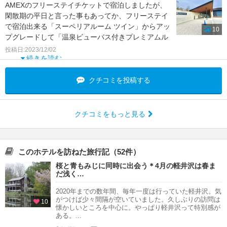
AMEXのフリーステイチケットで宿泊しましたが、
閑散期の平日と言った事もあってか、フリーステイ
で宿泊出来る「スーペリアルーム ツイン」からアッ
10
プグレードして「温泉ビューバス付きプレミアムル
ーム ツイン
投稿日:2023/12/02
続きを読む
クチコミを投稿する
クチコミをもっと見る
このホテルを訪ねた旅行記（52件）
桜と青もみじに同時に出会う＊4月の軽井沢は春ま
だ浅く…
2020年までの数年間、毎年一度は行っていた軽井沢。気
がつけば少々間隔が空いていました。久しぶりの訪問は
10
懐かしいところを中心に。やっぱり軽井沢って特別感が
ある。...