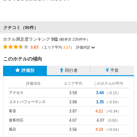
クチコミ（90件）
ホテル満足度ランキング
5位
(軽井沢 235件中）
3.83
（エリア平均
3.17
）
評価内訳
このホテルの傾向
評価別
同行者
予算
評価項目
エリア平均
このホテルの平均
アクセス
3.59
3.44
（-0.15）
コストパフォーマンス
3.89
3.35
（-0.54）
客室
3.87
4.21
（+0.34）
接客対応
4.07
4.07
（0.00）
風呂
3.56
4.10
（+0.54）