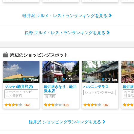
軽井沢 グルメ・レストランランキングを見る
長野 グルメ・レストランランキングを見る
周辺のショッピングスポット
1.78km
2.27km
2.31km
ツルヤ (軽井沢店)
軽井沢きなり 軽井
ハルニレテラス
軽井沢
沢本店
スーパー・コンビ
お土産
ショッピングモール
ニ・量販店
特産品
専門店
3.62
3.25
3.87
軽井沢 ショッピングランキングを見る