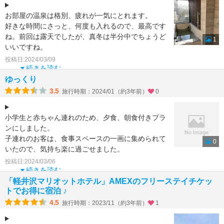
お部屋の温泉は格別、疲れが一気にとれます。
好きな時間にさっと、何度も入れるので、最高です
ね。前回は露天でしたが、真冬は半分中でちょうど
1
いいですね。
お部屋のチョコも嬉しい？おやつはチョコのチュロ
投稿日:2024/03/09
続きを読む
ゆっくり
3.5
旅行時期：2024/01（約3年前）
0
小学生と赤ちゃん連れのため、夕食、朝食付きプラ
ンにしました。
子連れのお客は、食事スペースの一画に集められて
0
いたので、気持ち楽に過ごせました。
年末年始はビュッフェでの食事提供したが、子ども
投稿日:2024/03/06
は好き
続きを読む
「軽井沢マリオットホテル」AMEXのフリーステイチケッ
トでお得に宿泊 ♪
4.5
旅行時期：2023/11（約3年前）
1