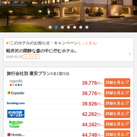
このホテルのお知らせ・キャンペーン
もっと見る
軽井沢の閑静な森の中に佇むホテル。
イベント
2025.02.27
旅行会社別 最安プラン
2名1室/1泊
39,776
詳細
を見る
円～
39,776
詳細
を見る
円～
39,926
詳細
を見る
円～
42,262
詳細
を見る
円～
44,162
詳細
を見る
円～
44,748
詳細
を見る
円～