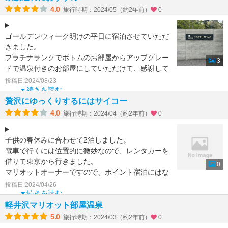
4.0
旅行時期：2024/05（約2年前）
0
ゴールデンウィーク明けの平日に宿泊させていただ
きました。
プラチナランクでボトムのお部屋からアップグレー
3
ドで温泉付きのお部屋にしていただけて、感謝して
います。駐車場は無料です。
投稿日:2024/08/23
軽井沢駅までのシャ
続きを読む
贅沢にゆっくりするにはサイコー
4.0
旅行時期：2024/04（約2年前）
0
子供の春休みに合わせて2泊しました。
電車で行くには位置的に微妙なので、レンタカーを
借りて東京から行きました。
0
マリオットオーナーですので、ポイント宿泊にはな
りますが、奮発して温泉付きの部屋に宿泊
投稿日:2024/04/26
続きを読む
軽井沢マリオット部屋温泉
5.0
旅行時期：2024/03（約2年前）
0