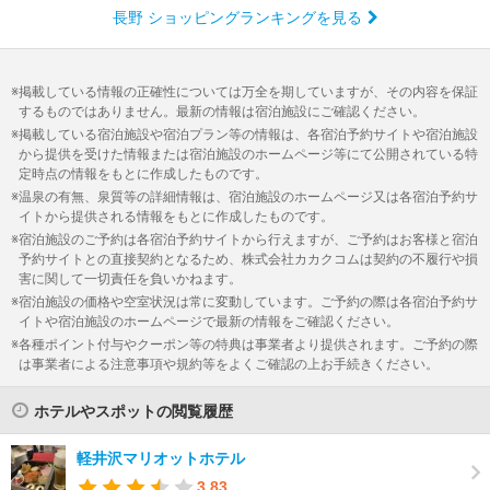
長野 ショッピングランキングを見る
掲載している情報の正確性については万全を期していますが、その内容を保証
するものではありません。最新の情報は宿泊施設にご確認ください。
掲載している宿泊施設や宿泊プラン等の情報は、各宿泊予約サイトや宿泊施設
から提供を受けた情報または宿泊施設のホームページ等にて公開されている特
定時点の情報をもとに作成したものです。
温泉の有無、泉質等の詳細情報は、宿泊施設のホームページ又は各宿泊予約サ
イトから提供される情報をもとに作成したものです。
宿泊施設のご予約は各宿泊予約サイトから行えますが、ご予約はお客様と宿泊
予約サイトとの直接契約となるため、株式会社カカクコムは契約の不履行や損
害に関して一切責任を負いかねます。
宿泊施設の価格や空室状況は常に変動しています。ご予約の際は各宿泊予約サ
イトや宿泊施設のホームページで最新の情報をご確認ください。
各種ポイント付与やクーポン等の特典は事業者より提供されます。ご予約の際
は事業者による注意事項や規約等をよくご確認の上お手続きください。
ホテルやスポットの閲覧履歴
軽井沢マリオットホテル
3.83