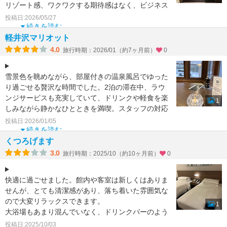
リゾート感、ワクワクする期待感はなく、ビジネス
ホテルに滞在して
投稿日:2026/05/27
続きを読む
軽井沢マリオット
4.0
旅行時期：2026/01（約7ヶ月前）
0
雪景色を眺めながら、部屋付きの温泉風呂でゆった
り過ごせる贅沢な時間でした。2泊の滞在中、ラウ
ンジサービスも充実していて、ドリンクや軽食を楽
1
しみながら静かなひとときを満喫。スタッフの対応
も丁寧で、館内は
投稿日:2026/01/05
続きを読む
くつろげます
3.0
旅行時期：2025/10（約10ヶ月前）
0
快適に過ごせました。館内や客室は新しくはありま
せんが、とても清潔感があり、落ち着いた雰囲気な
ので大変リラックスできます。
1
大浴場もあまり混んでいなく、ドリンクバーのよう
な無料のジュースも付いており、
投稿日:2025/10/03