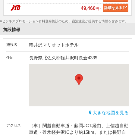
49,460
詳細
を見る
円～
※ビジネスプロモーション有料登録施設のため、宿泊施設が提供する情報を含みます。
施設情報
軽井沢マリオットホテル
施設名
長野県北佐久郡軽井沢町長倉4339
住所
大きな地図を見る
［車］関越自動車道・藤岡JCT.経由、上信越自動
アクセス
車道・碓氷軽井沢ICより約15km。または長野自