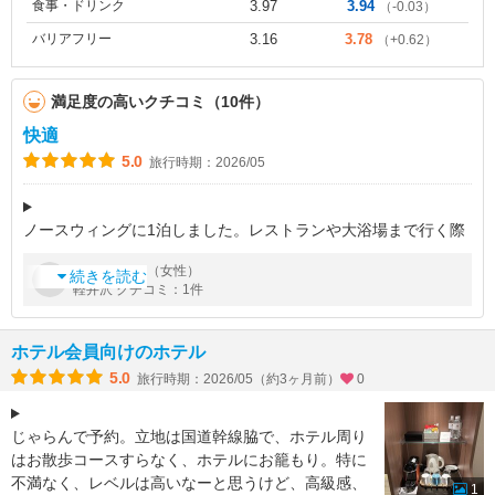
食事・ドリンク
3.97
3.94
（-0.03）
バリアフリー
3.16
3.78
（+0.62）
満足度の高いクチコミ（10件）
快適
5.0
旅行時期：2026/05
ノースウィングに1泊しました。レストランや大浴場まで行く際
には外を通らないといけないお部屋でしたが、お部屋に露天風呂
by
さん（女性）
りさ
がついていてとてもよかったです！朝食も和食も多く、ご当地の
続きを読む
軽井沢 クチコミ：1件
名産のものも多くておいしか
ホテル会員向けのホテル
5.0
旅行時期：2026/05（約3ヶ月前）
0
じゃらんで予約。立地は国道幹線脇で、ホテル周り
はお散歩コースすらなく、ホテルにお籠もり。特に
不満なく、レベルは高いなーと思うけど、高級感、
1