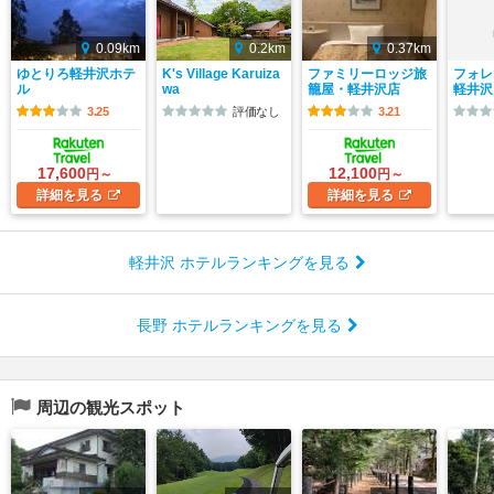
0.09km
0.2km
0.37km
ゆとりろ軽井沢ホテ
K's Village Karuiza
ファミリーロッジ旅
フォレ
ル
wa
籠屋・軽井沢店
軽井沢
3.25
評価なし
3.21
17,600
12,100
円～
円～
詳細
を見る
詳細
を見る
軽井沢 ホテルランキングを見る
長野 ホテルランキングを見る
周辺の観光スポット