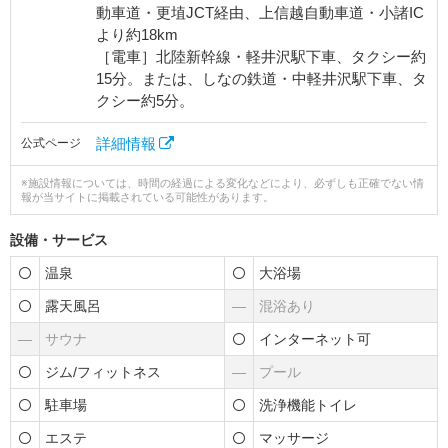
動車道・更埴JCT経由、上信越自動車道・小諸IC
より約18km
［電車］北陸新幹線・軽井沢駅下車、タクシー約
15分。または、しなの鉄道・中軽井沢駅下車、タ
クシー約5分。
詳細情報
公式ページ
※施設情報については、時間の経過による変化などにより、必ずしも正確でない情
報が当サイトに掲載されている可能性があります。
設備・サービス
温泉
大浴場
露天風呂
―
混浴あり
―
サウナ
インターネット可
ジム/フィットネス
―
プール
駐車場
洗浄機能トイレ
エステ
マッサージ