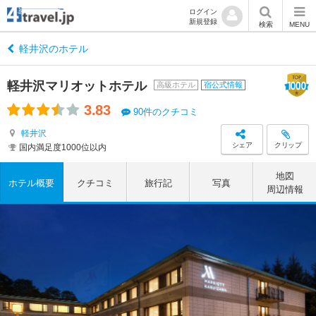
ログイン
新規登録
検索
MENU
軽井沢のホテル
軽井沢マリオットホテル
高級ホテル
宿公式情報
3.83
90件のクチコミ
軽井沢
シェア
クリップ
国内満足度1000位以内
地図
ホテル概要
クチコミ
旅行記
写真
周辺情報